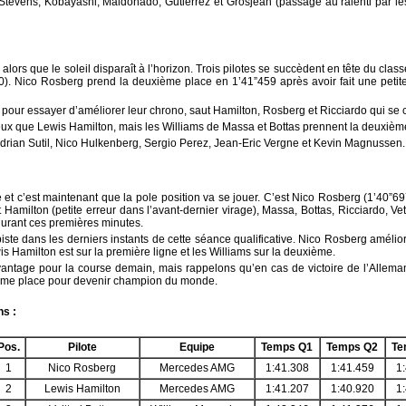
: Stevens, Kobayashi, Maldonado, Gutiérrez et Grosjean (passage au ralenti par 
 alors que le soleil disparaît à l’horizon. Trois pilotes se succèdent en tête du cl
0). Nico Rosberg prend la deuxième place en 1’41”459 après avoir fait une petite
e pour essayer d’améliorer leur chrono, saut Hamilton, Rosberg et Ricciardo qui se 
eux que Lewis Hamilton, mais les Williams de Massa et Bottas prennent la deuxième 
 Adrian Sutil, Nico Hulkenberg, Sergio Perez, Jean-Eric Vergne et Kevin Magnussen.
e et c’est maintenant que la pole position va se jouer. C’est Nico Rosberg (1’40”69
 Hamilton (petite erreur dans l’avant-dernier virage), Massa, Bottas, Ricciardo, Vet
durant ces premières minutes.
piste dans les derniers instants de cette séance qualificative. Nico Rosberg améli
wis Hamilton est sur la première ligne et les Williams sur la deuxième.
antage pour la course demain, mais rappelons qu’en cas de victoire de l’Allema
ième place pour devenir champion du monde.
ns :
Pos.
Pilote
Equipe
Temps Q1
Temps Q2
Te
1
Nico Rosberg
Mercedes AMG
1:41.308
1:41.459
1
2
Lewis Hamilton
Mercedes AMG
1:41.207
1:40.920
1