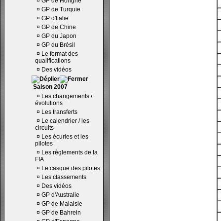
¤
GP de Hongrie
¤
GP de Turquie
¤
GP d'Italie
¤
GP de Chine
¤
GP du Japon
¤
GP du Brésil
¤
Le format des
qualifications
¤
Des vidéos
Saison 2007
¤
Les changements /
évolutions
¤
Les transferts
¤
Le calendrier / les
circuits
¤
Les écuries et les
pilotes
¤
Les réglements de la
FIA
¤
Le casque des pilotes
¤
Les classements
¤
Des vidéos
¤
GP d'Australie
¤
GP de Malaisie
¤
GP de Bahrein