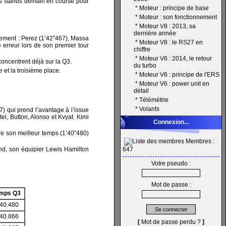
les stands demain en course pour
*
Moteur : principe de base
*
Moteur : son fonctionnement
*
Moteur V8 : 2013, sa
dernière année
assement : Perez (1’42”467), Massa
*
Moteur V8 : le RS27 en
 erreur lors de son premier tour
chiffre
*
Moteur V6 : 2014, le retour
concentrent déjà sur la Q3.
du turbo
et la troisième place.
*
Moteur V6 : principe de l'ERS
*
Moteur V6 : power unit en
détail
*
Télémétrie
*
Volants
7) qui prend l’avantage à l’issue
tel, Button, Alonso et Kvyat. Kimi
Connexion...
ore son meilleur temps (1’40”480)
Membres :
nd, son équipier Lewis Hamilton
647
Votre pseudo :
Mot de passe :
mps Q3
:40.480
:40.866
[
Mot de passe perdu ?
]