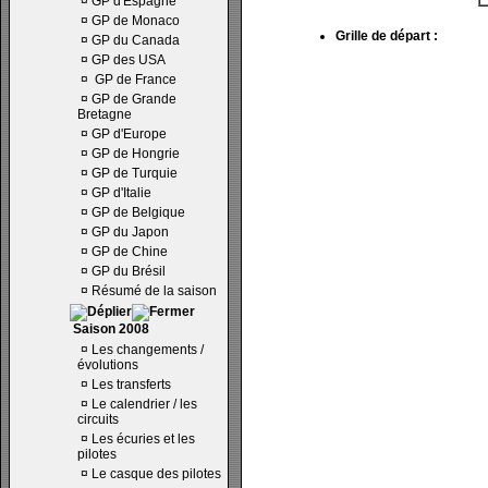
¤
GP d'Espagne
¤
GP de Monaco
Grille de départ :
¤
GP du Canada
¤
GP des USA
¤
GP de France
¤
GP de Grande
Bretagne
¤
GP d'Europe
¤
GP de Hongrie
¤
GP de Turquie
¤
GP d'Italie
¤
GP de Belgique
¤
GP du Japon
¤
GP de Chine
¤
GP du Brésil
¤
Résumé de la saison
Saison 2008
¤
Les changements /
évolutions
¤
Les transferts
¤
Le calendrier / les
circuits
¤
Les écuries et les
pilotes
¤
Le casque des pilotes