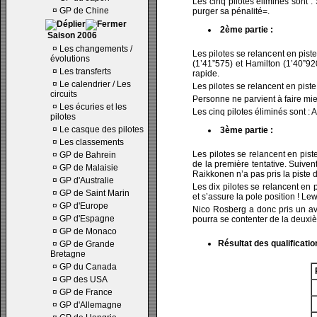
Les cinq pilotes éliminés sont 
¤
GP de Chine
purger sa pénalité=.
2ème partie :
Saison 2006
¤
Les changements /
Les pilotes se relancent en piste
évolutions
(1’41”575) et Hamilton (1’40”92
¤
Les transferts
rapide.
¤
Le calendrier / Les
Les pilotes se relancent en pist
circuits
Personne ne parvient à faire mi
¤
Les écuries et les
Les cinq pilotes éliminés sont :
pilotes
¤
Le casque des pilotes
3ème partie :
¤
Les classements
Les pilotes se relancent en pist
¤
GP de Bahrein
de la première tentative. Suivent
¤
GP de Malaisie
Raikkonen n’a pas pris la piste 
¤
GP d'Australie
Les dix pilotes se relancent en 
¤
GP de Saint Marin
et s’assure la pole position ! Le
¤
GP d'Europe
Nico Rosberg a donc pris un av
¤
GP d'Espagne
pourra se contenter de la deux
¤
GP de Monaco
Résultat des qualificatio
¤
GP de Grande
Bretagne
¤
GP du Canada
¤
GP des USA
¤
GP de France
¤
GP d'Allemagne