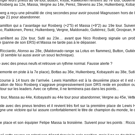
anger leurs pneus au 6e tour, Button, Kvyat, Raikkonen rentrent au 7e tour, Gutié
, Rosberg au 12e, Massa, Vergne au 14e, Perez, Stevens au 15e, Hulkenberg, Koba
rg a reçu une pénalité de cinq secondes pour avoir poussé Magnussen hors de la p
rage 21 pour abandonner.
amilton qui a l’avantage sur Rosberg (+2”5) et Massa (+9”2) au 19e tour. Suivent
so, Raikkonen, Perez, Hulkenberg, Vergne, Maldonado, Gutiérrez, Sutil, Grosjean, 
’arrêtent au 22e tour, Sutil au 23e… avant que Nico Rosberg signale un pr
ste (panne de son ERS) et Massa ne tarde pas à le dépasser.
, Ricciardo, Alonso au 28e, (Maldonado range sa Lotus en flammes), Button, Guti
il semble lui aussi avoir un souci technique).
 avec des pneus neufs et retrouve un rythme normal. Fausse alerte ?
 remonte en piste à la 7e place), Bottas au 36e, Hulkenberg, Kobayashi au 38e, Suti
course à 14 tours de l’arrivée. Lewis Hamilton est à la deuxième place et il es
tuation de Nico Rosberg s’aggrave progressivement (son DRS reste en position ou
our sur les leaders. Avec ce rythme, il ne terminera pas dans les points...
tour, Massa au 44e, Kobayashi au 44e tour pour abandonner, Vergne au 45e, Vette
te avec des pneus tendres et il revient très fort sur la première place de Lewis H
gne une victoire qui lui assure confortablement le titre de champion du monde, le 
e place et son équipier Felipe Massa la troisième. Suivent pour les points : Ricci