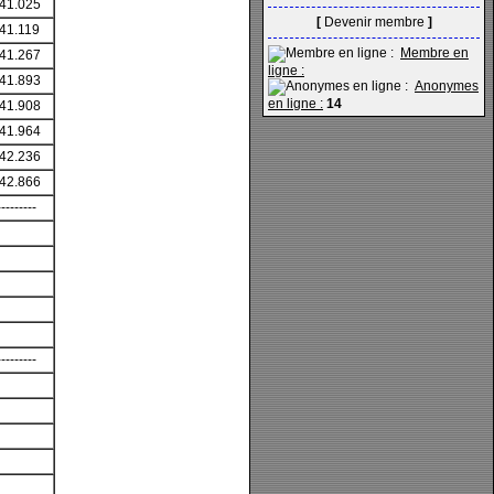
:41.025
[
Devenir membre
]
:41.119
Membre en
:41.267
ligne :
:41.893
Anonymes
en ligne :
14
:41.908
:41.964
:42.236
:42.866
---------
---------