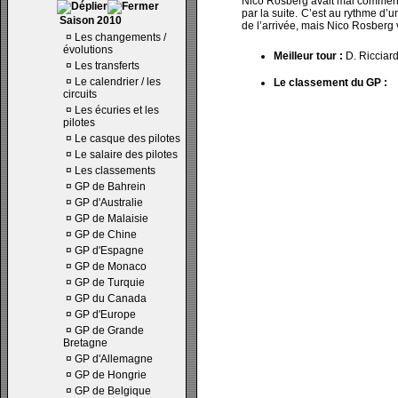
Nico Rosberg avait mal commencé 
par la suite. C’est au rythme d’
Saison 2010
de l’arrivée, mais Nico Rosberg v
¤
Les changements /
évolutions
Meilleur tour :
D. Ricciar
¤
Les transferts
¤
Le calendrier / les
Le classement du GP :
circuits
¤
Les écuries et les
pilotes
¤
Le casque des pilotes
¤
Le salaire des pilotes
¤
Les classements
¤
GP de Bahrein
¤
GP d'Australie
¤
GP de Malaisie
¤
GP de Chine
¤
GP d'Espagne
¤
GP de Monaco
¤
GP de Turquie
¤
GP du Canada
¤
GP d'Europe
¤
GP de Grande
Bretagne
¤
GP d'Allemagne
¤
GP de Hongrie
¤
GP de Belgique