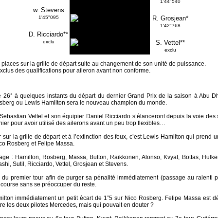
1'44"540
w. Stevens
1'45"095
R. Grosjean*
1'42"768
D. Ricciardo**
exclu
S. Vettel**
exclu
 places sur la grille de départ suite au changement de son unité de puissance.
 exclus des qualifications pour aileron avant non conforme.
26° à quelques instants du départ du dernier Grand Prix de la saison à Abu Dhab
osberg ou Lewis Hamilton sera le nouveau champion du monde.
ebastian Vettel et son équipier Daniel Ricciardo s’élanceront depuis la voie des 
’hier pour avoir utilisé des ailerons avant un peu trop flexibles…
r sur la grille de départ et à l’extinction des feux, c’est Lewis Hamilton qui prend u
ico Rosberg et Felipe Massa.
ge : Hamilton, Rosberg, Massa, Button, Raikkonen, Alonso, Kvyat, Bottas, Hulken
, Sutil, Ricciardo, Vettel, Grosjean et Stevens.
 du premier tour afin de purger sa pénalité immédiatement (passage au ralenti p
 course sans se préoccuper du reste.
ilton immédiatement un petit écart de 1”5 sur Nico Rosberg. Felipe Massa est dé
ntre les deux pilotes Mercedes, mais qui pouvait en douter ?