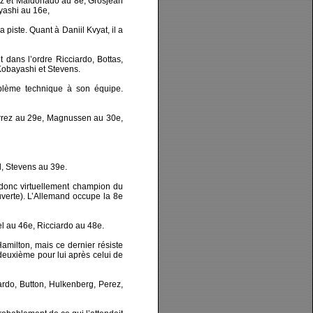
rrez et Maldonado au 8e, Grosjean
yashi au 16e,
iste. Quant à Daniil Kvyat, il a
 dans l’ordre Ricciardo, Bottas,
Kobayashi et Stevens.
oblème technique à son équipe.
érrez au 29e, Magnussen au 30e,
l, Stevens au 39e.
t donc virtuellement champion du
verte). L’Allemand occupe la 8e
l au 46e, Ricciardo au 48e.
amilton, mais ce dernier résiste
deuxième pour lui après celui de
ardo, Button, Hulkenberg, Perez,