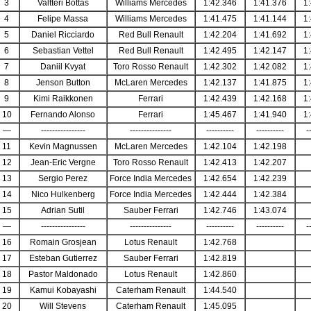
3
Valtteri Bottas
Williams Mercedes
1:42.346
1:41.376
1
4
Felipe Massa
Williams Mercedes
1:41.475
1:41.144
1
5
Daniel Ricciardo
Red Bull Renault
1:42.204
1:41.692
1
6
Sebastian Vettel
Red Bull Renault
1:42.495
1:42.147
1
7
Daniil Kvyat
Toro Rosso Renault
1:42.302
1:42.082
1
8
Jenson Button
McLaren Mercedes
1:42.137
1:41.875
1
9
Kimi Raikkonen
Ferrari
1:42.439
1:42.168
1
10
Fernando Alonso
Ferrari
1:45.467
1:41.940
1
—
----------------
---------------
----------
----------
-
11
Kevin Magnussen
McLaren Mercedes
1:42.104
1:42.198
12
Jean-Eric Vergne
Toro Rosso Renault
1:42.413
1:42.207
13
Sergio Perez
Force India Mercedes
1:42.654
1:42.239
14
Nico Hulkenberg
Force India Mercedes
1:42.444
1:42.384
15
Adrian Sutil
Sauber Ferrari
1:42.746
1:43.074
—
----------------
---------------
----------
----------
-
16
Romain Grosjean
Lotus Renault
1:42.768
17
Esteban Gutierrez
Sauber Ferrari
1:42.819
18
Pastor Maldonado
Lotus Renault
1:42.860
19
Kamui Kobayashi
Caterham Renault
1:44.540
20
Will Stevens
Caterham Renault
1:45.095