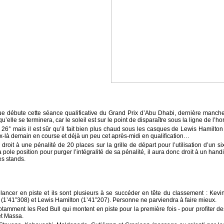
que débute cette séance qualificative du Grand Prix d’Abu Dhabi, dernière manch
u’elle se terminera, car le soleil est sur le point de disparaître sous la ligne de l’ho
26° mais il est sûr qu’il fait bien plus chaud sous les casques de Lewis Hamilton 
x-là demain en course et déjà un peu cet après-midi en qualification…
oit à une pénalité de 20 places sur la grille de départ pour l’utilisation d’un s
 pole position pour purger l’intégralité de sa pénalité, il aura donc droit à un h
es stands.
élancer en piste et ils sont plusieurs à se succéder en tête du classement : Kevi
 (1’41”308) et Lewis Hamilton (1’41”207). Personne ne parviendra à faire mieux.
notamment les Red Bull qui montent en piste pour la première fois - pour profiter d
et Massa.