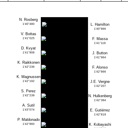
N. Rosberg
1'40"480
L. Hamilton
1'40"866
V. Bottas
1'41"025
F. Massa
1'41"119
D. Kvyat
1'41"908
J. Button
1'41"964
K. Raikkonen
1'42"236
F. Alonso
1'42"866
K. Magnussen
1'42"192
J.E. Vergne
1'42"207
S. Perez
1'42"239
N. Hulkenberg
1'42"384
A. Sutil
1'43"074
E. Gutiérrez
1'42"819
P. Maldonado
1'42"860
K. Kobayashi