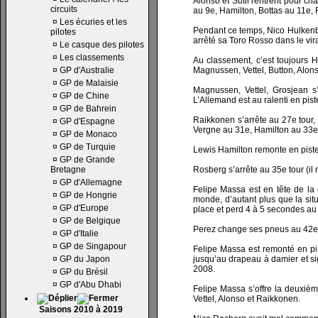
Alonso et Sutil rentrent pour ch
circuits
au 9e, Hamilton, Bottas au 11e
¤
Les écuries et les
Pendant ce temps, Nico Hulkenbe
pilotes
arrêté sa Toro Rosso dans le vi
¤
Le casque des pilotes
¤
Les classements
Au classement, c’est toujours H
¤
GP d'Australie
Magnussen, Vettel, Button, Alon
¤
GP de Malaisie
Magnussen, Vettel, Grosjean s
¤
GP de Chine
L’Allemand est au ralenti en pi
¤
GP de Bahrein
Raikkonen s’arrête au 27e tour
¤
GP d'Espagne
Vergne au 31e, Hamilton au 33e (
¤
GP de Monaco
¤
GP de Turquie
Lewis Hamilton remonte en piste
¤
GP de Grande
Bretagne
Rosberg s’arrête au 35e tour (il
¤
GP d'Allemagne
Felipe Massa est en tête de la 
¤
GP de Hongrie
monde, d’autant plus que la si
¤
GP d'Europe
place et perd 4 à 5 secondes au t
¤
GP de Belgique
Perez change ses pneus au 42e 
¤
GP d'Italie
¤
GP de Singapour
Felipe Massa est remonté en pis
¤
GP du Japon
jusqu’au drapeau à damier et si
2008.
¤
GP du Brésil
¤
GP d'Abu Dhabi
Felipe Massa s’offre la deuxièm
Vettel, Alonso et Raikkonen.
Saisons 2010 à 2019