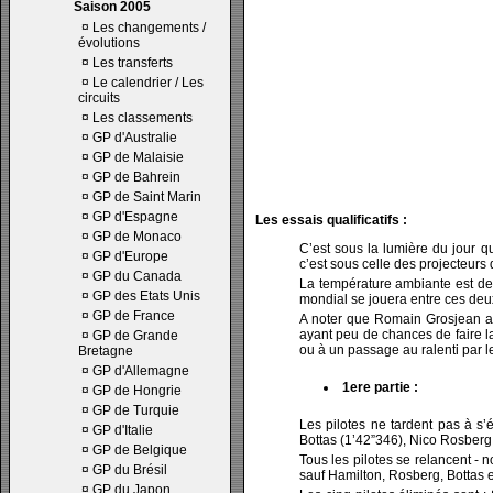
Saison 2005
¤
Les changements /
évolutions
¤
Les transferts
¤
Le calendrier / Les
circuits
¤
Les classements
¤
GP d'Australie
¤
GP de Malaisie
¤
GP de Bahrein
¤
GP de Saint Marin
¤
GP d'Espagne
Les essais qualificatifs :
¤
GP de Monaco
C’est sous la lumière du jour 
¤
GP d'Europe
c’est sous celle des projecteurs q
¤
GP du Canada
La température ambiante est de 
¤
GP des Etats Unis
mondial se jouera entre ces deu
¤
GP de France
A noter que Romain Grosjean a dr
ayant peu de chances de faire la
¤
GP de Grande
ou à un passage au ralenti par l
Bretagne
¤
GP d'Allemagne
1ere partie :
¤
GP de Hongrie
¤
GP de Turquie
Les pilotes ne tardent pas à s’
¤
GP d'Italie
Bottas (1’42”346), Nico Rosberg
¤
GP de Belgique
Tous les pilotes se relancent - 
¤
GP du Brésil
sauf Hamilton, Rosberg, Bottas 
¤
GP du Japon