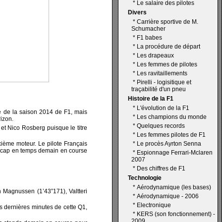
*
Le salaire des pilotes
Divers
*
Carrière sportive de M.
Schumacher
*
F1 babes
*
La procédure de départ
*
Les drapeaux
*
Les femmes de pilotes
*
Les ravitaillements
*
Pirelli - logisitique et
traçabilité d'un pneu
Histoire de la F1
*
L'évolution de la F1
e de la saison 2014 de F1, mais
*
Les champions du monde
rizon.
*
Quelques records
et Nico Rosberg puisque le titre
*
Les femmes pilotes de F1
ixième moteur. Le pilote Français
*
Le procès Ayrton Senna
andicap en temps demain en course
*
Espionnage Ferrari-Mclaren
2007
*
Des chiffres de F1
Technologie
*
Aérodynamique (les bases)
n Magnussen (1’43”171), Valtteri
*
Aérodynamique - 2006
*
Electronique
es dernières minutes de cette Q1,
*
KERS (son fonctionnement) -
2009