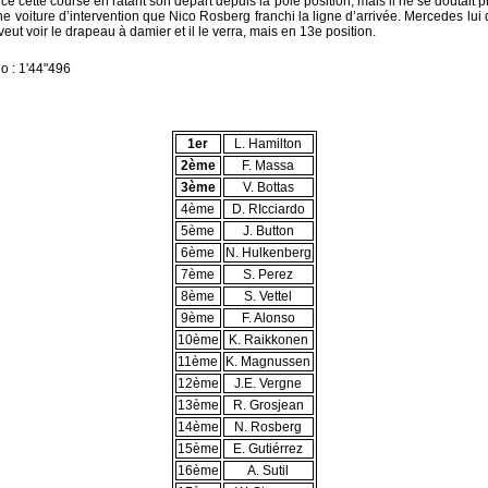
cette course en ratant son départ depuis la pole position, mais il ne se doutait p
une voiture d’intervention que Nico Rosberg franchi la ligne d’arrivée. Mercedes lu
eut voir le drapeau à damier et il le verra, mais en 13e position.
do : 1'44"496
1er
L. Hamilton
2ème
F. Massa
3ème
V. Bottas
4ème
D. RIcciardo
5ème
J. Button
6ème
N. Hulkenberg
7ème
S. Perez
8ème
S. Vettel
9ème
F. Alonso
10ème
K. Raikkonen
11ème
K. Magnussen
12ème
J.E. Vergne
13ème
R. Grosjean
14ème
N. Rosberg
15ème
E. Gutiérrez
16ème
A. Sutil