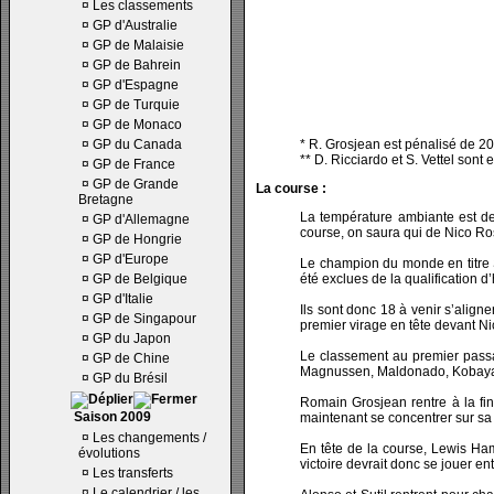
¤
Les classements
¤
GP d'Australie
¤
GP de Malaisie
¤
GP de Bahrein
¤
GP d'Espagne
¤
GP de Turquie
¤
GP de Monaco
¤
GP du Canada
* R. Grosjean est pénalisé de 20
** D. Ricciardo et S. Vettel sont
¤
GP de France
¤
GP de Grande
La course :
Bretagne
La température ambiante est de 
¤
GP d'Allemagne
course, on saura qui de Nico R
¤
GP de Hongrie
¤
GP d'Europe
Le champion du monde en titre S
¤
GP de Belgique
été exclues de la qualification d
¤
GP d'Italie
Ils sont donc 18 à venir s’aligne
¤
GP de Singapour
premier virage en tête devant N
¤
GP du Japon
Le classement au premier passa
¤
GP de Chine
Magnussen, Maldonado, Kobayashi
¤
GP du Brésil
Romain Grosjean rentre à la fin
Saison 2009
maintenant se concentrer sur sa
¤
Les changements /
En tête de la course, Lewis Ham
évolutions
victoire devrait donc se jouer e
¤
Les transferts
¤
Le calendrier / les