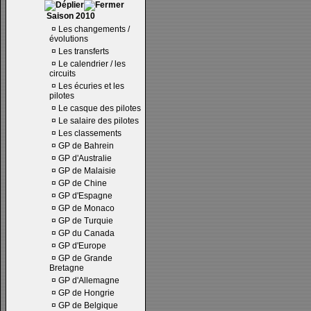
Saison 2010
¤
Les changements /
évolutions
¤
Les transferts
¤
Le calendrier / les
circuits
¤
Les écuries et les
pilotes
¤
Le casque des pilotes
¤
Le salaire des pilotes
¤
Les classements
¤
GP de Bahrein
¤
GP d'Australie
¤
GP de Malaisie
¤
GP de Chine
¤
GP d'Espagne
¤
GP de Monaco
¤
GP de Turquie
¤
GP du Canada
¤
GP d'Europe
¤
GP de Grande
Bretagne
¤
GP d'Allemagne
¤
GP de Hongrie
¤
GP de Belgique