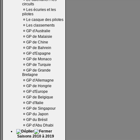
circuits
¤
Les écuries et les
pilotes
¤
Le casque des pilotes
¤
Les classements
¤
GP d'Australie
¤
GP de Malaisie
¤
GP de Chine
¤
GP de Bahrein
¤
GP d'Espagne
¤
GP de Monaco
¤
GP de Turquie
¤
GP de Grande
Bretagne
¤
GP d'Allemagne
¤
GP de Hongrie
¤
GP d'Europe
¤
GP de Belgique
¤
GP d'Italie
¤
GP de Singapour
¤
GP du Japon
¤
GP du Brésil
¤
GP d'Abu Dhabi
Saisons 2010 à 2019