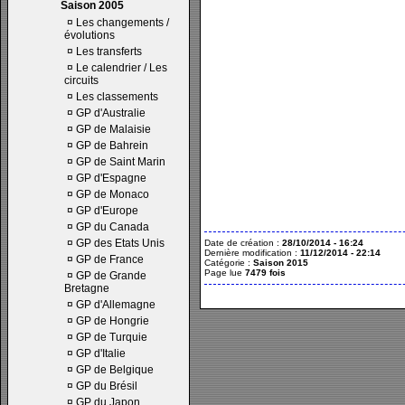
Saison 2005
¤
Les changements /
évolutions
¤
Les transferts
¤
Le calendrier / Les
circuits
¤
Les classements
¤
GP d'Australie
¤
GP de Malaisie
¤
GP de Bahrein
¤
GP de Saint Marin
¤
GP d'Espagne
¤
GP de Monaco
¤
GP d'Europe
¤
GP du Canada
¤
GP des Etats Unis
Date de création :
28/10/2014 - 16:24
Dernière modification :
11/12/2014 - 22:14
¤
GP de France
Catégorie :
Saison 2015
Page lue
7479 fois
¤
GP de Grande
Bretagne
¤
GP d'Allemagne
¤
GP de Hongrie
¤
GP de Turquie
¤
GP d'Italie
¤
GP de Belgique
¤
GP du Brésil
¤
GP du Japon