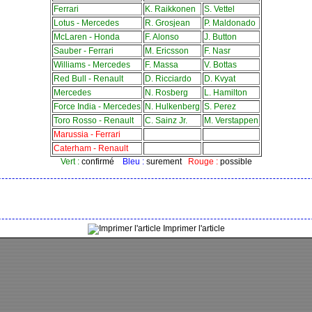
Ferrari
K. Raikkonen
S. Vettel
Lotus - Mercedes
R. Grosjean
P. Maldonado
McLaren - Honda
F. Alonso
J. Button
Sauber - Ferrari
M. Ericsson
F. Nasr
Williams - Mercedes
F. Massa
V. Bottas
Red Bull - Renault
D. Ricciardo
D. Kvyat
Mercedes
N. Rosberg
L. Hamilton
Force India - Mercedes
N. Hulkenberg
S. Perez
Toro Rosso - Renault
C. Sainz Jr.
M. Verstappen
Marussia - Ferrari
Caterham - Renault
Vert :
confirmé
Bleu :
surement
Rouge :
possible
Imprimer l'article