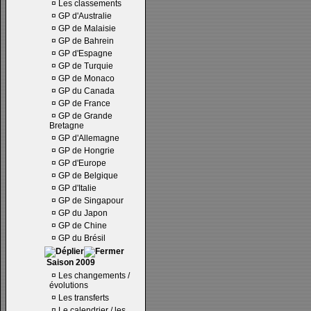
¤
Les classements
¤
GP d'Australie
¤
GP de Malaisie
¤
GP de Bahrein
¤
GP d'Espagne
¤
GP de Turquie
¤
GP de Monaco
¤
GP du Canada
¤
GP de France
¤
GP de Grande
Bretagne
¤
GP d'Allemagne
¤
GP de Hongrie
¤
GP d'Europe
¤
GP de Belgique
¤
GP d'Italie
¤
GP de Singapour
¤
GP du Japon
¤
GP de Chine
¤
GP du Brésil
Saison 2009
¤
Les changements /
évolutions
¤
Les transferts
¤
Le calendrier / les