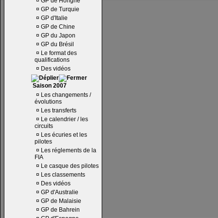
¤
GP de Hongrie
¤
GP de Turquie
¤
GP d'Italie
¤
GP de Chine
¤
GP du Japon
¤
GP du Brésil
¤
Le format des
qualifications
¤
Des vidéos
Saison 2007
¤
Les changements /
évolutions
¤
Les transferts
¤
Le calendrier / les
circuits
¤
Les écuries et les
pilotes
¤
Les réglements de la
FIA
¤
Le casque des pilotes
¤
Les classements
¤
Des vidéos
¤
GP d'Australie
¤
GP de Malaisie
¤
GP de Bahrein