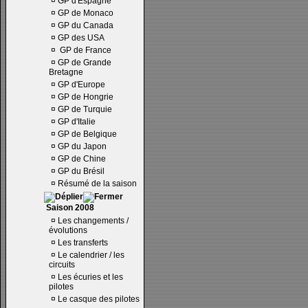
¤
GP d'Espagne
¤
GP de Monaco
¤
GP du Canada
¤
GP des USA
¤
GP de France
¤
GP de Grande
Bretagne
¤
GP d'Europe
¤
GP de Hongrie
¤
GP de Turquie
¤
GP d'Italie
¤
GP de Belgique
¤
GP du Japon
¤
GP de Chine
¤
GP du Brésil
¤
Résumé de la saison
Saison 2008
¤
Les changements /
évolutions
¤
Les transferts
¤
Le calendrier / les
circuits
¤
Les écuries et les
pilotes
¤
Le casque des pilotes