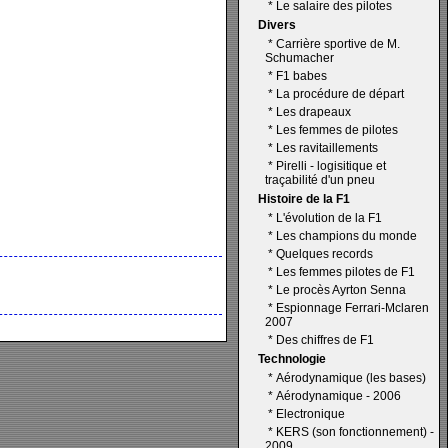
*
Le salaire des pilotes
Divers
*
Carrière sportive de M.
Schumacher
*
F1 babes
*
La procédure de départ
*
Les drapeaux
*
Les femmes de pilotes
*
Les ravitaillements
*
Pirelli - logisitique et
traçabilité d'un pneu
Histoire de la F1
*
L'évolution de la F1
*
Les champions du monde
*
Quelques records
*
Les femmes pilotes de F1
*
Le procès Ayrton Senna
*
Espionnage Ferrari-Mclaren
2007
*
Des chiffres de F1
Technologie
*
Aérodynamique (les bases)
*
Aérodynamique - 2006
*
Electronique
*
KERS (son fonctionnement) -
2009