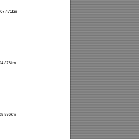
07,471km
04,876km
08,896km