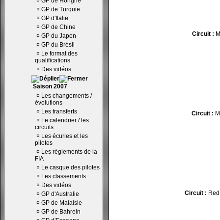
¤
GP de Hongrie
¤
GP de Turquie
¤
GP d'Italie
¤
GP de Chine
Circuit :
M
¤
GP du Japon
¤
GP du Brésil
¤
Le format des
qualifications
¤
Des vidéos
Saison 2007
¤
Les changements /
évolutions
¤
Les transferts
Circuit :
M
¤
Le calendrier / les
circuits
¤
Les écuries et les
pilotes
¤
Les réglements de la
FIA
¤
Le casque des pilotes
¤
Les classements
¤
Des vidéos
Circuit :
RedB
¤
GP d'Australie
¤
GP de Malaisie
¤
GP de Bahrein