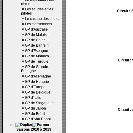
circuits
¤
Les écuries et les
Circuit :
S
pilotes
¤
Le casque des pilotes
¤
Les classements
¤
GP d'Australie
¤
GP de Malaisie
¤
GP de Chine
¤
GP de Bahrein
¤
GP d'Espagne
¤
GP de Monaco
Circuit :
S
¤
GP de Turquie
¤
GP de Grande
Bretagne
¤
GP d'Allemagne
¤
GP de Hongrie
¤
GP d'Europe
¤
GP de Belgique
¤
GP d'Italie
¤
GP de Singapour
¤
GP du Japon
Circuit :
A
¤
GP du Brésil
¤
GP d'Abu Dhabi
Saisons 2010 à 2019