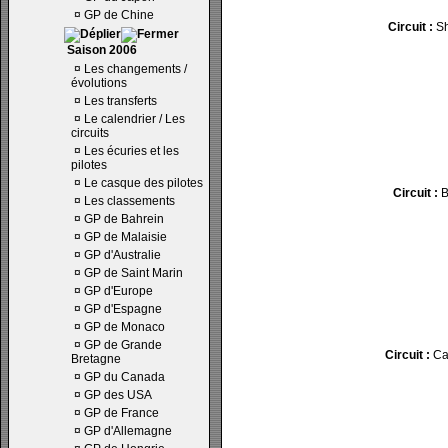
¤
GP de Chine
Circuit :
Sh
Saison 2006
¤
Les changements /
évolutions
¤
Les transferts
¤
Le calendrier / Les
circuits
¤
Les écuries et les
pilotes
¤
Le casque des pilotes
Circuit :
B
¤
Les classements
¤
GP de Bahrein
¤
GP de Malaisie
¤
GP d'Australie
¤
GP de Saint Marin
¤
GP d'Europe
¤
GP d'Espagne
¤
GP de Monaco
¤
GP de Grande
Circuit :
Ca
Bretagne
¤
GP du Canada
¤
GP des USA
¤
GP de France
¤
GP d'Allemagne