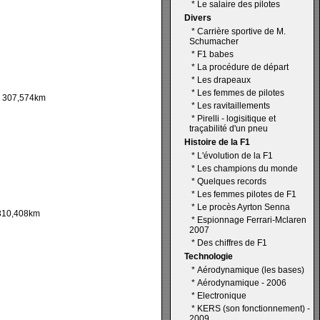
*
Le salaire des pilotes
Divers
*
Carrière sportive de M.
Schumacher
*
F1 babes
*
La procédure de départ
*
Les drapeaux
*
Les femmes de pilotes
307,574km
*
Les ravitaillements
*
Pirelli - logisitique et
traçabilité d'un pneu
Histoire de la F1
*
L'évolution de la F1
*
Les champions du monde
*
Quelques records
*
Les femmes pilotes de F1
*
Le procès Ayrton Senna
10,408km
*
Espionnage Ferrari-Mclaren
2007
*
Des chiffres de F1
Technologie
*
Aérodynamique (les bases)
*
Aérodynamique - 2006
*
Electronique
*
KERS (son fonctionnement) -
2009