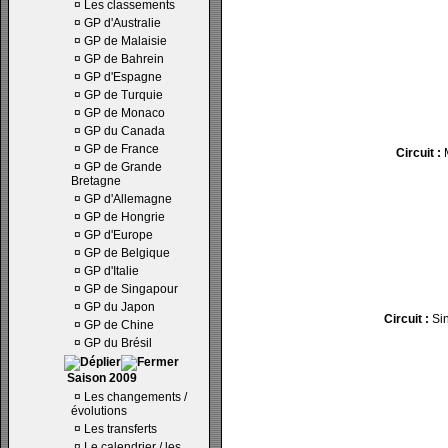
¤
Les classements
¤
GP d'Australie
¤
GP de Malaisie
¤
GP de Bahrein
¤
GP d'Espagne
¤
GP de Turquie
¤
GP de Monaco
¤
GP du Canada
¤
GP de France
Circuit :
M
¤
GP de Grande
Bretagne
¤
GP d'Allemagne
¤
GP de Hongrie
¤
GP d'Europe
¤
GP de Belgique
¤
GP d'Italie
¤
GP de Singapour
¤
GP du Japon
Circuit :
Si
¤
GP de Chine
¤
GP du Brésil
Saison 2009
¤
Les changements /
évolutions
¤
Les transferts
¤
Le calendrier / les