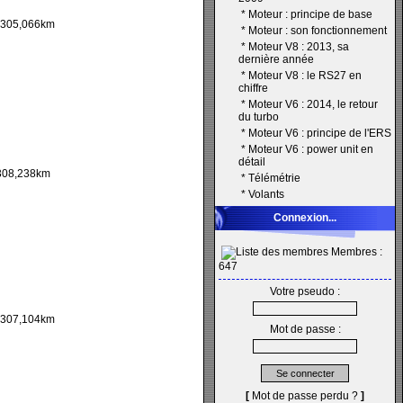
*
Moteur : principe de base
305,066km
*
Moteur : son fonctionnement
*
Moteur V8 : 2013, sa
dernière année
*
Moteur V8 : le RS27 en
chiffre
*
Moteur V6 : 2014, le retour
du turbo
*
Moteur V6 : principe de l'ERS
*
Moteur V6 : power unit en
détail
08,238km
*
Télémétrie
*
Volants
Connexion...
Membres :
647
Votre pseudo :
307,104km
Mot de passe :
[
Mot de passe perdu ?
]