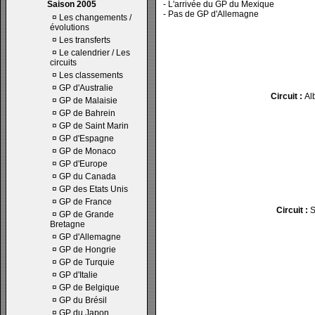
Saison 2005
- L'arrivée du GP du Mexique
- Pas de GP d'Allemagne
¤
Les changements /
évolutions
¤
Les transferts
¤
Le calendrier / Les
circuits
¤
Les classements
¤
GP d'Australie
Circuit :
Al
¤
GP de Malaisie
¤
GP de Bahrein
¤
GP de Saint Marin
¤
GP d'Espagne
¤
GP de Monaco
¤
GP d'Europe
¤
GP du Canada
¤
GP des Etats Unis
¤
GP de France
Circuit :
S
¤
GP de Grande
Bretagne
¤
GP d'Allemagne
¤
GP de Hongrie
¤
GP de Turquie
¤
GP d'Italie
¤
GP de Belgique
¤
GP du Brésil
¤
GP du Japon