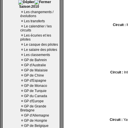
Saison 2010
¤
Les changements /
évolutions
¤
Les transferts
Circuit :
M
¤
Le calendrier / les
circuits
¤
Les écuries et les
pilotes
¤
Le casque des pilotes
¤
Le salaire des pilotes
¤
Les classements
¤
GP de Bahrein
¤
GP d'Australie
¤
GP de Malaisie
Circuit :
Int
¤
GP de Chine
¤
GP d'Espagne
¤
GP de Monaco
¤
GP de Turquie
¤
GP du Canada
¤
GP d'Europe
¤
GP de Grande
Bretagne
¤
GP d'Allemagne
Circuit :
Yas
¤
GP de Hongrie
¤
GP de Belgique