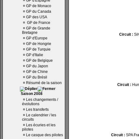
¤
GP d'Espagne
¤
GP de Monaco
¤
GP du Canada
¤
GP des USA
¤
GP de France
¤
GP de Grande
Bretagne
Circuit :
Sil
¤
GP d'Europe
¤
GP de Hongrie
¤
GP de Turquie
¤
GP d'Italie
¤
GP de Belgique
¤
GP du Japon
¤
GP de Chine
¤
GP du Brésil
¤
Résumé de la saison
Circuit :
Hun
Saison 2008
¤
Les changements /
évolutions
¤
Les transferts
¤
Le calendrier / les
circuits
¤
Les écuries et les
pilotes
¤
Le casque des pilotes
Circuit :
SPA Fra