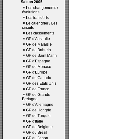
Saison 2005
¤
Les changements /
évolutions
¤
Les transferts
¤
Le calendrier / Les
circuits
¤
Les classements
¤
GP d'Australie
¤
GP de Malaisie
¤
GP de Bahrein
¤
GP de Saint Marin
¤
GP d'Espagne
¤
GP de Monaco
¤
GP d'Europe
¤
GP du Canada
¤
GP des Etats Unis
¤
GP de France
¤
GP de Grande
Bretagne
¤
GP d'Allemagne
¤
GP de Hongrie
¤
GP de Turquie
¤
GP d'Italie
¤
GP de Belgique
¤
GP du Brésil
¤
GP du Japon