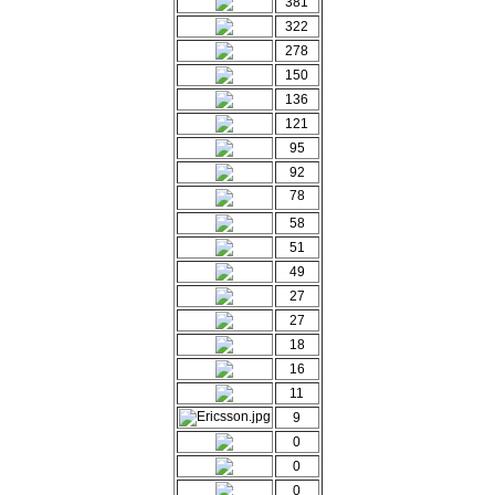
381
322
278
150
136
121
95
92
78
58
51
49
27
27
18
16
11
9
0
0
0