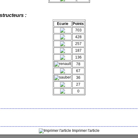
tructeurs :
Ecurie
Points
703
428
257
187
136
78
67
36
27
0
Imprimer l'article