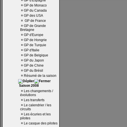
¤
GP d'Espagne
¤
GP de Monaco
¤
GP du Canada
¤
GP des USA
¤
GP de France
¤
GP de Grande
Bretagne
¤
GP d'Europe
¤
GP de Hongrie
¤
GP de Turquie
¤
GP d'Italie
¤
GP de Belgique
¤
GP du Japon
¤
GP de Chine
¤
GP du Brésil
¤
Résumé de la saison
Saison 2008
¤
Les changements /
évolutions
¤
Les transferts
¤
Le calendrier / les
circuits
¤
Les écuries et les
pilotes
¤
Le casque des pilotes