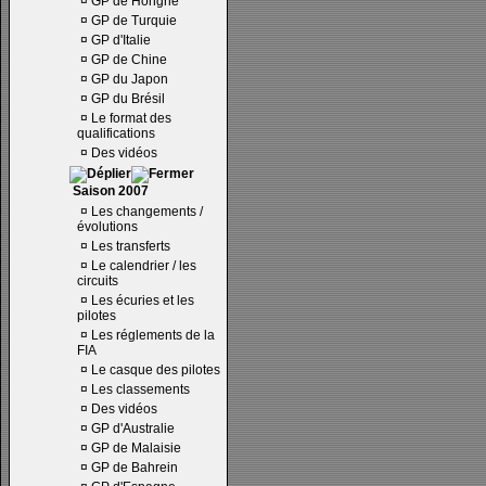
¤
GP de Hongrie
¤
GP de Turquie
¤
GP d'Italie
¤
GP de Chine
¤
GP du Japon
¤
GP du Brésil
¤
Le format des
qualifications
¤
Des vidéos
Saison 2007
¤
Les changements /
évolutions
¤
Les transferts
¤
Le calendrier / les
circuits
¤
Les écuries et les
pilotes
¤
Les réglements de la
FIA
¤
Le casque des pilotes
¤
Les classements
¤
Des vidéos
¤
GP d'Australie
¤
GP de Malaisie
¤
GP de Bahrein