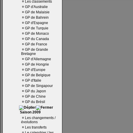
¤
Les classements
¤
GP d'Australie
¤
GP de Malaisie
¤
GP de Bahrein
¤
GP d'Espagne
¤
GP de Turquie
¤
GP de Monaco
¤
GP du Canada
¤
GP de France
¤
GP de Grande
Bretagne
¤
GP d'Allemagne
¤
GP de Hongrie
¤
GP d'Europe
¤
GP de Belgique
¤
GP d'Italie
¤
GP de Singapour
¤
GP du Japon
¤
GP de Chine
¤
GP du Brésil
Saison 2009
¤
Les changements /
évolutions
¤
Les transferts
¤
Le calendrier / les