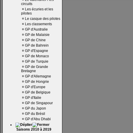
circuits
¤
Les écuries et les
pilotes
¤
Le casque des pilotes
¤
Les classements
¤
GP d'Australie
¤
GP de Malaisie
¤
GP de Chine
¤
GP de Bahrein
¤
GP d'Espagne
¤
GP de Monaco
¤
GP de Turquie
¤
GP de Grande
Bretagne
¤
GP d'Allemagne
¤
GP de Hongrie
¤
GP d'Europe
¤
GP de Belgique
¤
GP d'Italie
¤
GP de Singapour
¤
GP du Japon
¤
GP du Brésil
¤
GP d'Abu Dhabi
Saisons 2010 à 2019