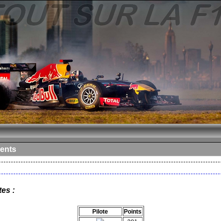
ents
es :
Pilote
Points