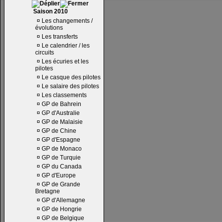
Saison 2010
¤
Les changements /
évolutions
¤
Les transferts
¤
Le calendrier / les
circuits
¤
Les écuries et les
pilotes
¤
Le casque des pilotes
¤
Le salaire des pilotes
¤
Les classements
¤
GP de Bahrein
¤
GP d'Australie
¤
GP de Malaisie
¤
GP de Chine
¤
GP d'Espagne
¤
GP de Monaco
¤
GP de Turquie
¤
GP du Canada
¤
GP d'Europe
¤
GP de Grande
Bretagne
¤
GP d'Allemagne
¤
GP de Hongrie
¤
GP de Belgique