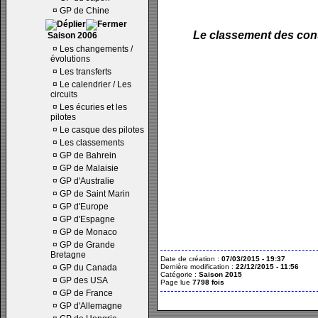
¤
GP de Chine
Le classement des cons
Saison 2006
¤
Les changements /
évolutions
¤
Les transferts
¤
Le calendrier / Les
circuits
¤
Les écuries et les
pilotes
¤
Le casque des pilotes
¤
Les classements
¤
GP de Bahrein
¤
GP de Malaisie
¤
GP d'Australie
¤
GP de Saint Marin
¤
GP d'Europe
¤
GP d'Espagne
¤
GP de Monaco
¤
GP de Grande
Bretagne
Date de création :
07/03/2015 - 19:37
¤
GP du Canada
Dernière modification :
22/12/2015 - 11:56
Catégorie :
Saison 2015
¤
GP des USA
Page lue
7798 fois
¤
GP de France
¤
GP d'Allemagne