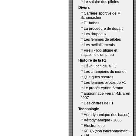
*
Le salaire des pilotes
Divers
*
Carrière sportive de M.
Schumacher
*
F1 babes
*
La procédure de départ
*
Les drapeaux
*
Les femmes de pilotes
*
Les ravitaillements
*
Pirelli - logisitique et
traçabilité d'un pneu
Histoire de la F1
*
L'évolution de la F1
*
Les champions du monde
*
Quelques records
*
Les femmes pilotes de F1
*
Le procès Ayrton Senna
*
Espionnage Ferrari-Mclaren
2007
*
Des chiffres de F1
Technologie
*
Aérodynamique (les bases)
*
Aérodynamique - 2006
*
Electronique
*
KERS (son fonctionnement) -
2009