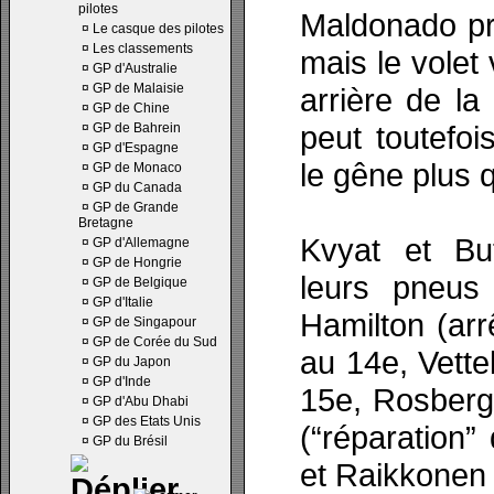
pilotes
Maldonado pr
¤
Le casque des pilotes
¤
Les classements
mais le volet v
¤
GP d'Australie
¤
GP de Malaisie
arrière de l
¤
GP de Chine
peut toutefo
¤
GP de Bahrein
¤
GP d'Espagne
le gêne plus 
¤
GP de Monaco
¤
GP du Canada
¤
GP de Grande
Bretagne
Kvyat et But
¤
GP d'Allemagne
¤
GP de Hongrie
leurs pneus
¤
GP de Belgique
¤
GP d'Italie
Hamilton (arr
¤
GP de Singapour
¤
GP de Corée du Sud
au 14e, Vett
¤
GP du Japon
¤
GP d'Inde
15e, Rosberg
¤
GP d'Abu Dhabi
¤
GP des Etats Unis
(“réparation”
¤
GP du Brésil
et Raikkonen