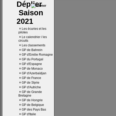
Saison
2021
¤
Les écuries et les
pilotes
¤
Le calendrier / les
circuits
¤
Les classements
¤
GP de Bahrein
¤
GP d'Emilie Romagne
¤
GP du Portugal
¤
GP d'Espagne
¤
GP de Monaco
¤
GP d'Azerbaïdjan
¤
GP de France
¤
GP de Styrie
¤
GP d'Autriche
¤
GP de Grande
Bretagne
¤
GP de Hongrie
¤
GP de Belgique
¤
GP des Pays Bas
¤
GP d'Italie