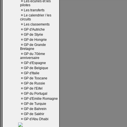
¤
Les écuries et les
pilotes
¤
Les transferts
¤
Le calendrier / les
circuits
¤
Les classements
¤
GP d'Autriche
¤
GP de Styrie
¤
GP de Hongrie
¤
GP de Grande
Bretagne
¤
GP du 70ème
anniversaire
¤
GP d'Espagne
¤
GP de Belgique
¤
GP d'Italie
¤
GP de Toscane
¤
GP de Russie
¤
GP de l'Eifel
¤
GP du Portugal
¤
GP d'Emilie Romagne
¤
GP de Turquie
¤
GP de Bahrein
¤
GP de Sakhir
¤
GP d'Abu Dhabi