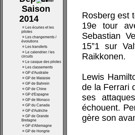
Saison
Rosberg est t
2014
19e tour av
¤
Les écuries et les
pilotes
Sebastian Ve
¤
Les changements /
évolutions
15”1 sur Val
¤
Les transferts
¤
Le calendrier / les
Raikkonen.
circuits
¤
Le casque des pilotes
¤
Les classements
¤
GP d'Australie
Lewis Hamilt
¤
GP de Malaisie
¤
GP de Bahrein
de la Ferrari
¤
GP de Chine
¤
GP d'Espagne
ses attaques
¤
GP de Monaco
échouent. Pe
¤
GP du Canada
¤
GP d'Autriche
gère son avan
¤
GP de Grande
Bretagne
¤
GP d'Allemagne
¤
GP de Hongrie