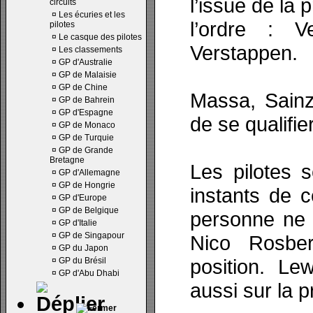
l’issue de la 
circuits
¤
Les écuries et les
l’ordre : V
pilotes
¤
Le casque des pilotes
Verstappen.
¤
Les classements
¤
GP d'Australie
¤
GP de Malaisie
¤
GP de Chine
Massa, Sainz
¤
GP de Bahrein
¤
GP d'Espagne
de se qualifie
¤
GP de Monaco
¤
GP de Turquie
¤
GP de Grande
Bretagne
Les pilotes 
¤
GP d'Allemagne
¤
GP de Hongrie
instants de c
¤
GP d'Europe
¤
GP de Belgique
personne ne 
¤
GP d'Italie
¤
GP de Singapour
Nico Rosbe
¤
GP du Japon
position. Le
¤
GP du Brésil
¤
GP d'Abu Dhabi
aussi sur la p