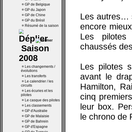
¤
GP de Belgique
¤
GP du Japon
Les autres… s
¤
GP de Chine
¤
GP du Brésil
encore mieux
¤
Résumé de la saison
Les pilotes
chaussés des
Saison
2008
Les pilotes 
¤
Les changements /
évolutions
avant le dra
¤
Les transferts
¤
Le calendrier / les
Hamilton, Rai
circuits
¤
Les écuries et les
cinq premier
pilotes
¤
Le casque des pilotes
leur box. Pe
¤
Les classements
¤
GP d'Australie
le chrono de
¤
GP de Malaisie
¤
GP de Bahrein
¤
GP d'Espagne