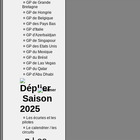
¤
GP de Grande
Bretagne
¤
GP de Hongrie
¤
GP de Belgique
¤
GP des Pays Bas
¤
GP d'Italie
¤
GP d'Azerbaïdjan
¤
GP de Singapour
¤
GP des Etats Unis
¤
GP du Mexique
¤
GP du Brésil
¤
GP de Las Vegas
¤
GP du Qatar
¤
GP d'Abu Dhabi
Saison
2025
¤
Les écuries et les
pilotes
¤
Le calendrier / les
circuits