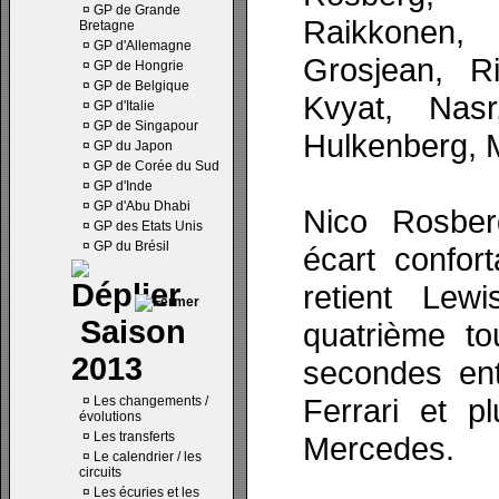
¤
GP de Grande
Raikkonen, 
Bretagne
¤
GP d'Allemagne
Grosjean, Ri
¤
GP de Hongrie
¤
GP de Belgique
Kvyat, Nasr
¤
GP d'Italie
¤
GP de Singapour
Hulkenberg, M
¤
GP du Japon
¤
GP de Corée du Sud
¤
GP d'Inde
¤
GP d'Abu Dhabi
Nico Rosber
¤
GP des Etats Unis
¤
GP du Brésil
écart confor
retient Lewi
Saison
quatrième to
2013
secondes ent
Ferrari et p
¤
Les changements /
évolutions
¤
Les transferts
Mercedes.
¤
Le calendrier / les
circuits
¤
Les écuries et les