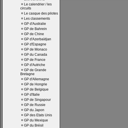
¤
Le calendrier / les
circuits
¤
Le casque des pilotes
¤
Les classements
¤
GP d'Australie
¤
GP de Bahrein
¤
GP de Chine
¤
GP d'Azerbaïdjan
¤
GP d'Espagne
¤
GP de Monaco
¤
GP du Canada
¤
GP de France
¤
GP d'Autriche
¤
GP de Grande
Bretagne
¤
GP d'Allemagne
¤
GP de Hongrie
¤
GP de Belgique
¤
GP d'Italie
¤
GP de Singapour
¤
GP de Russie
¤
GP du Japon
¤
GP des Etats Unis
¤
GP du Mexique
¤
GP du Brésil