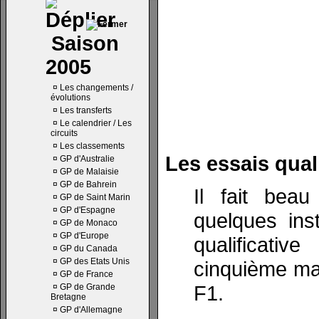
Saison
2005
¤
Les changements /
évolutions
¤
Les transferts
¤
Le calendrier / Les
circuits
¤
Les classements
Les essais quali
¤
GP d'Australie
¤
GP de Malaisie
¤
GP de Bahrein
Il fait bea
¤
GP de Saint Marin
¤
GP d'Espagne
quelques ins
¤
GP de Monaco
¤
GP d'Europe
qualificati
¤
GP du Canada
¤
GP des Etats Unis
cinquième ma
¤
GP de France
F1.
¤
GP de Grande
Bretagne
¤
GP d'Allemagne