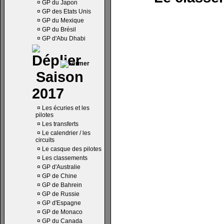
¤
GP du Japon
¤
GP des Etats Unis
¤
GP du Mexique
¤
GP du Brésil
¤
GP d'Abu Dhabi
Saison
2017
¤
Les écuries et les
pilotes
¤
Les transferts
¤
Le calendrier / les
circuits
¤
Le casque des pilotes
¤
Les classements
¤
GP d'Australie
¤
GP de Chine
¤
GP de Bahrein
¤
GP de Russie
¤
GP d'Espagne
¤
GP de Monaco
¤
GP du Canada