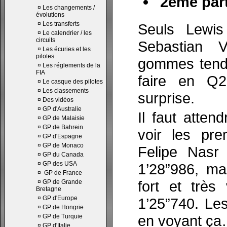
2ème part
¤
Les changements /
évolutions
¤
Les transferts
Seuls Lewis
¤
Le calendrier / les
circuits
Sebastian V
¤
Les écuries et les
pilotes
gommes tendr
¤
Les réglements de la
FIA
faire en Q2
¤
Le casque des pilotes
¤
Les classements
surprise.
¤
Des vidéos
¤
GP d'Australie
Il faut atte
¤
GP de Malaisie
¤
GP de Bahrein
voir les pre
¤
GP d'Espagne
¤
GP de Monaco
Felipe Nasr
¤
GP du Canada
¤
GP des USA
1’28”986, ma
¤
GP de France
fort et très
¤
GP de Grande
Bretagne
¤
GP d'Europe
1’25”740. Les
¤
GP de Hongrie
en voyant ç
¤
GP de Turquie
¤
GP d'Italie