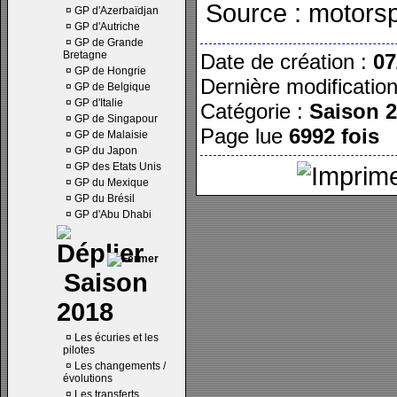
Source : motors
¤
GP d'Azerbaïdjan
¤
GP d'Autriche
¤
GP de Grande
Bretagne
Date de création :
07
¤
GP de Hongrie
Dernière modificatio
¤
GP de Belgique
¤
GP d'Italie
Catégorie :
Saison 
¤
GP de Singapour
Page lue
6992 fois
¤
GP de Malaisie
¤
GP du Japon
¤
GP des Etats Unis
¤
GP du Mexique
¤
GP du Brésil
¤
GP d'Abu Dhabi
Saison
2018
¤
Les écuries et les
pilotes
¤
Les changements /
évolutions
¤
Les transferts