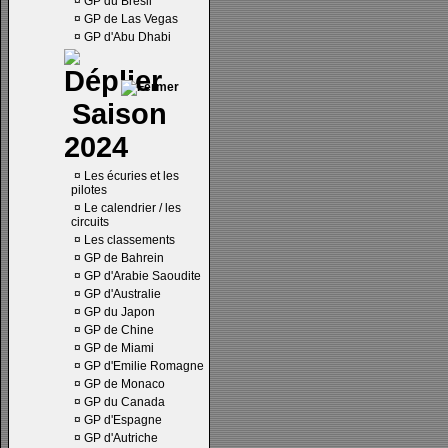
¤
GP du Brésil
¤
GP de Las Vegas
¤
GP d'Abu Dhabi
Saison
2024
¤
Les écuries et les
pilotes
¤
Le calendrier / les
circuits
¤
Les classements
¤
GP de Bahrein
¤
GP d'Arabie Saoudite
¤
GP d'Australie
¤
GP du Japon
¤
GP de Chine
¤
GP de Miami
¤
GP d'Emilie Romagne
¤
GP de Monaco
¤
GP du Canada
¤
GP d'Espagne
¤
GP d'Autriche