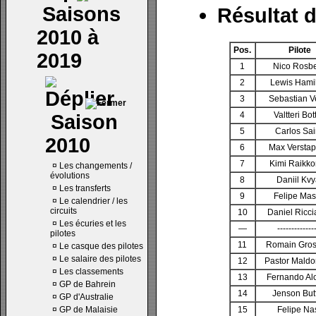
Saisons
Résultat d
2010 à
Pos.
Pilote
2019
1
Nico Rosb
2
Lewis Hami
3
Sebastian Ve
4
Valtteri Bot
Saison
5
Carlos Sai
2010
6
Max Versta
7
Kimi Raikk
¤
Les changements /
évolutions
8
Daniil Kvy
¤
Les transferts
9
Felipe Ma
¤
Le calendrier / les
circuits
10
Daniel Ricci
¤
Les écuries et les
—
-------------
pilotes
11
Romain Gros
¤
Le casque des pilotes
¤
Le salaire des pilotes
12
Pastor Mald
¤
Les classements
13
Fernando Al
¤
GP de Bahrein
14
Jenson But
¤
GP d'Australie
¤
GP de Malaisie
15
Felipe Na