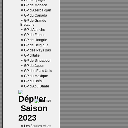
¤
GP d'Espagne
¤
GP de Monaco
¤
GP d'Azerbaïdjan
¤
GP du Canada
¤
GP de Grande
Bretagne
¤
GP d'Autriche
¤
GP de France
¤
GP de Hongrie
¤
GP de Belgique
¤
GP des Pays Bas
¤
GP d'Italie
¤
GP de Singapour
¤
GP du Japon
¤
GP des Etats Unis
¤
GP du Mexique
¤
GP du Brésil
¤
GP d'Abu Dhabi
Saison
2023
¤
Les écuries et les