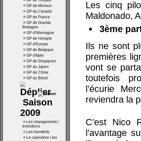
¤
GP de Turquie
Les cinq pil
¤
GP de Monaco
¤
GP du Canada
Maldonado, Al
¤
GP de France
¤
GP de Grande
3ème part
Bretagne
¤
GP d'Allemagne
¤
GP de Hongrie
Ils ne sont p
¤
GP d'Europe
¤
GP de Belgique
premières lign
¤
GP d'Italie
¤
GP de Singapour
vont se part
¤
GP du Japon
¤
GP de Chine
toutefois p
¤
GP du Brésil
l’écurie Mer
reviendra la 
Saison
2009
C’est Nico R
¤
Les changements /
évolutions
l’avantage s
¤
Les transferts
¤
Le calendrier / les