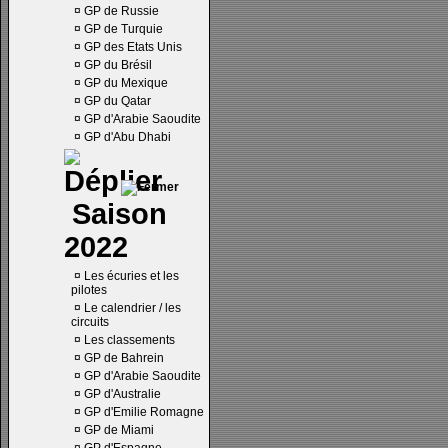
¤
GP de Russie
¤
GP de Turquie
¤
GP des Etats Unis
¤
GP du Brésil
¤
GP du Mexique
¤
GP du Qatar
¤
GP d'Arabie Saoudite
¤
GP d'Abu Dhabi
Saison
2022
¤
Les écuries et les
pilotes
¤
Le calendrier / les
circuits
¤
Les classements
¤
GP de Bahrein
¤
GP d'Arabie Saoudite
¤
GP d'Australie
¤
GP d'Emilie Romagne
¤
GP de Miami