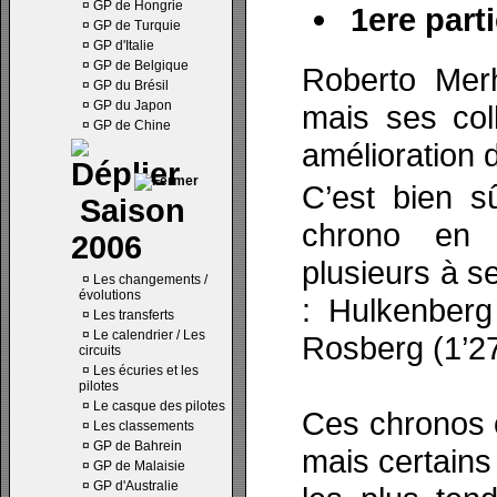
¤
GP de Hongrie
1ere parti
¤
GP de Turquie
¤
GP d'Italie
¤
GP de Belgique
Roberto Merh
¤
GP du Brésil
¤
GP du Japon
mais ses col
¤
GP de Chine
amélioration 
C’est bien s
Saison
chrono en 1
2006
plusieurs à s
¤
Les changements /
évolutions
: Hulkenberg
¤
Les transferts
¤
Le calendrier / Les
Rosberg (1’27
circuits
¤
Les écuries et les
pilotes
¤
Le casque des pilotes
Ces chronos o
¤
Les classements
¤
GP de Bahrein
mais certain
¤
GP de Malaisie
¤
GP d'Australie