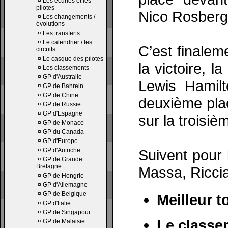
¤
Les écuries et les
pilotes
Nico Rosberg
¤
Les changements /
évolutions
¤
Les transferts
¤
Le calendrier / les
C’est finale
circuits
¤
Le casque des pilotes
la victoire, l
¤
Les classements
¤
GP d'Australie
Lewis Hamilt
¤
GP de Bahrein
¤
GP de Chine
deuxième plac
¤
GP de Russie
¤
GP d'Espagne
sur la troisi
¤
GP de Monaco
¤
GP du Canada
¤
GP d'Europe
¤
GP d'Autriche
Suivent pour 
¤
GP de Grande
Bretagne
Massa, Riccia
¤
GP de Hongrie
¤
GP d'Allemagne
¤
GP de Belgique
Meilleur t
¤
GP d'Italie
¤
GP de Singapour
Le classe
¤
GP de Malaisie