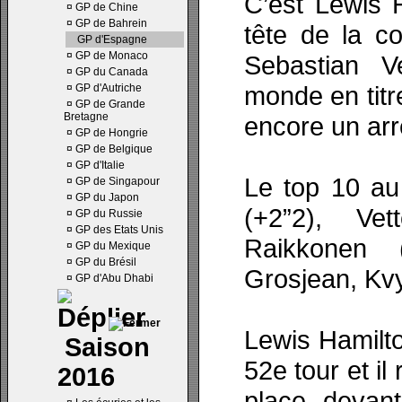
C’est Lewis 
¤
GP de Chine
¤
GP de Bahrein
tête de la c
GP d'Espagne
¤
GP de Monaco
Sebastian V
¤
GP du Canada
monde en titr
¤
GP d'Autriche
¤
GP de Grande
Bretagne
encore un arr
¤
GP de Hongrie
¤
GP de Belgique
¤
GP d'Italie
Le top 10 au
¤
GP de Singapour
¤
GP du Japon
(+2”2), Vet
¤
GP du Russie
¤
GP des Etats Unis
Raikkonen (
¤
GP du Mexique
¤
GP du Brésil
Grosjean, Kvy
¤
GP d'Abu Dhabi
Lewis Hamilto
Saison
52e tour et i
2016
place devant