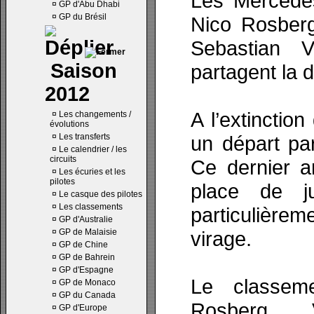
Les Mercedes
¤
GP d'Abu Dhabi
¤
GP du Brésil
Nico Rosberg
Sebastian V
Saison
partagent la 
2012
A l’extinctio
¤
Les changements /
évolutions
¤
Les transferts
un départ par
¤
Le calendrier / les
circuits
Ce dernier a
¤
Les écuries et les
pilotes
place de j
¤
Le casque des pilotes
¤
Les classements
particulière
¤
GP d'Australie
¤
GP de Malaisie
virage.
¤
GP de Chine
¤
GP de Bahrein
¤
GP d'Espagne
Le classem
¤
GP de Monaco
¤
GP du Canada
Rosberg, V
¤
GP d'Europe