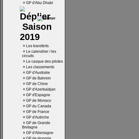
¤
GP d'Abu Dhabi
Saison
2019
¤
Les transferts
¤
Le calendrier / les
circuits
¤
Le casque des pilotes
¤
Les classements
¤
GP d'Australie
¤
GP de Bahrein
¤
GP de Chine
¤
GP d'Azerbaïdjan
¤
GP d'Espagne
¤
GP de Monaco
¤
GP du Canada
¤
GP de France
¤
GP d'Autriche
¤
GP de Grande
Bretagne
¤
GP d'Allemagne
¤
GP de Hongrie