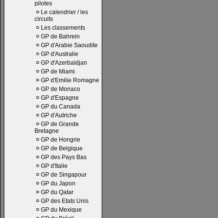
pilotes
¤
Le calendrier / les
circuits
¤
Les classements
¤
GP de Bahrein
¤
GP d'Arabie Saoudite
¤
GP d'Australie
¤
GP d'Azerbaïdjan
¤
GP de Miami
¤
GP d'Emilie Romagne
¤
GP de Monaco
¤
GP d'Espagne
¤
GP du Canada
¤
GP d'Autriche
¤
GP de Grande
Bretagne
¤
GP de Hongrie
¤
GP de Belgique
¤
GP des Pays Bas
¤
GP d'Italie
¤
GP de Singapour
¤
GP du Japon
¤
GP du Qatar
¤
GP des Etats Unis
¤
GP du Mexique