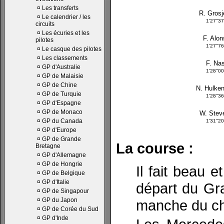
¤
Les transferts
R. Gros
¤
Le calendrier / les
1'27"3
circuits
¤
Les écuries et les
F. Alon
pilotes
1'27"7
¤
Le casque des pilotes
¤
Les classements
F. Nas
¤
GP d'Australie
1'28"0
¤
GP de Malaisie
¤
GP de Chine
N. Hulke
¤
GP de Turquie
1'28"3
¤
GP d'Espagne
¤
GP de Monaco
W. Stev
¤
GP du Canada
1'31"2
¤
GP d'Europe
¤
GP de Grande
La course :
Bretagne
¤
GP d'Allemagne
¤
GP de Hongrie
Il fait beau 
¤
GP de Belgique
¤
GP d'Italie
départ du Gr
¤
GP de Singapour
¤
GP du Japon
manche du ch
¤
GP de Corée du Sud
¤
GP d'Inde