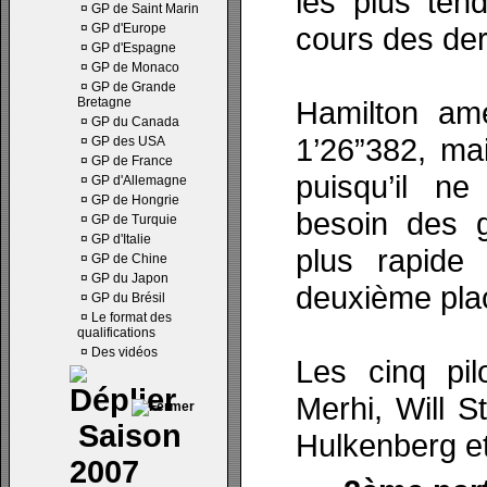
les plus ten
¤
GP de Saint Marin
¤
GP d'Europe
cours des der
¤
GP d'Espagne
¤
GP de Monaco
¤
GP de Grande
Bretagne
Hamilton amé
¤
GP du Canada
1’26”382, ma
¤
GP des USA
¤
GP de France
puisqu’il n
¤
GP d'Allemagne
¤
GP de Hongrie
besoin des 
¤
GP de Turquie
¤
GP d'Italie
plus rapide
¤
GP de Chine
¤
GP du Japon
deuxième plac
¤
GP du Brésil
¤
Le format des
qualifications
¤
Des vidéos
Les cinq pil
Merhi, Will 
Saison
Hulkenberg et
2007