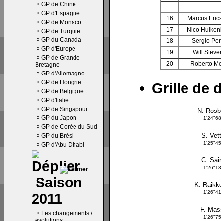
¤
GP de Chine
—
-------------
¤
GP d'Espagne
16
Marcus Eric
¤
GP de Monaco
17
Nico Hulken
¤
GP de Turquie
¤
GP du Canada
18
Sergio Pe
¤
GP d'Europe
19
Will Steve
¤
GP de Grande
20
Roberto Me
Bretagne
¤
GP d'Allemagne
¤
GP de Hongrie
Grille de 
¤
GP de Belgique
¤
GP d'Italie
¤
GP de Singapour
N. Rosb
¤
GP du Japon
1'24"6
¤
GP de Corée du Sud
S. Vett
¤
GP du Brésil
1'25"4
¤
GP d'Abu Dhabi
C. Sai
1'26"1
Saison
K. Raikk
1'26"4
2011
F. Mas
¤
Les changements /
1'26"7
évolutions