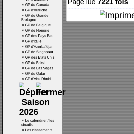
Page lue
7221 fois
¤
GP du Canada
¤
GP d'Autriche
¤
GP de Grande
Bretagne
¤
GP de Belgique
¤
GP de Hongrie
¤
GP des Pays Bas
¤
GP d'Italie
¤
GP d'Azerbaïdjan
¤
GP de Singapour
¤
GP des Etats Unis
¤
GP du Brésil
¤
GP de Las Vegas
¤
GP du Qatar
¤
GP d'Abu Dhabi
Saison
2026
¤
Le calendrier / les
circuits
¤
Les classements