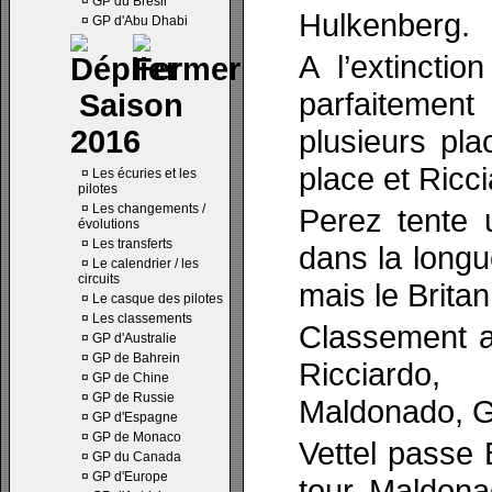
¤
GP du Brésil
Hulkenberg.
¤
GP d'Abu Dhabi
A l’extincti
parfaitement
Saison
plusieurs pl
2016
place et Ricci
¤
Les écuries et les
pilotes
¤
Les changements /
Perez tente 
évolutions
¤
Les transferts
dans la longue
¤
Le calendrier / les
circuits
mais le Britan
¤
Le casque des pilotes
¤
Les classements
Classement a
¤
GP d'Australie
¤
GP de Bahrein
Ricciardo,
¤
GP de Chine
¤
GP de Russie
Maldonado, G
¤
GP d'Espagne
¤
GP de Monaco
Vettel passe
¤
GP du Canada
¤
GP d'Europe
tour. Maldona