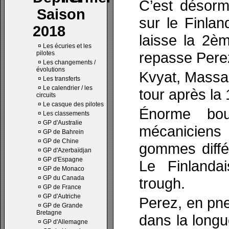
C’est désorm
Saison
sur le Finlan
2018
laisse la 2è
¤
Les écuries et les
repasse Perez
pilotes
¤
Les changements /
évolutions
Kvyat, Massa 
¤
Les transferts
¤
Le calendrier / les
tour après la
circuits
¤
Le casque des pilotes
Énorme bou
¤
Les classements
¤
GP d'Australie
mécaniciens
¤
GP de Bahrein
¤
GP de Chine
gommes différ
¤
GP d'Azerbaïdjan
¤
GP d'Espagne
Le Finlandai
¤
GP de Monaco
¤
GP du Canada
trough.
¤
GP de France
¤
GP d'Autriche
Perez, en pne
¤
GP de Grande
Bretagne
dans la longu
¤
GP d'Allemagne