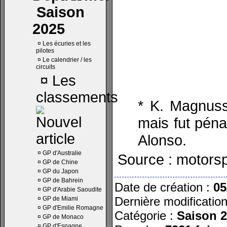
Saison
2025
¤
Les écuries et les
pilotes
¤
Le calendrier / les
circuits
¤
Les
classements
* K. Magnuss
mais fut pén
Alonso.
¤
GP d'Australie
Source : motors
¤
GP de Chine
¤
GP du Japon
¤
GP de Bahrein
Date de création :
05
¤
GP d'Arabie Saoudite
Dernière modificatio
¤
GP de Miami
¤
GP d'Emilie Romagne
Catégorie :
Saison 
¤
GP de Monaco
¤
GP d'Espagne