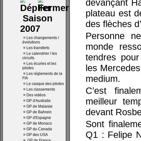
devançant Ham
plateau est 
Saison
des flèches d
2007
Personne ne
¤
Les changements /
évolutions
monde resso
¤
Les transferts
¤
Le calendrier / les
tendres pour
circuits
¤
Les écuries et les
les Mercedes
pilotes
¤
Les réglements de la
medium.
FIA
¤
Le casque des pilotes
C’est final
¤
Les classements
¤
Des vidéos
meilleur tem
¤
GP d'Australie
¤
GP de Malaisie
devant Rosber
¤
GP de Bahrein
¤
GP d'Espagne
Sont finaleme
¤
GP de Monaco
¤
GP du Canada
Q1 : Felipe 
¤
GP des USA
¤
GP de France