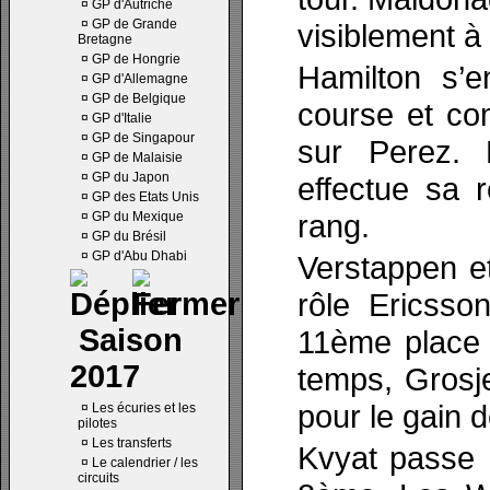
¤
GP d'Autriche
¤
GP de Grande
visiblement à
Bretagne
¤
GP de Hongrie
Hamilton s’e
¤
GP d'Allemagne
¤
GP de Belgique
course et co
¤
GP d'Italie
¤
GP de Singapour
sur Perez. 
¤
GP de Malaisie
¤
GP du Japon
effectue sa 
¤
GP des Etats Unis
rang.
¤
GP du Mexique
¤
GP du Brésil
¤
GP d'Abu Dhabi
Verstappen e
rôle Ericsso
Saison
11ème place
2017
temps, Grosj
pour le gain 
¤
Les écuries et les
pilotes
¤
Les transferts
Kvyat passe 
¤
Le calendrier / les
circuits