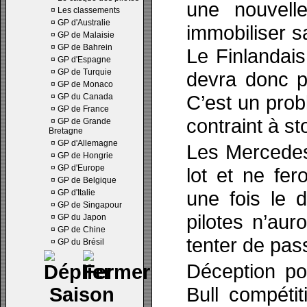
une nouvell
¤
Les classements
¤
GP d'Australie
immobiliser s
¤
GP de Malaisie
¤
GP de Bahrein
Le Finlandais
¤
GP d'Espagne
¤
GP de Turquie
devra donc pa
¤
GP de Monaco
C’est un prob
¤
GP du Canada
¤
GP de France
contraint à s
¤
GP de Grande
Bretagne
¤
GP d'Allemagne
Les Mercedes
¤
GP de Hongrie
¤
GP d'Europe
lot et ne fe
¤
GP de Belgique
une fois le 
¤
GP d'Italie
¤
GP de Singapour
pilotes n’aur
¤
GP du Japon
¤
GP de Chine
tenter de pas
¤
GP du Brésil
Déception po
Bull compéti
Saison