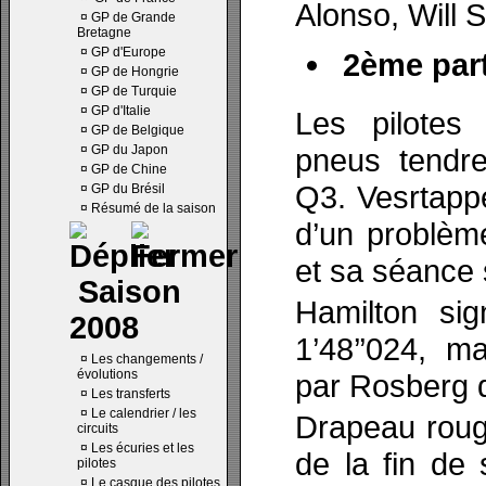
Alonso, Will 
¤
GP de Grande
Bretagne
¤
GP d'Europe
2ème part
¤
GP de Hongrie
¤
GP de Turquie
¤
GP d'Italie
Les pilotes 
¤
GP de Belgique
¤
GP du Japon
pneus tendre
¤
GP de Chine
Q3. Vesrtappe
¤
GP du Brésil
¤
Résumé de la saison
d’un problèm
et sa séance s
Saison
Hamilton sig
2008
1’48’’024, m
¤
Les changements /
évolutions
par Rosberg q
¤
Les transferts
¤
Le calendrier / les
Drapeau roug
circuits
¤
Les écuries et les
de la fin de
pilotes
¤
Le casque des pilotes