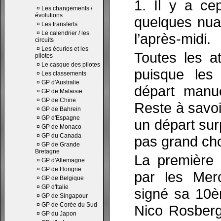
1. Il y a ce
¤
Les changements /
évolutions
quelques nuag
¤
Les transferts
¤
Le calendrier / les
l’après-midi.
circuits
¤
Les écuries et les
Toutes les at
pilotes
¤
Le casque des pilotes
puisque les 
¤
Les classements
¤
GP d'Australie
départ manue
¤
GP de Malaisie
¤
GP de Chine
Reste à savoi
¤
GP de Bahrein
¤
GP d'Espagne
un départ sur
¤
GP de Monaco
¤
GP du Canada
pas grand ch
¤
GP de Grande
Bretagne
La première 
¤
GP d'Allemagne
¤
GP de Hongrie
par les Mer
¤
GP de Belgique
¤
GP d'Italie
signé sa 10è
¤
GP de Singapour
¤
GP de Corée du Sud
Nico Rosberg
¤
GP du Japon