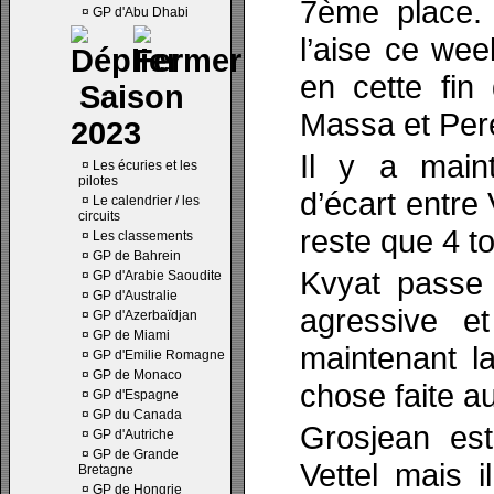
7ème place.
¤
GP d'Abu Dhabi
l’aise ce we
en cette fin
Saison
Massa et Per
2023
Il y a main
¤
Les écuries et les
pilotes
d’écart entre 
¤
Le calendrier / les
circuits
reste que 4 to
¤
Les classements
¤
GP de Bahrein
Kvyat passe 
¤
GP d'Arabie Saoudite
¤
GP d'Australie
agressive e
¤
GP d'Azerbaïdjan
¤
GP de Miami
maintenant l
¤
GP d'Emilie Romagne
¤
GP de Monaco
chose faite au
¤
GP d'Espagne
¤
GP du Canada
Grosjean es
¤
GP d'Autriche
¤
GP de Grande
Vettel mais 
Bretagne
¤
GP de Hongrie