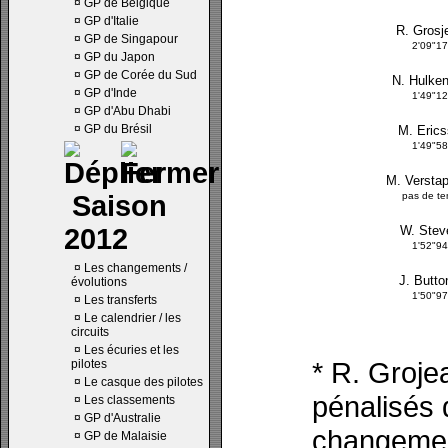
¤
GP de Belgique
¤
GP d'Italie
R. Grosj
¤
GP de Singapour
2'09"1
¤
GP du Japon
¤
GP de Corée du Sud
N. Hulke
¤
GP d'Inde
1'49"1
¤
GP d'Abu Dhabi
¤
GP du Brésil
M. Eric
1'49"5
M. Versta
Saison
pas de t
2012
W. Stev
1'52"9
¤
Les changements /
J. Butto
évolutions
1'50"9
¤
Les transferts
¤
Le calendrier / les
circuits
¤
Les écuries et les
* R. Groje
pilotes
¤
Le casque des pilotes
pénalisés 
¤
Les classements
¤
GP d'Australie
changement
¤
GP de Malaisie