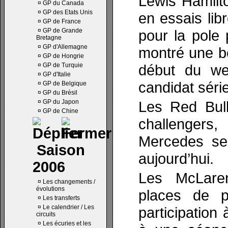
Lewis Hamilt
¤
GP du Canada
¤
GP des Etats Unis
en essais lib
¤
GP de France
¤
GP de Grande
pour la pole
Bretagne
¤
GP d'Allemagne
montré une be
¤
GP de Hongrie
¤
GP de Turquie
début du we
¤
GP d'Italie
candidat séri
¤
GP de Belgique
¤
GP du Brésil
¤
GP du Japon
Les Red Bull
¤
GP de Chine
challengers
Mercedes se
Saison
aujourd’hui.
2006
Les McLare
¤
Les changements /
évolutions
places de pé
¤
Les transferts
¤
Le calendrier / Les
participation 
circuits
¤
Les écuries et les