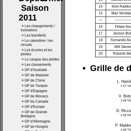
Saison
14
Kimi Raikk
15
Max Versta
2011
—
-------------
¤
Les changements /
16
Felipe Na
évolutions
17
Jenson But
¤
Les transferts
18
Fernando Al
¤
Le calendrier / les
circuits
19
Will Steve
¤
Les écuries et les
20
Roberto Me
pilotes
¤
Le casque des pilotes
¤
Les classements
Grille de 
¤
GP d'Australie
¤
GP de Malaisie
¤
GP de Chine
L. Hamil
¤
GP de Turquie
1'47"1
¤
GP d'Espagne
V. Bott
¤
GP de Monaco
1'48"5
¤
GP du Canada
¤
GP d'Europe
D. Ricci
¤
GP de Grande
1'48"6
Bretagne
¤
GP d'Allemagne
P. Maldo
¤
GP de Hongrie
1'48"7