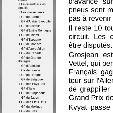
d’avance su
¤
Le calendrier / les
pneus sont m
circuits
¤
Les classements
pas à revenir 
¤
GP de Bahrein
¤
GP d'Arabie Saoudite
Il reste 10 t
¤
GP d'Australie
¤
GP d'Emilie Romagne
circuit. Les 
¤
GP de Miami
¤
GP d'Espagne
être disputés.
¤
GP de Monaco
¤
GP d'Azerbaïdjan
Grosjean es
¤
GP du Canada
¤
GP de Grande
Vettel, qui pe
Bretagne
¤
GP d'Autriche
Français ga
¤
GP de France
¤
GP de Hongrie
tour sur l’All
¤
GP de Belgique
¤
GP des Pays Bas
de grappille
¤
GP d'Italie
¤
GP de Singapour
Grand Prix de
¤
GP du Japon
¤
GP des Etats Unis
Kvyat passe 
¤
GP du Mexique
¤
GP du Brésil