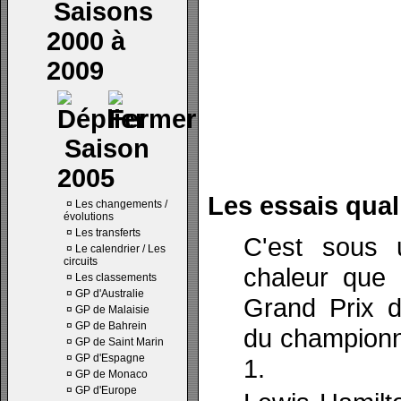
Saisons
2000 à
2009
Saison
2005
Les essais quali
¤
Les changements /
évolutions
¤
Les transferts
C'est sous u
¤
Le calendrier / Les
circuits
chaleur que 
¤
Les classements
¤
GP d'Australie
Grand Prix d
¤
GP de Malaisie
¤
GP de Bahrein
du championn
¤
GP de Saint Marin
¤
GP d'Espagne
1.
¤
GP de Monaco
¤
GP d'Europe