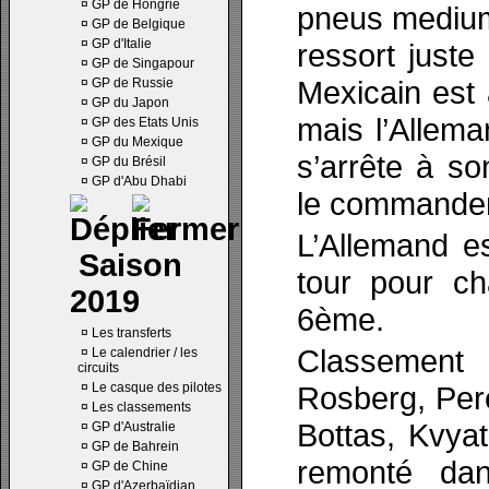
¤
GP de Hongrie
pneus medium
¤
GP de Belgique
¤
GP d'Italie
ressort juste
¤
GP de Singapour
Mexicain est à
¤
GP de Russie
¤
GP du Japon
mais l’Allema
¤
GP des Etats Unis
¤
GP du Mexique
s’arrête à so
¤
GP du Brésil
¤
GP d'Abu Dhabi
le commandem
L’Allemand es
Saison
tour pour ch
2019
6ème.
¤
Les transferts
Classement 
¤
Le calendrier / les
circuits
¤
Le casque des pilotes
Rosberg, Pere
¤
Les classements
Bottas, Kvya
¤
GP d'Australie
¤
GP de Bahrein
remonté dan
¤
GP de Chine
¤
GP d'Azerbaïdjan