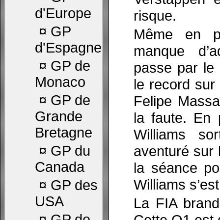
d'Europe
risque.
¤
GP
Même en pn
d'Espagne
manque d’ad
¤
GP de
passe par le 
Monaco
le record sur
¤
GP de
Felipe Massa
Grande
la faute. En 
Bretagne
Williams so
¤
GP du
aventuré sur l
Canada
la séance po
Williams s’es
¤
GP des
USA
La FIA brand
¤
GP de
Cette Q1 est 