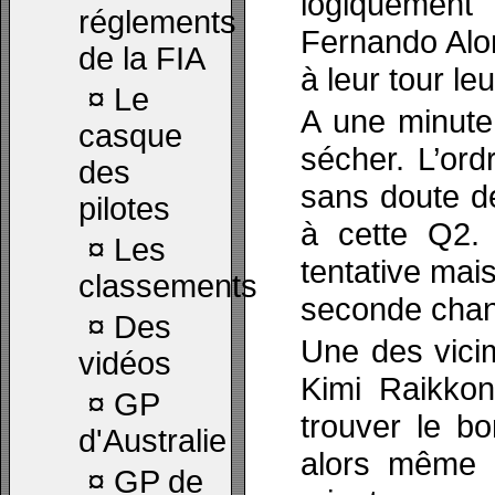
logiquement
réglements
Fernando Alo
de la FIA
à leur tour l
¤
Le
A une minute 
casque
sécher. L’ord
des
sans doute dé
pilotes
à cette Q2.
¤
Les
tentative mai
classements
seconde chan
¤
Des
Une des vici
vidéos
Kimi Raikkon
¤
GP
trouver le bo
d'Australie
alors même q
¤
GP de