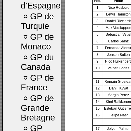
Pos.
Pilote
d'Espagne
1
Nico Rosberg
¤
GP de
2
Lewis Hamilton
3
Daniel Ricciard
Turquie
4
Max Verstappe
¤
GP de
5
Sebastian Vette
6
Carlos Sainz
Monaco
7
Fernando Alons
¤
GP du
8
Jenson Button
9
Nico Hulkenber
Canada
10
Valtteri Bottas
—
----------------
¤
GP de
11
Romain Grosjea
France
12
Daniil Kvyat
13
Sergio Perez
¤
GP de
14
Kimi Raikkonen
Grande
15
Esteban Gutierr
Bretagne
16
Felipe Nasr
—
----------------
¤
GP
17
Jolyon Palmer