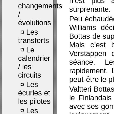
n’est plus 
changements
surprenante.
/
Peu échaudée
évolutions
Williams déci
¤
Les
Bottas de sup
transferts
Mais c’est 
¤
Le
Verstappen 
calendrier
séance. Le
/ les
rapidement. L
circuits
peut-être le p
¤
Les
Valtteri Bottas
écuries et
le Finlandais
les pilotes
avec ses gom
¤
Les