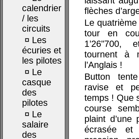
laissant aug
calendrier
flèches d’arge
/ les
Le quatrième 
circuits
tour en co
¤
Les
1’26"700, e
écuries et
tournent à 
les pilotes
l’Anglais !
¤
Le
Button tent
casque
ravise et p
des
temps ! Que s
pilotes
course sembl
¤
Le
plaint d’une 
salaire
écrasée et
des