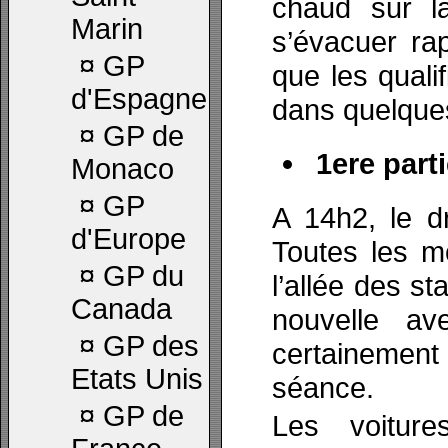
chaud sur la
Marin
s’évacuer ra
¤
GP
que les quali
d'Espagne
dans quelque
¤
GP de
1ere parti
Monaco
¤
GP
A 14h2, le d
d'Europe
Toutes les m
¤
GP du
l’allée des s
Canada
nouvelle av
¤
GP des
certainement
Etats Unis
séance.
¤
GP de
Les voiture