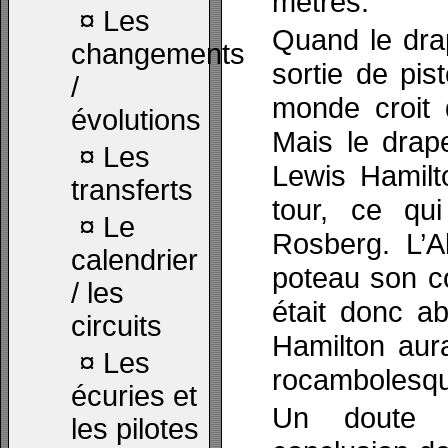
mètres.
¤
Les
Quand le drap
changements
sortie de pis
/
monde croit 
évolutions
Mais le drap
¤
Les
Lewis Hamilt
transferts
tour, ce qu
¤
Le
Rosberg. L’A
calendrier
poteau son co
/ les
était donc a
circuits
Hamilton aur
¤
Les
rocambolesqu
écuries et
Un doute 
les pilotes