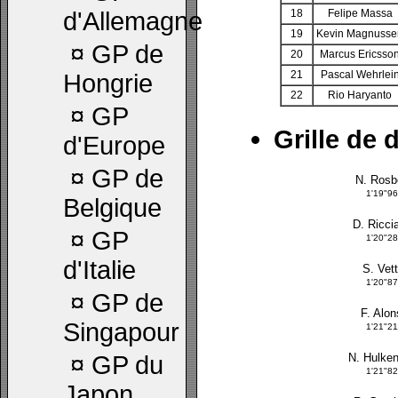
d'Allemagne
18
Felipe Massa
19
Kevin Magnusse
¤
GP de
20
Marcus Ericsso
21
Pascal Wehrlei
Hongrie
22
Rio Haryanto
¤
GP
Grille de 
d'Europe
¤
GP de
N. Rosb
1'19"9
Belgique
D. Ricci
¤
GP
1'20"2
d'Italie
S. Vett
1'20"8
¤
GP de
F. Alon
Singapour
1'21"21
¤
GP du
N. Hulke
1'21"8
Japon