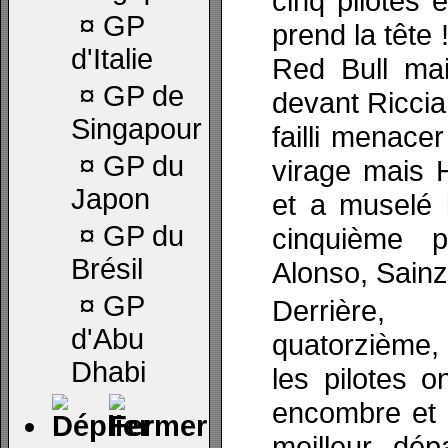
cinq pilotes e
¤
GP
prend la tête 
d'Italie
Red Bull mai
¤
GP de
devant Riccia
Singapour
failli menace
¤
GP du
virage mais H
Japon
et a muselé l
¤
GP du
cinquième 
Brésil
Alonso, Sainz
¤
GP
Derrière,
d'Abu
quatorzième,
Dhabi
les pilotes 
encombre et 
meilleur dép