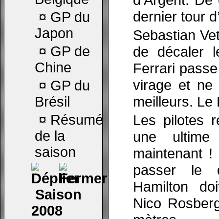
dernier tour d
¤
GP du
Japon
Sebastian Vett
¤
GP de
de décaler l
Chine
Ferrari passe
virage et ne
¤
GP du
meilleurs. Le
Brésil
¤
Résumé
Les pilotes 
de la
une ultime
saison
maintenant !
passer le 
Hamilton doi
Saison
Nico Rosberg
2008