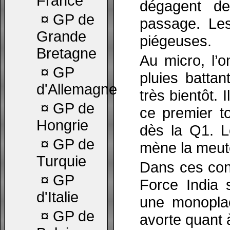
France
dégagent d
¤
GP de
passage. Les
Grande
piégeuses.
Bretagne
Au micro, l’
¤
GP
pluies batta
d'Allemagne
très bientôt. 
¤
GP de
ce premier to
Hongrie
dès la Q1. L
¤
GP de
mène la meut
Turquie
Dans ces cond
¤
GP
Force India 
d'Italie
une monoplac
¤
GP de
avorte quant à