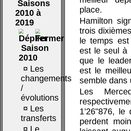
Saisons
place.
2010 à
Hamilton sig
2019
trois dixième
le temps est 
Saison
est le seul 
2010
que le leade
¤
Les
est le meille
changements
semble dans 
/
Les Merced
évolutions
respectiveme
¤
Les
1’26"876, le
transferts
perdent moin
¤
Le