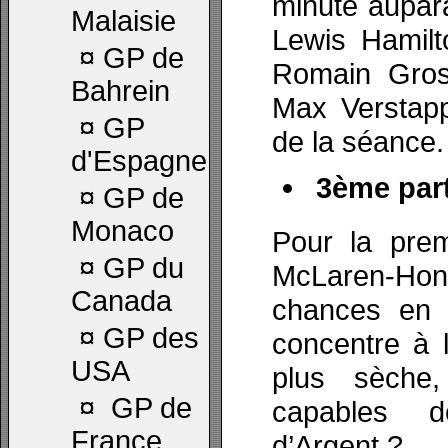
minute aupara
Malaisie
Lewis Hamilt
¤
GP de
Romain Gros
Bahrein
Max Verstapp
¤
GP
de la séance.
d'Espagne
3ème part
¤
GP de
Monaco
Pour la prem
¤
GP du
McLaren-Ho
Canada
chances en Q
¤
GP des
concentre à 
USA
plus sèche,
¤
GP de
capables 
France
d’Argent ?