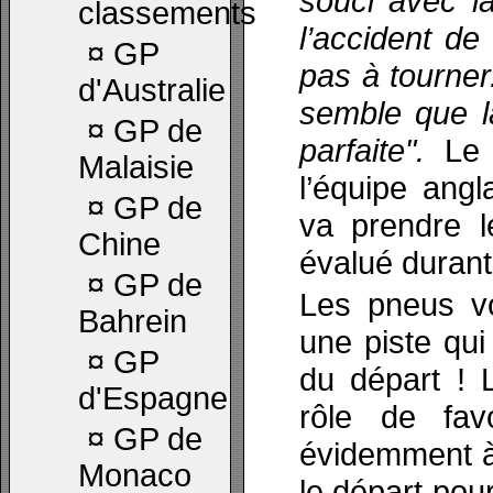
souci avec la
classements
l’accident de 
¤
GP
pas à tourner
d'Australie
semble que l
¤
GP de
parfaite".
Le p
Malaisie
l’équipe angl
¤
GP de
va prendre l
Chine
évalué durant 
¤
GP de
Les pneus vo
Bahrein
une piste qui
¤
GP
du départ ! 
d'Espagne
rôle de favo
¤
GP de
évidemment à s
Monaco
le départ pour