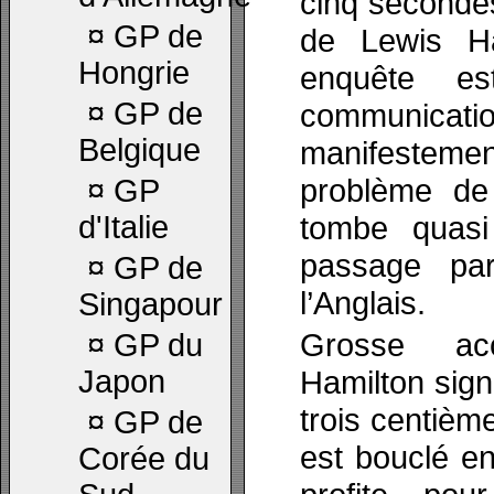
cinq secondes
¤
GP de
de Lewis H
Hongrie
enquête e
¤
GP de
communica
Belgique
manifesteme
problème de
¤
GP
d'Italie
tombe quasi
passage pa
¤
GP de
l’Anglais.
Singapour
Grosse acc
¤
GP du
Japon
Hamilton sign
trois centièm
¤
GP de
est bouclé en
Corée du