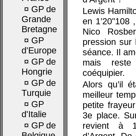
¤
GP de
Lewis Hamilto
Grande
en 1’20"108 
Bretagne
Nico Rosber
¤
GP
pression sur 
d'Europe
séance. Il am
¤
GP de
mais reste
Hongrie
coéquipier.
¤
GP de
Alors qu’il é
Turquie
meilleur temp
¤
GP
petite frayeu
d'Italie
3e place. Sur
¤
GP de
revient à 
Belgique
d’Argent. De 