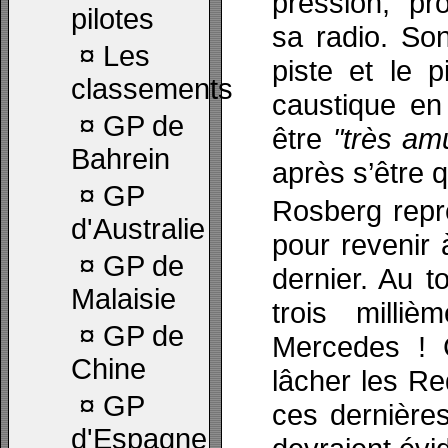
pression, pr
pilotes
sa radio. Son
¤
Les
piste et le 
classements
caustique en
¤
GP de
être
"très am
Bahrein
après s’être q
¤
GP
Rosberg repr
d'Australie
pour revenir
¤
GP de
dernier. Au t
Malaisie
trois milli
¤
GP de
Mercedes ! C
Chine
lâcher les Red
¤
GP
ces dernière
d'Espagne