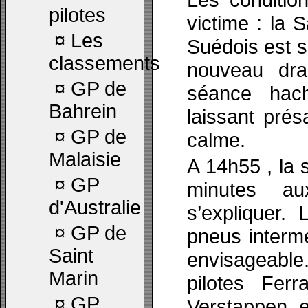
pilotes
victime : la
¤
Les
Suédois est s
classements
nouveau dra
¤
GP de
séance haché
Bahrein
laissant pré
¤
GP de
calme.
Malaisie
A 14h55 , la 
¤
GP
minutes au
d'Australie
s’expliquer. 
¤
GP de
pneus interm
Saint
envisageable
Marin
pilotes Fer
¤
GP
Verstappen e