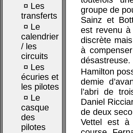
¤
Les
groupe de po
transferts
Sainz et Bot
¤
Le
est revenu à
calendrier
discrète mais
/ les
à compenser 
circuits
désastreuse.
¤
Les
Hamilton pos
écuries et
demie d’ava
les pilotes
l’abri de tr
¤
Le
Daniel Riccia
casque
de deux seco
des
Vettel est à
pilotes
course. Fern