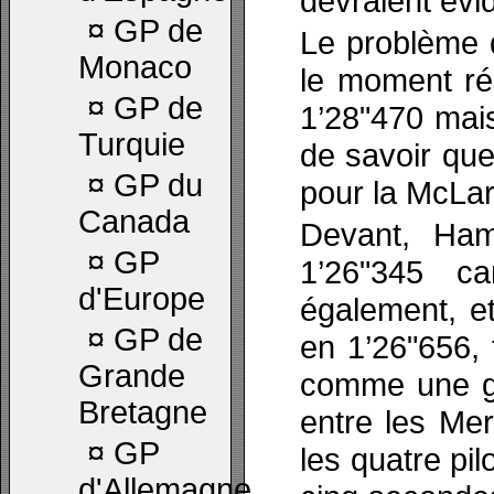
devraient évi
¤
GP de
Le problème 
Monaco
le moment rés
¤
GP de
1’28"470 mais
Turquie
de savoir que
¤
GP du
pour la McLa
Canada
Devant, Ham
¤
GP
1’26"345 ca
d'Europe
également, e
¤
GP de
en 1’26"656, 
Grande
comme une gr
Bretagne
entre les Me
¤
GP
les quatre pi
d'Allemagne