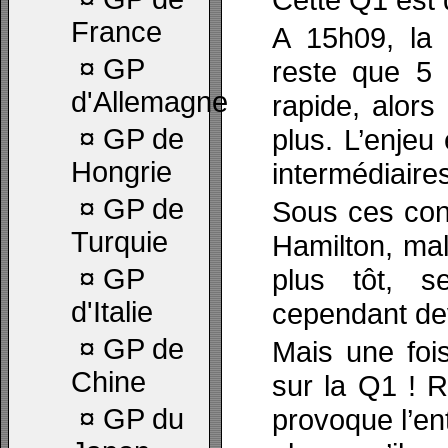
France
A 15h09, la 
¤
GP
reste que 5 
d'Allemagne
rapide, alors
¤
GP de
plus. L’enjeu
Hongrie
intermédiaire
¤
GP de
Sous ces con
Turquie
Hamilton, ma
¤
GP
plus tôt, s
d'Italie
cependant de
¤
GP de
Mais une fois
Chine
sur la Q1 ! R
¤
GP du
provoque l’e