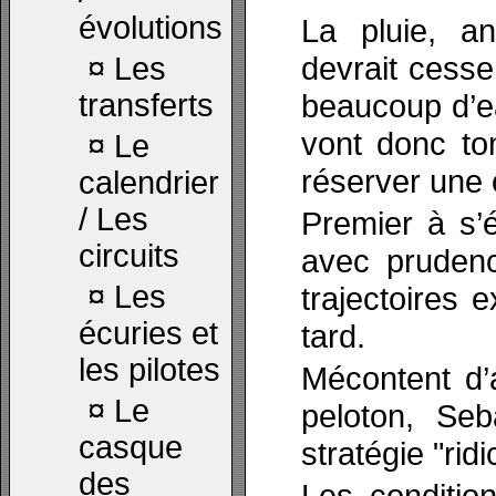
évolutions
La pluie, a
devrait cesse
¤
Les
transferts
beaucoup d’ea
vont donc to
¤
Le
réserver une 
calendrier
/ Les
Premier à s’
circuits
avec prudenc
¤
Les
trajectoires 
écuries et
tard.
les pilotes
Mécontent d’
¤
Le
peloton, Seb
casque
stratégie "ridi
des
Les conditio