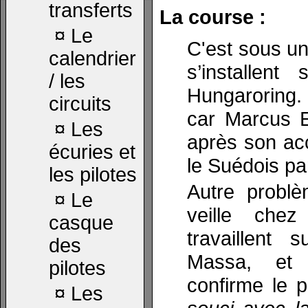
transferts
La course :
¤
Le
C'est sous un
calendrier
s’installent
/ les
Hungaroring. 
circuits
car Marcus E
¤
Les
après son acc
écuries et
le Suédois pa
les pilotes
Autre problè
¤
Le
veille chez
casque
travaillent
des
Massa, et 
pilotes
confirme le 
¤
Les