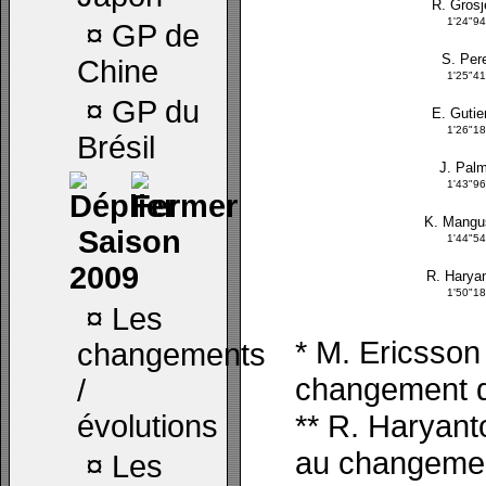
R. Gros
1'24"9
¤
GP de
S. Per
Chine
1'25"4
¤
GP du
E. Gutie
1'26"1
Brésil
J. Pal
1'43"9
K. Mangu
Saison
1'44"5
2009
R. Haryan
1'50"1
¤
Les
* M. Ericsson
changements
changement de
/
** R. Haryant
évolutions
au changement
¤
Les