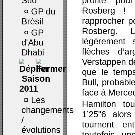
profite po
Sud
Rosberg ! L
¤
GP du
rapprocher p
Brésil
Rosberg. 
¤
GP
légèrement 
d'Abu
flèches d’a
Dhabi
Verstappen de
que le temp
Saison
Bull, probabl
2011
face à Merce
¤
Les
Hamilton to
changements
1’25"6 alors
/
tournent en
évolutions
toutefois u