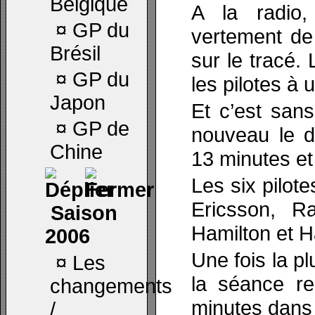
Belgique
A la radio,
¤
GP du
vertement de 
Brésil
sur le tracé. 
¤
GP du
les pilotes à u
Japon
Et c’est sans
¤
GP de
nouveau le d
Chine
13 minutes et
Les six pilot
Ericsson, Ra
Saison
Hamilton et H
2006
Une fois la p
¤
Les
la séance re
changements
minutes dans 
/