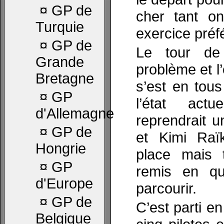
¤
GP de
cher tant on
Turquie
exercice préf
¤
GP de
Le tour de 
Grande
problème et l
Bretagne
s’est en tou
¤
GP
l’état act
d'Allemagne
reprendrait 
¤
GP de
et Kimi Raïk
Hongrie
place mais 
¤
GP
remis en qu
d'Europe
parcourir.
¤
GP de
C’est parti e
Belgique