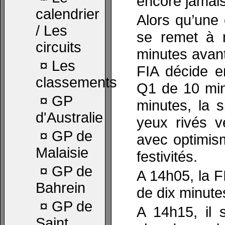
encore jamais
calendrier
Alors qu’une é
/ Les
se remet à r
circuits
minutes avant
¤
Les
FIA décide e
classements
Q1 de 10 min
¤
GP
minutes, la 
d'Australie
yeux rivés v
¤
GP de
avec optimis
Malaisie
festivités.
¤
GP de
A 14h05, la F
Bahrein
de dix minute
¤
GP de
A 14h15, il s
Saint