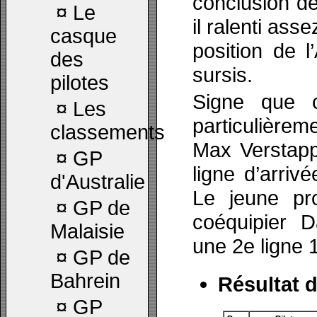
conclusion de
¤
Le
il ralenti as
casque
position de 
des
sursis.
pilotes
Signe que ce
¤
Les
particulière
classements
Max Verstapp
¤
GP
ligne d’arriv
d'Australie
Le jeune pro
¤
GP de
coéquipier D
Malaisie
une 2e ligne 
¤
GP de
Bahrein
Résultat d
¤
GP