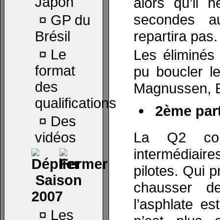
Japon
alors qu’il 
secondes a
¤
GP du
repartira pas.
Brésil
¤
Le
Les éliminés
format
pu boucler le
des
Magnussen, E
qualifications
2ème part
¤
Des
La Q2 co
vidéos
intermédiaire
pilotes. Qui p
Saison
chausser d
2007
l’asphlate e
¤
Les