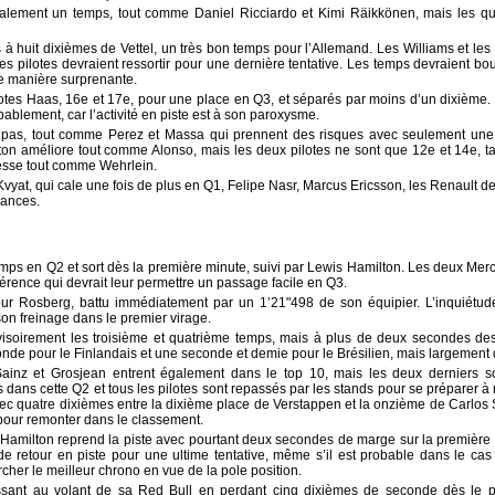
également un temps, tout comme Daniel Ricciardo et Kimi Räikkönen, mais les q
à huit dixièmes de Vettel, un très bon temps pour l’Allemand. Les Williams et les 
es pilotes devraient ressortir pour une dernière tentative. Les temps devraient b
e manière surprenante.
 pilotes Haas, 16e et 17e, pour une place en Q3, et séparés par moins d’un dixièm
bablement, car l’activité en piste est à son paroxysme.
t pas, tout comme Perez et Massa qui prennent des risques avec seulement un
utton améliore tout comme Alonso, mais les deux pilotes ne sont que 12e et 14e,
esse tout comme Wehrlein.
 Kvyat, qui cale une fois de plus en Q1, Felipe Nasr, Marcus Ericsson, les Renault
hances
.
ps en Q2 et sort dès la première minute, suivi par Lewis Hamilton. Les deux Merce
érence qui devrait leur permettre un passage facile en Q3.
ur Rosberg, battu immédiatement par un 1’21"498 de son équipier. L’inquiétude
on freinage dans le premier virage.
visoirement les troisième et quatrième temps, mais à plus de deux secondes d
nde pour le Finlandais et une seconde et demie pour le Brésilien, mais largement
 Sainz et Grosjean entrent également dans le top 10, mais les deux derniers 
s dans cette Q2 et tous les pilotes sont repassés par les stands pour se préparer à 
Avec quatre dixièmes entre la dixième place de Verstappen et la onzième de Carlos Sa
 pour remonter dans le classement.
amilton reprend la piste avec pourtant deux secondes de marge sur la première p
t de retour en piste pour une ultime tentative, même s’il est probable dans le ca
rcher le meilleur chrono en vue de la pole position.
ant au volant de sa Red Bull en perdant cinq dixièmes de seconde dès le pr