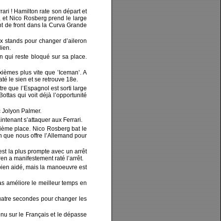
ari ! Hamilton rate son départ et
, et Nico Rosberg prend le large
nt de front dans la Curva Grande
ux stands pour changer d’aileron
lien.
n qui reste bloqué sur sa place.
xièmes plus vite que ’Iceman’. A
té le sien et se retrouve 18e.
re que l’Espagnol est sorti large
ttas qui voit déjà l’opportunité
c Jolyon Palmer.
intenant s’attaquer aux Ferrari.
zième place. Nico Rosberg bat le
n que nous offre l’Allemand pour
st la plus prompte avec un arrêt
n a manifestement raté l’arrêt.
bien aidé, mais la manoeuvre est
as améliore le meilleur temps en
 quatre secondes pour changer les
nu sur le Français et le dépasse