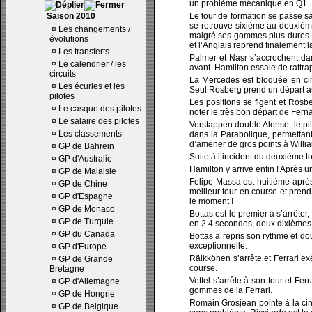
un problème mécanique en Q1.
Saison 2010
Le tour de formation se passe sa
se retrouve sixième au deuxième
¤
Les changements /
malgré ses gommes plus dures. H
évolutions
et l’Anglais reprend finalement 
¤
Les transferts
Palmer et Nasr s’accrochent dan
¤
Le calendrier / les
avant. Hamilton essaie de rattra
circuits
La Mercedes est bloquée en cinq
¤
Les écuries et les
Seul Rosberg prend un départ aus
pilotes
Les positions se figent et Rosb
¤
Le casque des pilotes
noter le très bon départ de Fern
¤
Le salaire des pilotes
Verstappen double Alonso, le pil
¤
Les classements
dans la Parabolique, permettant
d’amener de gros points à Willi
¤
GP de Bahrein
Suite à l’incident du deuxième t
¤
GP d'Australie
Hamilton y arrive enfin ! Après u
¤
GP de Malaisie
Felipe Massa est huitième après
¤
GP de Chine
meilleur tour en course et pren
¤
GP d'Espagne
le moment !
¤
GP de Monaco
Bottas est le premier à s’arrêt
¤
GP de Turquie
en 2.4 secondes, deux dixièmes p
¤
GP du Canada
Bottas a repris son rythme et d
exceptionnelle.
¤
GP d'Europe
Räikkönen s’arrête et Ferrari e
¤
GP de Grande
course.
Bretagne
Vettel s’arrête à son tour et Fe
¤
GP d'Allemagne
gommes de la Ferrari.
¤
GP de Hongrie
Romain Grosjean pointe à la cin
¤
GP de Belgique