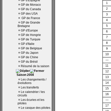
¤
GP d'Espagne
1
¤
GP de Monaco
2
¤
GP du Canada
¤
GP des USA
3
¤
GP de France
4
¤
GP de Grande
5
Bretagne
¤
GP d'Europe
6
¤
GP de Hongrie
7
¤
GP de Turquie
8
¤
GP d'Italie
¤
GP de Belgique
9
¤
GP du Japon
10
¤
GP de Chine
—
¤
GP du Brésil
11
¤
Résumé de la saison
12
Saison 2008
13
¤
Les changements /
14
évolutions
¤
Les transferts
15
¤
Le calendrier / les
16
circuits
¤
Les écuries et les
—
pilotes
17
¤
Le casque des pilotes