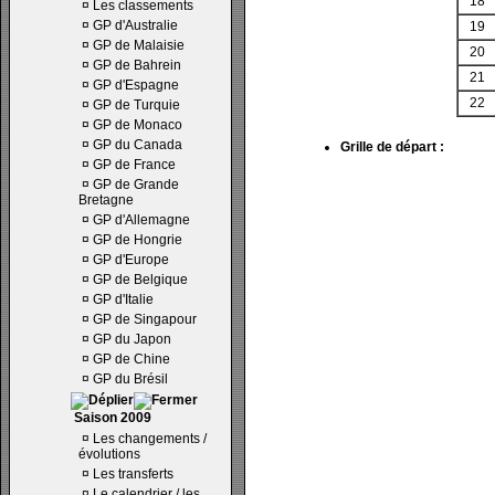
18
¤
Les classements
¤
GP d'Australie
19
¤
GP de Malaisie
20
¤
GP de Bahrein
21
¤
GP d'Espagne
22
¤
GP de Turquie
¤
GP de Monaco
¤
GP du Canada
Grille de départ :
¤
GP de France
¤
GP de Grande
Bretagne
¤
GP d'Allemagne
¤
GP de Hongrie
¤
GP d'Europe
¤
GP de Belgique
¤
GP d'Italie
¤
GP de Singapour
¤
GP du Japon
¤
GP de Chine
¤
GP du Brésil
Saison 2009
¤
Les changements /
évolutions
¤
Les transferts
¤
Le calendrier / les