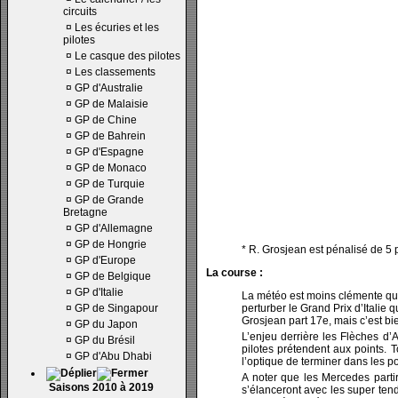
circuits
¤
Les écuries et les
pilotes
¤
Le casque des pilotes
¤
Les classements
¤
GP d'Australie
¤
GP de Malaisie
¤
GP de Chine
¤
GP de Bahrein
¤
GP d'Espagne
¤
GP de Monaco
¤
GP de Turquie
¤
GP de Grande
Bretagne
¤
GP d'Allemagne
¤
GP de Hongrie
* R. Grosjean est pénalisé de 5 
¤
GP d'Europe
La course :
¤
GP de Belgique
¤
GP d'Italie
La météo est moins clémente que 
¤
GP de Singapour
perturber le Grand Prix d’Italie 
Grosjean part 17e, mais c’est bie
¤
GP du Japon
L’enjeu derrière les Flèches d’A
¤
GP du Brésil
pilotes prétendent aux points. 
¤
GP d'Abu Dhabi
l’optique de terminer dans les po
A noter que les Mercedes partir
Saisons 2010 à 2019
s’élanceront avec les super tend