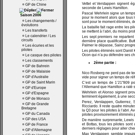
Vettel et Verstappen signent 
¤
GP de Chine
seconde de Lewis Hamilton.
Pascal Wehrlein signe un temps 
Saison 2006
pour le moment alors que tous l
¤
Les changements /
sont pour le moment éliminés, d
évolutions
La bataille fait rage entre les
¤
Les transferts
se mettent à l’abri, du moins pro
¤
Le calendrier / Les
Les sept premiers ne reparten
circuits
dernière place qualificative. B
Palmer le dépasse, Sainz progr
¤
Les écuries et les
pilotes
Les pilotes éliminés sont Daniil
Ocon qui n’a pu défendre ses c
¤
Le casque des pilotes
¤
Les classements
2ème partie :
¤
GP de Bahrein
¤
GP de Malaisie
Nico Rosberg ne perd pas de tem
¤
GP d'Australie
vide pour signer un temps de réf
¤
GP de Saint Marin
C’est un temps de 1’21"809 po
l’Allemand que Hamilton a raté s
¤
GP d'Europe
Wehrlein et Alonso signent pro
¤
GP d'Espagne
terminent également, à une seco
¤
GP de Monaco
Perez, Verstappen, Gutierrez,
¤
GP de Grande
Ricciardo. Il reste quatre minute
Bretagne
la Q3 pour les pilotes à l’abri. 
¤
GP du Canada
pilotes provisoirement éliminés
¤
GP des USA
De manière surprenante, Lewis H
et Bottas, tous les pilotes son
¤
GP de France
derniers réglages pour aller che
¤
GP d'Allemagne
Max Verstappen semble impuiss