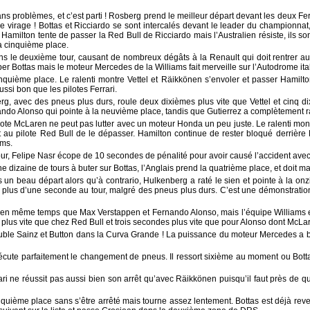
ns problèmes, et c’est parti ! Rosberg prend le meilleur départ devant les deux Ferr
 virage ! Bottas et Ricciardo se sont intercalés devant le leader du championnat
amilton tente de passer la Red Bull de Ricciardo mais l’Australien résiste, ils so
la cinquième place.
s le deuxième tour, causant de nombreux dégâts à la Renault qui doit rentrer a
per Bottas mais le moteur Mercedes de la Williams fait merveille sur l’Autodrome ita
uième place. Le ralenti montre Vettel et Räikkönen s’envoler et passer Hamilto
si bon que les pilotes Ferrari.
erg, avec des pneus plus durs, roule deux dixièmes plus vite que Vettel et cinq di
ando Alonso qui pointe à la neuvième place, tandis que Gutierrez a complètement ra
ote McLaren ne peut pas lutter avec un moteur Honda un peu juste. Le ralenti mont
 au pilote Red Bull de le dépasser. Hamilton continue de rester bloqué derrière Bo
ams.
our, Felipe Nasr écope de 10 secondes de pénalité pour avoir causé l’accident ave
ne dizaine de tours à buter sur Bottas, l’Anglais prend la quatrième place, et doit ma
 un beau départ alors qu’à contrario, Hulkenberg a raté le sien et pointe à la on
d plus d’une seconde au tour, malgré des pneus plus durs. C’est une démonstratio
er, en même temps que Max Verstappen et Fernando Alonso, mais l’équipe Williams e
lus vite que chez Red Bull et trois secondes plus vite que pour Alonso dont McLare
ouble Sainz et Button dans la Curva Grande ! La puissance du moteur Mercedes a 
xécute parfaitement le changement de pneus. Il ressort sixième au moment ou Bott
rrari ne réussit pas aussi bien son arrêt qu’avec Räikkönen puisqu’il faut près de
quième place sans s’être arrêté mais tourne assez lentement. Bottas est déjà reve