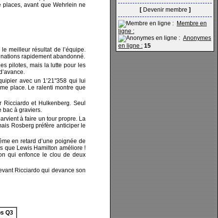
e places, avant que Wehrlein ne
[
Devenir membre
]
Membre en
ligne :
Anonymes
en ligne :
15
e meilleur résultat de l’équipe.
iminations rapidement abandonné.
 pilotes, mais la lutte pour les
 d’avance.
quipier avec un 1’21"358 qui lui
ème place. Le ralenti montre que
r Ricciardo et Hulkenberg. Seul
 bac à graviers.
rvient à faire un tour propre. La
mais Rosberg préfère anticiper le
 même en retard d’une poignée de
is que Lewis Hamilton améliore !
ton qui enfonce le clou de deux
devant Ricciardo qui devance son
s Q3