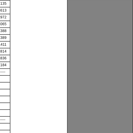
.135
.613
.972
.065
.388
.389
.411
.814
.836
.184
-----
-----