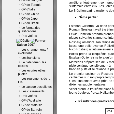
¤
GP de Hongrie
améliorer légèrement son temps
¤
GP de Turquie
s’intercale entre eux. Les Force
¤
GP d'Italie
Le Brésilien partira onzième dev
¤
GP de Chine
3ème partie :
¤
GP du Japon
¤
GP du Brésil
Esteban Gutierrez va donc parti
¤
Le format des
Romain Grosjean avait été élimi
qualifications
Lewis Hamilton prendra probable
¤
Des vidéos
places suivantes s’annonce inte
Rosberg améliore son temps de Q
Saison 2007
laisse une belle avance. Räikkö
Nico Rosberg a fait une erreur à
¤
Les changements /
évolutions
Bottas prend la cinquième plac
Esteban Gutierrez ne fera qu’un
¤
Les transferts
Mercedes prépare ses deux monopl
¤
Le calendrier / les
piste continue sensiblement à mo
circuits
trafic en piste et se relance le p
¤
Les écuries et les
Le premier secteur de Rosberg e
pilotes
centièmes sur son propre temps.
¤
Les réglements de la
C’est finalement avec près de 
FIA
dixièmes supplémentaires.
¤
Le casque des pilotes
Vettel prend la troisième place
¤
Les classements
jeune équipier. Perez, Hulkenber
¤
Des vidéos
¤
GP d'Australie
Résultat des qualificatio
¤
GP de Malaisie
¤
GP de Bahrein
Pos.