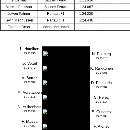
Felipe Nasr
Sauber Ferrari
1:23.956
Marcus Ericsson
Sauber Ferrari
1:24.087
Jolyon Palmer
Renault F1
1:24.230
Kevin Magnussen
Renault F1
1:24.436
Esteban Ocon
Manor Mercedes
- :—.---
L. Hamilton
1'21"135
N. Rosberg
1'21"613
S. Vettel
1'21"972
K. Raikkonen
1'22"065
V. Bottas
1'22"388
D. Ricciardo
1'22"389
M. Verstappen
1'22"411
S. Perez
1'22"814
N. Hulkenberg
1'22"836
E. Gutierrez
1'23"184
F. Massa
1'22"967
F. Alonso