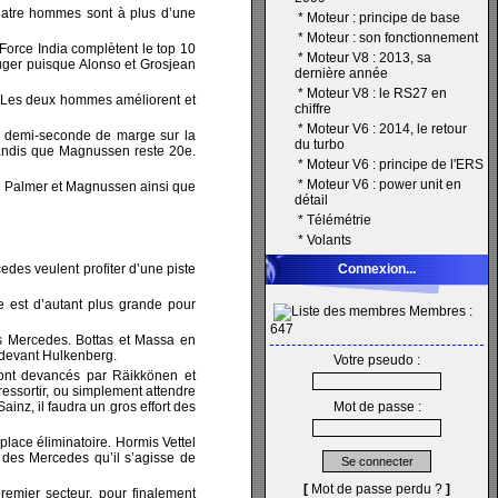
uatre hommes sont à plus d’une
*
Moteur : principe de base
*
Moteur : son fonctionnement
Force India complètent le top 10
*
Moteur V8 : 2013, sa
ouger puisque Alonso et Grosjean
dernière année
*
Moteur V8 : le RS27 en
e. Les deux hommes améliorent et
chiffre
*
Moteur V6 : 2014, le retour
e demi-seconde de marge sur la
du turbo
 tandis que Magnussen reste 20e.
*
Moteur V6 : principe de l'ERS
*
Moteur V6 : power unit en
 de Palmer et Magnussen ainsi que
détail
*
Télémétrie
*
Volants
des veulent profiter d’une piste
Connexion...
 est d’autant plus grande pour
Membres :
647
es Mercedes. Bottas et Massa en
 devant Hulkenberg.
Votre pseudo :
sont devancés par Räikkönen et
ressortir, ou simplement attendre
inz, il faudra un gros effort des
Mot de passe :
lace éliminatoire. Hormis Vettel
s des Mercedes qu’il s’agisse de
[
Mot de passe perdu ?
]
emier secteur, pour finalement