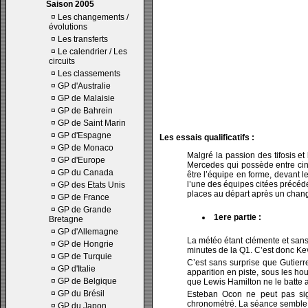
Saison 2005
¤
Les changements /
évolutions
¤
Les transferts
¤
Le calendrier / Les
circuits
¤
Les classements
¤
GP d'Australie
¤
GP de Malaisie
¤
GP de Bahrein
¤
GP de Saint Marin
¤
GP d'Espagne
Les essais qualificatifs :
¤
GP de Monaco
Malgré la passion des tifosis et
¤
GP d'Europe
Mercedes qui possède entre cin
¤
GP du Canada
être l’équipe en forme, devant l
l’une des équipes citées précéd
¤
GP des Etats Unis
places au départ après un chang
¤
GP de France
¤
GP de Grande
1ere partie :
Bretagne
¤
GP d'Allemagne
La météo étant clémente et sans 
¤
GP de Hongrie
minutes de la Q1. C’est donc Kevi
¤
GP de Turquie
C’est sans surprise que Gutierr
¤
GP d'Italie
apparition en piste, sous les h
¤
GP de Belgique
que Lewis Hamilton ne le batte 
¤
GP du Brésil
Esteban Ocon ne peut pas sig
chronométré. La séance semble f
¤
GP du Japon