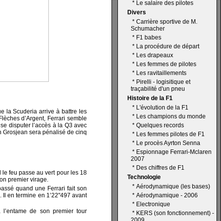
*
Le salaire des pilotes
Divers
*
Carrière sportive de M.
Schumacher
*
F1 babes
*
La procédure de départ
*
Les drapeaux
*
Les femmes de pilotes
*
Les ravitaillements
*
Pirelli - logisitique et
traçabilité d'un pneu
Histoire de la F1
*
L'évolution de la F1
e la Scuderia arrive à battre les
*
Les champions du monde
lèches d’Argent, Ferrari semble
 se disputer l’accès à la Q3 avec
*
Quelques records
n Grosjean sera pénalisé de cinq
*
Les femmes pilotes de F1
*
Le procès Ayrton Senna
*
Espionnage Ferrari-Mclaren
2007
*
Des chiffres de F1
 le feu passe au vert pour les 18
Technologie
son premier virage.
*
Aérodynamique (les bases)
passé quand une Ferrari fait son
 Il en termine en 1’22"497 avant
*
Aérodynamique - 2006
*
Electronique
 l’entame de son premier tour
*
KERS (son fonctionnement) -
2009