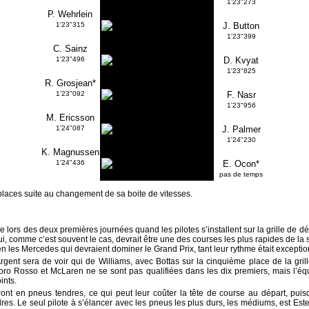
1'23"273
P. Wehrlein
1'23"315
J. Button
1'23"399
C. Sainz
1'23"496
D. Kvyat
1'23"825
R. Grosjean*
1'23"092
F. Nasr
1'23"956
M. Ericsson
1'24"087
J. Palmer
1'24"230
K. Magnussen
1'24"436
E. Ocon*
pas de temps
places suite au changement de sa boite de vitesses.
lors des deux premières journées quand les pilotes s’installent sur la grille de dép
qui, comme c’est souvent le cas, devrait être une des courses les plus rapides de la
n les Mercedes qui devraient dominer le Grand Prix, tant leur rythme était exception
rgent sera de voir qui de Williams, avec Bottas sur la cinquième place de la gril
Toro Rosso et McLaren ne se sont pas qualifiées dans les dix premiers, mais l’é
ints.
ont en pneus tendres, ce qui peut leur coûter la tête de course au départ, puis
res. Le seul pilote à s’élancer avec les pneus les plus durs, les médiums, est Es