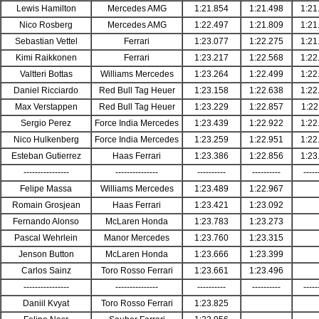
Lewis Hamilton
Mercedes AMG
1:21.854
1:21.498
1:21
Nico Rosberg
Mercedes AMG
1:22.497
1:21.809
1:21
Sebastian Vettel
Ferrari
1:23.077
1:22.275
1:21
Kimi Raikkonen
Ferrari
1:23.217
1:22.568
1:22
Valtteri Bottas
Williams Mercedes
1:23.264
1:22.499
1:22
Daniel Ricciardo
Red Bull Tag Heuer
1:23.158
1:22.638
1:22
Max Verstappen
Red Bull Tag Heuer
1:23.229
1:22.857
1:22
Sergio Perez
Force India Mercedes
1:23.439
1:22.922
1:22
Nico Hulkenberg
Force India Mercedes
1:23.259
1:22.951
1:22
Esteban Gutierrez
Haas Ferrari
1:23.386
1:22.856
1:23
----------------
---------------
----------
----------
-----
Felipe Massa
Williams Mercedes
1:23.489
1:22.967
Romain Grosjean
Haas Ferrari
1:23.421
1:23.092
Fernando Alonso
McLaren Honda
1:23.783
1:23.273
Pascal Wehrlein
Manor Mercedes
1:23.760
1:23.315
Jenson Button
McLaren Honda
1:23.666
1:23.399
Carlos Sainz
Toro Rosso Ferrari
1:23.661
1:23.496
----------------
---------------
----------
----------
-----
Daniil Kvyat
Toro Rosso Ferrari
1:23.825