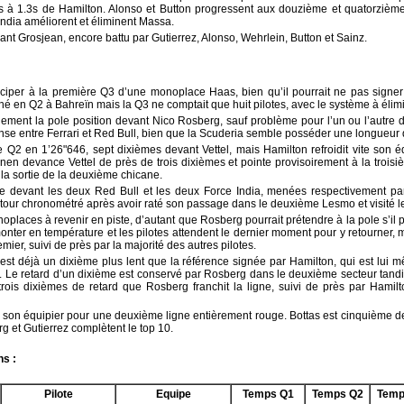
 à 1.3s de Hamilton. Alonso et Button progressent aux douzième et quatorzièm
 India améliorent et éliminent Massa.
ant Grosjean, encore battu par Gutierrez, Alonso, Wehrlein, Button et Sainz
.
ciper à la première Q3 d’une monoplace Haas, bien qu’il pourrait ne pas signer l
né en Q2 à Bahreïn mais la Q3 ne comptait que huit pilotes, avec le système à él
ment la pole position devant Nico Rosberg, sauf problème pour l’un ou l’autre des
nse entre Ferrari et Red Bull, bien que la Scuderia semble posséder une longueur
2 en 1’26"646, sept dixièmes devant Vettel, mais Hamilton refroidit vite son é
nen devance Vettel de près de trois dixièmes et pointe provisoirement à la troisi
 la sortie de la deuxième chicane.
e devant les deux Red Bull et les deux Force India, menées respectivement pa
 tour chronométré après avoir raté son passage dans le deuxième Lesmo et visité le
aces à revenir en piste, d’autant que Rosberg pourrait prétendre à la pole s’il pa
nter en température et les pilotes attendent le dernier moment pour y retourner, 
remier, suivi de près par la majorité des autres pilotes.
st déjà un dixième plus lent que la référence signée par Hamilton, qui est lui
 Le retard d’un dixième est conservé par Rosberg dans le deuxième secteur tand
trois dixièmes de retard que Rosberg franchit la ligne, suivi de près par Hamil
 à son équipier pour une deuxième ligne entièrement rouge. Bottas est cinquième 
g et Gutierrez complètent le top 10
.
ns :
Pilote
Equipe
Temps Q1
Temps Q2
Temp