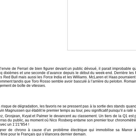
 l’envie de Ferrari de bien figurer devant un public dévoué, il parait improbable qu
q dixièmes et une seconde d’avance depuis le début du week-end. Derrière les F
es Red Bull mais aussi les Force India et les Williams. McLaren et Haas pourraient
emment tandis que Toro Rosso semble avoir basculé à l’arrière du peloton. Romai
ement de boîte de vitesses.
risque de dégradation, les favoris ne se pressent pas à la sortie des stands quand
n Magnussen qui établit le premier temps au tour, peu significatif puisqu’il a raté 
ez, Grosjean, Kvyat et Palmer le devancent au classement. Un tiers de la Q1 est 
ourras du public, au moment où Nico Rosberg entame son premier tour chronométré.
avec un 1’21"854 !
ner de chrono à cause d’un problème électrique qui immobilise sa Manor à
inie pour le Français qui s’élancera dernier demain.