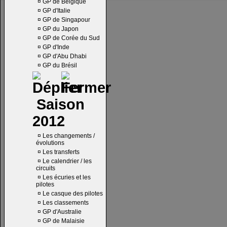
¤
GP de Belgique
¤
GP d'Italie
¤
GP de Singapour
¤
GP du Japon
¤
GP de Corée du Sud
¤
GP d'Inde
¤
GP d'Abu Dhabi
¤
GP du Brésil
Saison
2012
¤
Les changements /
évolutions
¤
Les transferts
¤
Le calendrier / les
circuits
¤
Les écuries et les
pilotes
¤
Le casque des pilotes
¤
Les classements
¤
GP d'Australie
¤
GP de Malaisie