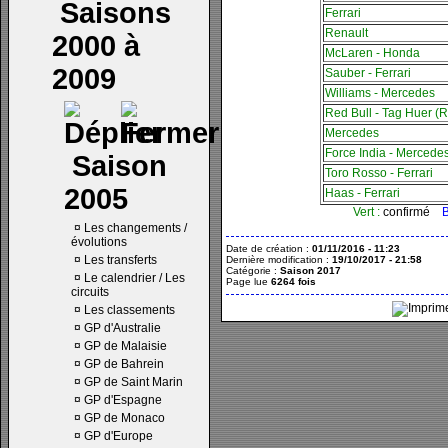
Saisons
Ferrari
Renault
2000 à
McLaren - Honda
2009
Sauber - Ferrari
Williams - Mercedes
Red Bull - Tag Huer (R
Mercedes
Force India - Mercede
Saison
Toro Rosso - Ferrari
2005
Haas - Ferrari
Vert :
confirmé
B
¤
Les changements /
évolutions
Date de création :
01/11/2016 - 11:23
¤
Les transferts
Dernière modification :
19/10/2017 - 21:58
Catégorie :
Saison 2017
¤
Le calendrier / Les
Page lue
6264 fois
circuits
¤
Les classements
¤
GP d'Australie
¤
GP de Malaisie
¤
GP de Bahrein
¤
GP de Saint Marin
¤
GP d'Espagne
¤
GP de Monaco
¤
GP d'Europe