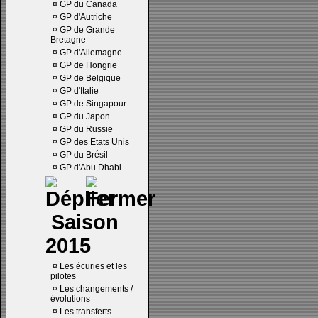
¤
GP du Canada
¤
GP d'Autriche
¤
GP de Grande
Bretagne
¤
GP d'Allemagne
¤
GP de Hongrie
¤
GP de Belgique
¤
GP d'Italie
¤
GP de Singapour
¤
GP du Japon
¤
GP du Russie
¤
GP des Etats Unis
¤
GP du Brésil
¤
GP d'Abu Dhabi
Saison
2015
¤
Les écuries et les
pilotes
¤
Les changements /
évolutions
¤
Les transferts