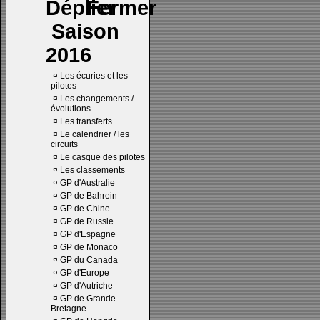
Saison
2016
¤
Les écuries et les
pilotes
¤
Les changements /
évolutions
¤
Les transferts
¤
Le calendrier / les
circuits
¤
Le casque des pilotes
¤
Les classements
¤
GP d'Australie
¤
GP de Bahrein
¤
GP de Chine
¤
GP de Russie
¤
GP d'Espagne
¤
GP de Monaco
¤
GP du Canada
¤
GP d'Europe
¤
GP d'Autriche
¤
GP de Grande
Bretagne