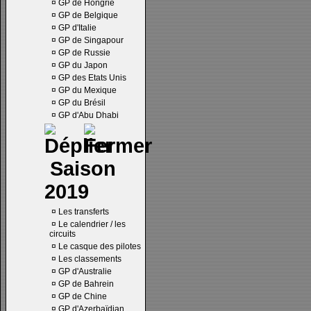
¤
GP de Hongrie
¤
GP de Belgique
¤
GP d'Italie
¤
GP de Singapour
¤
GP de Russie
¤
GP du Japon
¤
GP des Etats Unis
¤
GP du Mexique
¤
GP du Brésil
¤
GP d'Abu Dhabi
Saison
2019
¤
Les transferts
¤
Le calendrier / les
circuits
¤
Le casque des pilotes
¤
Les classements
¤
GP d'Australie
¤
GP de Bahrein
¤
GP de Chine
¤
GP d'Azerbaïdjan