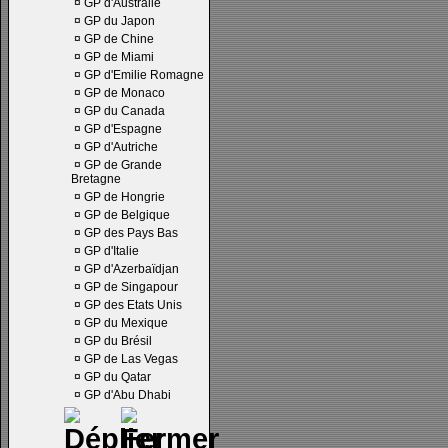
¤
GP d'Australie
¤
GP du Japon
¤
GP de Chine
¤
GP de Miami
¤
GP d'Emilie Romagne
¤
GP de Monaco
¤
GP du Canada
¤
GP d'Espagne
¤
GP d'Autriche
¤
GP de Grande
Bretagne
¤
GP de Hongrie
¤
GP de Belgique
¤
GP des Pays Bas
¤
GP d'Italie
¤
GP d'Azerbaïdjan
¤
GP de Singapour
¤
GP des Etats Unis
¤
GP du Mexique
¤
GP du Brésil
¤
GP de Las Vegas
¤
GP du Qatar
¤
GP d'Abu Dhabi