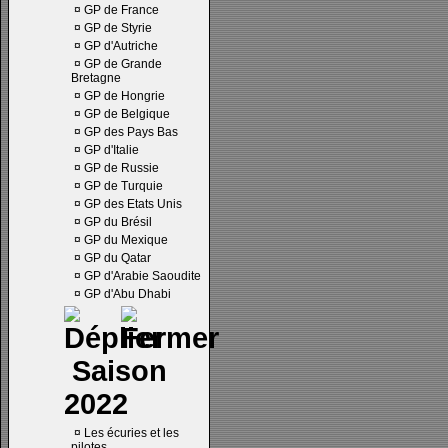
¤
GP de France
¤
GP de Styrie
¤
GP d'Autriche
¤
GP de Grande
Bretagne
¤
GP de Hongrie
¤
GP de Belgique
¤
GP des Pays Bas
¤
GP d'Italie
¤
GP de Russie
¤
GP de Turquie
¤
GP des Etats Unis
¤
GP du Brésil
¤
GP du Mexique
¤
GP du Qatar
¤
GP d'Arabie Saoudite
¤
GP d'Abu Dhabi
Saison
2022
¤
Les écuries et les
pilotes