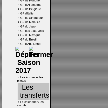
¤
GP de Hongrie
¤
GP d'Allemagne
¤
GP de Belgique
¤
GP d'Italie
¤
GP de Singapour
¤
GP de Malaisie
¤
GP du Japon
¤
GP des Etats Unis
¤
GP du Mexique
¤
GP du Brésil
¤
GP d'Abu Dhabi
Saison
2017
¤
Les écuries et les
pilotes
Les
transferts
¤
Le calendrier / les
circuits