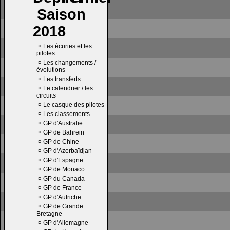
Saison
2018
¤
Les écuries et les
pilotes
¤
Les changements /
évolutions
¤
Les transferts
¤
Le calendrier / les
circuits
¤
Le casque des pilotes
¤
Les classements
¤
GP d'Australie
¤
GP de Bahrein
¤
GP de Chine
¤
GP d'Azerbaïdjan
¤
GP d'Espagne
¤
GP de Monaco
¤
GP du Canada
¤
GP de France
¤
GP d'Autriche
¤
GP de Grande
Bretagne
¤
GP d'Allemagne