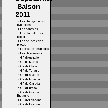
Saison
2011
¤
Les changements /
évolutions
¤
Les transferts
¤
Le calendrier / les
circuits
¤
Les écuries et les
pilotes
¤
Le casque des pilotes
¤
Les classements
¤
GP d'Australie
¤
GP de Malaisie
¤
GP de Chine
¤
GP de Turquie
¤
GP d'Espagne
¤
GP de Monaco
¤
GP du Canada
¤
GP d'Europe
¤
GP de Grande
Bretagne
¤
GP d'Allemagne
¤
GP de Hongrie