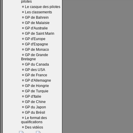
pilotes
¤
Le casque des pilotes
¤
Les classements
¤
GP de Bahrein
¤
GP de Malaisie
¤
GP d'Australie
¤
GP de Saint Marin
¤
GP d'Europe
¤
GP d'Espagne
¤
GP de Monaco
¤
GP de Grande
Bretagne
¤
GP du Canada
¤
GP des USA
¤
GP de France
¤
GP d'Allemagne
¤
GP de Hongrie
¤
GP de Turquie
¤
GP d'Italie
¤
GP de Chine
¤
GP du Japon
¤
GP du Brésil
¤
Le format des
qualifications
¤
Des vidéos