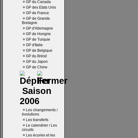
¤
GP du Canada
¤
GP des Etats Unis
¤
GP de France
¤
GP de Grande
Bretagne
¤
GP d'Allemagne
¤
GP de Hongrie
¤
GP de Turquie
¤
GP d'Italie
¤
GP de Belgique
¤
GP du Brésil
¤
GP du Japon
¤
GP de Chine
Saison
2006
¤
Les changements /
évolutions
¤
Les transferts
¤
Le calendrier / Les
circuits
¤
Les écuries et les