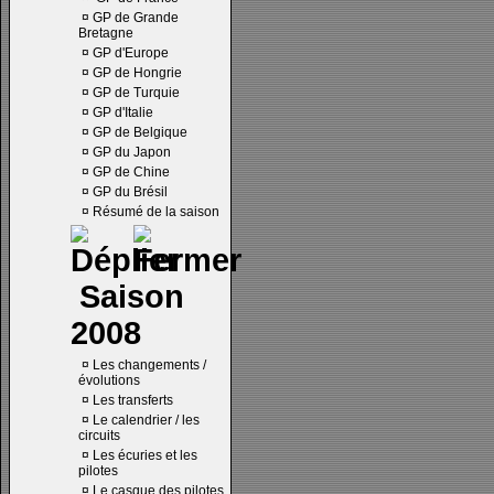
¤
GP de Grande
Bretagne
¤
GP d'Europe
¤
GP de Hongrie
¤
GP de Turquie
¤
GP d'Italie
¤
GP de Belgique
¤
GP du Japon
¤
GP de Chine
¤
GP du Brésil
¤
Résumé de la saison
Saison
2008
¤
Les changements /
évolutions
¤
Les transferts
¤
Le calendrier / les
circuits
¤
Les écuries et les
pilotes
¤
Le casque des pilotes