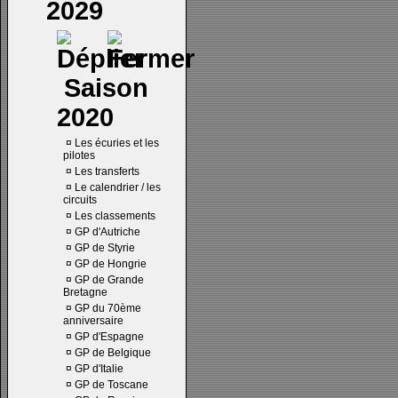
2029
Saison
2020
¤
Les écuries et les
pilotes
¤
Les transferts
¤
Le calendrier / les
circuits
¤
Les classements
¤
GP d'Autriche
¤
GP de Styrie
¤
GP de Hongrie
¤
GP de Grande
Bretagne
¤
GP du 70ème
anniversaire
¤
GP d'Espagne
¤
GP de Belgique
¤
GP d'Italie
¤
GP de Toscane