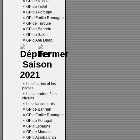
¤
GP de Russie
¤
GP de l'Eifel
¤
GP du Portugal
¤
GP d'Emilie Romagne
¤
GP de Turquie
¤
GP de Bahrein
¤
GP de Sakhir
¤
GP d'Abu Dhabi
Saison
2021
¤
Les écuries et les
pilotes
¤
Le calendrier / les
circuits
¤
Les classements
¤
GP de Bahrein
¤
GP d'Emilie Romagne
¤
GP du Portugal
¤
GP d'Espagne
¤
GP de Monaco
¤
GP d'Azerbaïdjan