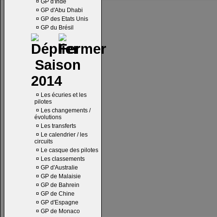
¤
GP d'Inde
¤
GP d'Abu Dhabi
¤
GP des Etats Unis
¤
GP du Brésil
Saison
2014
¤
Les écuries et les
pilotes
¤
Les changements /
évolutions
¤
Les transferts
¤
Le calendrier / les
circuits
¤
Le casque des pilotes
¤
Les classements
¤
GP d'Australie
¤
GP de Malaisie
¤
GP de Bahrein
¤
GP de Chine
¤
GP d'Espagne
¤
GP de Monaco