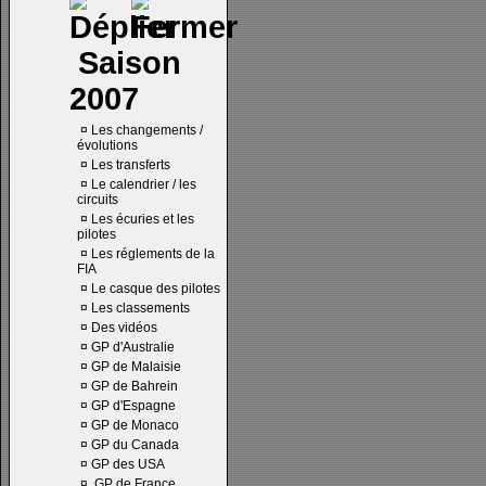
Saison
2007
¤
Les changements /
évolutions
¤
Les transferts
¤
Le calendrier / les
circuits
¤
Les écuries et les
pilotes
¤
Les réglements de la
FIA
¤
Le casque des pilotes
¤
Les classements
¤
Des vidéos
¤
GP d'Australie
¤
GP de Malaisie
¤
GP de Bahrein
¤
GP d'Espagne
¤
GP de Monaco
¤
GP du Canada
¤
GP des USA
¤
GP de France