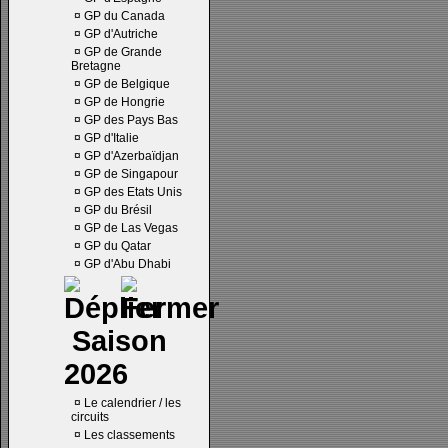
¤
GP du Canada
¤
GP d'Autriche
¤
GP de Grande
Bretagne
¤
GP de Belgique
¤
GP de Hongrie
¤
GP des Pays Bas
¤
GP d'Italie
¤
GP d'Azerbaïdjan
¤
GP de Singapour
¤
GP des Etats Unis
¤
GP du Brésil
¤
GP de Las Vegas
¤
GP du Qatar
¤
GP d'Abu Dhabi
Saison
2026
¤
Le calendrier / les
circuits
¤
Les classements