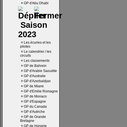
¤
GP d'Abu Dhabi
Saison
2023
¤
Les écuries et les
pilotes
¤
Le calendrier / les
circuits
¤
Les classements
¤
GP de Bahrein
¤
GP d'Arabie Saoudite
¤
GP d'Australie
¤
GP d'Azerbaïdjan
¤
GP de Miami
¤
GP d'Emilie Romagne
¤
GP de Monaco
¤
GP d'Espagne
¤
GP du Canada
¤
GP d'Autriche
¤
GP de Grande
Bretagne
¤
GP de Hongrie