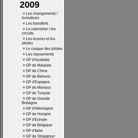
2009
¤
Les changements /
évolutions
¤
Les transferts
¤
Le calendrier / les
circuits
¤
Les écuries et les
pilotes
¤
Le casque des pilotes
¤
Les classements
¤
GP d'Australie
¤
GP de Malaisie
¤
GP de Chine
¤
GP de Bahrein
¤
GP d'Espagne
¤
GP de Monaco
¤
GP de Turquie
¤
GP de Grande
Bretagne
¤
GP d'Allemagne
¤
GP de Hongrie
¤
GP d'Europe
¤
GP de Belgique
¤
GP d'Italie
¤
GP de Singapour