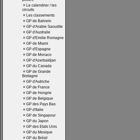
¤
Le calendrier / les
circuits
¤
Les classements
¤
GP de Bahrein
¤
GP d'Arabie Saoudite
¤
GP d'Australie
¤
GP d'Emilie Romagne
¤
GP de Miami
¤
GP d'Espagne
¤
GP de Monaco
¤
GP d'Azerbaïdjan
¤
GP du Canada
¤
GP de Grande
Bretagne
¤
GP d'Autriche
¤
GP de France
¤
GP de Hongrie
¤
GP de Belgique
¤
GP des Pays Bas
¤
GP d'Italie
¤
GP de Singapour
¤
GP du Japon
¤
GP des Etats Unis
¤
GP du Mexique
¤
GP du Brésil