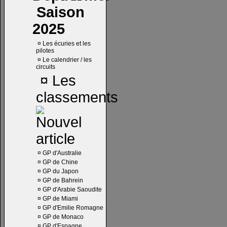
Saison
2025
¤
Les écuries et les
pilotes
¤
Le calendrier / les
circuits
¤
Les
classements
¤
GP d'Australie
¤
GP de Chine
¤
GP du Japon
¤
GP de Bahrein
¤
GP d'Arabie Saoudite
¤
GP de Miami
¤
GP d'Emilie Romagne
¤
GP de Monaco
¤
GP d'Espagne