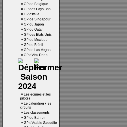
¤
GP de Belgique
¤
GP des Pays Bas
¤
GP d'Italie
¤
GP de Singapour
¤
GP du Japon
¤
GP du Qatar
¤
GP des Etats Unis
¤
GP du Mexique
¤
GP du Brésil
¤
GP de Las Vegas
¤
GP d'Abu Dhabi
Saison
2024
¤
Les écuries et les
pilotes
¤
Le calendrier / les
circuits
¤
Les classements
¤
GP de Bahrein
¤
GP d'Arabie Saoudite