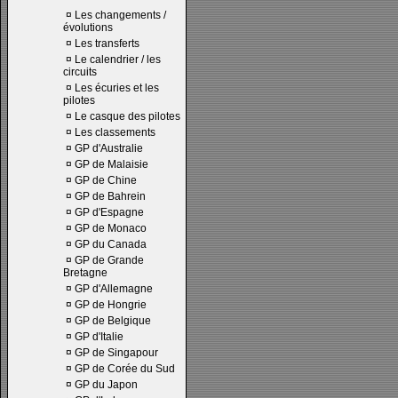
¤
Les changements /
évolutions
¤
Les transferts
¤
Le calendrier / les
circuits
¤
Les écuries et les
pilotes
¤
Le casque des pilotes
¤
Les classements
¤
GP d'Australie
¤
GP de Malaisie
¤
GP de Chine
¤
GP de Bahrein
¤
GP d'Espagne
¤
GP de Monaco
¤
GP du Canada
¤
GP de Grande
Bretagne
¤
GP d'Allemagne
¤
GP de Hongrie
¤
GP de Belgique
¤
GP d'Italie
¤
GP de Singapour
¤
GP de Corée du Sud
¤
GP du Japon