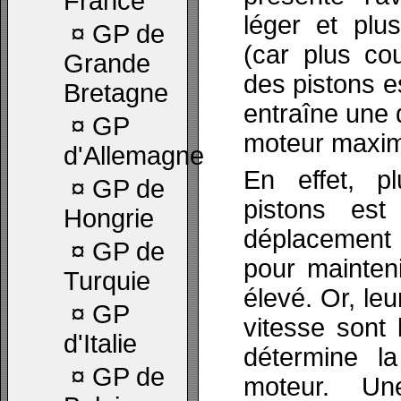
France
léger et plu
¤
GP de
(car plus co
Grande
des pistons e
Bretagne
entraîne une 
¤
GP
moteur maxim
d'Allemagne
En effet, p
¤
GP de
pistons est
Hongrie
déplacement
¤
GP de
pour mainten
Turquie
élevé. Or, leu
¤
GP
vitesse sont
d'Italie
détermine l
¤
GP de
moteur. Un