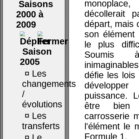
monoplace,
Saisons
décollerait 
2000 à
départ, mais c
2009
son élément 
le plus diff
Saison
Soumis 
2005
inimaginabl
¤
Les
défie les loi
changements
développer
/
puissance. L
évolutions
être bien
¤
Les
carrosserie ma
transferts
l'élément le 
Formule 1.
¤
Le