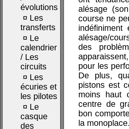
évolutions
alésage (son
¤
Les
course ne pe
transferts
indéfiniment
alésage/cour
¤
Le
des problè
calendrier
apparaissent
/ Les
pour les per
circuits
De plus, qu
¤
Les
pistons est c
écuries et
moins haut 
les pilotes
centre de gr
¤
Le
bon comport
casque
la monoplace
des