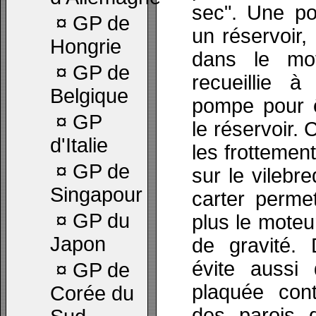
sec". Une po
¤
GP de
un réservoir, 
Hongrie
dans le mot
¤
GP de
recueillie à
Belgique
pompe pour ê
¤
GP
le réservoir. 
d'Italie
les frottement
¤
GP de
sur le vilebr
Singapour
carter perme
¤
GP du
plus le moteu
Japon
de gravité.
évite aussi 
¤
GP de
plaquée cont
Corée du
des parois 