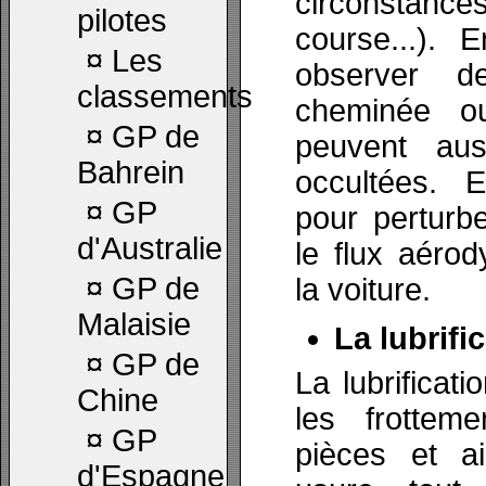
circonstanc
pilotes
course...). 
¤
Les
observer d
classements
cheminée o
¤
GP de
peuvent aus
Bahrein
occultées. 
¤
GP
pour perturb
d'Australie
le flux aéro
¤
GP de
la voiture.
Malaisie
La lubrifi
¤
GP de
La lubrificat
Chine
les frottem
¤
GP
pièces et ai
d'Espagne