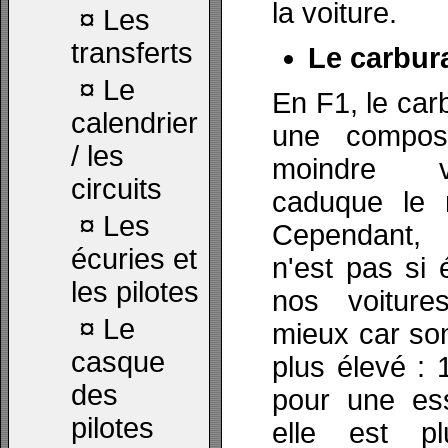
la voiture.
¤
Les
transferts
Le carbur
¤
Le
En F1, le carb
calendrier
une composi
/ les
moindre va
circuits
caduque le 
¤
Les
Cependant, 
écuries et
n'est pas si 
les pilotes
nos voiture
¤
Le
mieux car son
casque
plus élevé :
des
pour une ess
pilotes
elle est p