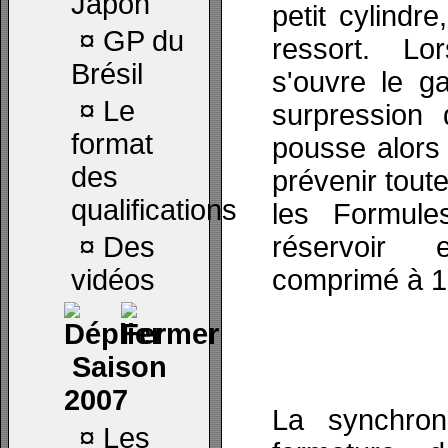
Japon
petit cylindre
¤
GP du
ressort. L
Brésil
s'ouvre le g
¤
Le
surpression 
format
pousse alors
des
prévenir tout
qualifications
les Formul
¤
Des
réservoir 
vidéos
comprimé à 1
Saison
2007
La synchroni
¤
Les