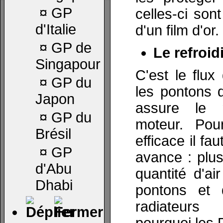
¤
GP
celles-ci son
d'Italie
d'un film d'or.
¤
GP de
Le refroi
Singapour
C'est le flux
¤
GP du
les pontons 
Japon
assure le r
¤
GP du
moteur. Pour
Brésil
efficace il fa
¤
GP
avance : plus 
d'Abu
quantité d'ai
Dhabi
pontons et 
radiateurs