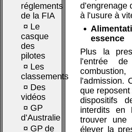
d'engrenage d
réglements
à l'usure à vi
de la FIA
¤
Le
Alimenta
casque
essence
des
Plus la pre
pilotes
l'entrée d
¤
Les
combustion
classements
l'admission. 
¤
Des
que reposent 
vidéos
dispositifs 
¤
GP
interdits en
d'Australie
trouver une 
¤
GP de
élever la pre