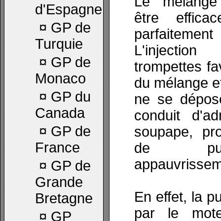
Le mélange 
d'Espagne
être effica
¤
GP de
parfaite
Turquie
L'injecti
¤
GP de
trompettes fa
Monaco
du mélange et
¤
GP du
ne se dépose
Canada
conduit d'a
¤
GP de
soupape, pr
France
de pui
appauvrissem
¤
GP de
Grande
En effet, la 
Bretagne
par le mot
¤
GP