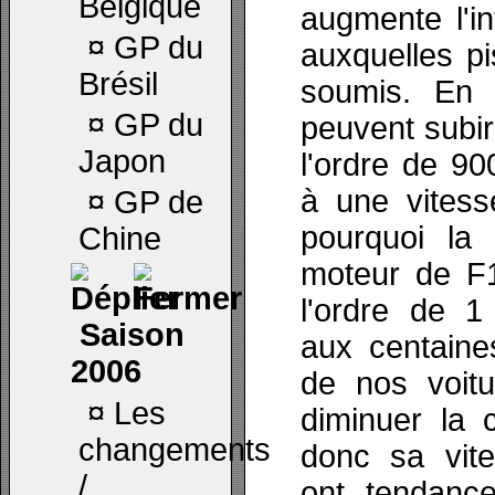
Belgique
augmente l'i
¤
GP du
auxquelles pi
Brésil
soumis. En 
¤
GP du
peuvent subir
Japon
l'ordre de 9
à une vitess
¤
GP de
pourquoi la
Chine
moteur de F1
l'ordre de 
Saison
aux centaine
2006
de nos voitu
¤
Les
diminuer la 
changements
donc sa vite
/
ont tendanc