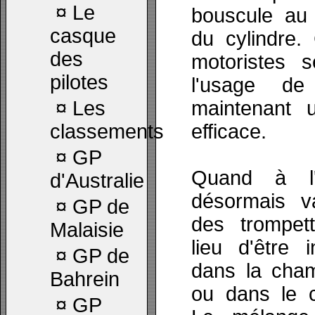
¤
Le
bouscule au p
casque
du cylindre.
des
motoristes 
pilotes
l'usage de
¤
Les
maintenant 
classements
efficace.
¤
GP
Quand à l'
d'Australie
désormais va
¤
GP de
des trompet
Malaisie
lieu d'être 
¤
GP de
dans la cha
Bahrein
ou dans le c
¤
GP