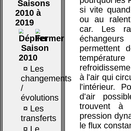
pourquoi les 
Saisons
si vite quand
2010 à
ou au ralent
2019
car. Les ra
échangeurs
Saison
permettent d
2010
températur
refroidissemen
¤
Les
à l'air qui ci
changements
l'intérieur. 
/
d'air possi
évolutions
trouvent à
¤
Les
pression dyn
transferts
le flux consta
¤
Le