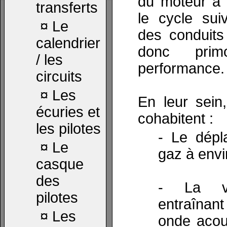
du moteur à a
transferts
le cycle sui
¤
Le
des conduits
calendrier
donc prim
/ les
performance.
circuits
¤
Les
En leur sei
écuries et
cohabitent :
les pilotes
- Le dépl
¤
Le
gaz à envi
casque
des
- La vi
pilotes
entraînan
¤
Les
onde acous