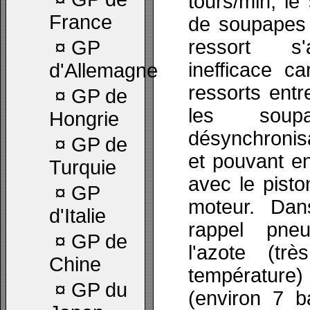
tours/min, le
France
de soupapes 
ressort s'
¤
GP
inefficace c
d'Allemagne
ressorts ent
¤
GP de
les soupap
Hongrie
désynchronis
¤
GP de
et pouvant ent
Turquie
avec le piston
¤
GP
moteur. Da
d'Italie
rappel pne
¤
GP de
l'azote (tr
Chine
températur
¤
GP du
(environ 7 b