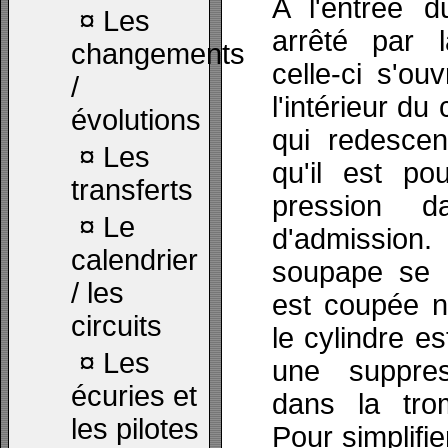
A l'entrée du
¤
Les
arrêté par 
changements
celle-ci s'ouv
/
l'intérieur du
évolutions
qui redesc
¤
Les
qu'il est po
transferts
pression d
¤
Le
d'admission.
calendrier
soupape se r
/ les
est coupée ne
circuits
le cylindre e
¤
Les
une suppre
écuries et
dans la trom
les pilotes
Pour simplifie