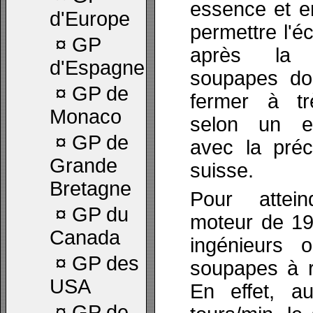
essence et en
d'Europe
permettre l'
¤
GP
après la 
d'Espagne
soupapes doi
¤
GP de
fermer à tr
Monaco
selon un e
¤
GP de
avec la préc
Grande
suisse.
Bretagne
Pour attei
¤
GP du
moteur de 19
Canada
ingénieurs 
¤
GP des
soupapes à r
USA
En effet, 
¤
GP de