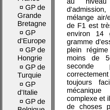
au niveau
¤
GP de
d'admission
Grande
mélange air/
Bretagne
de F1 est tr
¤
GP
environ 14 
d'Europe
gramme d'es
¤
GP de
plein régime
Hongrie
moins de 50
seconde p
¤
GP de
correctemen
Turquie
toujours fa
¤
GP
mécanique 
d'Italie
complexe et il
¤
GP de
de choses p
Belgique