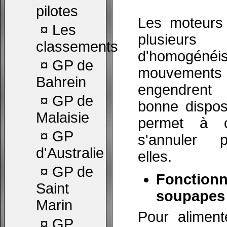
pilotes
Les moteurs
¤
Les
plusieurs
classements
d'homogénéi
¤
GP de
mouvemen
Bahrein
engendrent 
¤
GP de
bonne dispos
Malaisie
permet à c
¤
GP
s'annuler p
d'Australie
elles.
¤
GP de
Foncti
Saint
soupapes
Marin
Pour aliment
¤
GP