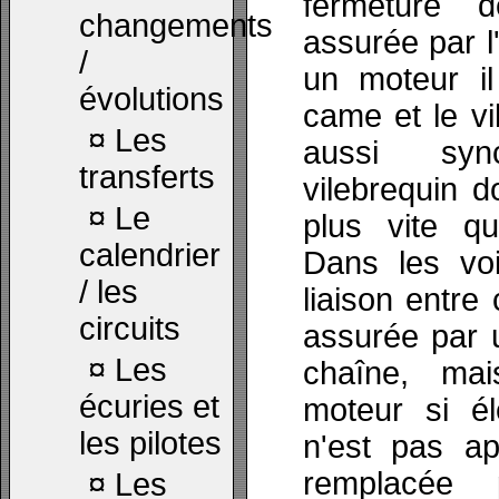
fermeture 
changements
assurée par 
/
un moteur il
évolutions
came et le vi
¤
Les
aussi syn
transferts
vilebrequin d
¤
Le
plus vite q
calendrier
Dans les voi
/ les
liaison entre
circuits
assurée par 
¤
Les
chaîne, ma
écuries et
moteur si él
les pilotes
n'est pas ap
remplacée
¤
Les