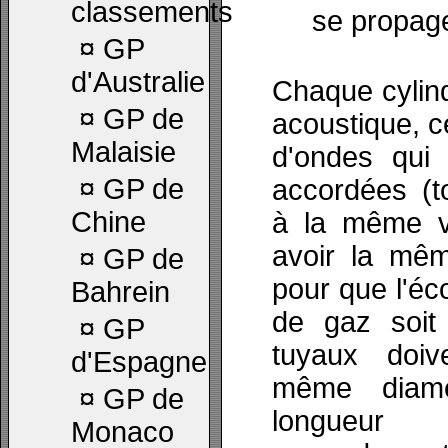
classements
se propage
¤
GP
d'Australie
Chaque cylin
¤
GP de
acoustique, c
Malaisie
d'ondes qui 
¤
GP de
accordées (t
Chine
à la même vi
avoir la mêm
¤
GP de
pour que l'éc
Bahrein
de gaz soit 
¤
GP
tuyaux doiv
d'Espagne
même diam
¤
GP de
longueu
Monaco