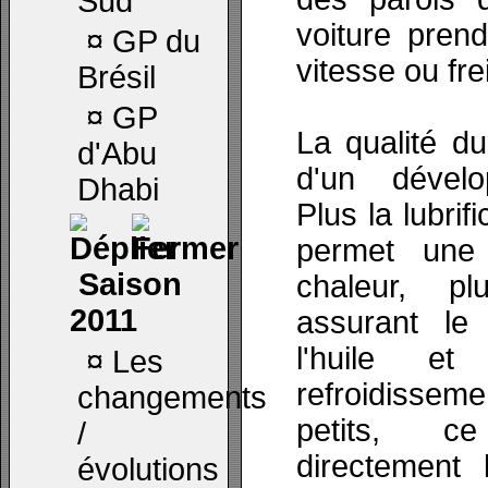
Sud
voiture pren
¤
GP du
vitesse ou fr
Brésil
¤
GP
La qualité du 
d'Abu
d'un dévelo
Dhabi
Plus la lubrif
permet une
Saison
chaleur, pl
2011
assurant le 
l'huile e
¤
Les
refroidisse
changements
petits, c
/
directement 
évolutions