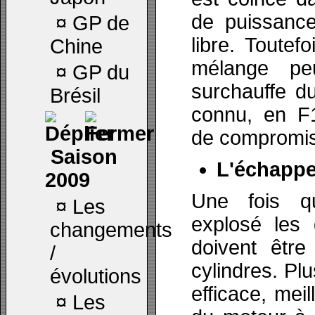
de puissance
¤
GP de
libre. Toutefo
Chine
mélange pe
¤
GP du
surchauffe d
Brésil
connu, en F1
de compromis
Saison
L'échapp
2009
Une fois q
¤
Les
explosé les
changements
doivent être
/
cylindres. Plu
évolutions
efficace, meil
¤
Les