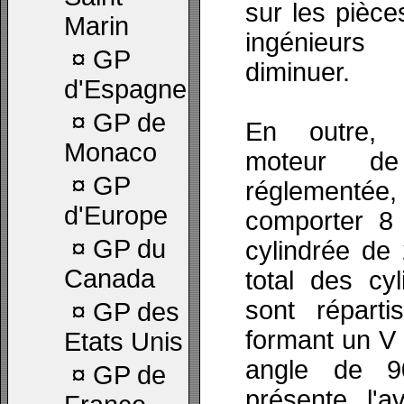
sur les pièc
Marin
ingénieurs
¤
GP
diminuer.
d'Espagne
¤
GP de
En outre, l
Monaco
moteur d
¤
GP
réglementée, 
d'Europe
comporter 8 
¤
GP du
cylindrée de
Canada
total des cyl
sont répart
¤
GP des
formant un V 
Etats Unis
angle de 9
¤
GP de
présente l'a