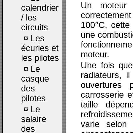
Un moteur 
calendrier
correctemen
/ les
100°C, cette
circuits
une combustio
¤
Les
fonctionne
écuries et
moteur.
les pilotes
Une fois que 
¤
Le
radiateurs, i
casque
ouvertures 
des
carrosserie e
pilotes
taille dépe
¤
Le
refroidissem
salaire
varie selon 
des