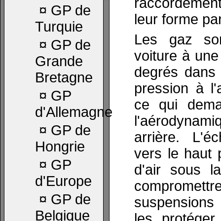
raccordemen
¤
GP de
leur forme pa
Turquie
Les gaz so
¤
GP de
voiture à un
Grande
degrés dans
Bretagne
pression à l'
¤
GP
ce qui dema
d'Allemagne
l'aérodynam
¤
GP de
arrière. L'é
Hongrie
vers le haut 
¤
GP
d'air sous l
d'Europe
compromettr
¤
GP de
suspensions 
Belgique
les protéger