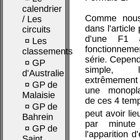
calendrier
Comme nous
/ Les
dans
l'articl
circuits
d'une F1 
¤
Les
fonctionnem
classements
série. Cependa
¤
GP
simple, l'
d'Australie
extrêmement 
¤
GP de
une monopla
Malaisie
de ces 4 tem
¤
GP de
peut avoir lie
Bahrein
par minute
¤
GP de
l'apparition 
Saint