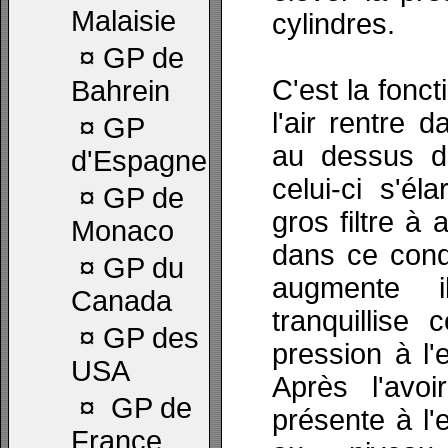
Malaisie
cylindres.
¤
GP de
C'est la fonct
Bahrein
l'air rentre 
¤
GP
au dessus de
d'Espagne
celui-ci s'él
¤
GP de
gros filtre à 
Monaco
dans ce cond
¤
GP du
augmente i
Canada
tranquillise
¤
GP des
pression à l'e
USA
Après l'avoi
¤
GP de
présente à l'
France