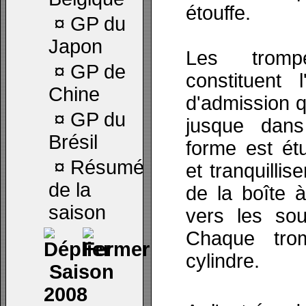
étouffe.
¤
GP du
Japon
Les trompe
¤
GP de
constituent 
Chine
d'admission q
¤
GP du
jusque dans
Brésil
forme est ét
¤
Résumé
et tranquillise
de la
de la boîte à
saison
vers les sou
Chaque tro
cylindre.
Saison
2008