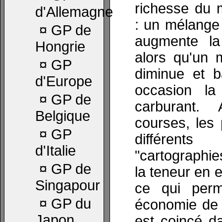
richesse du 
d'Allemagne
: un mélange
¤
GP de
augmente la
Hongrie
alors qu'un 
¤
GP
diminue et 
d'Europe
occasion l
¤
GP de
carburant. 
Belgique
courses, les 
¤
GP
différen
d'Italie
"cartographi
¤
GP de
la teneur en
Singapour
ce qui perme
¤
GP du
économie de 
Japon
est coincé da