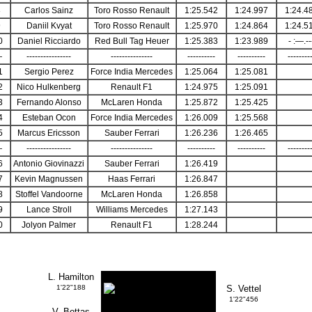
8
Carlos Sainz
Toro Rosso Renault
1:25.542
1:24.997
1:24.4
9
Daniil Kvyat
Toro Rosso Renault
1:25.970
1:24.864
1:24.5
0
Daniel Ricciardo
Red Bull Tag Heuer
1:25.383
1:23.989
- :—.--
—
----------------
---------------
----------
----------
--------
1
Sergio Perez
Force India Mercedes
1:25.064
1:25.081
2
Nico Hulkenberg
Renault F1
1:24.975
1:25.091
3
Fernando Alonso
McLaren Honda
1:25.872
1:25.425
4
Esteban Ocon
Force India Mercedes
1:26.009
1:25.568
5
Marcus Ericsson
Sauber Ferrari
1:26.236
1:26.465
—
----------------
---------------
----------
----------
--------
6
Antonio Giovinazzi
Sauber Ferrari
1:26.419
7
Kevin Magnussen
Haas Ferrari
1:26.847
8
Stoffel Vandoorne
McLaren Honda
1:26.858
9
Lance Stroll
Williams Mercedes
1:27.143
0
Jolyon Palmer
Renault F1
1:28.244
L. Hamilton
1'22"188
S. Vettel
1'22"456
V. Bottas