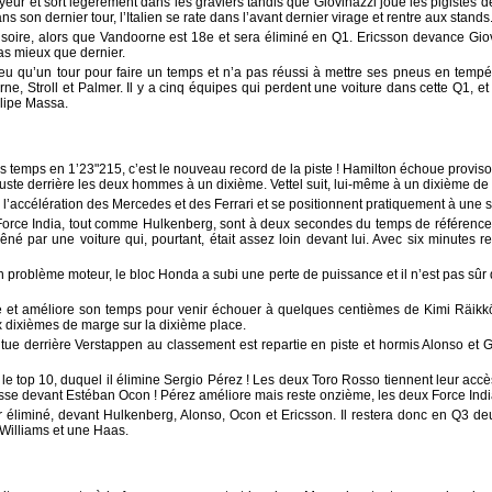
eur et sort légèrement dans les graviers tandis que Giovinazzi joue les pigistes 
 son dernier tour, l’Italien se rate dans l’avant dernier virage et rentre aux stands
isoire, alors que Vandoorne est 18e et sera éliminé en Q1. Ericsson devance Gio
as mieux que dernier.
eu qu’un tour pour faire un temps et n’a pas réussi à mettre ses pneus en tempér
, Stroll et Palmer. Il y a cinq équipes qui perdent une voiture dans cette Q1, et 
elipe Massa.
os temps en 1’23"215, c’est le nouveau record de la piste ! Hamilton échoue provis
uste derrière les deux hommes à un dixième. Vettel suit, lui-même à un dixième de 
 l’accélération des Mercedes et des Ferrari et se positionnent pratiquement à une
Force India, tout comme Hulkenberg, sont à deux secondes du temps de référence
êné par une voiture qui, pourtant, était assez loin devant lui. Avec six minutes r
n problème moteur, le bloc Honda a subi une perte de puissance et il n’est pas sûr
ste et améliore son temps pour venir échouer à quelques centièmes de Kimi Räik
ix dixièmes de marge sur la dixième place.
situe derrière Verstappen au classement est repartie en piste et hormis Alonso et Gi
 le top 10, duquel il élimine Sergio Pérez ! Les deux Toro Rosso tiennent leur acc
se devant Estéban Ocon ! Pérez améliore mais reste onzième, les deux Force Indi
 éliminé, devant Hulkenberg, Alonso, Ocon et Ericsson. Il restera donc en Q3 d
Williams et une Haas.