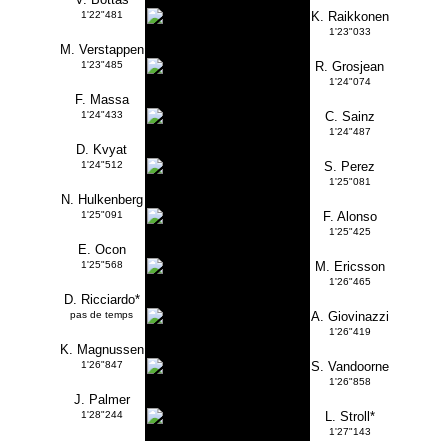
1'22"481
K. Raikkonen
1'23"033
M. Verstappen
1'23"485
R. Grosjean
1'24"074
F. Massa
1'24"433
C. Sainz
1'24"487
D. Kvyat
1'24"512
S. Perez
1'25"081
N. Hulkenberg
1'25"091
F. Alonso
1'25"425
E. Ocon
1'25"568
M. Ericsson
1'26"465
D. Ricciardo*
pas de temps
A. Giovinazzi
1'26"419
K. Magnussen
1'26"847
S. Vandoorne
1'26"858
J. Palmer
1'28"244
L. Stroll*
1'27"143