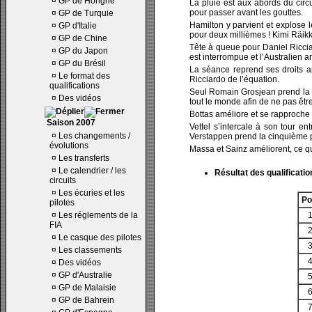
¤
GP de Hongrie
La pluie est aux abords du circ
pour passer avant les gouttes.
¤
GP de Turquie
Hamilton y parvient et explose l
¤
GP d'Italie
pour deux millièmes ! Kimi Räik
¤
GP de Chine
Tête à queue pour Daniel Ricciar
¤
GP du Japon
est interrompue et l’Australien a
¤
GP du Brésil
La séance reprend ses droits ap
¤
Le format des
Ricciardo de l’équation.
qualifications
Seul Romain Grosjean prend la pis
¤
Des vidéos
tout le monde afin de ne pas êtr
Bottas améliore et se rapproche
Saison 2007
Vettel s’intercale à son tour e
¤
Les changements /
Verstappen prend la cinquième 
évolutions
Massa et Sainz améliorent, ce qui
¤
Les transferts
¤
Le calendrier / les
Résultat des qualificatio
circuits
¤
Les écuries et les
Po
pilotes
¤
Les réglements de la
FIA
¤
Le casque des pilotes
¤
Les classements
¤
Des vidéos
¤
GP d'Australie
¤
GP de Malaisie
¤
GP de Bahrein