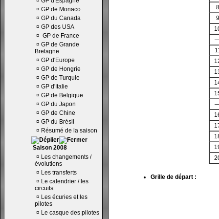
¤
GP d'Espagne
¤
GP de Monaco
¤
GP du Canada
¤
GP des USA
1
¤
GP de France
¤
GP de Grande
1
Bretagne
¤
GP d'Europe
1
¤
GP de Hongrie
1
¤
GP de Turquie
1
¤
GP d'Italie
1
¤
GP de Belgique
¤
GP du Japon
¤
GP de Chine
1
¤
GP du Brésil
1
¤
Résumé de la saison
1
1
Saison 2008
¤
Les changements /
2
évolutions
¤
Les transferts
Grille de départ :
¤
Le calendrier / les
circuits
¤
Les écuries et les
pilotes
¤
Le casque des pilotes