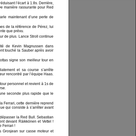
duisant l’écart à 1.8s. Derrière,
De manière rassurante pour Red
arle maintenant d’une perte de
es de la référence de Pérez, lui
ente que prévu.
r de plus. Lance Stroll continue
bilité de Kevin Magnussen dans
ent touché la Sauber après avoir
ottas signe son meilleur tour en
iatement et sa course s’arrête
eur rencontré par l’équipe Haas.
tour personnel et revient à 1s de
rse.
, une seconde plus rapide que le
a Ferrari, cette dernière reprend
que qui consiste à s’arrêter avant
 dépasser la Red Bull. Sebastian
ent devant Räikkönen et Vettel !
 Ferrari !
s Grosjean sur casse moteur et