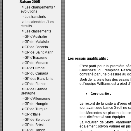
Saison 2005
¤
Les changements /
évolutions
¤
Les transferts
¤
Le calendrier / Les
circuits
¤
Les classements
¤
GP d'Australie
¤
GP de Malaisie
¤
GP de Bahrein
¤
GP de Saint Marin
¤
GP d'Espagne
Les essais qualificatifs :
¤
GP de Monaco
C’est parti pour la première sé
¤
GP d'Europe
Giovinazzi. qui remplace Pascal
¤
GP du Canada
contrarié par une blessure au do
¤
GP des Etats Unis
Sorti de la piste lors des essais
et l’équipe Williams est à pied 
¤
GP de France
¤
GP de Grande
Bretagne
1ere partie :
¤
GP d'Allemagne
Le record de la piste a d’ores e
¤
GP de Hongrie
tour avant que Lance Stroll ne so
¤
GP de Turquie
Les Mercedes se placent directem
¤
GP d'Italie
trois dixièmes à son équipier.
¤
GP de Belgique
La McLaren de Stoffel Vandoorn
¤
GP du Brésil
également Jolyon Palmer en pis
¤
GP du Japon