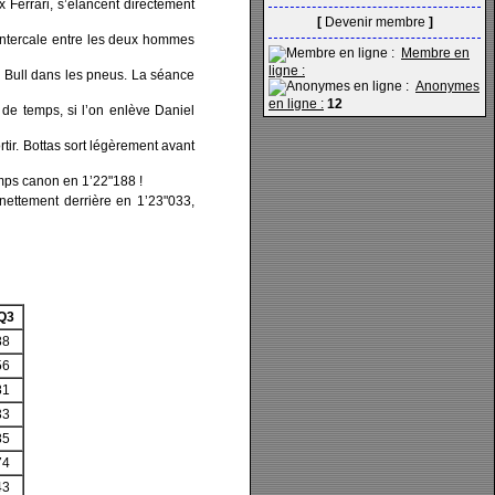
 Ferrari, s’élancent directement
[
Devenir membre
]
s’intercale entre les deux hommes
Membre en
ligne :
ed Bull dans les pneus. La séance
Anonymes
en ligne :
12
 de temps, si l’on enlève Daniel
rtir. Bottas sort légèrement avant
mps canon en 1’22"188 !
 nettement derrière en 1’23"033,
Q3
88
56
81
33
85
74
43