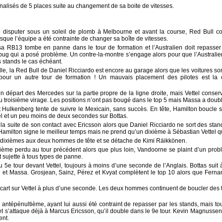
pénalisés de 5 places suite au changement de sa boite de vitesses.
e disputer sous un soleil de plomb à Melbourne et avant la course, Red Bull c
sque l’équipe a été contrainte de changer sa boîte de vitesses.
 sa RB13 tombe en panne dans le tour de formation et l’Australien doit repass
u bug qui a posé problème. Un contre-la-montre s’engage alors pour que l’Australie
s stands le cas échéant.
ille, la Red Bull de Daniel Ricciardo est encore au garage alors que les voitures son
pour un autre tour de formation ! Un mauvais placement des pilotes est la
s bon départ des Mercedes sur la partie propre de la ligne droite, mais Vettel conse
u troisième virage. Les positions n’ont pas bougé dans le top 5 mais Massa a doub
t Hulkenberg tente de suivre le Mexicain, sans succès. En tête, Hamilton boucle
el et un peu moins de deux secondes sur Bottas.
 suite de son contact avec Ericsson alors que Daniel Ricciardo ne sort des stand
Hamilton signe le meilleur temps mais ne prend qu’un dixième à Sébastian Vettel qu
dixièmes aux deux hommes de tête et se détache de Kimi Räikkönen.
xième perdu au tour précédent alors que plus loin, Vandoorne se plaint d’un prob
sujette à tous types de panne.
u 5e tour devant Vettel, toujours à moins d’une seconde de l’Anglais. Bottas suit 
t Massa. Grosjean, Sainz, Pérez et Kvyat complètent le top 10 alors que Fernan
cart sur Vettel à plus d’une seconde. Les deux hommes continuent de boucler des t
 antépénultième, ayant lui aussi été contraint de repasser par les stands, mais to
t s’attaque déjà à Marcus Ericsson, qu’il double dans le 9e tour. Kevin Magnussen 
ent.