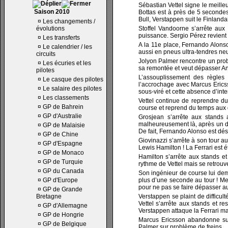
Sébastian Vettel signe le meille
Saison 2010
Bottas est à près de 5 second
Bull, Verstappen suit le Finlanda
¤
Les changements /
évolutions
Stoffel Vandoorne s’arrête au
puissance. Sergio Pérez revient 
¤
Les transferts
A la 11e place, Fernando Alonso
¤
Le calendrier / les
aussi en pneus ultra-tendres neu
circuits
Jolyon Palmer rencontre un prob
¤
Les écuries et les
sa remontée et veut dépasser Ant
pilotes
L’assouplissement des règles 
¤
Le casque des pilotes
l’accrochage avec Marcus Ericss
¤
Le salaire des pilotes
sous-viré et cette absence d’int
¤
Les classements
Vettel continue de reprendre du
¤
GP de Bahrein
course et reprend du temps aux
¤
GP d'Australie
Grosjean s’arrête aux stands 
malheureusement là, après un dé
¤
GP de Malaisie
De fait, Fernando Alonso est dé
¤
GP de Chine
Giovinazzi s’arrête à son tour a
¤
GP d'Espagne
Lewis Hamilton ! La Ferrari est 
¤
GP de Monaco
Hamilton s’arrête aux stands et
¤
GP de Turquie
rythme de Vettel mais se retrouv
¤
GP du Canada
Son ingénieur de course lui dema
¤
GP d'Europe
plus d’une seconde au tour ! Merc
pour ne pas se faire dépasser a
¤
GP de Grande
Bretagne
Verstappen se plaint de difficu
Vettel s’arrête aux stands et r
¤
GP d'Allemagne
Verstappen attaque la Ferrari mais
¤
GP de Hongrie
Marcus Ericsson abandonne sur
¤
GP de Belgique
Palmer sur problème de freins.