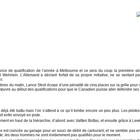
ance de qualification de l’année à Melbourne et ce sera du coup la première sé
 Wehrlein. L’Allemand a déclaré forfait de sa propre initiative, ne se sentant 
s.
 libres du matin, Lance Stroll écope d’une pénalité de cinq places sur la grille pou
d’œuvre au début des qualifications pour que le Canadien puisse aller défendre ses
t déjà été battu mais l’on s’attend à ce qu’il tombe encore un peu plus. Les pilotes
it enfin envoyé en piste.
ent en haut de la hiérarchie, d’abord avec Valtteri Bottas, et ensuite grâce à Lew
e est coincée au garage pour un souci de débit de carburant, et ne semble pas e
te, les deux hommes ne sont évidemment pas qualifiés pour le moment.