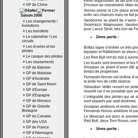
Kevin Magnussen se fait une fray
¤
GP de Chine
Ericsson au classement. Mais dans
Alonso prend la 12e place prov
enfin ses chances mais ne fait p
Saison 2006
Vandoorne se plaint de n’avoir 
¤
Les changements /
Giovinazzi, Magnussen, Vandoorne
évolutions
pour Lance Stroll, très loin de F
¤
Les transferts
¤
Le calendrier / Les
2ème partie :
circuits
¤
Les écuries et les
Bottas signe d’entrée un très gr
pilotes
équipier et Räikkönen se place j
¤
Le casque des pilotes
Les Red Bull ont du mal à suivre
¤
Les classements
Les écarts sont énormes et les 
Grosjean se plaint d’avoir été g
¤
GP de Bahrein
temps de progresser.
¤
GP de Malaisie
Fernando Alonso est victime d’u
¤
GP d'Australie
la piste lors de cette séance.
¤
GP de Saint Marin
Sébastian Vettel ressort en pi
¤
GP d'Europe
ressorti car il ne possède que s
¤
GP d'Espagne
L’intégralité des pilotes qui se 
¤
GP de Monaco
sont séparés par sept dixièmes.
¤
GP de Grande
Grosjean améliore et rentre dan
Bretagne
Fernando Alonso améliore et pas
¤
GP du Canada
Le Mexicain est donc le premier
Red Bull, deux Toro Rosso, une 
¤
GP des USA
¤
GP de France
3ème partie :
¤
GP d'Allemagne