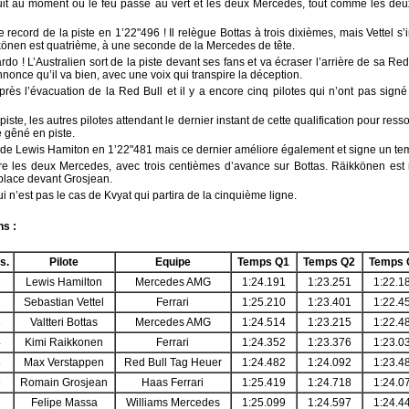
uit au moment où le feu passe au vert et les deux Mercedes, tout comme les deux
e record de la piste en 1’22"496 ! Il relègue Bottas à trois dixièmes, mais Vettel 
könen est quatrième, à une seconde de la Mercedes de tête.
do ! L’Australien sort de la piste devant ses fans et va écraser l’arrière de sa R
nnonce qu’il va bien, avec une voix qui transpire la déception.
rès l’évacuation de la Red Bull et il y a encore cinq pilotes qui n’ont pas signé
te, les autres pilotes attendant le dernier instant de cette qualification pour resso
e gêné en piste.
 de Lewis Hamiton en 1’22"481 mais ce dernier améliore également et signe un te
ntre les deux Mercedes, avec trois centièmes d’avance sur Bottas. Räikkönen est
place devant Grosjean.
 n’est pas le cas de Kvyat qui partira de la cinquième ligne.
ns :
s.
Pilote
Equipe
Temps Q1
Temps Q2
Temps 
1
Lewis Hamilton
Mercedes AMG
1:24.191
1:23.251
1:22.1
2
Sebastian Vettel
Ferrari
1:25.210
1:23.401
1:22.4
3
Valtteri Bottas
Mercedes AMG
1:24.514
1:23.215
1:22.4
4
Kimi Raikkonen
Ferrari
1:24.352
1:23.376
1:23.0
5
Max Verstappen
Red Bull Tag Heuer
1:24.482
1:24.092
1:23.4
6
Romain Grosjean
Haas Ferrari
1:25.419
1:24.718
1:24.0
7
Felipe Massa
Williams Mercedes
1:25.099
1:24.597
1:24.4