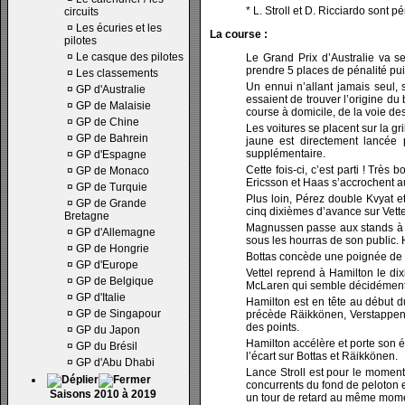
* L. Stroll et D. Ricciardo sont 
circuits
¤
Les écuries et les
La course :
pilotes
¤
Le casque des pilotes
Le Grand Prix d’Australie va s
prendre 5 places de pénalité pui
¤
Les classements
Un ennui n’allant jamais seul,
¤
GP d'Australie
essaient de trouver l’origine d
¤
GP de Malaisie
course à domicile, de la voie de
¤
GP de Chine
Les voitures se placent sur la gr
¤
GP de Bahrein
jaune est directement lancée 
supplémentaire.
¤
GP d'Espagne
Cette fois-ci, c’est parti ! Trè
¤
GP de Monaco
Ericsson et Haas s’accrochent a
¤
GP de Turquie
Plus loin, Pérez double Kvyat e
¤
GP de Grande
cinq dixièmes d’avance sur Vett
Bretagne
Magnussen passe aux stands à la
¤
GP d'Allemagne
sous les hourras de son public. 
¤
GP de Hongrie
Bottas concède une poignée de 
¤
GP d'Europe
Vettel reprend à Hamilton le di
¤
GP de Belgique
McLaren qui semble décidément 
¤
GP d'Italie
Hamilton est en tête au début d
¤
GP de Singapour
précède Räikkönen, Verstappen e
des points.
¤
GP du Japon
Hamilton accélère et porte son é
¤
GP du Brésil
l’écart sur Bottas et Räikkönen.
¤
GP d'Abu Dhabi
Lance Stroll est pour le moment
concurrents du fond de peloton e
Saisons 2010 à 2019
un tour de retard au même mom