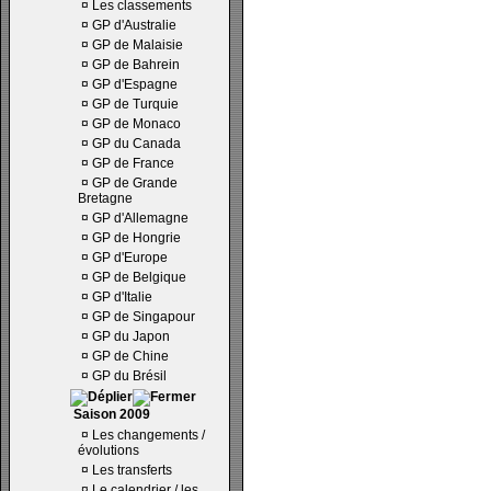
¤
Les classements
¤
GP d'Australie
¤
GP de Malaisie
¤
GP de Bahrein
¤
GP d'Espagne
¤
GP de Turquie
¤
GP de Monaco
¤
GP du Canada
¤
GP de France
¤
GP de Grande
Bretagne
¤
GP d'Allemagne
¤
GP de Hongrie
¤
GP d'Europe
¤
GP de Belgique
¤
GP d'Italie
¤
GP de Singapour
¤
GP du Japon
¤
GP de Chine
¤
GP du Brésil
Saison 2009
¤
Les changements /
évolutions
¤
Les transferts
¤
Le calendrier / les