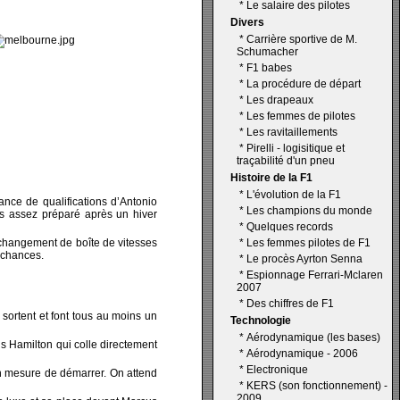
*
Le salaire des pilotes
Divers
*
Carrière sportive de M.
Schumacher
*
F1 babes
*
La procédure de départ
*
Les drapeaux
*
Les femmes de pilotes
*
Les ravitaillements
*
Pirelli - logisitique et
traçabilité d'un pneu
Histoire de la F1
*
L'évolution de la F1
ance de qualifications d’Antonio
*
Les champions du monde
pas assez préparé après un hiver
*
Quelques records
r changement de boîte de vitesses
*
Les femmes pilotes de F1
 chances.
*
Le procès Ayrton Senna
*
Espionnage Ferrari-Mclaren
2007
*
Des chiffres de F1
 sortent et font tous au moins un
Technologie
*
Aérodynamique (les bases)
is Hamilton qui colle directement
*
Aérodynamique - 2006
*
Electronique
n mesure de démarrer. On attend
*
KERS (son fonctionnement) -
2009