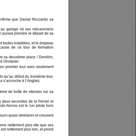
onfirme que Daniel Ricciardo va
er au garage où ses mécaniciens
n puisse prendre le départ de sa
t toutes installées, et le drapeau
 cause de ce tour de formation
rve sa deuxième place ! Derrière,
lé Grosjean.
 son premier tour avec seulement
s qu’au début du troisième tour,
i s’accroche à l’Anglais.
lème de boîte de vitesses sur sa
à deux secondes de la Ferrari et
do Alonso est le 1er pilote hors
ours quasi similaires et creusent
urne nettement plus vite que ses
est nettement plus loin, et prend