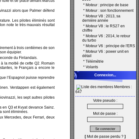
de luxe et se place devant Marcus
.
*
Moteur : principe de base
vinazzi alors que Palmer défend
*
Moteur : son fonctionnement
*
Moteur V8 : 2013, sa
ature. Les pilotes éliminés sont
dernière année
lon note le très mauvais résultat
*
Moteur V8 : le RS27 en
chiffre
*
Moteur V6 : 2014, le retour
du turbo
*
Moteur V6 : principe de l'ERS
oirement à trois centièmes de son
*
Moteur V6 : power unit en
son équipier.
détail
 seconde du Finlandais.
*
Télémétrie
 à la moitié de cette Q2. Romain
*
Volants
estantes, le Français a encore le
Connexion...
 que l’Espagnol puisse reprendre
Membres :
könen. Verstappen est également
647
ovinazzi, les sept autres pilotes
Votre pseudo :
ès en Q3 et Kvyat devance Sainz.
a sont éliminées.
Mot de passe :
eux Mercedes, deux Ferrari, deux
[
Mot de passe perdu ?
]