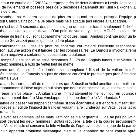
ur tour en course en 1’28"234 et reprend près de deux dixièmes à Lewis Hamilton, ré
es de l’Allemand et possède près de 5 secondes également sur Kimi Räikkönen. 
is de près.
x stands et sa McLaren semble de plus en plus mal en point puisque l’équipe p
sur Carlos Sainz pour la 8e place mais ne s’attaque pas encore à l’Espagnol.
 n’est qu’à 5 secondes des points et signe un meilleur tour à seulement 4 dixièm
fs, qui est deux places devant. D’un point de vue du rythme, la MCL32 est moins l
lème de freins, qui sont apparemment bloqués, mais l’Anglais continue pour un tou
onio Giovinazzi pour le gain de la 14e place.
concernant les luttes en piste se confirme car malgré l’évidente responsa
on, aucune action n’est lancée par les commissaires. Le Danois a involontairem
ention négative a certainement pesé dans la balance.
 temps à Hamilton et se situe désormais à 1.7s de l’Anglais tandis que Valtteri B
 deux hommes, à 6.3s de Vettel tout de même.
avec une épaisse fumée derrière sa monoplace ! Il sort de la voiture imméd
but solide. Le Français n’a pas de chance car c’est le premier gros problème mot
sormais 10e.
ux stands pour un arrêt de routine alors que Sebastian Vettel améliore son meilleur 
étonnamment à l’aise aujourd’hui alors que nous n’en sommes qu’au tiers de la cou
 repart en 5e place ! L’Anglais signe immédiatement le meilleur tour en course
e rapidement derrière Max Verstappen et bloque derrière le Néerlandais !
nde de passer Verstappen car même si son écart virtuel est encore suffisant sur l
edes a négligé l’impact du trafic en voulant faire l’undercut sur Vettel, cette tacti
ux stands.
ltés avec ses gommes usées mais Hamilton se plaint quant à lui de ne pas pouvoir
essort devant les deux hommes ! Bottas récupère la tête de la course provisoirem
 Vettel résiste et conserve la tête virtuelle de l’épreuve, très bien joué de la part de
 un apparent problème mécanique, c’est le 3e abandon de cette course aprè