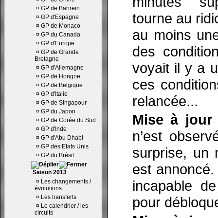
minutes sup
¤
GP de Bahrein
tourne au ridi
¤
GP d'Espagne
¤
GP de Monaco
au moins une
¤
GP du Canada
¤
GP d'Europe
des condition
¤
GP de Grande
Bretagne
voyait il y 
¤
GP d'Allemagne
¤
GP de Hongrie
ces condition
¤
GP de Belgique
¤
GP d'Italie
relancée...
¤
GP de Singapour
¤
GP du Japon
Mise à jour
¤
GP de Corée du Sud
¤
GP d'Inde
n’est observ
¤
GP d'Abu Dhabi
¤
GP des Etats Unis
surprise, un
¤
GP du Brésil
est annoncé.
Saison 2013
incapable de
¤
Les changements /
évolutions
¤
Les transferts
pour débloquer
¤
Le calendrier / les
circuits