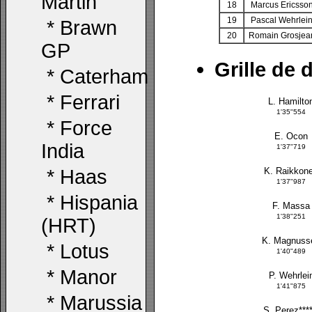
Martin
18
Marcus Ericsso
19
Pascal Wehrlei
*
Brawn
20
Romain Grosjea
GP
Grille de 
*
Caterham
*
Ferrari
L. Hamilto
1'35"554
*
Force
E. Ocon
India
1'37"719
*
Haas
K. Raikkon
1'37"987
*
Hispania
F. Massa
1'38"251
(HRT)
K. Magnuss
*
Lotus
1'40"489
*
Manor
P. Wehrlei
1'41"875
*
Marussia
S. Perez****