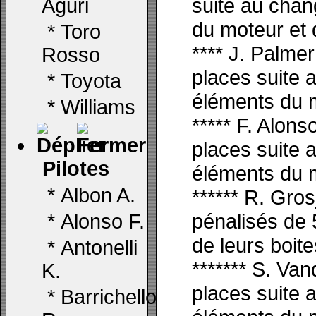
suite au chan
Aguri
du moteur et d
*
Toro
**** J. Palme
Rosso
places
suite 
*
Toyota
éléments du 
*
Williams
***** F. Alons
places
suite 
Pilotes
éléments du 
*
Albon A.
****** R. Gro
pénalisés de 
*
Alonso F.
de leurs boite
*
Antonelli
******* S. Va
K.
places
suite 
*
Barrichello