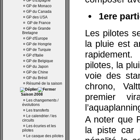
¤
GP d'Espagne
¤
GP de Monaco
¤
GP du Canada
1ere parti
¤
GP des USA
¤
GP de France
¤
GP de Grande
Les pilotes s
Bretagne
¤
GP d'Europe
la pluie est
¤
GP de Hongrie
¤
GP de Turquie
rapidement.
¤
GP d'Italie
¤
GP de Belgique
pilotes, la pl
¤
GP du Japon
¤
GP de Chine
voie des sta
¤
GP du Brésil
chrono, Valt
¤
Résumé de la saison
premier vi
Saison 2008
¤
Les changements /
l’aquaplanning
évolutions
¤
Les transferts
¤
Le calendrier / les
A noter que 
circuits
¤
Les écuries et les
la piste car
pilotes
¤
Le casque des pilotes