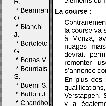
éléments du 
R.
*
Bearman
La course :
O.
Contrairement
*
Bianchi
la course va 
J.
à Monza, ave
*
Bortoleto
nuages mais
G.
devrait perm
*
Bottas V.
remonter jus
*
Bourdais
s’annonce com
S.
En plus des s
*
Buemi S.
qualifications
*
Button J.
Verstappen, S
*
Chandhok
y a égalem