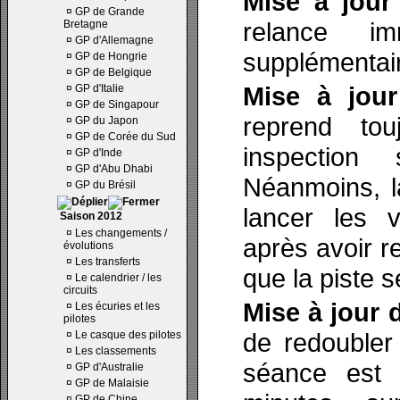
Mise à jour
¤
GP de Grande
relance i
Bretagne
¤
GP d'Allemagne
supplémentai
¤
GP de Hongrie
¤
GP de Belgique
Mise à jou
¤
GP d'Italie
¤
GP de Singapour
reprend to
¤
GP du Japon
¤
GP de Corée du Sud
inspection
¤
GP d'Inde
¤
GP d'Abu Dhabi
Néanmoins, l
¤
GP du Brésil
lancer les v
Saison 2012
¤
Les changements /
après avoir r
évolutions
¤
Les transferts
que la piste s
¤
Le calendrier / les
circuits
Mise à jour 
¤
Les écuries et les
pilotes
de redoubler
¤
Le casque des pilotes
¤
Les classements
séance est 
¤
GP d'Australie
¤
GP de Malaisie
¤
GP de Chine