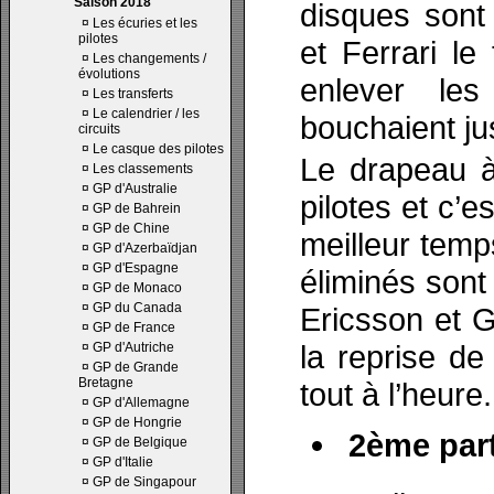
Saison 2018
disques sont 
¤
Les écuries et les
pilotes
et Ferrari le
¤
Les changements /
évolutions
enlever le
¤
Les transferts
¤
Le calendrier / les
bouchaient ju
circuits
¤
Le casque des pilotes
Le drapeau à
¤
Les classements
¤
GP d'Australie
pilotes et c’e
¤
GP de Bahrein
¤
GP de Chine
meilleur temp
¤
GP d'Azerbaïdjan
¤
GP d'Espagne
éliminés son
¤
GP de Monaco
¤
GP du Canada
Ericsson et G
¤
GP de France
la reprise d
¤
GP d'Autriche
¤
GP de Grande
Bretagne
tout à l’heure.
¤
GP d'Allemagne
¤
GP de Hongrie
2ème part
¤
GP de Belgique
¤
GP d'Italie
¤
GP de Singapour