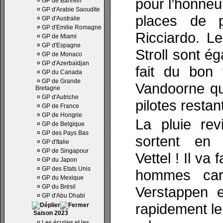
pour l’honneu
¤
GP de Bahrein
¤
GP d'Arabie Saoudite
places de p
¤
GP d'Australie
¤
GP d'Emilie Romagne
Ricciardo. L
¤
GP de Miami
¤
GP d'Espagne
Stroll sont é
¤
GP de Monaco
¤
GP d'Azerbaïdjan
fait du bon 
¤
GP du Canada
¤
GP de Grande
Vandoorne qu
Bretagne
¤
GP d'Autriche
pilotes restan
¤
GP de France
¤
GP de Hongrie
La pluie rev
¤
GP de Belgique
¤
GP des Pays Bas
sortent en 
¤
GP d'Italie
¤
GP de Singapour
Vettel ! Il va 
¤
GP du Japon
¤
GP des Etats Unis
hommes car
¤
GP du Mexique
¤
GP du Brésil
Verstappen e
¤
GP d'Abu Dhabi
rapidement le 
Saison 2023
¤
Les écuries et les