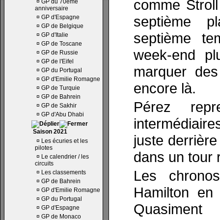
comme Stroll
¤
GP du 70ème
anniversaire
septième p
¤
GP d'Espagne
¤
GP de Belgique
septième tem
¤
GP d'Italie
¤
GP de Toscane
week-end plu
¤
GP de Russie
¤
GP de l'Eifel
marquer des 
¤
GP du Portugal
¤
GP d'Emilie Romagne
encore là.
¤
GP de Turquie
¤
GP de Bahrein
Pérez rep
¤
GP de Sakhir
¤
GP d'Abu Dhabi
intermédiair
Saison 2021
juste derrièr
¤
Les écuries et les
pilotes
dans un tour 
¤
Le calendrier / les
circuits
Les chronos
¤
Les classements
¤
GP de Bahrein
Hamilton en 
¤
GP d'Emilie Romagne
¤
GP du Portugal
Quasiment 
¤
GP d'Espagne
¤
GP de Monaco