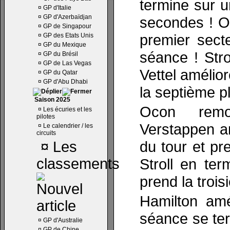
termine sur 
¤
GP d'Italie
¤
GP d'Azerbaïdjan
secondes ! O
¤
GP de Singapour
premier sect
¤
GP des Etats Unis
¤
GP du Mexique
séance ! Stro
¤
GP du Brésil
¤
GP de Las Vegas
Vettel amélio
¤
GP du Qatar
¤
GP d'Abu Dhabi
la septième p
Saison 2025
Ocon remo
¤
Les écuries et les
pilotes
Verstappen a
¤
Le calendrier / les
circuits
du tour et pre
¤
Les
classements
Stroll en te
prend la trois
Hamilton amé
séance se te
¤
GP d'Australie
¤
GP de Chine