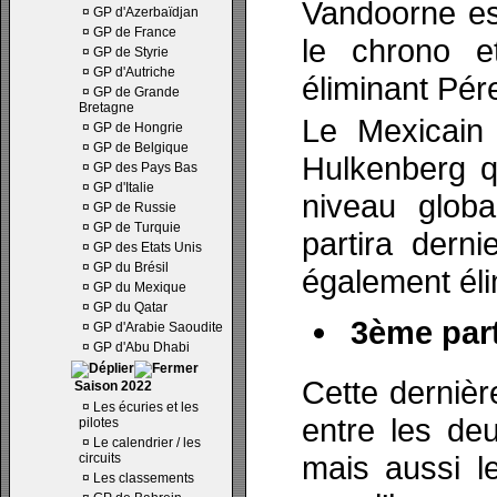
Vandoorne es
¤
GP d'Azerbaïdjan
¤
GP de France
le chrono e
¤
GP de Styrie
¤
GP d'Autriche
éliminant Pér
¤
GP de Grande
Bretagne
Le Mexicain 
¤
GP de Hongrie
¤
GP de Belgique
Hulkenberg q
¤
GP des Pays Bas
¤
GP d'Italie
niveau globa
¤
GP de Russie
¤
GP de Turquie
partira dern
¤
GP des Etats Unis
¤
GP du Brésil
également éli
¤
GP du Mexique
¤
GP du Qatar
3ème part
¤
GP d'Arabie Saoudite
¤
GP d'Abu Dhabi
Cette dernièr
Saison 2022
¤
Les écuries et les
entre les de
pilotes
¤
Le calendrier / les
mais aussi l
circuits
¤
Les classements