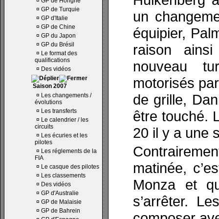
¤
GP de Hongrie
¤
GP de Turquie
un changeme
¤
GP d'Italie
¤
GP de Chine
équipier, Pal
¤
GP du Japon
¤
GP du Brésil
raison ainsi
¤
Le format des
qualifications
nouveau tu
¤
Des vidéos
motorisés par
Saison 2007
de grille, Dan
¤
Les changements /
évolutions
¤
Les transferts
être touché. 
¤
Le calendrier / les
circuits
20 il y a une
¤
Les écuries et les
pilotes
Contraireme
¤
Les réglements de la
FIA
matinée, c’es
¤
Le casque des pilotes
¤
Les classements
Monza et qu
¤
Des vidéos
¤
GP d'Australie
s’arrêter. Le
¤
GP de Malaisie
¤
GP de Bahrein
composer ave