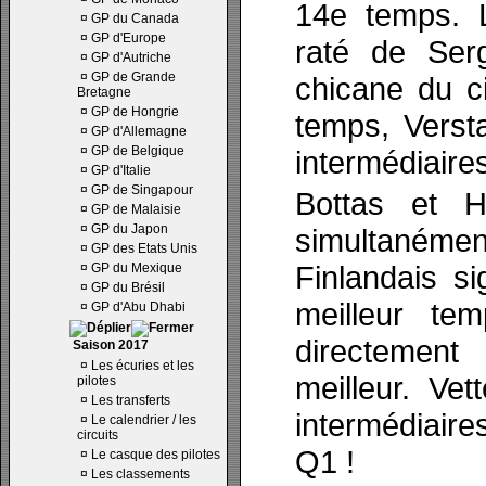
14e temps. L
¤
GP du Canada
¤
GP d'Europe
raté de Ser
¤
GP d'Autriche
¤
GP de Grande
chicane du ci
Bretagne
¤
GP de Hongrie
temps, Verst
¤
GP d'Allemagne
¤
GP de Belgique
intermédiaires
¤
GP d'Italie
¤
GP de Singapour
Bottas et H
¤
GP de Malaisie
¤
GP du Japon
simultanéme
¤
GP des Etats Unis
Finlandais s
¤
GP du Mexique
¤
GP du Brésil
meilleur te
¤
GP d'Abu Dhabi
directement
Saison 2017
¤
Les écuries et les
meilleur. Ve
pilotes
¤
Les transferts
intermédiaire
¤
Le calendrier / les
circuits
Q1 !
¤
Le casque des pilotes
¤
Les classements