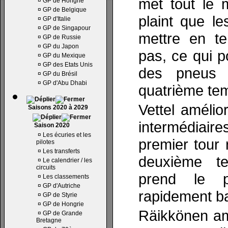
met tout le 
¤
GP de Hongrie
¤
GP de Belgique
plaint que l
¤
GP d'Italie
¤
GP de Singapour
mettre en te
¤
GP de Russie
¤
GP du Japon
pas, ce qui po
¤
GP du Mexique
¤
GP des Etats Unis
des pneus p
¤
GP du Brésil
¤
GP d'Abu Dhabi
quatrième temp
Vettel améli
Saisons 2020 à 2029
intermédiaire
Saison 2020
¤
Les écuries et les
premier tour 
pilotes
¤
Les transferts
deuxième te
¤
Le calendrier / les
circuits
prend le p
¤
Les classements
¤
GP d'Autriche
rapidement ba
¤
GP de Styrie
¤
GP de Hongrie
Räikkönen am
¤
GP de Grande
Bretagne