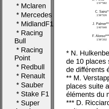
1'37"582
*
Mclaren
C. Sainz*
*
Mercedes
1'38"526
*
MidlandF1
J. Palmer**
1'40"646
*
Racing
F. Alonso***
Bull
1'38"202
*
Racing
* N. Hulkenbe
Point
de 10 places
*
Redbull
de
différents
*
Renault
** M. Verstap
*
Sauber
places
suite 
*
Stake F1
éléments du 
*** D. Riccia
*
Super