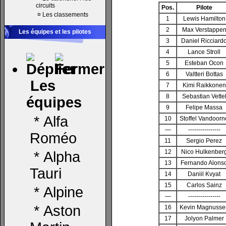
circuits
Pos.
Pilote
¤
Les classements
1
Lewis Hamilton
2
Max Verstappe
Les équipes et les pilotes
3
Daniel Ricciard
4
Lance Stroll
5
Esteban Ocon
6
Valtteri Bottas
Les
7
Kimi Raikkonen
8
Sebastian Vette
équipes
9
Felipe Massa
*
Alfa
10
Stoffel Vandoorn
—
----------------
Roméo
11
Sergio Perez
12
Nico Hulkenber
*
Alpha
13
Fernando Alons
Tauri
14
Daniil Kvyat
15
Carlos Sainz
*
Alpine
—
----------------
*
Aston
16
Kevin Magnusse
17
Jolyon Palmer