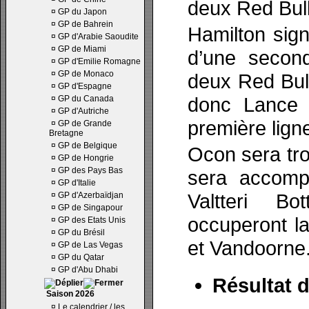
deux Red Bull
¤
GP du Japon
¤
GP de Bahrein
Hamilton sig
¤
GP d'Arabie Saoudite
¤
GP de Miami
d’une second
¤
GP d'Emilie Romagne
¤
GP de Monaco
deux Red Bull
¤
GP d'Espagne
donc Lance S
¤
GP du Canada
¤
GP d'Autriche
première ligne
¤
GP de Grande
Bretagne
¤
GP de Belgique
Ocon sera troi
¤
GP de Hongrie
¤
GP des Pays Bas
sera accomp
¤
GP d'Italie
Valtteri Bo
¤
GP d'Azerbaïdjan
¤
GP de Singapour
occuperont l
¤
GP des Etats Unis
¤
GP du Brésil
et Vandoorne
¤
GP de Las Vegas
¤
GP du Qatar
¤
GP d'Abu Dhabi
Résultat d
Saison 2026
¤
Le calendrier / les