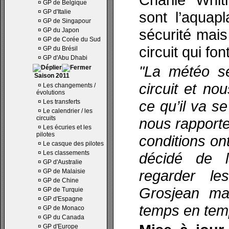
¤
GP de Belgique
¤
GP d'Italie
sont l’aquap
¤
GP de Singapour
sécurité mais
¤
GP du Japon
¤
GP de Corée du Sud
circuit qui fo
¤
GP du Brésil
¤
GP d'Abu Dhabi
"La météo se
Saison 2011
circuit et n
¤
Les changements /
évolutions
ce qu’il va s
¤
Les transferts
¤
Le calendrier / les
circuits
nous rapporte
¤
Les écuries et les
pilotes
conditions o
¤
Le casque des pilotes
¤
Les classements
décidé de 
¤
GP d'Australie
regarder le
¤
GP de Malaisie
¤
GP de Chine
Grosjean mai
¤
GP de Turquie
¤
GP d'Espagne
temps en tem
¤
GP de Monaco
¤
GP du Canada
¤
GP d'Europe