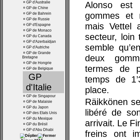
Alonso est
¤
GP d'Australie
¤
GP de Chine
gommes et n
¤
GP de Bahrein
¤
GP de Russie
mais Vettel 
¤
GP d'Espagne
¤
GP de Monaco
secteur, loin
¤
GP du Canada
¤
GP d'Azerbaïdjan
semble qu’en
¤
GP d'Autriche
¤
GP de Grande
deux gomme
Bretagne
¤
GP de Hongrie
termes de p
¤
GP de Belgique
GP
temps de 1’3
d'Italie
place.
¤
GP de Singapour
Räikkönen se p
¤
GP de Malaisie
¤
GP du Japon
libéré de s
¤
GP des Etats Unis
¤
GP du Mexique
arrivait. Le Fi
¤
GP du Brésil
¤
GP d'Abu Dhabi
freins ont i