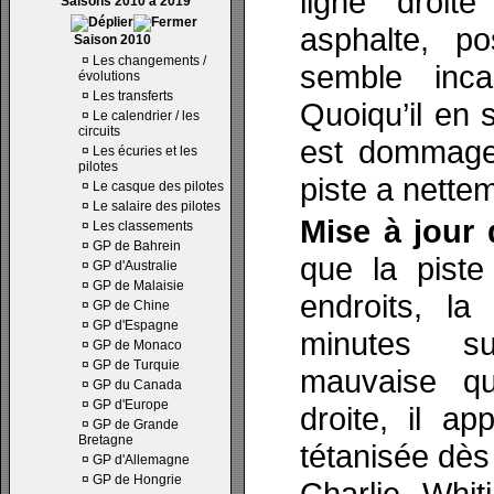
ligne droit
Saisons 2010 à 2019
asphalte, p
Saison 2010
¤
Les changements /
semble inca
évolutions
¤
Les transferts
Quoiqu’il en 
¤
Le calendrier / les
circuits
est dommagea
¤
Les écuries et les
pilotes
piste a nette
¤
Le casque des pilotes
¤
Le salaire des pilotes
Mise à jour 
¤
Les classements
¤
GP de Bahrein
que la piste
¤
GP d'Australie
¤
GP de Malaisie
endroits, la
¤
GP de Chine
¤
GP d'Espagne
minutes su
¤
GP de Monaco
¤
GP de Turquie
mauvaise qua
¤
GP du Canada
¤
GP d'Europe
droite, il a
¤
GP de Grande
Bretagne
tétanisée dès 
¤
GP d'Allemagne
¤
GP de Hongrie
Charlie Whit