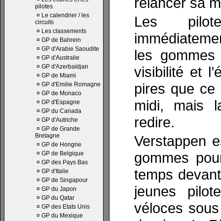
relancer sa m
pilotes
¤
Le calendrier / les
Les pilot
circuits
¤
Les classements
immédiatemen
¤
GP de Bahrein
¤
GP d'Arabie Saoudite
les gommes p
¤
GP d'Australie
¤
GP d'Azerbaïdjan
visibilité et 
¤
GP de Miami
pires que ce 
¤
GP d'Emilie Romagne
¤
GP de Monaco
midi, mais l
¤
GP d'Espagne
¤
GP du Canada
redire.
¤
GP d'Autriche
¤
GP de Grande
Bretagne
Verstappen e
¤
GP de Hongrie
gommes pour 
¤
GP de Belgique
¤
GP des Pays Bas
temps devant
¤
GP d'Italie
¤
GP de Singapour
jeunes pilo
¤
GP du Japon
¤
GP du Qatar
véloces sous 
¤
GP des Etats Unis
¤
GP du Mexique