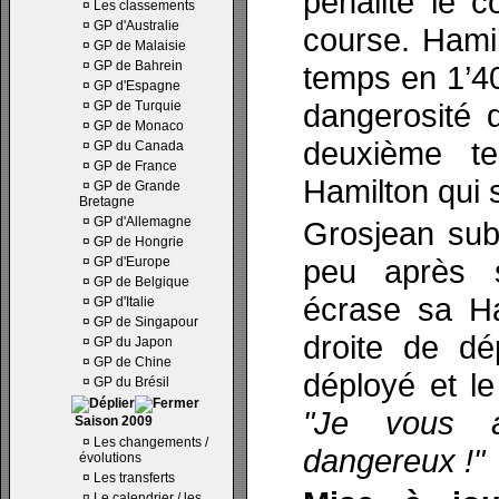
pénalité le c
¤
Les classements
¤
GP d'Australie
course. Hamil
¤
GP de Malaisie
¤
GP de Bahrein
temps en 1’40
¤
GP d'Espagne
dangerosité d
¤
GP de Turquie
¤
GP de Monaco
deuxième t
¤
GP du Canada
¤
GP de France
Hamilton qui s
¤
GP de Grande
Bretagne
¤
GP d'Allemagne
Grosjean subi
¤
GP de Hongrie
peu après s’
¤
GP d'Europe
¤
GP de Belgique
écrase sa Ha
¤
GP d'Italie
¤
GP de Singapour
droite de dé
¤
GP du Japon
¤
GP de Chine
déployé et le
¤
GP du Brésil
"Je vous a
Saison 2009
¤
Les changements /
dangereux !"
évolutions
¤
Les transferts
¤
Le calendrier / les