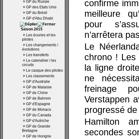
confirme immé
¤
GP du Russie
¤
GP des Etats Unis
meilleure q
¤
GP du Brésil
¤
GP d'Abu Dhabi
pour s’ass
Saison 2015
n’arrêtera pa
¤
Les écuries et les
pilotes
Le Néerlanda
¤
Les changements /
évolutions
chrono ! Les 
¤
Les transferts
¤
Le calendrier / les
la ligne droi
circuits
¤
Le casque des pilotes
ne nécessit
¤
Les classements
¤
GP d'Australie
freinage po
¤
GP de Malaisie
¤
GP de Chine
Verstappen av
¤
GP de Bahrein
¤
GP d'Espagne
progressé de
¤
GP de Monaco
¤
GP du Canada
Hamilton a
¤
GP d'Autriche
¤
GP de Grande
secondes son
Bretagne
¤
GP de Hongrie