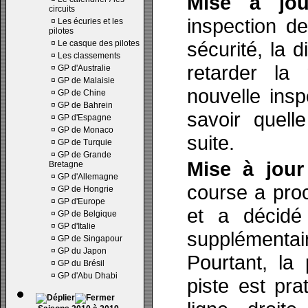
Mise à jo
circuits
inspection d
¤
Les écuries et les
pilotes
sécurité, la 
¤
Le casque des pilotes
¤
Les classements
retarder la
¤
GP d'Australie
¤
GP de Malaisie
nouvelle ins
¤
GP de Chine
¤
GP de Bahrein
savoir quell
¤
GP d'Espagne
¤
GP de Monaco
suite.
¤
GP de Turquie
¤
GP de Grande
Mise à jour
Bretagne
¤
GP d'Allemagne
course a pro
¤
GP de Hongrie
¤
GP d'Europe
et a décidé
¤
GP de Belgique
¤
GP d'Italie
supplémentai
¤
GP de Singapour
¤
GP du Japon
Pourtant, la
¤
GP du Brésil
¤
GP d'Abu Dhabi
piste est pra