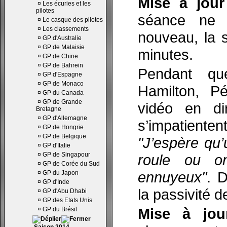
Mise à jour
¤
Les écuries et les
pilotes
séance ne 
¤
Le casque des pilotes
¤
Les classements
nouveau, la 
¤
GP d'Australie
¤
GP de Malaisie
minutes.
¤
GP de Chine
¤
GP de Bahrein
Pendant qu
¤
GP d'Espagne
¤
GP de Monaco
Hamilton, P
¤
GP du Canada
¤
GP de Grande
vidéo en dir
Bretagne
¤
GP d'Allemagne
s’impatienten
¤
GP de Hongrie
¤
GP de Belgique
"J’espère qu’
¤
GP d'Italie
¤
GP de Singapour
roule ou o
¤
GP de Corée du Sud
ennuyeux"
. D
¤
GP du Japon
¤
GP d'Inde
la passivité d
¤
GP d'Abu Dhabi
¤
GP des Etats Unis
Mise à jou
¤
GP du Brésil