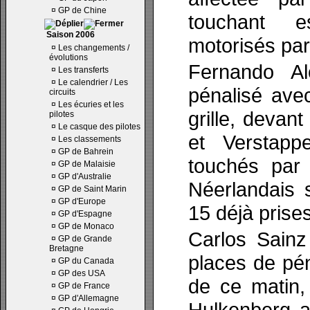
¤
GP de Chine
touchant es
Saison 2006
motorisés par
¤
Les changements /
évolutions
Fernando Al
¤
Les transferts
¤
Le calendrier / Les
pénalisé ave
circuits
¤
Les écuries et les
grille, devant
pilotes
¤
Le casque des pilotes
et Verstapp
¤
Les classements
¤
GP de Bahrein
touchés par 
¤
GP de Malaisie
¤
GP d'Australie
Néerlandais 
¤
GP de Saint Marin
¤
GP d'Europe
15 déjà prises
¤
GP d'Espagne
¤
GP de Monaco
Carlos Sainz 
¤
GP de Grande
Bretagne
places de pén
¤
GP du Canada
¤
GP des USA
de ce matin,
¤
GP de France
¤
GP d'Allemagne
Hulkenberg a