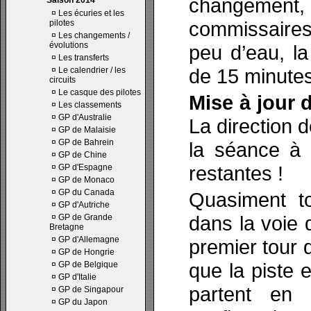
changement, 
Saison 2014
¤
Les écuries et les
commissaire
pilotes
¤
Les changements /
évolutions
peu d’eau, l
¤
Les transferts
de 15 minutes
¤
Le calendrier / les
circuits
¤
Le casque des pilotes
Mise à jour 
¤
Les classements
¤
GP d'Australie
La direction 
¤
GP de Malaisie
¤
GP de Bahrein
la séance à 
¤
GP de Chine
restantes !
¤
GP d'Espagne
¤
GP de Monaco
¤
GP du Canada
Quasiment to
¤
GP d'Autriche
dans la voie 
¤
GP de Grande
Bretagne
¤
GP d'Allemagne
premier tour d
¤
GP de Hongrie
que la piste 
¤
GP de Belgique
¤
GP d'Italie
partent en 
¤
GP de Singapour
¤
GP du Japon