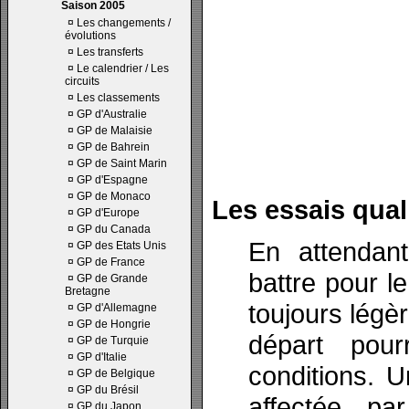
Saison 2005
¤
Les changements /
évolutions
¤
Les transferts
¤
Le calendrier / Les
circuits
¤
Les classements
¤
GP d'Australie
¤
GP de Malaisie
¤
GP de Bahrein
¤
GP de Saint Marin
¤
GP d'Espagne
¤
GP de Monaco
Les essais quali
¤
GP d'Europe
¤
GP du Canada
En attendant
¤
GP des Etats Unis
¤
GP de France
battre pour l
¤
GP de Grande
Bretagne
toujours légè
¤
GP d'Allemagne
¤
GP de Hongrie
départ pour
¤
GP de Turquie
¤
GP d'Italie
conditions. U
¤
GP de Belgique
¤
GP du Brésil
affectée pa
¤
GP du Japon