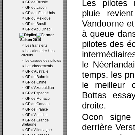
Les pilotes 
¤
GP de Russie
¤
GP du Japon
pluie revien
¤
GP des Etats Unis
¤
GP du Mexique
Vandoorne et
¤
GP du Brésil
¤
GP d'Abu Dhabi
à queue dans
Saison 2019
pilotes des é
¤
Les transferts
¤
Le calendrier / les
intermédiaire
circuits
¤
Le casque des pilotes
le Néerlanda
¤
Les classements
¤
GP d'Australie
temps, les pn
¤
GP de Bahrein
le meilleur 
¤
GP de Chine
¤
GP d'Azerbaïdjan
Bottas essay
¤
GP d'Espagne
¤
GP de Monaco
droite.
¤
GP du Canada
¤
GP de France
Ocon signe 
¤
GP d'Autriche
¤
GP de Grande
derrière Vers
Bretagne
¤
GP d'Allemagne