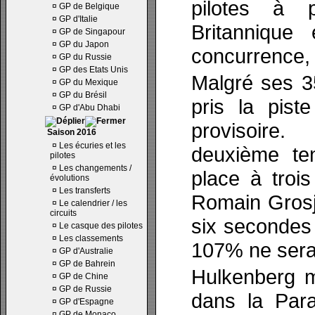
pilotes à 
¤
GP de Belgique
¤
GP d'Italie
Britannique
¤
GP de Singapour
¤
GP du Japon
concurrence, i
¤
GP du Russie
¤
GP des Etats Unis
Malgré ses 3
¤
GP du Mexique
¤
GP du Brésil
pris la pist
¤
GP d'Abu Dhabi
provisoire
Saison 2016
¤
Les écuries et les
deuxième ten
pilotes
¤
Les changements /
place à troi
évolutions
¤
Les transferts
Romain Grosj
¤
Le calendrier / les
circuits
six secondes
¤
Le casque des pilotes
¤
Les classements
107% ne sera
¤
GP d'Australie
¤
GP de Bahrein
Hulkenberg m
¤
GP de Chine
¤
GP de Russie
dans la Para
¤
GP d'Espagne
¤
GP de Monaco