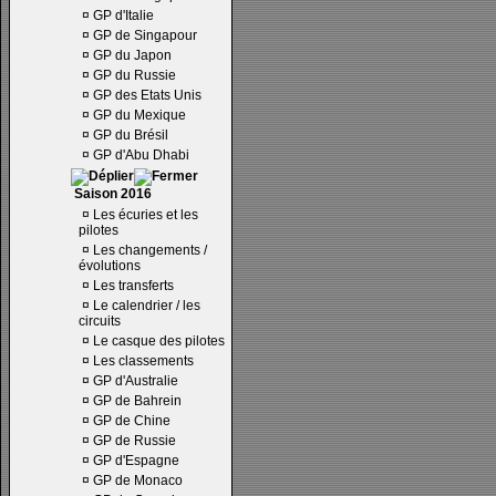
¤
GP d'Italie
¤
GP de Singapour
¤
GP du Japon
¤
GP du Russie
¤
GP des Etats Unis
¤
GP du Mexique
¤
GP du Brésil
¤
GP d'Abu Dhabi
Saison 2016
¤
Les écuries et les
pilotes
¤
Les changements /
évolutions
¤
Les transferts
¤
Le calendrier / les
circuits
¤
Le casque des pilotes
¤
Les classements
¤
GP d'Australie
¤
GP de Bahrein
¤
GP de Chine
¤
GP de Russie
¤
GP d'Espagne
¤
GP de Monaco