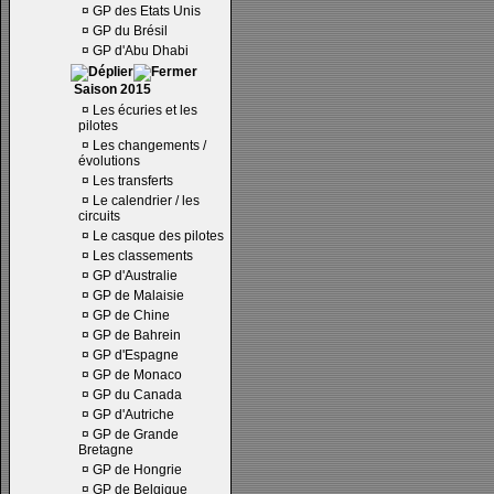
¤
GP des Etats Unis
¤
GP du Brésil
¤
GP d'Abu Dhabi
Saison 2015
¤
Les écuries et les
pilotes
¤
Les changements /
évolutions
¤
Les transferts
¤
Le calendrier / les
circuits
¤
Le casque des pilotes
¤
Les classements
¤
GP d'Australie
¤
GP de Malaisie
¤
GP de Chine
¤
GP de Bahrein
¤
GP d'Espagne
¤
GP de Monaco
¤
GP du Canada
¤
GP d'Autriche
¤
GP de Grande
Bretagne
¤
GP de Hongrie
¤
GP de Belgique