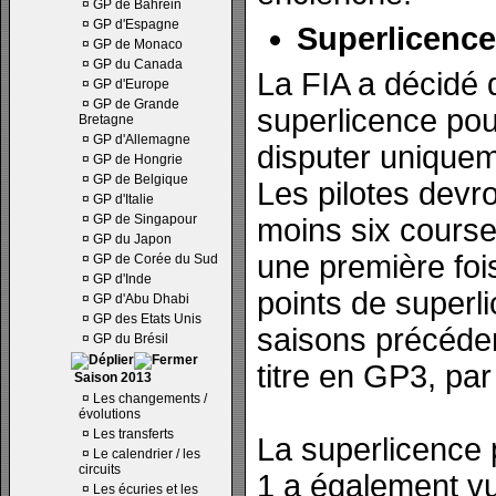
¤
GP de Bahrein
¤
GP d'Espagne
Superlicence
¤
GP de Monaco
¤
GP du Canada
La FIA a décidé 
¤
GP d'Europe
¤
GP de Grande
superlicence pour
Bretagne
¤
GP d'Allemagne
disputer uniquem
¤
GP de Hongrie
¤
GP de Belgique
Les pilotes devro
¤
GP d'Italie
¤
GP de Singapour
moins six cours
¤
GP du Japon
une première foi
¤
GP de Corée du Sud
¤
GP d'Inde
points de superli
¤
GP d'Abu Dhabi
¤
GP des Etats Unis
saisons précéde
¤
GP du Brésil
titre en GP3, pa
Saison 2013
¤
Les changements /
évolutions
¤
Les transferts
La superlicence 
¤
Le calendrier / les
circuits
1 a également vu
¤
Les écuries et les