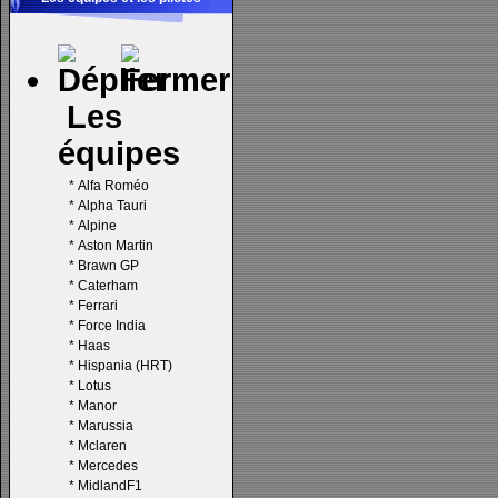
Les
équipes
*
Alfa Roméo
*
Alpha Tauri
*
Alpine
*
Aston Martin
*
Brawn GP
*
Caterham
*
Ferrari
*
Force India
*
Haas
*
Hispania (HRT)
*
Lotus
*
Manor
*
Marussia
*
Mclaren
*
Mercedes
*
MidlandF1