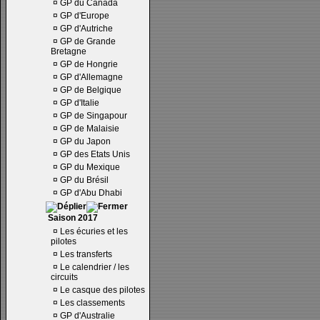
¤
GP du Canada
¤
GP d'Europe
¤
GP d'Autriche
¤
GP de Grande
Bretagne
¤
GP de Hongrie
¤
GP d'Allemagne
¤
GP de Belgique
¤
GP d'Italie
¤
GP de Singapour
¤
GP de Malaisie
¤
GP du Japon
¤
GP des Etats Unis
¤
GP du Mexique
¤
GP du Brésil
¤
GP d'Abu Dhabi
Saison 2017
¤
Les écuries et les
pilotes
¤
Les transferts
¤
Le calendrier / les
circuits
¤
Le casque des pilotes
¤
Les classements
¤
GP d'Australie