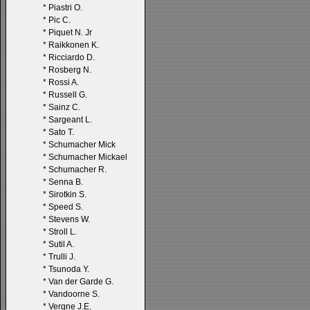
*
Piastri O.
*
Pic C.
*
Piquet N. Jr
*
Raikkonen K.
*
Ricciardo D.
*
Rosberg N.
*
Rossi A.
*
Russell G.
*
Sainz C.
*
Sargeant L.
*
Sato T.
*
Schumacher Mick
*
Schumacher Mickael
*
Schumacher R.
*
Senna B.
*
Sirotkin S.
*
Speed S.
*
Stevens W.
*
Stroll L.
*
Sutil A.
*
Trulli J.
*
Tsunoda Y.
*
Van der Garde G.
*
Vandoorne S.
*
Vergne J.E.