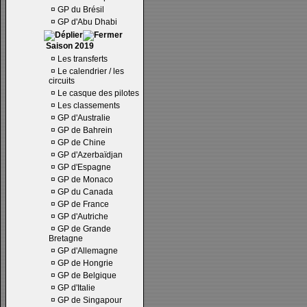
¤
GP du Brésil
¤
GP d'Abu Dhabi
Saison 2019
¤
Les transferts
¤
Le calendrier / les
circuits
¤
Le casque des pilotes
¤
Les classements
¤
GP d'Australie
¤
GP de Bahrein
¤
GP de Chine
¤
GP d'Azerbaïdjan
¤
GP d'Espagne
¤
GP de Monaco
¤
GP du Canada
¤
GP de France
¤
GP d'Autriche
¤
GP de Grande
Bretagne
¤
GP d'Allemagne
¤
GP de Hongrie
¤
GP de Belgique
¤
GP d'Italie
¤
GP de Singapour