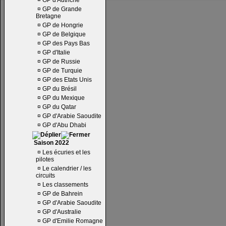
¤
GP d'Autriche
¤
GP de Grande
Bretagne
¤
GP de Hongrie
¤
GP de Belgique
¤
GP des Pays Bas
¤
GP d'Italie
¤
GP de Russie
¤
GP de Turquie
¤
GP des Etats Unis
¤
GP du Brésil
¤
GP du Mexique
¤
GP du Qatar
¤
GP d'Arabie Saoudite
¤
GP d'Abu Dhabi
Saison 2022
¤
Les écuries et les
pilotes
¤
Le calendrier / les
circuits
¤
Les classements
¤
GP de Bahrein
¤
GP d'Arabie Saoudite
¤
GP d'Australie
¤
GP d'Emilie Romagne