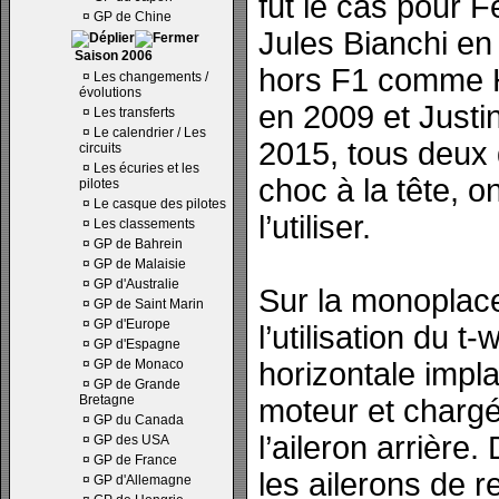
fut le cas pour 
¤
GP de Chine
Jules Bianchi e
Saison 2006
hors F1 comme 
¤
Les changements /
évolutions
en 2009 et Justi
¤
Les transferts
¤
Le calendrier / Les
2015, tous deux 
circuits
¤
Les écuries et les
choc à la tête, o
pilotes
¤
Le casque des pilotes
l’utiliser.
¤
Les classements
¤
GP de Bahrein
¤
GP de Malaisie
¤
GP d'Australie
Sur la monoplace,
¤
GP de Saint Marin
¤
GP d'Europe
l’utilisation du t-
¤
GP d'Espagne
¤
GP de Monaco
horizontale impla
¤
GP de Grande
Bretagne
moteur et chargée
¤
GP du Canada
l’aileron arrière
¤
GP des USA
¤
GP de France
les ailerons de 
¤
GP d'Allemagne