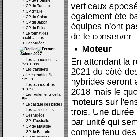
¤
GP de Hongrie
verticaux apposé
¤
GP de Turquie
¤
GP d'Italie
également été ba
¤
GP de Chine
¤
GP du Japon
équipes n’ont p
¤
GP du Brésil
¤
Le format des
de le conserver.
qualifications
¤
Des vidéos
Moteur
Saison 2007
En attendant la 
¤
Les changements /
évolutions
2021 du côté des
¤
Les transferts
¤
Le calendrier / les
hybrides seront 
circuits
¤
Les écuries et les
pilotes
2018 mais le quo
¤
Les réglements de la
FIA
moteurs sur l’en
¤
Le casque des pilotes
trois. Une durée
¤
Les classements
¤
Des vidéos
par unité qui se
¤
GP d'Australie
¤
GP de Malaisie
compte tenu des
¤
GP de Bahrein