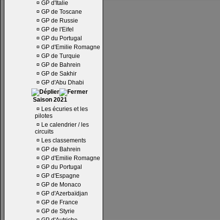
¤
GP d'Italie
¤
GP de Toscane
¤
GP de Russie
¤
GP de l'Eifel
¤
GP du Portugal
¤
GP d'Emilie Romagne
¤
GP de Turquie
¤
GP de Bahrein
¤
GP de Sakhir
¤
GP d'Abu Dhabi
Saison 2021
¤
Les écuries et les
pilotes
¤
Le calendrier / les
circuits
¤
Les classements
¤
GP de Bahrein
¤
GP d'Emilie Romagne
¤
GP du Portugal
¤
GP d'Espagne
¤
GP de Monaco
¤
GP d'Azerbaïdjan
¤
GP de France
¤
GP de Styrie