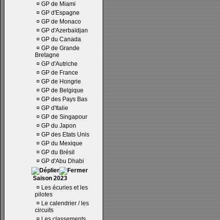
¤
GP de Miami
¤
GP d'Espagne
¤
GP de Monaco
¤
GP d'Azerbaïdjan
¤
GP du Canada
¤
GP de Grande
Bretagne
¤
GP d'Autriche
¤
GP de France
¤
GP de Hongrie
¤
GP de Belgique
¤
GP des Pays Bas
¤
GP d'Italie
¤
GP de Singapour
¤
GP du Japon
¤
GP des Etats Unis
¤
GP du Mexique
¤
GP du Brésil
¤
GP d'Abu Dhabi
Saison 2023
¤
Les écuries et les
pilotes
¤
Le calendrier / les
circuits
¤
Les classements