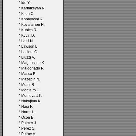
*
Ide Y.
*
Karthikeyan N.
*
Klien C.
*
Kobayashi K.
*
Kovalainen H.
*
Kubica R.
*
Kvyat D.
*
Latifi N.
*
Lawson L.
*
Leclerc C.
*
Liuzzi V.
*
Magnussen K.
*
Maldonado P.
*
Massa F.
*
Mazepin N.
*
Merhi R.
*
Monteiro T.
*
Montoya J.P.
*
Nakajima K.
*
Nasr F.
*
Norris L.
*
Ocon E.
*
Palmer J.
*
Perez S.
*
Petrov V.