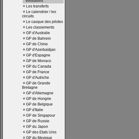
évolutions
¤
Les transferts
¤
Le calendrier / les
circuits
¤
Le casque des pilotes
¤
Les classements
¤
GP d'Australie
¤
GP de Bahrein
¤
GP de Chine
¤
GP d'Azerbaïdjan
¤
GP d'Espagne
¤
GP de Monaco
¤
GP du Canada
¤
GP de France
¤
GP d'Autriche
¤
GP de Grande
Bretagne
¤
GP d'Allemagne
¤
GP de Hongrie
¤
GP de Belgique
¤
GP d'Italie
¤
GP de Singapour
¤
GP de Russie
¤
GP du Japon
¤
GP des Etats Unis
¤
GP du Mexique