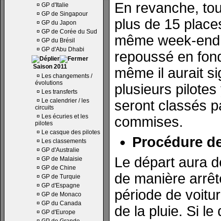
En revanche, tou
¤
GP d'Italie
¤
GP de Singapour
plus de 15 place
¤
GP du Japon
¤
GP de Corée du Sud
même week-end 
¤
GP du Brésil
¤
GP d'Abu Dhabi
repoussé en fond
Saison 2011
même il aurait si
¤
Les changements /
évolutions
plusieurs pilotes
¤
Les transferts
¤
Le calendrier / les
seront classés pa
circuits
¤
Les écuries et les
commises.
pilotes
¤
Le casque des pilotes
Procédure de
¤
Les classements
¤
GP d'Australie
Le départ aura d
¤
GP de Malaisie
¤
GP de Chine
de manière arrêt
¤
GP de Turquie
¤
GP d'Espagne
période de voitu
¤
GP de Monaco
¤
GP du Canada
de la pluie. Si l
¤
GP d'Europe