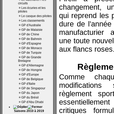
circuits
changement, u
¤
Les écuries et les
pilotes
qui reprend les
¤
Le casque des pilotes
¤
Les classements
dure de l’année 
¤
GP d'Australie
¤
GP de Malaisie
manufacturier 
¤
GP de Chine
une toute nouve
¤
GP de Bahrein
¤
GP d'Espagne
aux flancs roses
¤
GP de Monaco
¤
GP de Turquie
¤
GP de Grande
Bretagne
Règlemen
¤
GP d'Allemagne
¤
GP de Hongrie
¤
GP d'Europe
Comme chaqu
¤
GP de Belgique
modification
¤
GP d'Italie
¤
GP de Singapour
règlement spor
¤
GP du Japon
¤
GP du Brésil
essentielleme
¤
GP d'Abu Dhabi
critiques form
Saisons 2010 à 2019