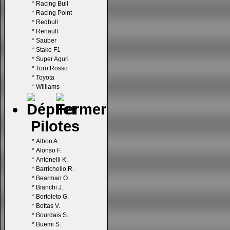
*
Racing Bull
*
Racing Point
*
Redbull
*
Renault
*
Sauber
*
Stake F1
*
Super Aguri
*
Toro Rosso
*
Toyota
*
Williams
Pilotes
*
Albon A.
*
Alonso F.
*
Antonelli K.
*
Barrichello R.
*
Bearman O.
*
Bianchi J.
*
Bortoleto G.
*
Bottas V.
*
Bourdais S.
*
Buemi S.