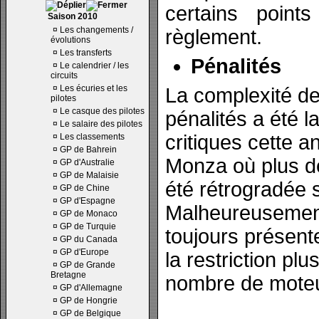
certains points
Saison 2010
¤
Les changements /
règlement.
évolutions
¤
Les transferts
Pénalités
¤
Le calendrier / les
circuits
¤
Les écuries et les
La complexité de 
pilotes
¤
Le casque des pilotes
pénalités a été 
¤
Le salaire des pilotes
critiques cette 
¤
Les classements
¤
GP de Bahrein
Monza où plus de
¤
GP d'Australie
¤
GP de Malaisie
été rétrogradée s
¤
GP de Chine
¤
GP d'Espagne
Malheureusement,
¤
GP de Monaco
¤
GP de Turquie
toujours présente
¤
GP du Canada
¤
GP d'Europe
la restriction plu
¤
GP de Grande
Bretagne
nombre de moteur
¤
GP d'Allemagne
¤
GP de Hongrie
¤
GP de Belgique