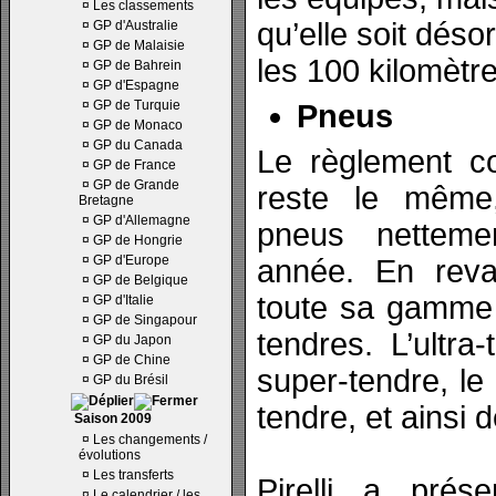
¤
Les classements
qu’elle soit déso
¤
GP d'Australie
¤
GP de Malaisie
les 100 kilomètr
¤
GP de Bahrein
¤
GP d'Espagne
¤
GP de Turquie
Pneus
¤
GP de Monaco
¤
GP du Canada
Le règlement c
¤
GP de France
¤
GP de Grande
reste le même,
Bretagne
¤
GP d'Allemagne
pneus netteme
¤
GP de Hongrie
¤
GP d'Europe
année. En revan
¤
GP de Belgique
toute sa gamme 
¤
GP d'Italie
¤
GP de Singapour
tendres. L’ultra
¤
GP du Japon
¤
GP de Chine
super-tendre, le
¤
GP du Brésil
tendre, et ainsi d
Saison 2009
¤
Les changements /
évolutions
¤
Les transferts
Pirelli a pré
¤
Le calendrier / les