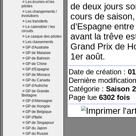
¤
Les écuries et les
de deux jours s
pilotes
¤
Les changements /
cours de saison,
évolutions
¤
Les transferts
d’Espagne entre l
¤
Le calendrier / les
circuits
avant la trêve es
¤
Le casque des pilotes
¤
Les classements
Grand Prix de Hon
¤
GP d'Australie
¤
GP de Malaisie
1er août.
¤
GP de Bahrein
¤
GP de Chine
¤
GP d'Espagne
Date de création :
01
¤
GP de Monaco
Dernière modificatio
¤
GP du Canada
¤
GP d'Autriche
Catégorie :
Saison 
¤
GP de Grande
Bretagne
Page lue
6302 fois
¤
GP d'Allemagne
¤
GP de Hongrie
¤
GP de Belgique
¤
GP d'Italie
¤
GP de Singapour
¤
GP du Japon
¤
GP du Russie