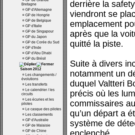
¤
GP de Grande
derrière la safety
Bretagne
¤
GP d'Allemagne
viendront se plac
¤
GP de Hongrie
¤
GP de Belgique
emplacement pour
¤
GP d'Italie
après que la voit
¤
GP de Singapour
¤
GP du Japon
quitté la piste.
¤
GP de Corée du Sud
¤
GP d'Inde
¤
GP d'Abu Dhabi
¤
GP du Brésil
Suite à divers in
Saison 2012
notamment un dé
¤
Les changements /
évolutions
duquel Valtteri B
¤
Les transferts
¤
Le calendrier / les
précis où les lum
circuits
¤
Les écuries et les
commissaires aur
pilotes
¤
Le casque des pilotes
qu’un départ a é
¤
Les classements
¤
GP d'Australie
système de détec
¤
GP de Malaisie
enclenché.
¤
GP de Chine