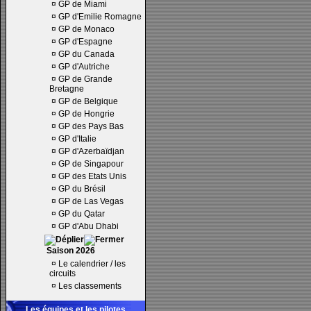
¤
GP de Miami
¤
GP d'Emilie Romagne
¤
GP de Monaco
¤
GP d'Espagne
¤
GP du Canada
¤
GP d'Autriche
¤
GP de Grande
Bretagne
¤
GP de Belgique
¤
GP de Hongrie
¤
GP des Pays Bas
¤
GP d'Italie
¤
GP d'Azerbaïdjan
¤
GP de Singapour
¤
GP des Etats Unis
¤
GP du Brésil
¤
GP de Las Vegas
¤
GP du Qatar
¤
GP d'Abu Dhabi
Saison 2026
¤
Le calendrier / les
circuits
¤
Les classements
Les équipes et les pilotes