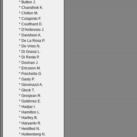
*
Button J.
*
Chandhok K.
*
Chilton M.
*
Colapinto F.
*
Coulthard D.
*
D'Ambrosio J.
*
Davidson A.
*
De La Rosa P.
*
De Vries N.
*
Di Grassi L.
*
Di Resta P.
*
Doohan J.
*
Ericsson M.
*
Fisichella G.
*
Gasly P.
*
Giovinazzi A.
*
Glock T.
*
Grosjean R.
*
Gutiérrez E.
*
Hadjar I.
*
Hamilton L.
*
Hartley B.
*
Haryanto R.
*
Heidfled N.
*
Hulkenberg N.