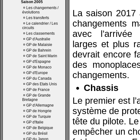
Saison 2005
¤
Les changements /
La saison 2017 a
évolutions
¤
Les transferts
changements ma
¤
Le calendrier / Les
circuits
avec l’arrivé
¤
Les classements
¤
GP d'Australie
larges et plus 
¤
GP de Malaisie
¤
GP de Bahrein
devrait encore f
¤
GP de Saint Marin
¤
GP d'Espagne
des monoplace
¤
GP de Monaco
changements.
¤
GP d'Europe
¤
GP du Canada
¤
GP des Etats Unis
Chassis
¤
GP de France
¤
GP de Grande
Le premier est l’
Bretagne
¤
GP d'Allemagne
système de prote
¤
GP de Hongrie
¤
GP de Turquie
tête du pilote. L
¤
GP d'Italie
¤
GP de Belgique
empêcher un cho
¤
GP du Brésil
¤
GP du Japon