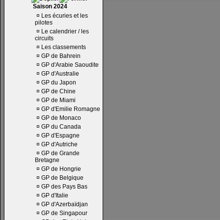
Saison 2024
¤
Les écuries et les
pilotes
¤
Le calendrier / les
circuits
¤
Les classements
¤
GP de Bahrein
¤
GP d'Arabie Saoudite
¤
GP d'Australie
¤
GP du Japon
¤
GP de Chine
¤
GP de Miami
¤
GP d'Emilie Romagne
¤
GP de Monaco
¤
GP du Canada
¤
GP d'Espagne
¤
GP d'Autriche
¤
GP de Grande
Bretagne
¤
GP de Hongrie
¤
GP de Belgique
¤
GP des Pays Bas
¤
GP d'Italie
¤
GP d'Azerbaïdjan
¤
GP de Singapour