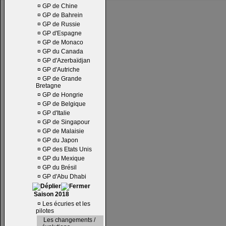
¤
GP de Chine
¤
GP de Bahrein
¤
GP de Russie
¤
GP d'Espagne
¤
GP de Monaco
¤
GP du Canada
¤
GP d'Azerbaïdjan
¤
GP d'Autriche
¤
GP de Grande
Bretagne
¤
GP de Hongrie
¤
GP de Belgique
¤
GP d'Italie
¤
GP de Singapour
¤
GP de Malaisie
¤
GP du Japon
¤
GP des Etats Unis
¤
GP du Mexique
¤
GP du Brésil
¤
GP d'Abu Dhabi
Saison 2018
¤
Les écuries et les
pilotes
Les changements /