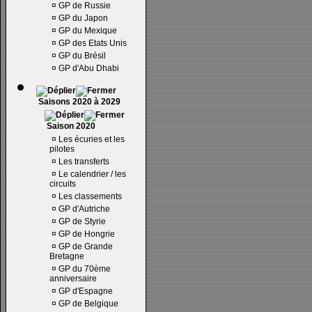
¤
GP de Russie
¤
GP du Japon
¤
GP du Mexique
¤
GP des Etats Unis
¤
GP du Brésil
¤
GP d'Abu Dhabi
Saisons 2020 à 2029
Saison 2020
¤
Les écuries et les
pilotes
¤
Les transferts
¤
Le calendrier / les
circuits
¤
Les classements
¤
GP d'Autriche
¤
GP de Styrie
¤
GP de Hongrie
¤
GP de Grande
Bretagne
¤
GP du 70ème
anniversaire
¤
GP d'Espagne
¤
GP de Belgique