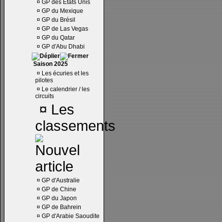
¤
GP des Etats Unis
¤
GP du Mexique
¤
GP du Brésil
¤
GP de Las Vegas
¤
GP du Qatar
¤
GP d'Abu Dhabi
Saison 2025
¤
Les écuries et les
pilotes
¤
Le calendrier / les
circuits
¤
Les
classements
¤
GP d'Australie
¤
GP de Chine
¤
GP du Japon
¤
GP de Bahrein
¤
GP d'Arabie Saoudite