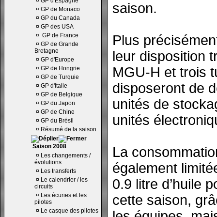
¤
GP d'Espagne
saison.
¤
GP de Monaco
¤
GP du Canada
¤
GP des USA
¤
GP de France
Plus précisément,
¤
GP de Grande
Bretagne
leur disposition t
¤
GP d'Europe
MGU-H et trois tu
¤
GP de Hongrie
¤
GP de Turquie
disposeront de 
¤
GP d'Italie
¤
GP de Belgique
unités de stocka
¤
GP du Japon
¤
GP de Chine
unités électroniq
¤
GP du Brésil
¤
Résumé de la saison
Saison 2008
La consommation
¤
Les changements /
évolutions
également limitée
¤
Les transferts
¤
Le calendrier / les
0.9 litre d’huile
circuits
¤
Les écuries et les
cette saison, gr
pilotes
¤
Le casque des pilotes
les équipes, mai