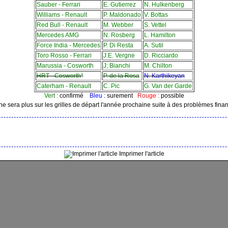
Sauber - Ferrari
E. Gutierrez
N. Hulkenberg
Williams - Renault
P. Maldonado
V. Bottas
Red Bull - Renault
M. Webber
S. Vettel
Mercedes AMG
N. Rosberg
L. Hamilton
Force India - Mercedes
P. Di Resta
A. Sutil
Toro Rosso - Ferrari
J.E. Vergne
D. Ricciardo
Marussia - Cosworth
J; Bianchi
M. Chilton
HRT - Cosworth*
P. de la Rosa
N. Karthikeyan
Caterham - Renault
C. Pic
G. Van der Garde
Vert :
confirmé
Bleu :
surement
Rouge :
possible
e sera plus sur les grilles de départ l'année prochaine suite à des problèmes finan
Imprimer l'article