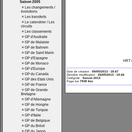
Saison 2005
¤
Les changements /
évolutions
¤
Les transferts
¤
Le calendrier / Les
circuits
¤
Les classements
¤
GP d'Australie
¤
GP de Malaisie
¤
GP de Bahrein
¤
GP de Saint Marin
¤
GP d'Espagne
HRT n
¤
GP de Monaco
¤
GP d'Europe
Date de création :
09/05/2013 - 18:47
¤
GP du Canada
Dernière modification :
26/05/2013 - 19:44
Catégorie :
Saison 2013
¤
GP des Etats Unis
Page lue
7938 fois
¤
GP de France
¤
GP de Grande
Bretagne
¤
GP d'Allemagne
¤
GP de Hongrie
¤
GP de Turquie
¤
GP d'Italie
¤
GP de Belgique
¤
GP du Brésil
¤
GP du Japon