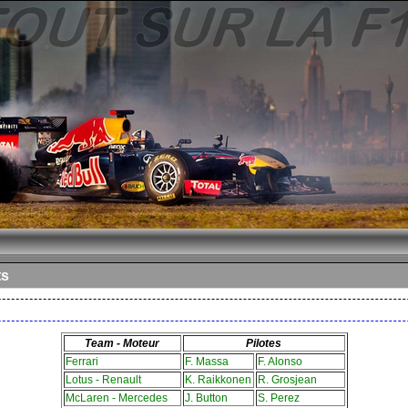
ts
Team - Moteur
Pilotes
Ferrari
F. Massa
F. Alonso
Lotus - Renault
K. Raikkonen
R. Grosjean
McLaren - Mercedes
J. Button
S. Perez