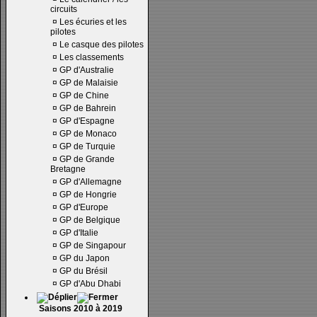
circuits
¤
Les écuries et les
pilotes
¤
Le casque des pilotes
¤
Les classements
¤
GP d'Australie
¤
GP de Malaisie
¤
GP de Chine
¤
GP de Bahrein
¤
GP d'Espagne
¤
GP de Monaco
¤
GP de Turquie
¤
GP de Grande
Bretagne
¤
GP d'Allemagne
¤
GP de Hongrie
¤
GP d'Europe
¤
GP de Belgique
¤
GP d'Italie
¤
GP de Singapour
¤
GP du Japon
¤
GP du Brésil
¤
GP d'Abu Dhabi
Saisons 2010 à 2019