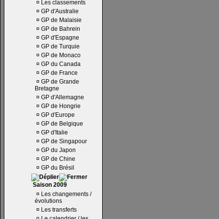
¤
Les classements
¤
GP d'Australie
¤
GP de Malaisie
¤
GP de Bahrein
¤
GP d'Espagne
¤
GP de Turquie
¤
GP de Monaco
¤
GP du Canada
¤
GP de France
¤
GP de Grande
Bretagne
¤
GP d'Allemagne
¤
GP de Hongrie
¤
GP d'Europe
¤
GP de Belgique
¤
GP d'Italie
¤
GP de Singapour
¤
GP du Japon
¤
GP de Chine
¤
GP du Brésil
Saison 2009
¤
Les changements /
évolutions
¤
Les transferts
¤
Le calendrier / les