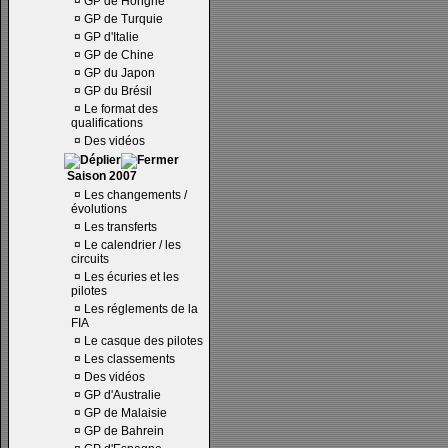
¤
GP de Hongrie
¤
GP de Turquie
¤
GP d'Italie
¤
GP de Chine
¤
GP du Japon
¤
GP du Brésil
¤
Le format des
qualifications
¤
Des vidéos
Saison 2007
¤
Les changements /
évolutions
¤
Les transferts
¤
Le calendrier / les
circuits
¤
Les écuries et les
pilotes
¤
Les réglements de la
FIA
¤
Le casque des pilotes
¤
Les classements
¤
Des vidéos
¤
GP d'Australie
¤
GP de Malaisie
¤
GP de Bahrein