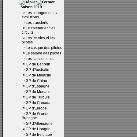
Saison 2010
¤
Les changements /
évolutions
¤
Les transferts
¤
Le calendrier / les
circuits
¤
Les écuries et les
pilotes
¤
Le casque des pilotes
¤
Le salaire des pilotes
¤
Les classements
¤
GP de Bahrein
¤
GP d'Australie
¤
GP de Malaisie
¤
GP de Chine
¤
GP d'Espagne
¤
GP de Monaco
¤
GP de Turquie
¤
GP du Canada
¤
GP d'Europe
¤
GP de Grande
Bretagne
¤
GP d'Allemagne
¤
GP de Hongrie
¤
GP de Belgique