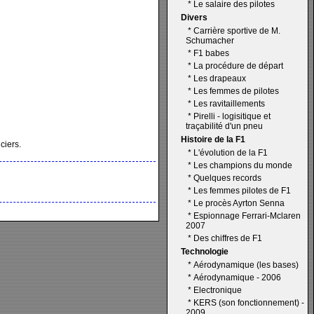
*
Le salaire des pilotes
Divers
*
Carrière sportive de M.
Schumacher
*
F1 babes
*
La procédure de départ
*
Les drapeaux
*
Les femmes de pilotes
*
Les ravitaillements
*
Pirelli - logisitique et
traçabilité d'un pneu
Histoire de la F1
ciers.
*
L'évolution de la F1
*
Les champions du monde
*
Quelques records
*
Les femmes pilotes de F1
*
Le procès Ayrton Senna
*
Espionnage Ferrari-Mclaren
2007
*
Des chiffres de F1
Technologie
*
Aérodynamique (les bases)
*
Aérodynamique - 2006
*
Electronique
*
KERS (son fonctionnement) -
2009