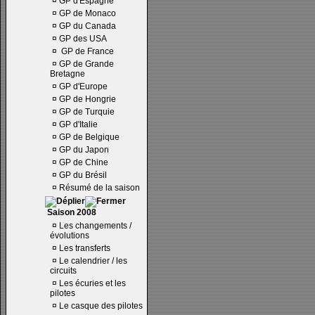
¤
GP d'Espagne
¤
GP de Monaco
¤
GP du Canada
¤
GP des USA
¤
GP de France
¤
GP de Grande
Bretagne
¤
GP d'Europe
¤
GP de Hongrie
¤
GP de Turquie
¤
GP d'Italie
¤
GP de Belgique
¤
GP du Japon
¤
GP de Chine
¤
GP du Brésil
¤
Résumé de la saison
Saison 2008
¤
Les changements /
évolutions
¤
Les transferts
¤
Le calendrier / les
circuits
¤
Les écuries et les
pilotes
¤
Le casque des pilotes