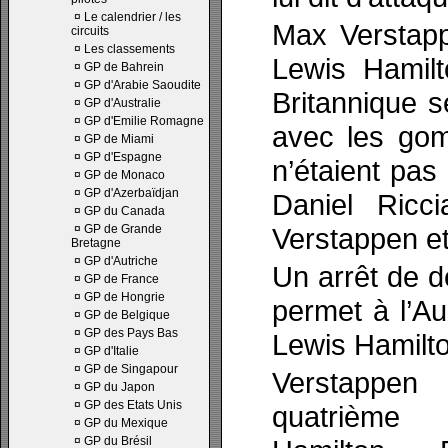
¤
Le calendrier / les
Max Verstapp
circuits
¤
Les classements
Lewis Hamil
¤
GP de Bahrein
¤
GP d'Arabie Saoudite
Britannique 
¤
GP d'Australie
¤
GP d'Emilie Romagne
avec les go
¤
GP de Miami
¤
GP d'Espagne
n’étaient pas
¤
GP de Monaco
¤
GP d'Azerbaïdjan
Daniel Ricci
¤
GP du Canada
¤
GP de Grande
Verstappen et
Bretagne
¤
GP d'Autriche
Un arrêt de d
¤
GP de France
¤
GP de Hongrie
permet à l’Au
¤
GP de Belgique
¤
GP des Pays Bas
Lewis Hamilto
¤
GP d'Italie
¤
GP de Singapour
Verstappen 
¤
GP du Japon
¤
GP des Etats Unis
quatrième 
¤
GP du Mexique
¤
GP du Brésil