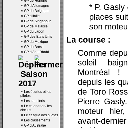
¤
GP de Hongrie
* P. Gasly
¤
GP d'Allemagne
¤
GP de Belgique
places su
¤
GP d'Italie
¤
GP de Singapour
son moteu
¤
GP de Malaisie
¤
GP du Japon
¤
GP des Etats Unis
La course :
¤
GP du Mexique
¤
GP du Brésil
Comme depuis
¤
GP d'Abu Dhabi
soleil bai
Montréal ! L
Saison
depuis les qua
2017
de Toro Ross
¤
Les écuries et les
pilotes
Pierre Gasly.
¤
Les transferts
¤
Le calendrier / les
moteur hier,
circuits
¤
Le casque des pilotes
avant-dernier
¤
Les classements
¤
GP d'Australie