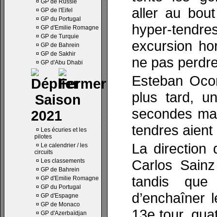
¤
GP de Russie
aller au bou
¤
GP de l'Eifel
¤
GP du Portugal
hyper-tendre
¤
GP d'Emilie Romagne
¤
GP de Turquie
excursion hor
¤
GP de Bahrein
¤
GP de Sakhir
ne pas perdre
¤
GP d'Abu Dhabi
Esteban Ocon
plus tard, u
Saison
secondes mai
2021
tendres aient
¤
Les écuries et les
pilotes
La direction
¤
Le calendrier / les
circuits
Carlos Sainz
¤
Les classements
¤
GP de Bahrein
tandis que 
¤
GP d'Emilie Romagne
¤
GP du Portugal
d’enchaîner 
¤
GP d'Espagne
¤
GP de Monaco
13e tour, qua
¤
GP d'Azerbaïdjan