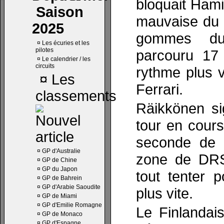
bloquait Hamil
Saison
mauvaise du 
2025
gommes du 
¤
Les écuries et les
pilotes
parcouru 17 
¤
Le calendrier / les
circuits
rythme plus v
¤
Les
Ferrari.
classements
Räikkönen si
tour en cours
seconde de 
¤
GP d'Australie
zone de DRS.
¤
GP de Chine
¤
GP du Japon
tout tenter 
¤
GP de Bahrein
¤
GP d'Arabie Saoudite
plus vite.
¤
GP de Miami
¤
GP d'Emilie Romagne
Le Finlandais
¤
GP de Monaco
¤
GP d'Espagne