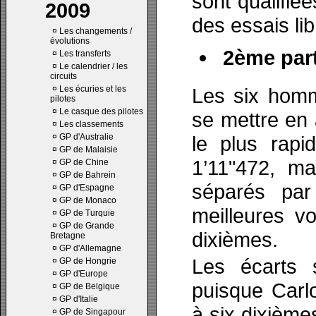
sont qualifié
2009
des essais li
¤
Les changements /
évolutions
2ème part
¤
Les transferts
¤
Le calendrier / les
circuits
¤
Les écuries et les
Les six homm
pilotes
¤
Le casque des pilotes
se mettre en 
¤
Les classements
¤
GP d'Australie
le plus rapi
¤
GP de Malaisie
1’11"472, ma
¤
GP de Chine
¤
GP de Bahrein
séparés par
¤
GP d'Espagne
¤
GP de Monaco
meilleures vo
¤
GP de Turquie
¤
GP de Grande
dixièmes.
Bretagne
¤
GP d'Allemagne
Les écarts s
¤
GP de Hongrie
¤
GP d'Europe
puisque Carlo
¤
GP de Belgique
¤
GP d'Italie
à six dixième
¤
GP de Singapour