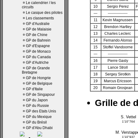
¤
Le calendrier / les
10
Sergio Perez
F
circuits
¤
Le casque des pilotes
—
----------------
¤
Les classements
11
Kevin Magnussen
¤
GP d'Australie
12
Brendon Hartley
¤
GP de Malaisie
13
Charles Leclerc
¤
GP de Chine
¤
GP de Bahrein
14
Fernando Alonso
¤
GP d'Espagne
15
Stoffel Vandoorne
¤
GP de Monaco
—
----------------
¤
GP du Canada
16
Pierre Gasly
¤
GP d'Autriche
17
Lance Stroll
¤
GP de Grande
Bretagne
18
Sergey Sirotkin
¤
GP de Hongrie
19
Marcus Ericsson
¤
GP de Belgique
20
Romain Grosjean
¤
GP d'Italie
¤
GP de Singapour
Grille de 
¤
GP du Japon
¤
GP du Russie
¤
GP des Etats Unis
¤
GP du Mexique
S. Vettel
1'10"764
¤
GP du Brésil
¤
GP d'Abu Dhabi
M. Verstapp
1'10"937