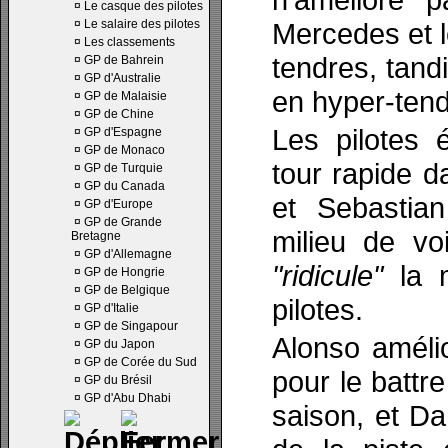
¤
Le casque des pilotes
¤
Le salaire des pilotes
Mercedes et le
¤
Les classements
tendres, tandi
¤
GP de Bahrein
¤
GP d'Australie
en hyper-tend
¤
GP de Malaisie
¤
GP de Chine
Les pilotes 
¤
GP d'Espagne
¤
GP de Monaco
tour rapide da
¤
GP de Turquie
¤
GP du Canada
et Sebastian
¤
GP d'Europe
¤
GP de Grande
milieu de voi
Bretagne
¤
GP d'Allemagne
"ridicule"
la m
¤
GP de Hongrie
¤
GP de Belgique
pilotes.
¤
GP d'Italie
¤
GP de Singapour
Alonso améli
¤
GP du Japon
¤
GP de Corée du Sud
pour le battre
¤
GP du Brésil
¤
GP d'Abu Dhabi
saison, et Da