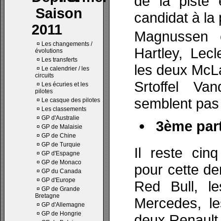
de la piste 
Saison
candidat à la 
2011
Magnussen e
¤
Les changements /
Hartley, Lecl
évolutions
¤
Les transferts
les deux McL
¤
Le calendrier / les
circuits
Srtoffel Va
¤
Les écuries et les
pilotes
semblent pas
¤
Le casque des pilotes
¤
Les classements
¤
GP d'Australie
3ème part
¤
GP de Malaisie
¤
GP de Chine
¤
GP de Turquie
Il reste cinq
¤
GP d'Espagne
¤
GP de Monaco
pour cette de
¤
GP du Canada
¤
GP d'Europe
Red Bull, le
¤
GP de Grande
Bretagne
Mercedes, le
¤
GP d'Allemagne
¤
GP de Hongrie
deux Renault