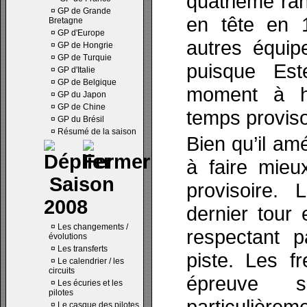
quatrième ran
¤
GP de Grande
en tête en 1
Bretagne
¤
GP d'Europe
autres équip
¤
GP de Hongrie
¤
GP de Turquie
puisque Es
¤
GP d'Italie
¤
GP de Belgique
moment à hu
¤
GP du Japon
¤
GP de Chine
temps proviso
¤
GP du Brésil
¤
Résumé de la saison
Bien qu’il amé
à faire mieu
Saison
provisoire.
2008
dernier tour
¤
Les changements /
respectant 
évolutions
¤
Les transferts
piste. Les f
¤
Le calendrier / les
circuits
épreuve s
¤
Les écuries et les
pilotes
particulièr
¤
Le casque des pilotes