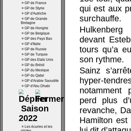
¤
GP de France
qui est aux 
¤
GP de Styrie
¤
GP d'Autriche
surchauffe.
¤
GP de Grande
Bretagne
Hulkenberg 
¤
GP de Hongrie
¤
GP de Belgique
devant Esteb
¤
GP des Pays Bas
¤
GP d'Italie
tours qu’a e
¤
GP de Russie
¤
GP de Turquie
son rythme.
¤
GP des Etats Unis
¤
GP du Brésil
Sainz s’arrê
¤
GP du Mexique
¤
GP du Qatar
hyper-tendre
¤
GP d'Arabie Saoudite
¤
GP d'Abu Dhabi
notamment p
perd plus d
Saison
revanche, Dan
2022
Hamilton est 
¤
Les écuries et les
lui dit d’attaq
pilotes