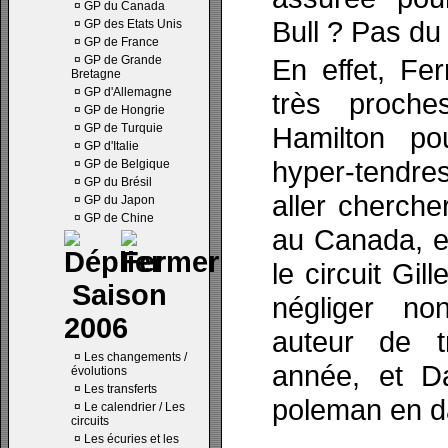
¤
GP du Canada
Bull ? Pas du 
¤
GP des Etats Unis
¤
GP de France
¤
GP de Grande
En effet, Fe
Bretagne
¤
GP d'Allemagne
très proche
¤
GP de Hongrie
¤
GP de Turquie
Hamilton pou
¤
GP d'Italie
hyper-tendres
¤
GP de Belgique
¤
GP du Brésil
aller cherche
¤
GP du Japon
¤
GP de Chine
au Canada, et
le circuit Gil
Saison
négliger no
2006
auteur de tr
¤
Les changements /
année, et Da
évolutions
¤
Les transferts
poleman en da
¤
Le calendrier / Les
circuits
¤
Les écuries et les