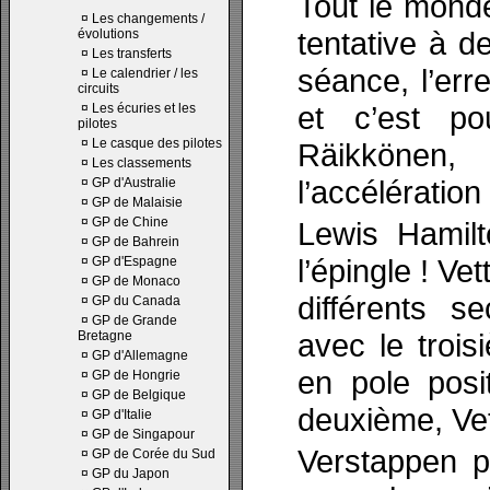
Tout le monde
¤
Les changements /
tentative à d
évolutions
¤
Les transferts
séance, l’err
¤
Le calendrier / les
circuits
et c’est po
¤
Les écuries et les
pilotes
¤
Le casque des pilotes
Räikkönen,
¤
Les classements
l’accélératio
¤
GP d'Australie
¤
GP de Malaisie
¤
GP de Chine
Lewis Hamil
¤
GP de Bahrein
l’épingle ! Ve
¤
GP d'Espagne
¤
GP de Monaco
différents s
¤
GP du Canada
¤
GP de Grande
avec le trois
Bretagne
¤
GP d'Allemagne
en pole posit
¤
GP de Hongrie
¤
GP de Belgique
deuxième, Vet
¤
GP d'Italie
¤
GP de Singapour
Verstappen pa
¤
GP de Corée du Sud
¤
GP du Japon