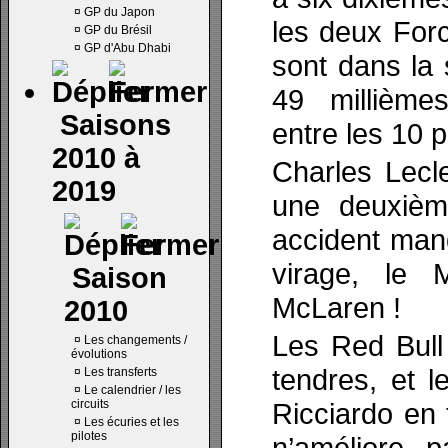
¤
GP du Japon
les deux Forc
¤
GP du Brésil
¤
GP d'Abu Dhabi
sont dans la
49 millième
Saisons
entre les 10 
2010 à
Charles Lecle
2019
une deuxième
accident man
virage, le 
Saison
McLaren !
2010
Les Red Bull 
¤
Les changements /
évolutions
tendres, et l
¤
Les transferts
¤
Le calendrier / les
circuits
Ricciardo en
¤
Les écuries et les
pilotes
n’améliore 