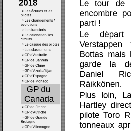
2018
Le tour de 
encombre pou
¤
Les écuries et les
pilotes
parti !
¤
Les changements /
évolutions
¤
Les transferts
Le départ
¤
Le calendrier / les
circuits
Verstappen 
¤
Le casque des pilotes
¤
Les classements
Bottas mais 
¤
GP d'Australie
¤
GP de Bahrein
garde la de
¤
GP de Chine
¤
GP d'Azerbaïdjan
Daniel Ri
¤
GP d'Espagne
Räikkönen.
¤
GP de Monaco
GP du
Plus loin, L
Canada
Hartley direc
¤
GP de France
pilote Toro 
¤
GP d'Autriche
¤
GP de Grande
Bretagne
tonneaux apr
¤
GP d'Allemagne