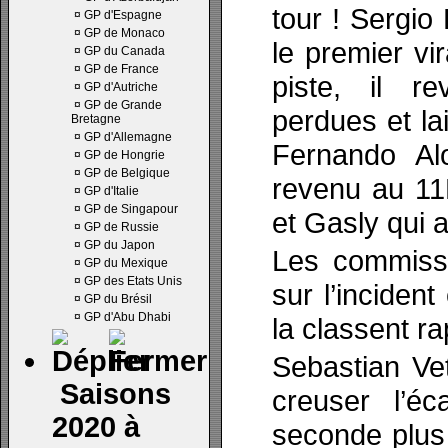
tour ! Sergio
¤
GP d'Espagne
¤
GP de Monaco
le premier vi
¤
GP du Canada
¤
GP de France
piste, il re
¤
GP d'Autriche
¤
GP de Grande
perdues et la
Bretagne
¤
GP d'Allemagne
Fernando Al
¤
GP de Hongrie
¤
GP de Belgique
revenu au 11
¤
GP d'Italie
¤
GP de Singapour
et Gasly qui a
¤
GP de Russie
¤
GP du Japon
Les commissa
¤
GP du Mexique
¤
GP des Etats Unis
sur l’incident
¤
GP du Brésil
¤
GP d'Abu Dhabi
la classent r
Sebastian Ve
Saisons
creuser l’éc
2020 à
seconde plus 