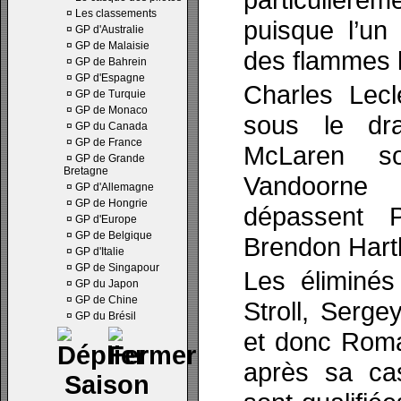
¤
Les classements
puisque l’un
¤
GP d'Australie
¤
GP de Malaisie
des flammes lo
¤
GP de Bahrein
¤
GP d'Espagne
Charles Lec
¤
GP de Turquie
¤
GP de Monaco
sous le dr
¤
GP du Canada
¤
GP de France
McLaren so
¤
GP de Grande
Bretagne
Vandoorne 
¤
GP d'Allemagne
¤
GP de Hongrie
dépassent P
¤
GP d'Europe
¤
GP de Belgique
Brendon Hart
¤
GP d'Italie
¤
GP de Singapour
Les éliminés
¤
GP du Japon
¤
GP de Chine
Stroll, Serge
¤
GP du Brésil
et donc Roma
après sa ca
Saison