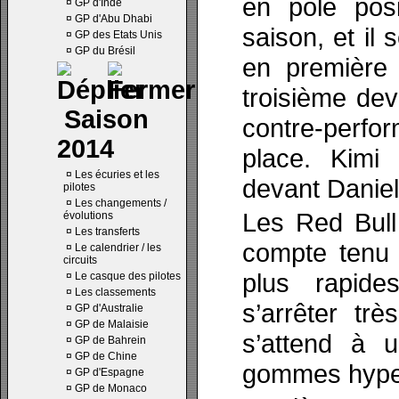
en pole posi
¤
GP d'Inde
¤
GP d'Abu Dhabi
saison, et il
¤
GP des Etats Unis
¤
GP du Brésil
en première 
troisième dev
Saison
contre-perfo
2014
place. Kimi
¤
Les écuries et les
devant Daniel
pilotes
¤
Les changements /
Les Red Bull 
évolutions
¤
Les transferts
compte tenu 
¤
Le calendrier / les
circuits
plus rapide
¤
Le casque des pilotes
¤
Les classements
s’arrêter trè
¤
GP d'Australie
¤
GP de Malaisie
s’attend à u
¤
GP de Bahrein
¤
GP de Chine
gommes hyper
¤
GP d'Espagne
¤
GP de Monaco