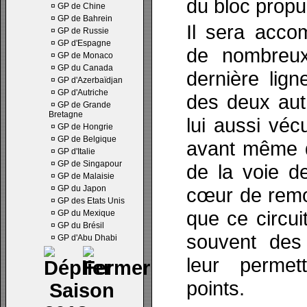
du bloc prop
¤
GP de Chine
¤
GP de Bahrein
Il sera acco
¤
GP de Russie
¤
GP d'Espagne
de nombreux
¤
GP de Monaco
¤
GP du Canada
dernière lig
¤
GP d'Azerbaïdjan
¤
GP d'Autriche
des deux autr
¤
GP de Grande
Bretagne
lui aussi véc
¤
GP de Hongrie
¤
GP de Belgique
avant même de
¤
GP d'Italie
¤
GP de Singapour
de la voie d
¤
GP de Malaisie
¤
GP du Japon
cœur de remon
¤
GP des Etats Unis
que ce circuit
¤
GP du Mexique
¤
GP du Brésil
souvent des
¤
GP d'Abu Dhabi
leur permet
points.
Saison