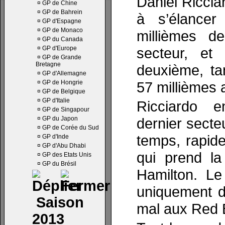
Daniel Riccia
¤
GP de Chine
¤
GP de Bahrein
à s’élancer
¤
GP d'Espagne
¤
GP de Monaco
millièmes d
¤
GP du Canada
¤
GP d'Europe
secteur, et
¤
GP de Grande
Bretagne
deuxième, ta
¤
GP d'Allemagne
¤
GP de Hongrie
57 millièmes 
¤
GP de Belgique
¤
GP d'Italie
Ricciardo e
¤
GP de Singapour
¤
GP du Japon
dernier secteu
¤
GP de Corée du Sud
temps, rapid
¤
GP d'Inde
¤
GP d'Abu Dhabi
qui prend la
¤
GP des Etats Unis
¤
GP du Brésil
Hamilton. Le 
uniquement de
Saison
mal aux Red B
2013