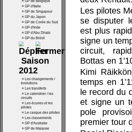
¤
GP de Belgique
¤
GP d'Italie
Les pilotes M
¤
GP de Singapour
¤
GP du Japon
se disputer l
¤
GP de Corée du Sud
¤
GP d'Inde
est plus rapi
¤
GP d'Abu Dhabi
signe un temp
¤
GP du Brésil
circuit, rap
Bottas en 1’1
Saison
2012
Kimi Räikkö
¤
Les changements /
temps en 1’11
évolutions
¤
Les transferts
le record du 
¤
Le calendrier / les
circuits
et signe un t
¤
Les écuries et les
pilotes
pole proviso
¤
Le casque des pilotes
¤
Les classements
premier tour d
¤
GP d'Australie
¤
GP de Malaisie