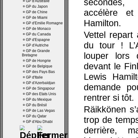
secondes, 
¤
GP d'Australie
¤
GP du Japon
accélère et
¤
GP de Chine
¤
GP de Miami
Hamilton.
¤
GP d'Emilie Romagne
¤
GP de Monaco
Vettel repart 
¤
GP du Canada
¤
GP d'Espagne
du tour ! L
¤
GP d'Autriche
¤
GP de Grande
louper lors 
Bretagne
¤
GP de Hongrie
devant le Fin
¤
GP de Belgique
¤
GP des Pays Bas
Lewis Hamil
¤
GP d'Italie
¤
GP d'Azerbaïdjan
demande pour
¤
GP de Singapour
¤
GP des Etats Unis
rentrer si tôt.
¤
GP du Mexique
¤
GP du Brésil
Räikkönen s’a
¤
GP de Las Vegas
¤
GP du Qatar
trop de temps
¤
GP d'Abu Dhabi
derrière, m