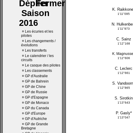
K. Raikkon
Saison
1'11"095
2016
N. Hulkenbe
1'11"973
¤
Les écuries et les
pilotes
C. Sainz
¤
Les changements /
1'12"168
évolutions
¤
Les transferts
K. Magnuss
¤
Le calendrier / les
1'12"606
circuits
¤
Le casque des pilotes
C. Leclerc
¤
Les classements
1'12"661
¤
GP d'Australie
¤
GP de Bahrein
S. Vandoor
¤
GP de Chine
1'12"865
¤
GP de Russie
¤
GP d'Espagne
S. Sirotkin
¤
GP de Monaco
1'13"643
¤
GP du Canada
P. Gasly*
¤
GP d'Europe
1'13"047
¤
GP d'Autriche
¤
GP de Grande
Bretagne