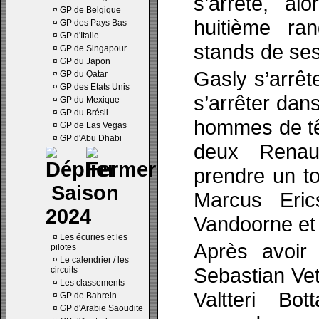
s’arrête, al
¤
GP de Belgique
huitième ra
¤
GP des Pays Bas
¤
GP d'Italie
stands de ses
¤
GP de Singapour
¤
GP du Japon
Gasly s’arrêt
¤
GP du Qatar
¤
GP des Etats Unis
s’arrêter dans
¤
GP du Mexique
¤
GP du Brésil
hommes de têt
¤
GP de Las Vegas
¤
GP d'Abu Dhabi
deux Renaul
prendre un to
Saison
Marcus Erics
2024
Vandoorne et 
¤
Les écuries et les
Après avoir 
pilotes
¤
Le calendrier / les
Sebastian Vet
circuits
¤
Les classements
Valtteri Bo
¤
GP de Bahrein
¤
GP d'Arabie Saoudite