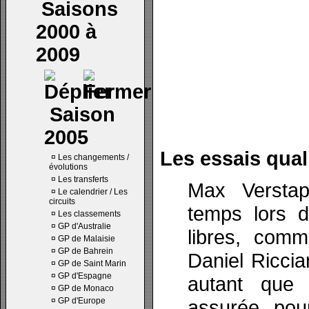
Saisons
2000 à
2009
Saison
2005
Les essais quali
¤
Les changements /
évolutions
¤
Les transferts
Max Verstap
¤
Le calendrier / Les
circuits
temps lors d
¤
Les classements
¤
GP d'Australie
libres, comme
¤
GP de Malaisie
¤
GP de Bahrein
Daniel Ricci
¤
GP de Saint Marin
¤
GP d'Espagne
autant que 
¤
GP de Monaco
¤
GP d'Europe
assurée pou