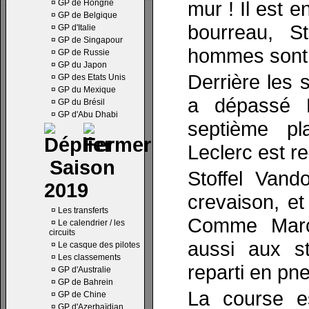
mur ! Il est 
¤
GP de Hongrie
¤
GP de Belgique
bourreau, St
¤
GP d'Italie
¤
GP de Singapour
hommes sont 
¤
GP de Russie
¤
GP du Japon
Derrière les 
¤
GP des Etats Unis
¤
GP du Mexique
a dépassé N
¤
GP du Brésil
¤
GP d'Abu Dhabi
septième pl
Leclerc est r
Saison
Stoffel Vand
2019
crevaison, et
¤
Les transferts
Comme Marcu
¤
Le calendrier / les
circuits
aussi aux st
¤
Le casque des pilotes
¤
Les classements
reparti en pn
¤
GP d'Australie
¤
GP de Bahrein
La course e
¤
GP de Chine
¤
GP d'Azerbaïdjan