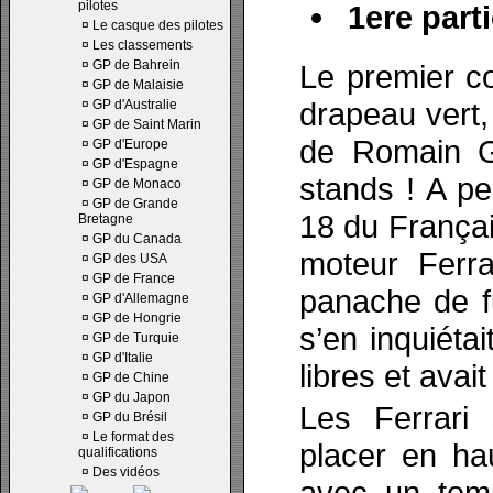
pilotes
1ere parti
¤
Le casque des pilotes
¤
Les classements
¤
GP de Bahrein
Le premier co
¤
GP de Malaisie
drapeau vert,
¤
GP d'Australie
¤
GP de Saint Marin
de Romain G
¤
GP d'Europe
¤
GP d'Espagne
stands ! A p
¤
GP de Monaco
¤
GP de Grande
18 du Françai
Bretagne
¤
GP du Canada
moteur Ferra
¤
GP des USA
¤
GP de France
panache de f
¤
GP d'Allemagne
¤
GP de Hongrie
s’en inquiéta
¤
GP de Turquie
¤
GP d'Italie
libres et avai
¤
GP de Chine
¤
GP du Japon
Les Ferrari
¤
GP du Brésil
¤
Le format des
placer en hau
qualifications
¤
Des vidéos
avec un tem