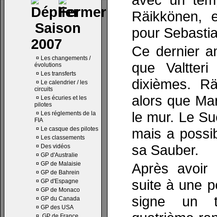
Räikkönen, 
Saison
pour Sebastia
2007
Ce dernier am
¤
Les changements /
que Valtter
évolutions
¤
Les transferts
dixièmes. Rä
¤
Le calendrier / les
circuits
alors que Mar
¤
Les écuries et les
pilotes
le mur. Le Su
¤
Les réglements de la
FIA
¤
Le casque des pilotes
mais a possib
¤
Les classements
sa Sauber.
¤
Des vidéos
¤
GP d'Australie
¤
GP de Malaisie
Après avoir
¤
GP de Bahrein
suite à une p
¤
GP d'Espagne
¤
GP de Monaco
signe un t
¤
GP du Canada
¤
GP des USA
¤
GP de France