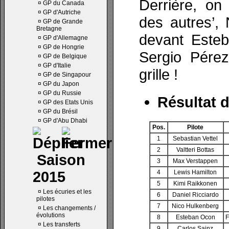
Derrière, on
¤
GP du Canada
¤
GP d'Autriche
des autres’,
¤
GP de Grande
Bretagne
devant Esteb
¤
GP d'Allemagne
¤
GP de Hongrie
Sergio Pérez
¤
GP de Belgique
¤
GP d'Italie
grille !
¤
GP de Singapour
¤
GP du Japon
¤
GP du Russie
Résultat d
¤
GP des Etats Unis
¤
GP du Brésil
¤
GP d'Abu Dhabi
Pos.
Pilote
1
Sebastian Vettel
2
Valtteri Bottas
Saison
3
Max Verstappen
2015
4
Lewis Hamilton
5
Kimi Raikkonen
¤
Les écuries et les
6
Daniel Ricciardo
pilotes
7
Nico Hulkenberg
¤
Les changements /
évolutions
8
Esteban Ocon
F
¤
Les transferts
9
Carlos Sainz