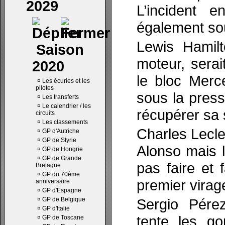
2029
L’incident 
également so
Lewis Hamilt
Saison
moteur, serai
2020
le bloc Merc
¤
Les écuries et les
pilotes
sous la press
¤
Les transferts
¤
Le calendrier / les
récupérer sa 
circuits
¤
Les classements
Charles Lecle
¤
GP d'Autriche
¤
GP de Styrie
Alonso mais l
¤
GP de Hongrie
¤
GP de Grande
pas faire et f
Bretagne
¤
GP du 70ème
premier virage
anniversaire
¤
GP d'Espagne
¤
GP de Belgique
Sergio Pére
¤
GP d'Italie
tente les g
¤
GP de Toscane