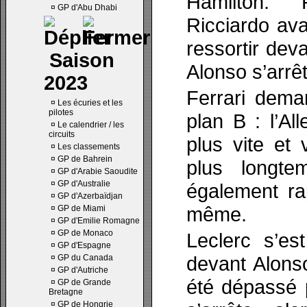
Hamilton. 
¤
GP d'Abu Dhabi
Ricciardo ava
ressortir dev
Saison
Alonso s’arrêt
2023
Ferrari dema
¤
Les écuries et les
pilotes
plan B : l’Al
¤
Le calendrier / les
circuits
plus vite et 
¤
Les classements
¤
GP de Bahrein
plus longte
¤
GP d'Arabie Saoudite
¤
GP d'Australie
également rap
¤
GP d'Azerbaïdjan
même.
¤
GP de Miami
¤
GP d'Emilie Romagne
¤
GP de Monaco
Leclerc s’est
¤
GP d'Espagne
devant Alons
¤
GP du Canada
¤
GP d'Autriche
été dépassé 
¤
GP de Grande
Bretagne
¤
GP de Hongrie