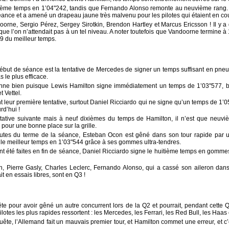
rième temps en 1’04"242, tandis que Fernando Alonso remonte au neuvième rang.
 séance et a amené un drapeau jaune très malvenu pour les pilotes qui étaient en cou
ndoorne, Sergio Pérez, Sergey Sirotkin, Brendon Hartley et Marcus Ericsson ! Il y 
 que l’on n’attendait pas à un tel niveau. A noter toutefois que Vandoorne termine à
9 du meilleur temps.
ébut de séance est la tentative de Mercedes de signer un temps suffisant en pneu
s le plus efficace.
nne bien puisque Lewis Hamilton signe immédiatement un temps de 1’03"577, bat
t Vettel.
t leur première tentative, surtout Daniel Ricciardo qui ne signe qu’un temps de 1’0
d’hui !
tative suivante mais à neuf dixièmes du temps de Hamilton, il n’est que neuvi
pour une bonne place sur la grille.
utes du terme de la séance, Esteban Ocon est gêné dans son tour rapide par u
s le meilleur temps en 1’03"544 grâce à ses gommes ultra-tendres.
 été faites en fin de séance, Daniel Ricciardo signe le huitième temps en gommes 
, Pierre Gasly, Charles Leclerc, Fernando Alonso, qui a cassé son aileron dans 
it en essais libres, sont en Q3 !
te pour avoir gêné un autre concurrent lors de la Q2 et pourrait, pendant cette Q
lotes les plus rapides ressortent : les Mercedes, les Ferrari, les Red Bull, les Haas 
uête, l’Allemand fait un mauvais premier tour, et Hamilton commet une erreur, et c