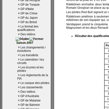
record de la piste en 1’03"264.
¤
GP de Hongrie
Räikkönen enchaîne deux tentat
¤
GP de Turquie
Romain Grosjean se place au quat
¤
GP d'Italie
Les pilotes Red Bull signent un
¤
GP de Chine
Räikkönen améliore à seulement q
¤
GP du Japon
millièmes de son équipier qui, c
¤
GP du Brésil
Verstappen prend la cinquième p
¤
Le format des
Magnussen et les deux Renault d
qualifications
¤
Des vidéos
Résultat des qualificatio
Saison 2007
Po
¤
Les changements /
évolutions
¤
Les transferts
¤
Le calendrier / les
circuits
¤
Les écuries et les
pilotes
¤
Les réglements de la
FIA
¤
Le casque des pilotes
¤
Les classements
¤
Des vidéos
¤
GP d'Australie
1
¤
GP de Malaisie
¤
GP de Bahrein