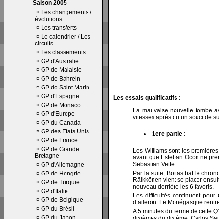
Saison 2005
¤
Les changements /
évolutions
¤
Les transferts
¤
Le calendrier / Les
circuits
¤
Les classements
¤
GP d'Australie
¤
GP de Malaisie
¤
GP de Bahrein
¤
GP de Saint Marin
¤
GP d'Espagne
Les essais qualificatifs :
¤
GP de Monaco
La mauvaise nouvelle tombe av
¤
GP d'Europe
vitesses après qu’un souci de su
¤
GP du Canada
¤
GP des Etats Unis
1ere partie :
¤
GP de France
¤
GP de Grande
Les Williams sont les premières 
Bretagne
avant que Esteban Ocon ne prenn
Sebastian Vettel.
¤
GP d'Allemagne
Par la suite, Bottas bat le chro
¤
GP de Hongrie
Räikkönen vient se placer ensuit
¤
GP de Turquie
nouveau derrière les 6 favoris.
¤
GP d'Italie
Les difficultés continuent pour
¤
GP de Belgique
d’aileron. Le Monégasque rentre
¤
GP du Brésil
A 5 minutes du terme de cette Q1
¤
GP du Japon
dixièmes du dixième, Carlos Sai