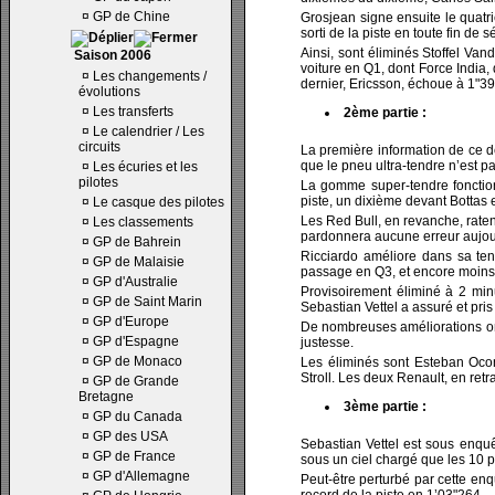
¤
GP de Chine
Grosjean signe ensuite le quat
sorti de la piste en toute fin de
Ainsi, sont éliminés Stoffel Va
Saison 2006
voiture en Q1, dont Force India,
¤
Les changements /
dernier, Ericsson, échoue à 1"39
évolutions
¤
Les transferts
2ème partie :
¤
Le calendrier / Les
circuits
La première information de ce d
que le pneu ultra-tendre n’est pa
¤
Les écuries et les
pilotes
La gomme super-tendre fonctio
piste, un dixième devant Bottas e
¤
Le casque des pilotes
Les Red Bull, en revanche, raten
¤
Les classements
pardonnera aucune erreur aujour
¤
GP de Bahrein
Ricciardo améliore dans sa ten
¤
GP de Malaisie
passage en Q3, et encore moins 
¤
GP d'Australie
Provisoirement éliminé à 2 min
¤
GP de Saint Marin
Sebastian Vettel a assuré et pri
¤
GP d'Europe
De nombreuses améliorations ont
¤
GP d'Espagne
justesse.
¤
GP de Monaco
Les éliminés sont Esteban Ocon
Stroll. Les deux Renault, en retra
¤
GP de Grande
Bretagne
3ème partie :
¤
GP du Canada
¤
GP des USA
Sebastian Vettel est sous enquê
¤
GP de France
sous un ciel chargé que les 10 pi
¤
GP d'Allemagne
Peut-être perturbé par cette enq