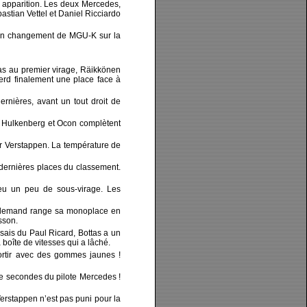
n apparition. Les deux Mercedes,
astian Vettel et Daniel Ricciardo
u’un changement de MGU-K sur la
as au premier virage, Räikkönen
perd finalement une place face à
ernières, avant un tout droit de
, Hulkenberg et Ocon complètent
sur Verstappen. La température de
dernières places du classement.
 eu un peu de sous-virage. Les
’Allemand range sa monoplace en
sson.
ssais du Paul Ricard, Bottas a un
boîte de vitesses qui a lâché.
ssortir avec des gommes jaunes !
de secondes du pilote Mercedes !
erstappen n’est pas puni pour la