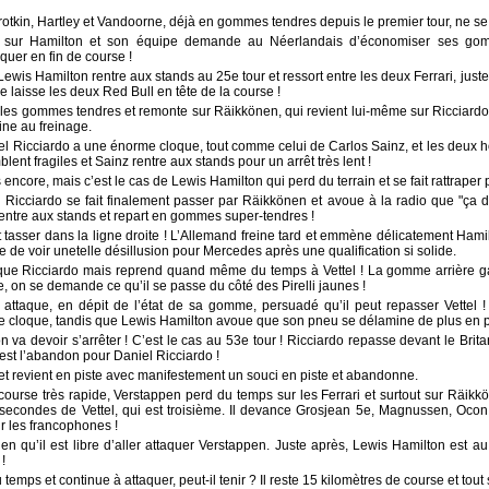
otkin, Hartley et Vandoorne, déjà en gommes tendres depuis le premier tour, ne se 
t sur Hamilton et son équipe demande au Néerlandais d’économiser ses go
aquer en fin de course !
Lewis Hamilton rentre aux stands au 25e tour et ressort entre les deux Ferrari, juste
ue laisse les deux Red Bull en tête de la course !
les gommes tendres et remonte sur Räikkönen, qui revient lui-même sur Ricciardo ! 
ne au freinage.
l Ricciardo a une énorme cloque, tout comme celui de Carlos Sainz, et les deux
lent fragiles et Sainz rentre aux stands pour un arrêt très lent !
encore, mais c’est le cas de Lewis Hamilton qui perd du terrain et se fait rattraper p
Ricciardo se fait finalement passer par Räikkönen et avoue à la radio que "ça d
ntre aux stands et repart en gommes super-tendres !
t tasser dans la ligne droite ! L’Allemand freine tard et emmène délicatement Hamilt
e de voir unetelle désillusion pour Mercedes après une qualification si solide.
ue Ricciardo mais reprend quand même du temps à Vettel ! La gomme arrière 
 on se demande ce qu’il se passe du côté des Pirelli jaunes !
 attaque, en dépit de l’état de sa gomme, persuadé qu’il peut repasser Vettel 
e cloque, tandis que Lewis Hamilton avoue que son pneu se délamine de plus en p
 va devoir s’arrêter ! C’est le cas au 53e tour ! Ricciardo repasse devant le Bri
’est l’abandon pour Daniel Ricciardo !
 et revient en piste avec manifestement un souci en piste et abandonne.
 course très rapide, Verstappen perd du temps sur les Ferrari et surtout sur Räikk
secondes de Vettel, qui est troisième. Il devance Grosjean 5e, Magnussen, Ocon,
ur les francophones !
n qu’il est libre d’aller attaquer Verstappen. Juste après, Lewis Hamilton est au
!
emps et continue à attaquer, peut-il tenir ? Il reste 15 kilomètres de course et tou