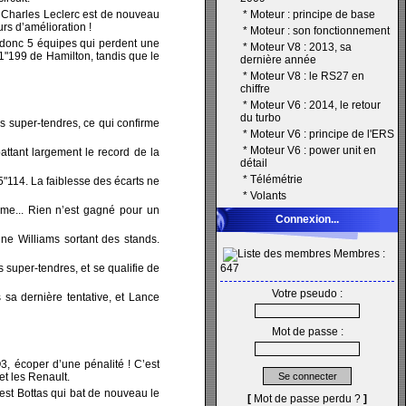
 Charles Leclerc est de nouveau
*
Moteur : principe de base
rs d’amélioration !
*
Moteur : son fonctionnement
a donc 5 équipes qui perdent une
*
Moteur V8 : 2013, sa
 1"199 de Hamilton, tandis que le
dernière année
*
Moteur V8 : le RS27 en
chiffre
*
Moteur V6 : 2014, le retour
du turbo
s super-tendres, ce qui confirme
*
Moteur V6 : principe de l'ERS
*
Moteur V6 : power unit en
tant largement le record de la
détail
*
Télémétrie
5"114. La faiblesse des écarts ne
*
Volants
ème... Rien n’est gagné pour un
Connexion...
ne Williams sortant des stands.
Membres :
super-tendres, et se qualifie de
647
Votre pseudo :
sa dernière tentative, et Lance
Mot de passe :
3, écoper d’une pénalité ! C’est
et les Renault.
’est Bottas qui bat de nouveau le
[
Mot de passe perdu ?
]