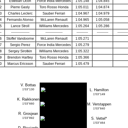
1
Esteban Ocon
Force India Mercedes
1:05.148
1:04.845
2
Pierre Gasly
Toro Rosso Honda
1:05.011
1:04.874
3
Charles Leclerc
Sauber Ferrari
1:04.967
1:04.979
4
Fernando Alonso
McLaren Renault
1:04.965
1:05.058
5
Lance Stroll
Williams Mercedes
1:05.264
1:05.286
—
----------------
---------------
----------
----------
---------
6
Stoffel Vandoorne
McLaren Renault
1:05.271
7
Sergio Perez
Force India Mercedes
1:05.279
8
Sergey Sirotkin
Williams Mercedes
1:05.322
9
Brendon Hartley
Toro Rosso Honda
1:05.366
0
Marcus Ericsson
Sauber Ferrari
1:05.479
V. Bottas
1'03"130
L. Hamilton
1'03"149
K. Raikkonen
1'03"660
M. Verstappen
1'03"840
R. Grosjean
1'03"892
S. Vettel*
1'03"464
D. Ricciardo