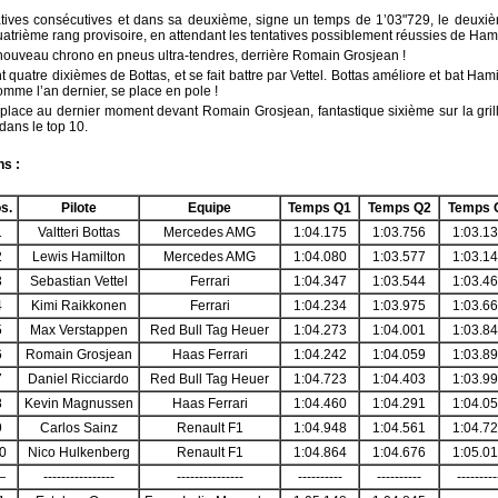
ives consécutives et dans sa deuxième, signe un temps de 1’03"729, le deuxiè
rième rang provisoire, en attendant les tentatives possiblement réussies de Hamil
 nouveau chrono en pneus ultra-tendres, derrière Romain Grosjean !
uatre dixièmes de Bottas, et se fait battre par Vettel. Bottas améliore et bat Ha
omme l’an dernier, se place en pole !
lace au dernier moment devant Romain Grosjean, fantastique sixième sur la gril
ans le top 10.
ns :
s.
Pilote
Equipe
Temps Q1
Temps Q2
Temps 
1
Valtteri Bottas
Mercedes AMG
1:04.175
1:03.756
1:03.1
2
Lewis Hamilton
Mercedes AMG
1:04.080
1:03.577
1:03.1
3
Sebastian Vettel
Ferrari
1:04.347
1:03.544
1:03.4
4
Kimi Raikkonen
Ferrari
1:04.234
1:03.975
1:03.6
5
Max Verstappen
Red Bull Tag Heuer
1:04.273
1:04.001
1:03.8
6
Romain Grosjean
Haas Ferrari
1:04.242
1:04.059
1:03.8
7
Daniel Ricciardo
Red Bull Tag Heuer
1:04.723
1:04.403
1:03.9
8
Kevin Magnussen
Haas Ferrari
1:04.460
1:04.291
1:04.0
9
Carlos Sainz
Renault F1
1:04.948
1:04.561
1:04.7
0
Nico Hulkenberg
Renault F1
1:04.864
1:04.676
1:05.0
—
----------------
---------------
----------
----------
---------