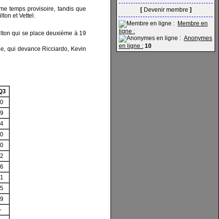
me temps provisoire, tandis que
[
Devenir membre
]
ton et Vettel.
Membre en
ligne :
milton qui se place deuxième à 19
Anonymes
en ligne :
10
le, qui devance Ricciardo, Kevin
Q3
30
49
64
60
40
92
96
51
25
19
-