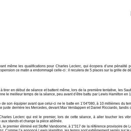
ant même les qualifications pour Charles Leclerc, qui écopera d’une pénalité 
spension ce matin a endommagé celle-ci : il reculera de 5 places sur la grille de dé
à tirer en début de séance et battent même, lors de la première tentative, les Sa
e le meilleur temps de la séance, peu avant d’être battu par Lewis Hamilton en 1’0
no de son équipier avant que celui-ci ne le batte en 1’04"080, à 10 millièmes du te
e juste derrière les Mercedes, devant Max Verstappen et Daniel Ricciardo, tandis 
 Charles Leclerc qui est le premier, lors de cette séance, à aller toucher les vib
 aux stands et change la pièce abîmée.
, le premier éliminé est Stoffel Vandoorne, à 1"317 de la référence provisoire de L
nz. Comme l’a annoncé Lewis Hamilton, les temps sont extrêmement serrés sur le ci