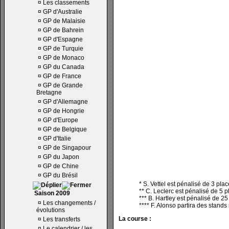
¤
Les classements
¤
GP d'Australie
¤
GP de Malaisie
¤
GP de Bahrein
¤
GP d'Espagne
¤
GP de Turquie
¤
GP de Monaco
¤
GP du Canada
¤
GP de France
¤
GP de Grande
Bretagne
¤
GP d'Allemagne
¤
GP de Hongrie
¤
GP d'Europe
¤
GP de Belgique
¤
GP d'Italie
¤
GP de Singapour
¤
GP du Japon
¤
GP de Chine
¤
GP du Brésil
* S. Vettel est pénalisé de 3 pla
** C. Leclerc est pénalisé de 5 
Saison 2009
*** B. Hartley est pénalisé de 2
¤
Les changements /
**** F. Alonso partira des stand
évolutions
La course :
¤
Les transferts
¤
Le calendrier / les