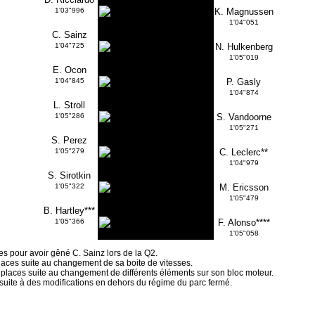
1'03"996
K. Magnussen
1'04"051
C. Sainz
1'04"725
N. Hulkenberg
1'05"019
E. Ocon
1'04"845
P. Gasly
1'04"874
L. Stroll
1'05"286
S. Vandoorne
1'05"271
S. Perez
1'05"279
C. Leclerc**
1'04"979
S. Sirotkin
1'05"322
M. Ericsson
1'05"479
B. Hartley***
1'05"366
F. Alonso****
1'05"058
ces pour avoir gêné C. Sainz lors de la Q2.
places suite au changement de sa boite de vitesses.
5 places suite au changement de différents éléments sur son bloc moteur.
s suite à des modifications en dehors du régime du parc fermé.