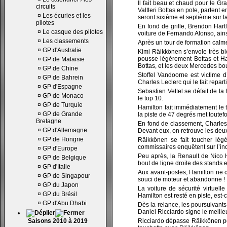
Il fait beau et chaud pour le G
circuits
Valtteri Bottas en pole, partent
¤
Les écuries et les
seront sixième et septième sur la 
pilotes
En fond de grille, Brendon Har
¤
Le casque des pilotes
voiture de Fernando Alonso, ains
¤
Les classements
Après un tour de formation calme, l
¤
GP d'Australie
Kimi Räikkönen s’envole très b
pousse légèrement Bottas et Ham
¤
GP de Malaisie
Bottas, et les deux Mercedes bo
¤
GP de Chine
Stoffel Vandoorne est victime d
¤
GP de Bahrein
Charles Leclerc qui le fait repa
¤
GP d'Espagne
Sebastian Vettel se défait de 
¤
GP de Monaco
le top 10.
¤
GP de Turquie
Hamilton fait immédiatement le t
¤
GP de Grande
la piste de 47 degrés met toute
Bretagne
En fond de classement, Charles
¤
GP d'Allemagne
Devant eux, on retrouve les deu
¤
GP de Hongrie
Räikkönen se fait toucher lég
commissaires enquêtent sur l’inc
¤
GP d'Europe
Peu après, la Renault de Nico 
¤
GP de Belgique
bout de ligne droite des stands
¤
GP d'Italie
Aux avant-postes, Hamilton ne cr
¤
GP de Singapour
souci de moteur et abandonne ! D
¤
GP du Japon
La voiture de sécurité virtuell
¤
GP du Brésil
Hamilton est resté en piste, est-
¤
GP d'Abu Dhabi
Dès la relance, les poursuivant
Daniel Ricciardo signe le meilleur
Saisons 2010 à 2019
Ricciardo dépasse Räikkönen pou