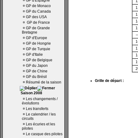
¤
GP d'Espagne
1
¤
GP de Monaco
1
¤
GP du Canada
1
¤
GP des USA
1
¤
GP de France
¤
GP de Grande
1
Bretagne
¤
GP d'Europe
1
¤
GP de Hongrie
1
¤
GP de Turquie
¤
GP d'Italie
1
¤
GP de Belgique
1
¤
GP du Japon
2
¤
GP de Chine
¤
GP du Brésil
Grille de départ :
¤
Résumé de la saison
Saison 2008
¤
Les changements /
évolutions
¤
Les transferts
¤
Le calendrier / les
circuits
¤
Les écuries et les
pilotes
¤
Le casque des pilotes