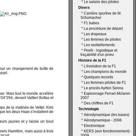
*
Le salaire des pilotes
Divers
*
Carrière sportive de M.
Schumacher
*
F1 babes
*
La procédure de départ
*
Les drapeaux
*
Les femmes de pilotes
*
Les ravitaillements
*
Pirelli - logisitique et
traçabilité d'un pneu
Histoire de la F1
*
L'évolution de la F1
pour un changement de boîte de
*
Les champions du monde
part.
*
Quelques records
*
Les femmes pilotes de F1
*
Le procès Ayrton Senna
uber. Mais tout le monde accélère
*
Espionnage Ferrari-Mclaren
4"294, devant Valtteri Bottas et
2007
*
Des chiffres de F1
mps de la matinée de Vettel. Kimi
Technologie
que les deux Haas s’installent de
*
Aérodynamique (les bases)
*
Aérodynamique - 2006
reurs jaunes et y laisse un bout
*
Electronique
ewis Hamilton, mais aussi à trois
*
KERS (son fonctionnement) -
rcuit.
2009