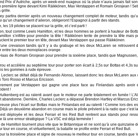
rand Prix d’Autriche, après un week-end nuageux où la pluie n’aura jamais fait so
 en première ligne devant Kimi Räikkönen, Max Verstappen et Romain Grosjean ! Seb
grille.
tley partira dernier après un nouveau changement complet de moteur, tandis q
i qu’un changement d’aileron, obligeront l’Espagnol à partir des stands.
es 19 pilotes se placent sur la grille, et c’est parti !
ien, tout comme Lewis Hamilton, et les deux hommes se portent à hauteur de Bott
ilton s’infiltre pour prendre la tête ! Räikkönen tente de prendre la tête mais 
uclent le premier tour en tête, devant Max Verstappen qui passe Räikkönen.
’une crevaison tandis qu’il y a du grabuge et les deux McLaren se retrouvent d
rtir entre les deux monoplaces orange.
la Haas de Romain Grosjean pour prendre la sixième place, tandis que Magnussen
rou et accélère au septième tour pour porter son écart à 2,5s sur Bottas et 4,3s 
fois les gommes à rude épreuve.
 Leclerc se défait déjà de Fernando Alonso, laissant donc les deux McLaren aux 
x Toro Rosso et Marcus Ericsson.
èrement par Verstappen qui gagne une place face au Finlandais après avoir
ident !
Hulkenberg est au ralenti avant que le moteur ne parte totalement en fumée ! L
 et abandonne. Derrière, Charles Leclerc a dépassé Brendon Hartley et Marcus Eric
euse plus l’écart sur Bottas mais le Finlandais est au ralenti ! Comme lors des e
éjà un deuxième abandon en course mais le pilote prévient à la radio que c’est la 
e est déployée et les deux Ferrari et les Red Bull rentrent aux stands pour re
ce là une erreur stratégique ? La VSC est déjà terminée !
s de Hamilton tournent plus vite que le Britannique et ne sont qu’à une quinzaine 
 tour en course, et virtuellement, la bataille se profile entre Ferrari et Red Bull.
r la troisième place et signe de nouveau le meilleur tour en course, tandis que V