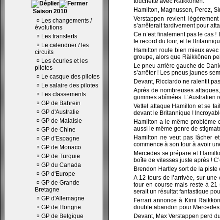
touchette avec Räikkönen.
Hamilton, Magnussen, Perez, Sir
Saison 2010
Verstappen revient légèremen
¤
Les changements /
s’arrêterait tardivement pour att
évolutions
Ce n’est finalement pas le cas ! 
¤
Les transferts
le record du tour, et le Britanniq
¤
Le calendrier / les
Hamilton roule bien mieux avec 
circuits
groupe, alors que Räikkönen pei
¤
Les écuries et les
Le pneu arrière gauche de Danie
pilotes
s’arrêter ! Les pneus jaunes semb
¤
Le casque des pilotes
Devant, Ricciardo ne ralentit pas 
¤
Le salaire des pilotes
Après de nombreuses attaques, 
¤
Les classements
gommes abîmées. L’Australien re
¤
GP de Bahrein
Vettel attaque Hamilton et se fai
¤
GP d'Australie
devant le Britannique ! Incroyabl
¤
GP de Malaisie
Hamilton a le même problème q
aussi le même genre de stigmate,
¤
GP de Chine
Hamilton ne veut pas lâcher et
¤
GP d'Espagne
commence à son tour à avoir un
¤
GP de Monaco
Mercedes se prépare et Hamilton
¤
GP de Turquie
boîte de vitesses juste après ! C
¤
GP du Canada
Brendon Hartley sort de la piste
¤
GP d'Europe
A 12 tours de l’arrivée, sur une
¤
GP de Grande
tour en course mais reste à 21 
Bretagne
serait un résultat fantastique po
¤
GP d'Allemagne
Ferrari annonce à Kimi Räikköne
¤
GP de Hongrie
double abandon pour Mercedes 
¤
GP de Belgique
Devant, Max Verstappen perd du t