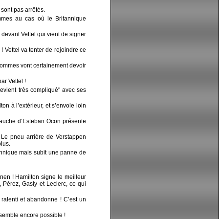
sont pas arrêtés.
mmes au cas où le Britannique
 devant Vettel qui vient de signer
Vettel va tenter de rejoindre ce
 hommes vont certainement devoir
ar Vettel !
evient très compliqué" avec ses
on à l’extérieur, et s’envole loin
gauche d’Esteban Ocon présente
! Le pneu arrière de Verstappen
lus.
tannique mais subit une panne de
önen ! Hamilton signe le meilleur
 Pérez, Gasly et Leclerc, ce qui
 ralenti et abandonne ! C’est un
t semble encore possible !