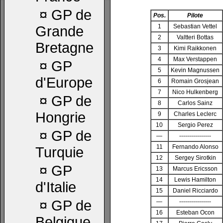
¤
GP de
Pos.
Pilote
1
Sebastian Vettel
Grande
2
Valtteri Bottas
Bretagne
3
Kimi Raikkonen
4
Max Verstappen
¤
GP
5
Kevin Magnussen
d'Europe
6
Romain Grosjean
7
Nico Hulkenberg
¤
GP de
8
Carlos Sainz
Hongrie
9
Charles Leclerc
10
Sergio Perez
¤
GP de
—
----------------
11
Fernando Alonso
Turquie
12
Sergey Sirotkin
¤
GP
13
Marcus Ericsson
14
Lewis Hamilton
d'Italie
15
Daniel Ricciardo
¤
GP de
—
----------------
16
Esteban Ocon
Belgique