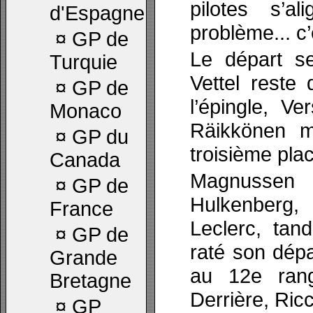
pilotes s’a
d'Espagne
problème... c’e
¤
GP de
Le départ s
Turquie
Vettel reste
¤
GP de
l’épingle, V
Monaco
Räikkönen m
¤
GP du
troisième plac
Canada
Magnussen
¤
GP de
Hulkenberg,
France
Leclerc, tan
¤
GP de
raté son dép
Grande
au 12e ran
Bretagne
Derrière, Ricc
¤
GP