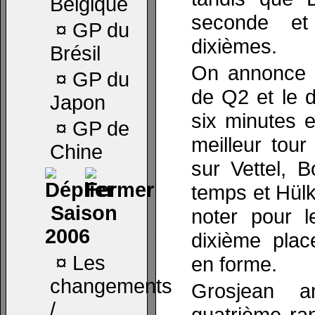
Belgique
seconde e
¤
GP du
dixièmes.
Brésil
On annonce u
¤
GP du
de Q2 et le d
Japon
six minutes 
¤
GP de
meilleur tou
Chine
sur Vettel, 
temps et Hül
Saison
noter pour 
2006
dixième pla
¤
Les
en forme.
changements
Grosjean a
/
quatrième ra