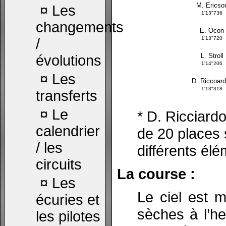
M. Ericso
¤
Les
1'13"736
changements
E. Ocon
1'13"720
/
L. Stroll
évolutions
1'14"206
¤
Les
D. Riccoard
1'13"318
transferts
¤
Le
* D. Ricciard
calendrier
de 20 places
/ les
différents él
circuits
La course :
¤
Les
Le ciel est 
écuries et
sèches à l’he
les pilotes