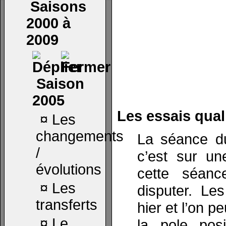
Saisons
2000 à
2009
Saison
2005
Les essais quali
¤
Les
changements
La séance d
/
c’est sur u
évolutions
cette séanc
¤
Les
disputer. Le
transferts
hier et l’on p
¤
Le
la pole posi