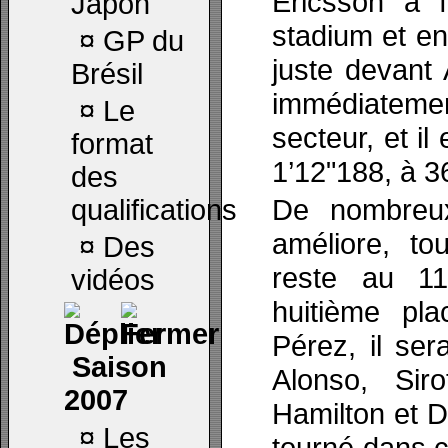
Ericsson a fa
Japon
stadium et en
¤
GP du
juste devant
Brésil
immédiatem
¤
Le
secteur, et i
format
1’12"188, à 3
des
De nombreux
qualifications
améliore, t
¤
Des
reste au 11
vidéos
huitième pl
Pérez, il se
Saison
Alonso, Sir
2007
Hamilton et D
¤
Les
tourné dans c