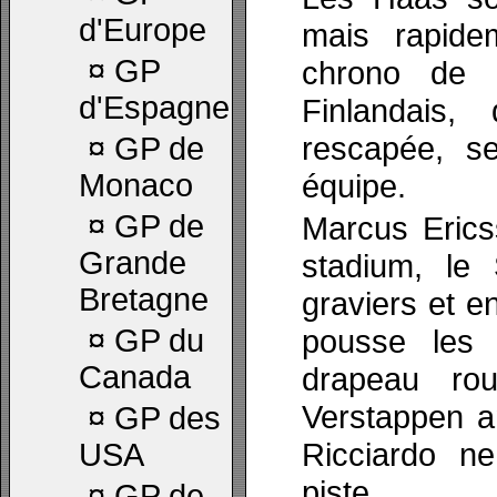
d'Europe
mais rapide
¤
GP
chrono de 
d'Espagne
Finlandais
rescapée, s
¤
GP de
Monaco
équipe.
¤
GP de
Marcus Erics
Grande
stadium, le
Bretagne
graviers et en
¤
GP du
pousse les 
Canada
drapeau r
Verstappen am
¤
GP des
Ricciardo ne
USA
piste.
¤
GP de