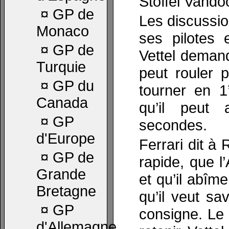
Stoffel Vandoo
¤
GP de
Les discussio
Monaco
ses pilotes 
¤
GP de
Vettel demand
Turquie
peut rouler p
¤
GP du
tourner en 1
Canada
qu’il peut
¤
GP
secondes.
d'Europe
Ferrari dit à
¤
GP de
rapide, que l’
Grande
et qu’il abîm
Bretagne
qu’il veut sa
¤
GP
consigne. Le
d'Allemagne