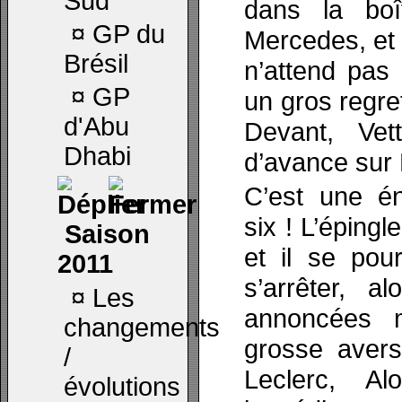
Sud
dans la boî
¤
GP du
Mercedes, et 
Brésil
n’attend pas 
¤
GP
un gros regret
d'Abu
Devant, Vet
Dhabi
d’avance sur
C’est une é
six ! L’éping
Saison
et il se pour
2011
s’arrêter, a
¤
Les
annoncées 
changements
grosse avers
/
Leclerc, Al
évolutions