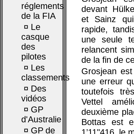
réglements
devant Hülk
de la FIA
et Sainz qu
¤
Le
rapide, tand
casque
une seule te
des
relancent si
pilotes
de la fin de c
¤
Les
Grosjean est
classements
une erreur q
¤
Des
toutefois tr
vidéos
Vettel amél
¤
GP
deuxième plac
d'Australie
Bottas est e
¤
GP de
1’11"416, le m