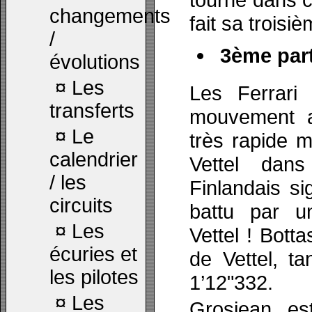
changements
fait sa troisi
/
3ème part
évolutions
¤
Les
Les Ferrari
transferts
mouvement a
¤
Le
très rapide 
calendrier
Vettel dan
/ les
Finlandais s
circuits
battu par u
¤
Les
Vettel ! Botta
écuries et
de Vettel, t
les pilotes
1’12"332.
¤
Les
Grosjean es