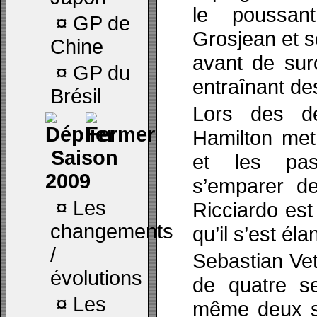
le poussan
¤
GP de
Grosjean et s
Chine
avant de sur
¤
GP du
entraînant de
Brésil
Lors des de
Hamilton me
Saison
et les pas
2009
s’emparer de
¤
Les
Ricciardo es
changements
qu’il s’est é
/
Sebastian Vet
évolutions
de quatre se
¤
Les
même deux s