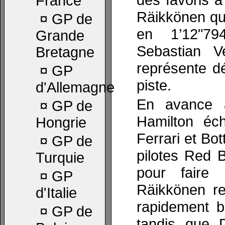
France
Räikkönen qu
¤
GP de
en 1’12"79
Grande
Sebastian V
Bretagne
représente d
¤
GP
piste.
d'Allemagne
En avance a
¤
GP de
Hamilton éc
Hongrie
Ferrari et Bo
¤
GP de
pilotes Red B
Turquie
pour faire
¤
GP
Räikkönen re
d'Italie
rapidement b
¤
GP de
tandis que 