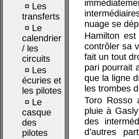
immédiate
¤
Les
intermédiaire
transferts
nuage se dépl
¤
Le
Hamilton est 
calendrier
contrôler sa 
/ les
fait un tout d
circuits
pari pourrait 
¤
Les
que la ligne d
écuries et
les trombes d
les pilotes
Toro Rosso 
¤
Le
pluie à Gasly
casque
des interméd
des
d’autres par
pilotes