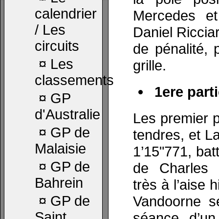
calendrier
Mercedes et
/ Les
Daniel Riccia
circuits
de pénalité, 
¤
Les
grille.
classements
1ere parti
¤
GP
d'Australie
Les premier p
¤
GP de
tendres, et L
Malaisie
1’15"771, bat
¤
GP de
de Charles 
Bahrein
très à l’aise 
¤
GP de
Vandoorne se
Saint
séance d’u