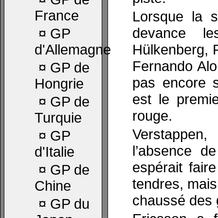
France
Lorsque la s
devance le
¤
GP
Hülkenberg, P
d'Allemagne
Fernando Alon
¤
GP de
pas encore s
Hongrie
est le premi
¤
GP de
rouge.
Turquie
Verstappen,
¤
GP
l’absence de
d'Italie
espérait fair
¤
GP de
tendres, mais 
Chine
chaussé des 
¤
GP du