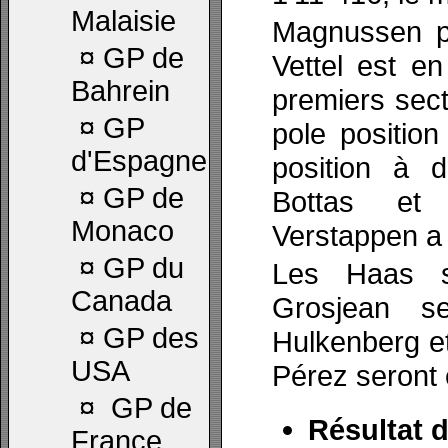
Malaisie
Magnussen pr
¤
GP de
Vettel est e
Bahrein
premiers sect
¤
GP
pole position
d'Espagne
position à d
¤
GP de
Bottas et
Monaco
Verstappen a
¤
GP du
Les Haas se
Canada
Grosjean s
¤
GP des
Hulkenberg et
USA
Pérez seront 
¤
GP de
Résultat d
France