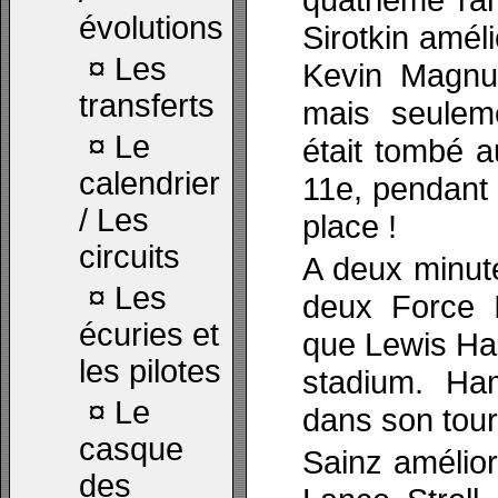
évolutions
Sirotkin amél
¤
Les
Kevin Magnus
transferts
mais seulem
¤
Le
était tombé 
calendrier
11e, pendant 
/ Les
place !
circuits
A deux minut
¤
Les
deux Force I
écuries et
que Lewis Ham
les pilotes
stadium. Ha
¤
Le
dans son tour
casque
Sainz amélior
des