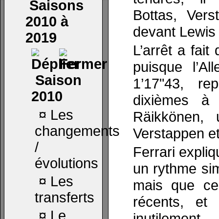
Saisons
Bottas, Ver
2010 à
devant Lewis
2019
L’arrêt a fait
puisque l’A
Saison
1’17"43, re
2010
dixièmes à 
¤
Les
Räikkönen,
changements
Verstappen et
/
Ferrari expli
évolutions
un rythme sim
¤
Les
mais que ce
transferts
récents, et 
¤
Le
inutilement.