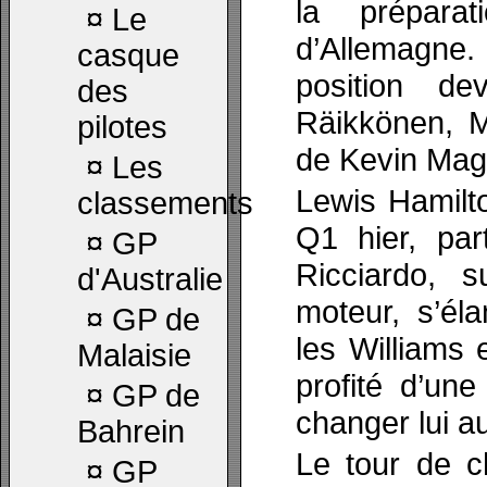
la prépar
¤
Le
d’Allemagne. 
casque
position de
des
Räikkönen, 
pilotes
de Kevin Mag
¤
Les
Lewis Hamilt
classements
Q1 hier, par
¤
GP
Ricciardo, 
d'Australie
moteur, s’éla
¤
GP de
les Williams 
Malaisie
profité d’une
¤
GP de
changer lui au
Bahrein
Le tour de c
¤
GP