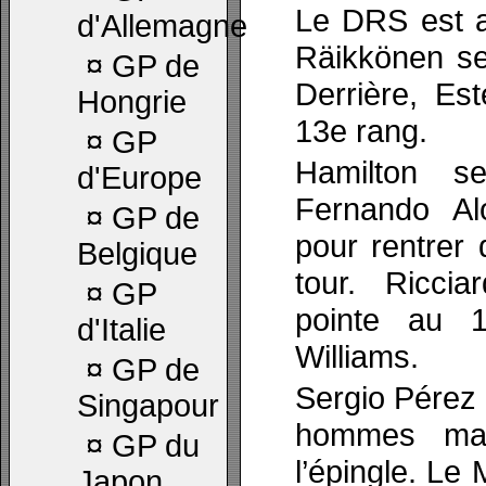
Le DRS est a
d'Allemagne
Räikkönen se 
¤
GP de
Derrière, E
Hongrie
13e rang.
¤
GP
Hamilton s
d'Europe
Fernando Al
¤
GP de
pour rentrer
Belgique
tour. Ricci
¤
GP
pointe au 
d'Italie
Williams.
¤
GP de
Sergio Pérez 
Singapour
hommes ma
¤
GP du
l’épingle. Le 
Japon