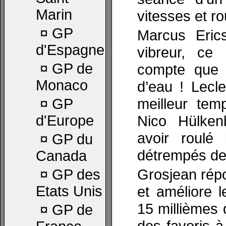
Marin
vitesses et ro
¤
GP
Marcus Eric
d'Espagne
vibreur, ce
¤
GP de
compte que 
Monaco
d’eau ! Lecl
meilleur tem
¤
GP
d'Europe
Nico Hülken
avoir roulé 
¤
GP du
détrempés de l
Canada
Grosjean rép
¤
GP des
Etats Unis
et améliore
15 millièmes 
¤
GP de
des favoris à