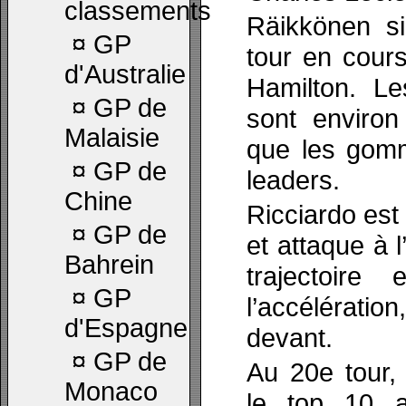
classements
Räikkönen si
¤
GP
tour en cours
d'Australie
Hamilton. L
¤
GP de
sont enviro
Malaisie
que les gomm
¤
GP de
leaders.
Chine
Ricciardo est 
¤
GP de
et attaque à l
Bahrein
trajectoir
¤
GP
l’accélération
d'Espagne
devant.
¤
GP de
Au 20e tour,
Monaco
le top 10 a