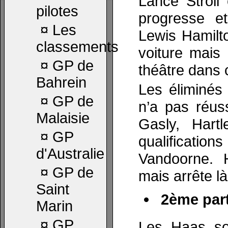
Lance Stroll
pilotes
progresse e
¤
Les
Lewis Hamilto
classements
voiture mais 
¤
GP de
théâtre dans c
Bahrein
Les éliminés
¤
GP de
n’a pas réus
Malaisie
Gasly, Hart
¤
GP
qualificatio
d'Australie
Vandoorne. 
¤
GP de
mais arrête là
Saint
2ème part
Marin
¤
GP
Les Haas so