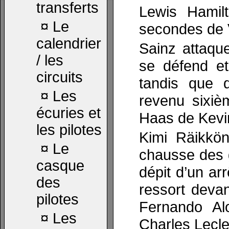
transferts
Lewis Hamil
¤
Le
secondes de V
calendrier
Sainz attaqu
/ les
se défend e
circuits
tandis que 
¤
Les
revenu sixiè
écuries et
Haas de Kev
les pilotes
Kimi Räikkön
¤
Le
chausse des
casque
dépit d’un arr
des
ressort devan
pilotes
Fernando Al
¤
Les
Charles Lecler