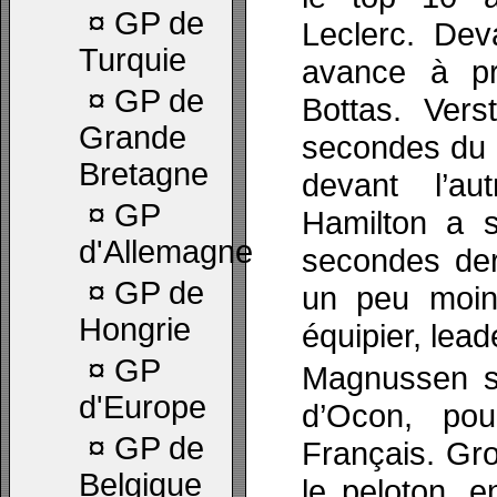
¤
GP de
Leclerc. Dev
Turquie
avance à p
¤
GP de
Bottas. Ver
Grande
secondes du 
Bretagne
devant l’au
¤
GP
Hamilton a s
d'Allemagne
secondes der
¤
GP de
un peu moi
Hongrie
équipier, lead
¤
GP
Magnussen s’
d'Europe
d’Ocon, pou
¤
GP de
Français. Gro
Belgique
le peloton, e