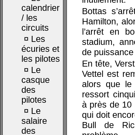
calendrier
Bottas s’arrê
/ les
Hamilton, alo
circuits
l’arrêt en b
¤
Les
stadium, ann
écuries et
de puissance 
les pilotes
En tête, Vers
¤
Le
Vettel est r
casque
alors que le 
des
ressort cinq
pilotes
à près de 10
¤
Le
qui doit encor
salaire
Bull de Ri
des