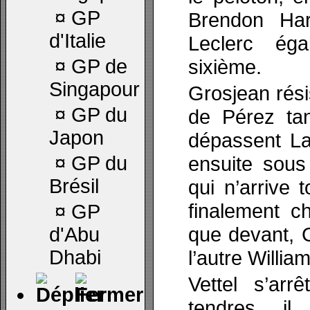
¤
GP
Brendon Hart
d'Italie
Leclerc éga
¤
GP de
sixième.
Singapour
Grosjean rés
¤
GP du
de Pérez ta
Japon
dépassent La
¤
GP du
ensuite sous
Brésil
qui n’arrive 
finalement ch
¤
GP
que devant, 
d'Abu
Dhabi
l’autre Willia
Vettel s’ar
tendres, il