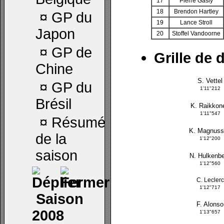
17
Pierre Gasly
18
Brendon Hartley
¤
GP du
19
Lance Stroll
Japon
20
Stoffel Vandoorne
¤
GP de
Grille de 
Chine
S. Vettel
¤
GP du
1'11"212
Brésil
K. Raikkon
1'11"547
¤
Résumé
K. Magnuss
de la
1'12"200
saison
N. Hulkenb
1'12"560
C. Leclerc
1'12"717
Saison
F. Alonso
2008
1'13"657