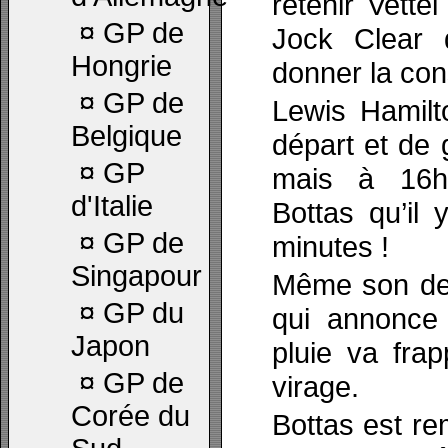
retenir Vett
¤
GP de
Jock Clear d
Hongrie
donner la con
¤
GP de
Lewis Hamilt
Belgique
départ et de 
¤
GP
mais à 16h
d'Italie
Bottas qu’il 
¤
GP de
minutes !
Singapour
Même son de
¤
GP du
qui annonce
Japon
pluie va frap
¤
GP de
virage.
Corée du
Bottas est re