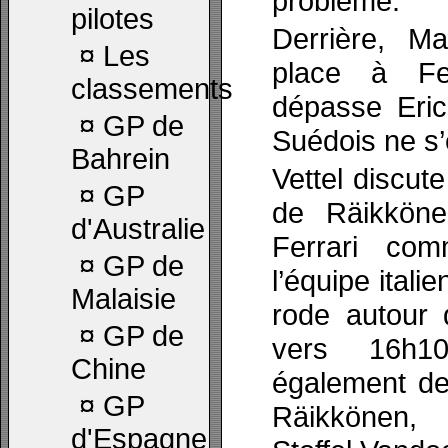
problème.
pilotes
Derrière, M
¤
Les
place à Fe
classements
dépasse Eric
¤
GP de
Suédois ne s’
Bahrein
Vettel discut
¤
GP
de Räikköne
d'Australie
Ferrari co
¤
GP de
l’équipe itali
Malaisie
rode autour d
¤
GP de
vers 16h10
Chine
également de
¤
GP
Räikkönen, 
d'Espagne