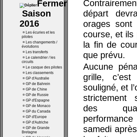
Contrairemen
départ devr
Saison
2016
orages sont
course, et ils
¤
Les écuries et les
pilotes
la fin de cour
¤
Les changements /
évolutions
¤
Les transferts
que prévu.
¤
Le calendrier / les
circuits
Aucune pénal
¤
Le casque des pilotes
¤
Les classements
grille, c’e
¤
GP d'Australie
¤
GP de Bahrein
souligné, et 
¤
GP de Chine
¤
GP de Russie
strictement 
¤
GP d'Espagne
des quali
¤
GP de Monaco
¤
GP du Canada
performanc
¤
GP d'Europe
¤
GP d'Autriche
samedi après-
¤
GP de Grande
Bretagne