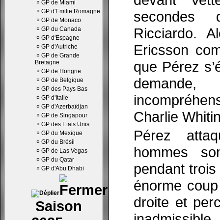
¤
GP de Miami
¤
GP d'Emilie Romagne
secondes 
¤
GP de Monaco
Ricciardo. A
¤
GP du Canada
¤
GP d'Espagne
Ericsson com
¤
GP d'Autriche
¤
GP de Grande
que Pérez s’é
Bretagne
¤
GP de Hongrie
demand
¤
GP de Belgique
¤
GP des Pays Bas
incompréhens
¤
GP d'Italie
¤
GP d'Azerbaïdjan
Charlie Whiti
¤
GP de Singapour
¤
GP des Etats Unis
Pérez attaq
¤
GP du Mexique
¤
GP du Brésil
hommes so
¤
GP de Las Vegas
¤
GP du Qatar
pendant trois
¤
GP d'Abu Dhabi
énorme coup 
droite et per
Saison
inadmissib