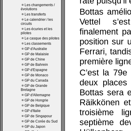
raté puisqu’il 
¤
Les changements /
Bottas améli
évolutions
¤
Les transferts
Vettel s’e
¤
Le calendrier / les
circuits
finalement p
¤
Les écuries et les
pilotes
¤
Le casque des pilotes
position sur 
¤
Les classements
Ferrari, tand
¤
GP d'Australie
¤
GP de Malaisie
première ligne
¤
GP de Chine
¤
GP de Bahrein
C’est la 79e 
¤
GP d'Espagne
¤
GP de Monaco
deux places 
¤
GP du Canada
¤
GP de Grande
Bottas sera 
Bretagne
¤
GP d'Allemagne
Räikkönen et
¤
GP de Hongrie
¤
GP de Belgique
troisième l
¤
GP d'Italie
¤
GP de Singapour
septième de
¤
GP de Corée du Sud
¤
GP du Japon