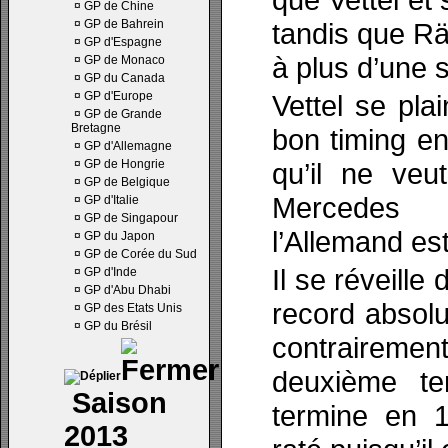
¤
GP de Chine
¤
GP de Bahrein
tandis que Rä
¤
GP d'Espagne
à plus d’une 
¤
GP de Monaco
¤
GP du Canada
¤
GP d'Europe
Vettel se pla
¤
GP de Grande
Bretagne
bon timing en
¤
GP d'Allemagne
¤
GP de Hongrie
qu’il ne veu
¤
GP de Belgique
Mercedes s
¤
GP d'Italie
¤
GP de Singapour
l’Allemand est
¤
GP du Japon
¤
GP de Corée du Sud
Il se réveille 
¤
GP d'Inde
¤
GP d'Abu Dhabi
record absolu
¤
GP des Etats Unis
¤
GP du Brésil
contrairemen
deuxième te
Saison
termine en 1
2013