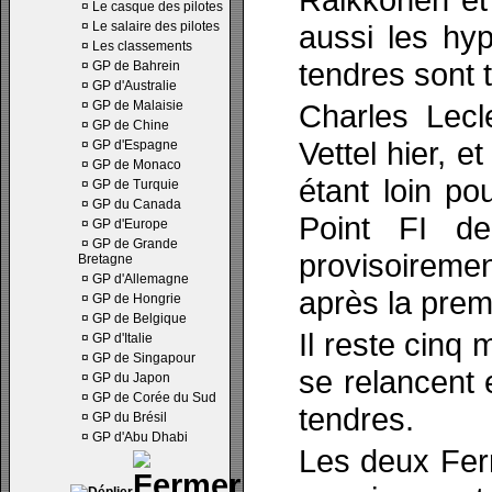
¤
Le casque des pilotes
¤
Le salaire des pilotes
aussi les hyp
¤
Les classements
tendres sont t
¤
GP de Bahrein
¤
GP d'Australie
¤
GP de Malaisie
Charles Lecl
¤
GP de Chine
Vettel hier, e
¤
GP d'Espagne
¤
GP de Monaco
étant loin p
¤
GP de Turquie
¤
GP du Canada
Point FI d
¤
GP d'Europe
¤
GP de Grande
provisoireme
Bretagne
¤
GP d'Allemagne
après la prem
¤
GP de Hongrie
¤
GP de Belgique
Il reste cinq 
¤
GP d'Italie
¤
GP de Singapour
se relancent 
¤
GP du Japon
¤
GP de Corée du Sud
tendres.
¤
GP du Brésil
¤
GP d'Abu Dhabi
Les deux Ferr