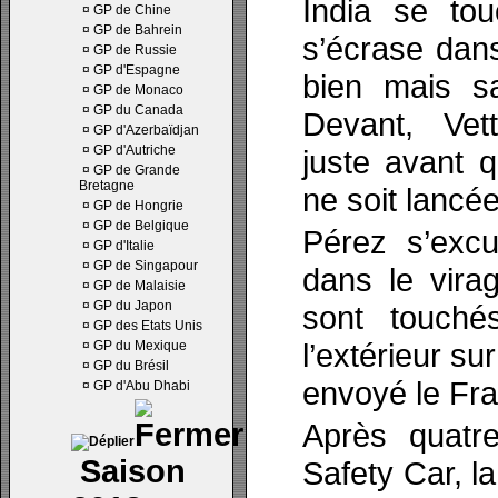
India se to
¤
GP de Chine
¤
GP de Bahrein
s’écrase dan
¤
GP de Russie
¤
GP d'Espagne
bien mais sa
¤
GP de Monaco
¤
GP du Canada
Devant, Vet
¤
GP d'Azerbaïdjan
¤
GP d'Autriche
juste avant q
¤
GP de Grande
Bretagne
ne soit lancée
¤
GP de Hongrie
¤
GP de Belgique
Pérez s’exc
¤
GP d'Italie
¤
GP de Singapour
dans le vir
¤
GP de Malaisie
¤
GP du Japon
sont touché
¤
GP des Etats Unis
l’extérieur su
¤
GP du Mexique
¤
GP du Brésil
envoyé le Fra
¤
GP d'Abu Dhabi
Après quatr
Saison
Safety Car, l