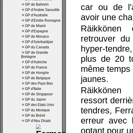
car ou de l’
¤
GP de Bahrein
¤
GP d'Arabie Saoudite
avoir une cha
¤
GP d'Australie
¤
GP d'Emilie Romagne
Räikkönen 
¤
GP de Miami
¤
GP d'Espagne
retrouver d
¤
GP de Monaco
¤
GP d'Azerbaïdjan
hyper-tendre,
¤
GP du Canada
¤
GP de Grande
plus de 20 t
Bretagne
¤
GP d'Autriche
même temps 
¤
GP de France
¤
GP de Hongrie
jaunes.
¤
GP de Belgique
¤
GP des Pays Bas
Räikkönen s
¤
GP d'Italie
¤
GP de Singapour
ressort derri
¤
GP du Japon
¤
GP des Etats Unis
tendres, Ferr
¤
GP du Mexique
¤
GP du Brésil
erreur avec 
¤
GP d'Abu Dhabi
optant pour u