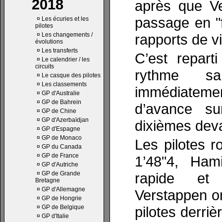
2018
après que Ve
passage en "f
¤
Les écuries et les
pilotes
¤
Les changements /
rapports de v
évolutions
¤
Les transferts
C’est repart
¤
Le calendrier / les
circuits
rythme sa
¤
Le casque des pilotes
¤
Les classements
immédiateme
¤
GP d'Australie
¤
GP de Bahrein
d’avance su
¤
GP de Chine
¤
GP d'Azerbaïdjan
dixièmes dev
¤
GP d'Espagne
¤
GP de Monaco
Les pilotes 
¤
GP du Canada
¤
GP de France
1’48"4, Ham
¤
GP d'Autriche
¤
GP de Grande
rapide et
Bretagne
¤
GP d'Allemagne
Verstappen on
¤
GP de Hongrie
¤
GP de Belgique
pilotes derriè
¤
GP d'Italie