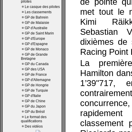
de pointe qu
pilotes
¤
Le casque des pilotes
met tout le 
¤
Les classements
¤
GP de Bahrein
Kimi Räik
¤
GP de Malaisie
¤
GP d'Australie
Sebastian 
¤
GP de Saint Marin
¤
GP d'Europe
dixièmes de 
¤
GP d'Espagne
Racing Point F
¤
GP de Monaco
¤
GP de Grande
Bretagne
La premièr
¤
GP du Canada
¤
GP des USA
Hamilton dans
¤
GP de France
¤
GP d'Allemagne
1’39"717, e
¤
GP de Hongrie
contrairemen
¤
GP de Turquie
¤
GP d'Italie
concurrenc
¤
GP de Chine
¤
GP du Japon
rapidemen
¤
GP du Brésil
¤
Le format des
classement p
qualifications
¤
Des vidéos