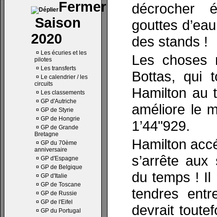
décrocher é
Saison
gouttes d’eau
2020
des stands !
¤
Les écuries et les
Les choses 
pilotes
¤
Les transferts
Bottas, qui
¤
Le calendrier / les
circuits
Hamilton au t
¤
Les classements
¤
GP d'Autriche
améliore le m
¤
GP de Styrie
¤
GP de Hongrie
1’44"929.
¤
GP de Grande
Bretagne
Hamilton accé
¤
GP du 70ème
anniversaire
s’arrête aux 
¤
GP d'Espagne
¤
GP de Belgique
du temps ! Il
¤
GP d'Italie
¤
GP de Toscane
tendres entr
¤
GP de Russie
¤
GP de l'Eifel
devrait toute
¤
GP du Portugal