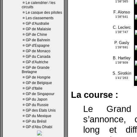
1'38"365
¤
Le calendrier / les
circuits
F. Alonso
¤
Le casque des pilotes
1'38"641
¤
Les classements
¤
GP d'Australie
C. Leclerc
¤
GP de Malaisie
1'38"747
¤
GP de Chine
¤
GP de Bahrein
P. Gasly
¤
GP d'Espagne
1'39"691
¤
GP de Monaco
¤
GP du Canada
B. Hartley
¤
GP d'Autriche
1'39"809
¤
GP de Grande
Bretagne
S. Sirotkin
¤
GP de Hongrie
1'41"263
¤
GP de Belgique
¤
GP d'Italie
La course :
¤
GP de Singapour
¤
GP du Japon
¤
GP du Russie
Le Grand 
¤
GP des Etats Unis
¤
GP du Mexique
s’annonce,
¤
GP du Brésil
long et diff
¤
GP d'Abu Dhabi