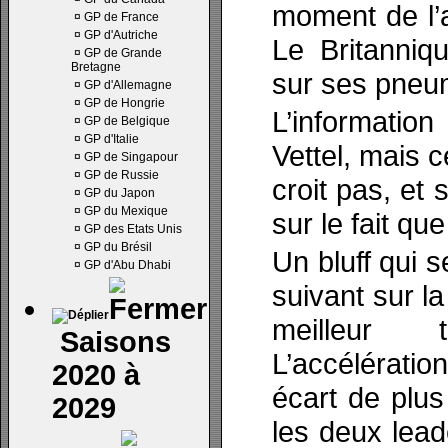
moment de l’a
¤
GP de France
¤
GP d'Autriche
Le Britanniq
¤
GP de Grande
Bretagne
sur ses pneu
¤
GP d'Allemagne
¤
GP de Hongrie
L’information
¤
GP de Belgique
¤
GP d'Italie
Vettel, mais c
¤
GP de Singapour
¤
GP de Russie
croit pas, et
¤
GP du Japon
¤
GP du Mexique
sur le fait qu
¤
GP des Etats Unis
¤
GP du Brésil
Un bluff qui 
¤
GP d'Abu Dhabi
suivant sur la
meilleur 
Saisons
L’accélérat
2020 à
écart de plu
2029
les deux lead