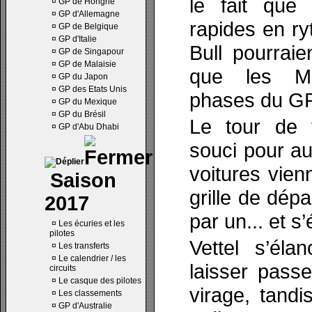
le fait que 
¤
GP de Hongrie
¤
GP d'Allemagne
rapides en r
¤
GP de Belgique
¤
GP d'Italie
Bull pourrai
¤
GP de Singapour
¤
GP de Malaisie
que les Me
¤
GP du Japon
¤
GP des Etats Unis
phases du GP
¤
GP du Mexique
¤
GP du Brésil
Le tour de 
¤
GP d'Abu Dhabi
souci pour au
voitures vien
Saison
grille de dép
2017
par un... et s’
¤
Les écuries et les
pilotes
Vettel s’éla
¤
Les transferts
¤
Le calendrier / les
laisser pass
circuits
¤
Le casque des pilotes
virage, tandi
¤
Les classements
¤
GP d'Australie