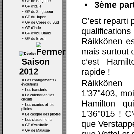
¤
GP de Belgique
3ème part
¤
GP d'Italie
¤
GP de Singapour
¤
GP du Japon
C’est reparti 
¤
GP de Corée du Sud
¤
GP d'Inde
qualification
¤
GP d'Abu Dhabi
Räikkönen es
¤
GP du Brésil
mais surtout 
c’est Hamil
Saison
2012
rapide !
¤
Les changements /
Räikkönen
évolutions
¤
Les transferts
1’37"403, moi
¤
Le calendrier / les
circuits
Hamilton qu
¤
Les écuries et les
pilotes
1’36"015 ! C
¤
Le casque des pilotes
¤
Les classements
que Verstapp
¤
GP d'Australie
¤
GP de Malaisie
que Vettel et