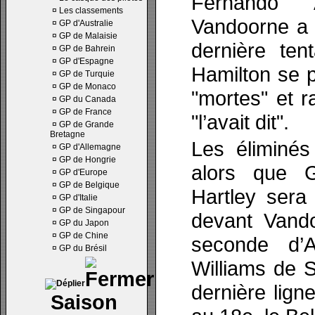
Fernando 
¤
Les classements
Vandoorne a 
¤
GP d'Australie
¤
GP de Malaisie
dernière ten
¤
GP de Bahrein
¤
GP d'Espagne
Hamilton se 
¤
GP de Turquie
¤
GP de Monaco
"mortes" et r
¤
GP du Canada
¤
GP de France
"l’avait dit".
¤
GP de Grande
Bretagne
Les éliminé
¤
GP d'Allemagne
¤
GP de Hongrie
alors que G
¤
GP d'Europe
¤
GP de Belgique
Hartley sera
¤
GP d'Italie
¤
GP de Singapour
devant Vand
¤
GP du Japon
¤
GP de Chine
seconde d’A
¤
GP du Brésil
Williams de S
dernière lign
Saison