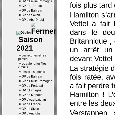
¤
GP d'Emilie Romagne
fois plus tard
¤
GP de Turquie
¤
GP de Bahrein
Hamilton s’ar
¤
GP de Sakhir
¤
GP d'Abu Dhabi
Vettel a fait
dans le deu
Saison
Britannique 
2021
un arrêt un
¤
Les écuries et les
devant Vettel 
pilotes
¤
Le calendrier / les
La stratégie 
circuits
¤
Les classements
fois ratée, a
¤
GP de Bahrein
¤
GP d'Emilie Romagne
a fait perdre 
¤
GP du Portugal
¤
GP d'Espagne
Hamilton ! L
¤
GP de Monaco
¤
GP d'Azerbaïdjan
entre les de
¤
GP de France
¤
GP de Styrie
Verstappen 
¤
GP d'Autriche