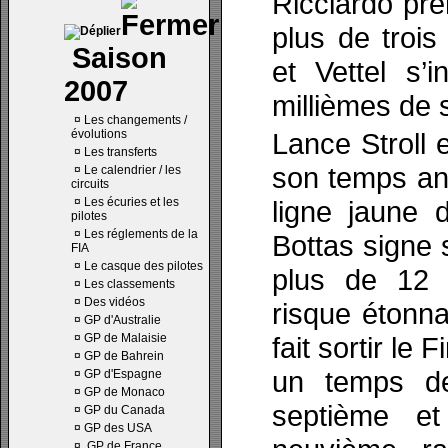
Ricciardo pre
plus de troi
Saison
et Vettel s’
2007
millièmes de 
¤
Les changements /
évolutions
Lance Stroll e
¤
Les transferts
son temps ann
¤
Le calendrier / les
circuits
¤
Les écuries et les
ligne jaune d
pilotes
¤
Les réglements de la
Bottas signe
FIA
¤
Le casque des pilotes
plus de 12 
¤
Les classements
¤
Des vidéos
risque étonn
¤
GP d'Australie
¤
GP de Malaisie
fait sortir le 
¤
GP de Bahrein
un temps de
¤
GP d'Espagne
¤
GP de Monaco
septième et
¤
GP du Canada
¤
GP des USA
¤
GP de France