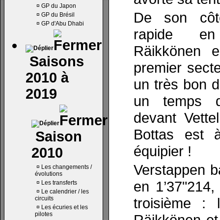
¤
GP du Japon
De son côt
¤
GP du Brésil
¤
GP d'Abu Dhabi
rapide en
Räikkönen e
Saisons
premier secte
2010 à
un très bon 
2019
un temps d
devant Vette
Bottas est
Saison
équipier !
2010
Verstappen b
¤
Les changements /
évolutions
en 1’37"214,
¤
Les transferts
¤
Le calendrier / les
circuits
troisième :
¤
Les écuries et les
pilotes
Räikkönen et