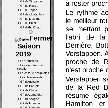
à rester proc
¤
GP de Singapour
¤
GP de Russie
¤
GP du Japon
Le rythme ac
¤
GP des Etats Unis
le meilleur t
¤
GP du Mexique
¤
GP du Brésil
se mettant 
¤
GP d'Abu Dhabi
l’abri de l
Derrière, Bot
Saison
Verstappen. A
2019
proche de R
¤
Les transferts
¤
Le calendrier / les
n’est proche 
circuits
¤
Le casque des pilotes
Verstappen se 
¤
Les classements
¤
GP d'Australie
de la Red Bu
¤
GP de Bahrein
¤
GP de Chine
résume égal
¤
GP d'Azerbaïdjan
¤
GP d'Espagne
Hamilton et
¤
GP de Monaco
¤
GP du Canada