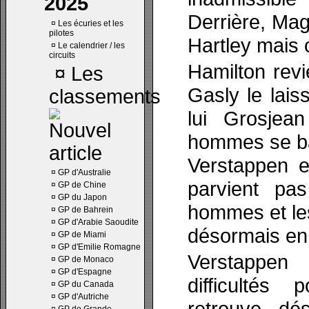
2025
Derrière, Ma
¤
Les écuries et les
pilotes
Hartley mais 
¤
Le calendrier / les
circuits
Hamilton revi
¤
Les
Gasly le lais
classements
lui Grosjea
hommes se ba
Verstappen e
¤
GP d'Australie
parvient pa
¤
GP de Chine
¤
GP du Japon
hommes et les
¤
GP de Bahrein
¤
GP d'Arabie Saoudite
désormais en
¤
GP de Miami
¤
GP d'Emilie Romagne
Verstappen
¤
GP de Monaco
¤
GP d'Espagne
difficultés
¤
GP du Canada
¤
GP d'Autriche
retrouve dé