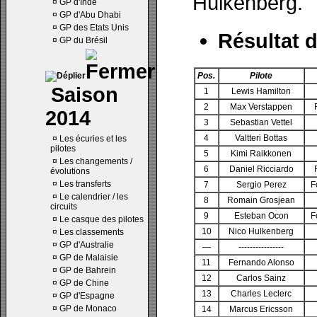
Hülkenberg.
¤
GP d'Inde
¤
GP d'Abu Dhabi
¤
GP des Etats Unis
Résultat d
¤
GP du Brésil
Pos.
Pilote
Saison
1
Lewis Hamilton
2
Max Verstappen
2014
3
Sebastian Vettel
4
Valtteri Bottas
¤
Les écuries et les
pilotes
5
Kimi Raikkonen
¤
Les changements /
6
Daniel Ricciardo
évolutions
¤
Les transferts
7
Sergio Perez
F
¤
Le calendrier / les
8
Romain Grosjean
circuits
9
Esteban Ocon
F
¤
Le casque des pilotes
10
Nico Hulkenberg
¤
Les classements
¤
GP d'Australie
—
----------------
¤
GP de Malaisie
11
Fernando Alonso
¤
GP de Bahrein
12
Carlos Sainz
¤
GP de Chine
13
Charles Leclerc
¤
GP d'Espagne
¤
GP de Monaco
14
Marcus Ericsson