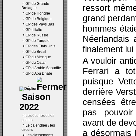
¤
GP de Grande
ressort même 
Bretagne
¤
GP de Hongrie
grand perdant
¤
GP de Belgique
¤
GP des Pays Bas
hommes étaie
¤
GP d'Italie
¤
GP de Russie
Néerlandais a
¤
GP de Turquie
¤
GP des Etats Unis
finalement lui
¤
GP du Brésil
¤
GP du Mexique
A vouloir anti
¤
GP du Qatar
¤
GP d'Arabie Saoudite
Ferrari a to
¤
GP d'Abu Dhabi
puisque Vett
derrière Ver
Saison
censées être
2022
pas pouvoir
¤
Les écuries et les
avant de devo
pilotes
¤
Le calendrier / les
circuits
a désormais 
¤
Les classements