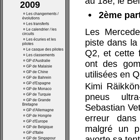
au 18e, le Be
2009
2ème part
¤
Les changements /
évolutions
¤
Les transferts
Les Mercedes
¤
Le calendrier / les
circuits
¤
Les écuries et les
piste dans la
pilotes
¤
Le casque des pilotes
Q2, et cette 
¤
Les classements
¤
GP d'Australie
ont des gom
¤
GP de Malaisie
utilisées en Q
¤
GP de Chine
¤
GP de Bahrein
¤
GP d'Espagne
Kimi Räikkön
¤
GP de Monaco
pneus ultr
¤
GP de Turquie
¤
GP de Grande
Bretagne
Sebastian Vet
¤
GP d'Allemagne
erreur dans
¤
GP de Hongrie
¤
GP d'Europe
malgré un pr
¤
GP de Belgique
¤
GP d'Italie
avorte sa tent
¤
GP de Singapour