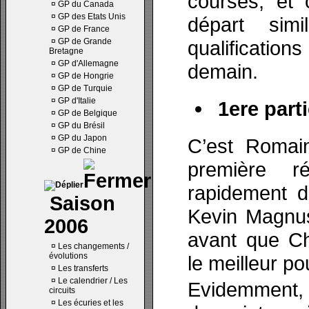
courses, et 
¤
GP du Canada
¤
GP des Etats Unis
départ simi
¤
GP de France
¤
GP de Grande
qualificatio
Bretagne
¤
GP d'Allemagne
demain.
¤
GP de Hongrie
¤
GP de Turquie
¤
GP d'Italie
1ere parti
¤
GP de Belgique
¤
GP du Brésil
¤
GP du Japon
C’est Romai
¤
GP de Chine
première r
rapidement d
Saison
Kevin Magnus
2006
avant que Ch
¤
Les changements /
évolutions
le meilleur po
¤
Les transferts
¤
Le calendrier / Les
Evidemment,
circuits
¤
Les écuries et les