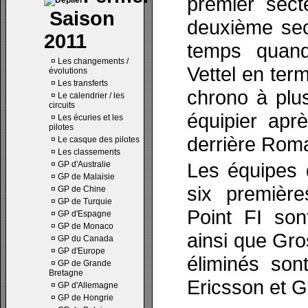
premier sect
Saison
deuxième sec
2011
temps quan
¤
Les changements /
Vettel en ter
évolutions
¤
Les transferts
chrono à plu
¤
Le calendrier / les
circuits
équipier apr
¤
Les écuries et les
pilotes
derrière Rom
¤
Le casque des pilotes
¤
Les classements
Les équipes 
¤
GP d'Australie
¤
GP de Malaisie
six premièr
¤
GP de Chine
¤
GP de Turquie
Point FI son
¤
GP d'Espagne
¤
GP de Monaco
ainsi que Gro
¤
GP du Canada
¤
GP d'Europe
éliminés son
¤
GP de Grande
Bretagne
Ericsson et G
¤
GP d'Allemagne
¤
GP de Hongrie