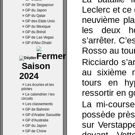
¤
GP de Singapour
Leclerc et ce 
¤
GP du Japon
¤
GP du Qatar
neuvième pla
¤
GP des Etats Unis
¤
GP du Mexique
les deux h
¤
GP du Brésil
¤
GP de Las Vegas
s’arrêter. C’es
¤
GP d'Abu Dhabi
Rosso au tour
Ricciardo s’a
Saison
au sixième 
2024
tours en hyp
¤
Les écuries et les
pilotes
ressortir en 
¤
Le calendrier / les
circuits
La mi-course
¤
Les classements
¤
GP de Bahrein
possède près
¤
GP d'Arabie Saoudite
¤
GP d'Australie
sur Verstapp
¤
GP du Japon
¤
GP de Chine
devant Vett