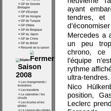
neuvième r
¤
GP de Grande
ayant embar
Bretagne
¤
GP d'Europe
tendres, et 
¤
GP de Hongrie
¤
GP de Turquie
d’économiser 
¤
GP d'Italie
¤
GP de Belgique
Mercedes a a
¤
GP du Japon
¤
GP de Chine
un peu trop
¤
GP du Brésil
¤
Résumé de la saison
chrono, ce 
l’équipe n’e
Saison
rythme affic
2008
ultra-tendres.
¤
Les changements /
Nico Hülken
évolutions
¤
Les transferts
position, Ga
¤
Le calendrier / les
circuits
Leclerc prend
¤
Les écuries et les
pilotes
¤
Le casque des pilotes