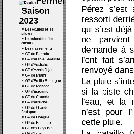
Pérez s’est a
Saison
ressorti derri
2023
qui s’est déjà
¤
Les écuries et les
pilotes
ne parvien
¤
Le calendrier / les
circuits
demande à so
¤
Les classements
¤
GP de Bahrein
l’ont fait s’
¤
GP d'Arabie Saoudite
¤
GP d'Australie
renvoyé dans l
¤
GP d'Azerbaïdjan
¤
GP de Miami
La pluie s’in
¤
GP d'Emilie Romagne
¤
GP de Monaco
si la piste 
¤
GP d'Espagne
¤
GP du Canada
l’eau, et la 
¤
GP d'Autriche
¤
GP de Grande
n’est pour l
Bretagne
¤
GP de Hongrie
cette pluie.
¤
GP de Belgique
¤
GP des Pays Bas
La bataille 
¤
GP d'Italie