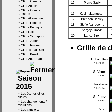
¤
GP du Canada
15
Pierre Gasly
¤
GP d'Autriche
—
----------------
¤
GP de Grande
16
Kevin Magnussen
Bretagne
¤
GP d'Allemagne
17
Brendon Hartley
¤
GP de Hongrie
18
Stoffel Vandoorne
¤
GP de Belgique
19
Sergey Sirotkin
¤
GP d'Italie
20
Lance Stroll
¤
GP de Singapour
¤
GP du Japon
¤
GP du Russie
Grille de 
¤
GP des Etats Unis
¤
GP du Brésil
¤
GP d'Abu Dhabi
L. Hamilton
1'36"015
S. Vettel
Saison
1'36"628
2015
K. Raikkonen
1'36"794
¤
Les écuries et les
S. Perez
pilotes
1'37"985
¤
Les changements /
évolutions
E. Ocon
¤
Les transferts