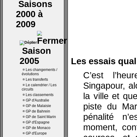
Saisons
2000 à
2009
Saison
2005
Les essais quali
¤
Les changements /
C’est l’heu
évolutions
¤
Les transferts
Singapour, al
¤
Le calendrier / Les
circuits
la ville et q
¤
Les classements
¤
GP d'Australie
piste du Mar
¤
GP de Malaisie
¤
GP de Bahrein
pénalité n’
¤
GP de Saint Marin
¤
GP d'Espagne
moment, cont
¤
GP de Monaco
¤
GP d'Europe