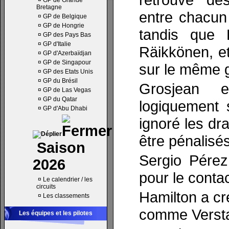
¤
GP de Grande
Bretagne
entre chacun 
¤
GP de Belgique
¤
GP de Hongrie
tandis que 
¤
GP des Pays Bas
¤
GP d'Italie
Räikkönen, e
¤
GP d'Azerbaïdjan
¤
GP de Singapour
sur le même 
¤
GP des Etats Unis
¤
GP du Brésil
Grosjean e
¤
GP de Las Vegas
¤
GP du Qatar
logiquement 
¤
GP d'Abu Dhabi
ignoré les dr
être pénalisés
Saison
Sergio Pérez
2026
pour le contac
¤
Le calendrier / les
circuits
Hamilton a cr
¤
Les classements
comme Versta
Les équipes et les pilotes