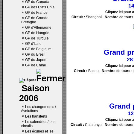
¤
GP du Canada
14
¤
GP des Etats Unis
Cliquez ici pour 
¤
GP de France
Circuit :
Shanghaï -
Nombre de tours 
¤
GP de Grande
Bretagne
¤
GP d'Allemagne
¤
GP de Hongrie
¤
GP de Turquie
¤
GP d'Italie
¤
GP de Belgique
Grand pr
¤
GP du Brésil
28
¤
GP du Japon
¤
GP de Chine
Cliquez ici pour 
Circuit :
Bakou -
Nombre de tours :
Saison
2006
Grand 
¤
Les changements /
évolutions
12
¤
Les transferts
Cliquez ici pour 
¤
Le calendrier / Les
Circuit :
Catalunya -
Nombre de tours 
circuits
¤
Les écuries et les