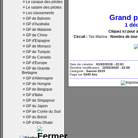
¤
Le casque des pilotes
¤
Le salaire des pilotes
¤
Les classements
Grand p
¤
GP de Bahrein
¤
GP d'Australie
1 dé
¤
GP de Malaisie
Cliquez ici pour 
¤
GP de Chine
Circuit :
Yas Marina -
Nombre de tour
¤
GP d'Espagne
¤
GP de Monaco
¤
GP de Turquie
¤
GP du Canada
¤
GP d'Europe
Date de création :
01/02/2018 - 22:01
Dernière modification :
10/02/2020 - 22:56
¤
GP de Grande
Catégorie :
Saison 2019
Bretagne
Page lue
5245 fois
¤
GP d'Allemagne
¤
GP de Hongrie
¤
GP de Belgique
¤
GP d'Italie
¤
GP de Singapour
¤
GP du Japon
¤
GP de Corée du Sud
¤
GP du Brésil
¤
GP d'Abu Dhabi