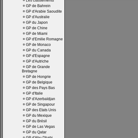
¤
Les classements
¤
GP de Bahrein
¤
GP d'Arabie Saoudite
¤
GP d'Australie
¤
GP du Japon
¤
GP de Chine
¤
GP de Miami
¤
GP d'Emilie Romagne
¤
GP de Monaco
¤
GP du Canada
¤
GP d'Espagne
¤
GP d'Autriche
¤
GP de Grande
Bretagne
¤
GP de Hongrie
¤
GP de Belgique
¤
GP des Pays Bas
¤
GP d'Italie
¤
GP d'Azerbaïdjan
¤
GP de Singapour
¤
GP des Etats Unis
¤
GP du Mexique
¤
GP du Brésil
¤
GP de Las Vegas
¤
GP du Qatar
¤
GP d'Abu Dhabi