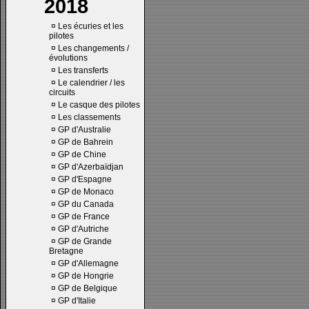
2018
¤
Les écuries et les
pilotes
¤
Les changements /
évolutions
¤
Les transferts
¤
Le calendrier / les
circuits
¤
Le casque des pilotes
¤
Les classements
¤
GP d'Australie
¤
GP de Bahrein
¤
GP de Chine
¤
GP d'Azerbaïdjan
¤
GP d'Espagne
¤
GP de Monaco
¤
GP du Canada
¤
GP de France
¤
GP d'Autriche
¤
GP de Grande
Bretagne
¤
GP d'Allemagne
¤
GP de Hongrie
¤
GP de Belgique
¤
GP d'Italie