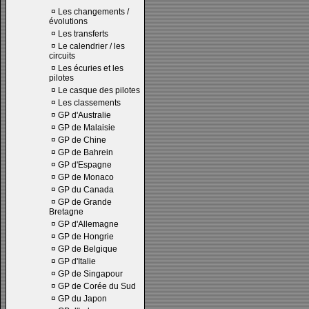
¤
Les changements /
évolutions
¤
Les transferts
¤
Le calendrier / les
circuits
¤
Les écuries et les
pilotes
¤
Le casque des pilotes
¤
Les classements
¤
GP d'Australie
¤
GP de Malaisie
¤
GP de Chine
¤
GP de Bahrein
¤
GP d'Espagne
¤
GP de Monaco
¤
GP du Canada
¤
GP de Grande
Bretagne
¤
GP d'Allemagne
¤
GP de Hongrie
¤
GP de Belgique
¤
GP d'Italie
¤
GP de Singapour
¤
GP de Corée du Sud
¤
GP du Japon