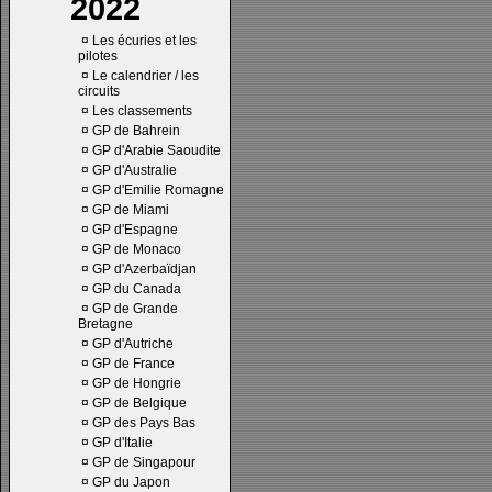
2022
¤
Les écuries et les
pilotes
¤
Le calendrier / les
circuits
¤
Les classements
¤
GP de Bahrein
¤
GP d'Arabie Saoudite
¤
GP d'Australie
¤
GP d'Emilie Romagne
¤
GP de Miami
¤
GP d'Espagne
¤
GP de Monaco
¤
GP d'Azerbaïdjan
¤
GP du Canada
¤
GP de Grande
Bretagne
¤
GP d'Autriche
¤
GP de France
¤
GP de Hongrie
¤
GP de Belgique
¤
GP des Pays Bas
¤
GP d'Italie
¤
GP de Singapour
¤
GP du Japon