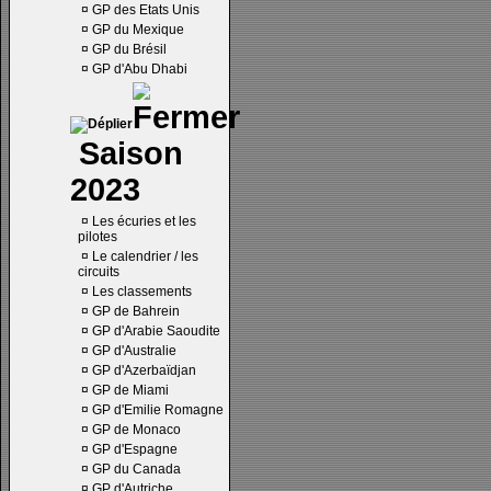
¤
GP des Etats Unis
¤
GP du Mexique
¤
GP du Brésil
¤
GP d'Abu Dhabi
Saison
2023
¤
Les écuries et les
pilotes
¤
Le calendrier / les
circuits
¤
Les classements
¤
GP de Bahrein
¤
GP d'Arabie Saoudite
¤
GP d'Australie
¤
GP d'Azerbaïdjan
¤
GP de Miami
¤
GP d'Emilie Romagne
¤
GP de Monaco
¤
GP d'Espagne
¤
GP du Canada
¤
GP d'Autriche