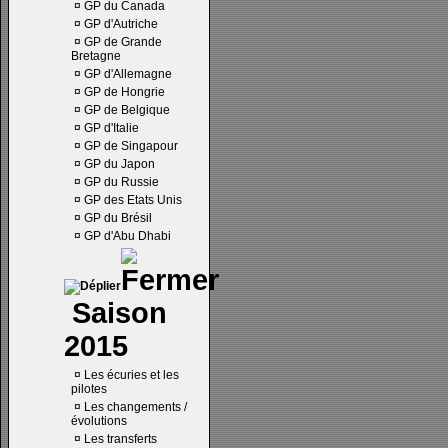
¤
GP du Canada
¤
GP d'Autriche
¤
GP de Grande
Bretagne
¤
GP d'Allemagne
¤
GP de Hongrie
¤
GP de Belgique
¤
GP d'Italie
¤
GP de Singapour
¤
GP du Japon
¤
GP du Russie
¤
GP des Etats Unis
¤
GP du Brésil
¤
GP d'Abu Dhabi
Saison
2015
¤
Les écuries et les
pilotes
¤
Les changements /
évolutions
¤
Les transferts