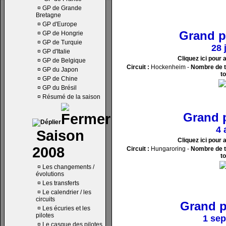
¤
GP de Grande
Bretagne
¤
GP d'Europe
Grand p
¤
GP de Hongrie
¤
GP de Turquie
28 
¤
GP d'Italie
Cliquez ici pour 
¤
GP de Belgique
Circuit :
Hockenheim -
Nombre de t
¤
GP du Japon
to
¤
GP de Chine
¤
GP du Brésil
¤
Résumé de la saison
Grand p
4 
Saison
Cliquez ici pour 
2008
Circuit :
Hungaroring -
Nombre de t
to
¤
Les changements /
évolutions
¤
Les transferts
¤
Le calendrier / les
circuits
Grand p
¤
Les écuries et les
pilotes
1 se
¤
Le casque des pilotes