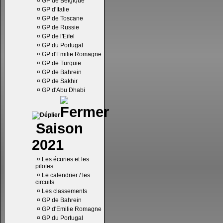
¤
GP de Belgique
¤
GP d'Italie
¤
GP de Toscane
¤
GP de Russie
¤
GP de l'Eifel
¤
GP du Portugal
¤
GP d'Emilie Romagne
¤
GP de Turquie
¤
GP de Bahrein
¤
GP de Sakhir
¤
GP d'Abu Dhabi
Saison
2021
¤
Les écuries et les
pilotes
¤
Le calendrier / les
circuits
¤
Les classements
¤
GP de Bahrein
¤
GP d'Emilie Romagne
¤
GP du Portugal