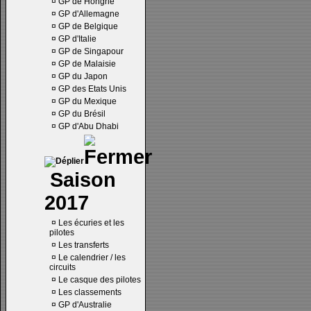
¤
GP de Hongrie
¤
GP d'Allemagne
¤
GP de Belgique
¤
GP d'Italie
¤
GP de Singapour
¤
GP de Malaisie
¤
GP du Japon
¤
GP des Etats Unis
¤
GP du Mexique
¤
GP du Brésil
¤
GP d'Abu Dhabi
Saison
2017
¤
Les écuries et les
pilotes
¤
Les transferts
¤
Le calendrier / les
circuits
¤
Le casque des pilotes
¤
Les classements
¤
GP d'Australie