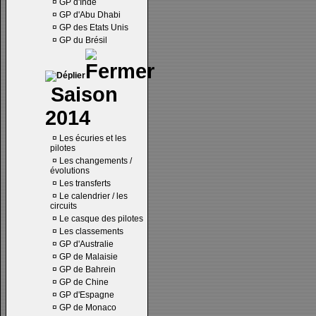
¤
GP d'Inde
¤
GP d'Abu Dhabi
¤
GP des Etats Unis
¤
GP du Brésil
Saison
2014
¤
Les écuries et les
pilotes
¤
Les changements /
évolutions
¤
Les transferts
¤
Le calendrier / les
circuits
¤
Le casque des pilotes
¤
Les classements
¤
GP d'Australie
¤
GP de Malaisie
¤
GP de Bahrein
¤
GP de Chine
¤
GP d'Espagne
¤
GP de Monaco