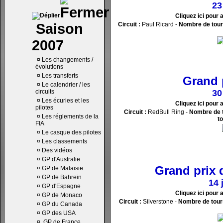
23
Cliquez ici pour 
Saison
Circuit :
Paul Ricard -
Nombre de tour
2007
¤
Les changements /
évolutions
¤
Les transferts
Grand 
¤
Le calendrier / les
circuits
30
¤
Les écuries et les
Cliquez ici pour 
pilotes
Circuit :
RedBull Ring -
Nombre de t
¤
Les réglements de la
to
FIA
¤
Le casque des pilotes
¤
Les classements
¤
Des vidéos
¤
GP d'Australie
Grand prix 
¤
GP de Malaisie
¤
GP de Bahrein
14 
¤
GP d'Espagne
Cliquez ici pour 
¤
GP de Monaco
Circuit :
Silverstone -
Nombre de tour
¤
GP du Canada
¤
GP des USA
¤
GP de France