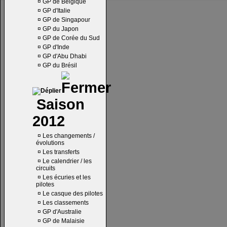
¤
GP de Belgique
¤
GP d'Italie
¤
GP de Singapour
¤
GP du Japon
¤
GP de Corée du Sud
¤
GP d'Inde
¤
GP d'Abu Dhabi
¤
GP du Brésil
Saison
2012
¤
Les changements /
évolutions
¤
Les transferts
¤
Le calendrier / les
circuits
¤
Les écuries et les
pilotes
¤
Le casque des pilotes
¤
Les classements
¤
GP d'Australie
¤
GP de Malaisie