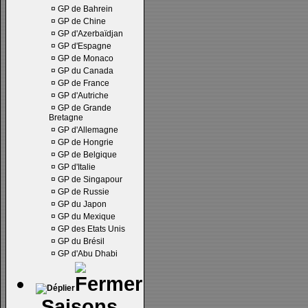
¤
GP de Bahrein
¤
GP de Chine
¤
GP d'Azerbaïdjan
¤
GP d'Espagne
¤
GP de Monaco
¤
GP du Canada
¤
GP de France
¤
GP d'Autriche
¤
GP de Grande
Bretagne
¤
GP d'Allemagne
¤
GP de Hongrie
¤
GP de Belgique
¤
GP d'Italie
¤
GP de Singapour
¤
GP de Russie
¤
GP du Japon
¤
GP du Mexique
¤
GP des Etats Unis
¤
GP du Brésil
¤
GP d'Abu Dhabi
Saisons