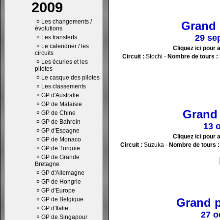
2009
¤
Les changements /
Grand 
évolutions
29 se
¤
Les transferts
¤
Le calendrier / les
Cliquez ici pour 
circuits
Circuit :
Stochi -
Nombre de tours :
¤
Les écuries et les
pilotes
¤
Le casque des pilotes
¤
Les classements
¤
GP d'Australie
¤
GP de Malaisie
Grand 
¤
GP de Chine
¤
GP de Bahrein
13 
¤
GP d'Espagne
Cliquez ici pour 
¤
GP de Monaco
Circuit :
Suzuka -
Nombre de tours :
¤
GP de Turquie
¤
GP de Grande
Bretagne
¤
GP d'Allemagne
¤
GP de Hongrie
¤
GP d'Europe
¤
GP de Belgique
Grand p
¤
GP d'Italie
27 o
¤
GP de Singapour