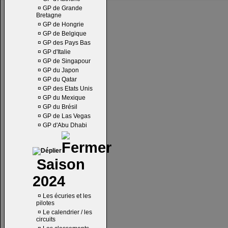
¤
GP de Grande
Bretagne
¤
GP de Hongrie
¤
GP de Belgique
¤
GP des Pays Bas
¤
GP d'Italie
¤
GP de Singapour
¤
GP du Japon
¤
GP du Qatar
¤
GP des Etats Unis
¤
GP du Mexique
¤
GP du Brésil
¤
GP de Las Vegas
¤
GP d'Abu Dhabi
Saison
2024
¤
Les écuries et les
pilotes
¤
Le calendrier / les
circuits