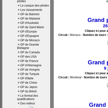
pilotes
¤
Le casque des pilotes
¤
Les classements
¤
GP de Bahrein
Grand 
¤
GP de Malaisie
¤
GP d'Australie
26
¤
GP de Saint Marin
Cliquez ici pour 
¤
GP d'Europe
Circuit :
Monaco -
Nombre de tours :
¤
GP d'Espagne
¤
GP de Monaco
¤
GP de Grande
Bretagne
¤
GP du Canada
¤
GP des USA
Grand 
¤
GP de France
¤
GP d'Allemagne
9 
¤
GP de Hongrie
Cliquez ici pour 
¤
GP de Turquie
Circuit :
Montreal -
Nombre de tours 
¤
GP d'Italie
¤
GP de Chine
¤
GP du Japon
¤
GP du Brésil
¤
Le format des
qualifications
Grand 
¤
Des vidéos