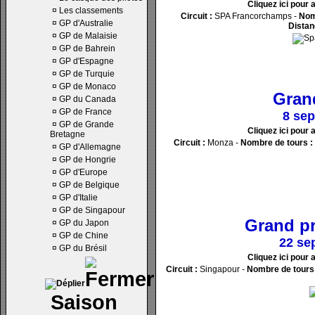
Cliquez ici pour 
¤
Les classements
Circuit :
SPA Francorchamps -
Nom
¤
GP d'Australie
Distan
¤
GP de Malaisie
¤
GP de Bahrein
¤
GP d'Espagne
¤
GP de Turquie
¤
GP de Monaco
Grand
¤
GP du Canada
¤
GP de France
8 se
¤
GP de Grande
Cliquez ici pour 
Bretagne
Circuit :
Monza -
Nombre de tours :
¤
GP d'Allemagne
¤
GP de Hongrie
¤
GP d'Europe
¤
GP de Belgique
¤
GP d'Italie
¤
GP de Singapour
Grand pr
¤
GP du Japon
¤
GP de Chine
22 se
¤
GP du Brésil
Cliquez ici pour 
Circuit :
Singapour -
Nombre de tours 
Saison