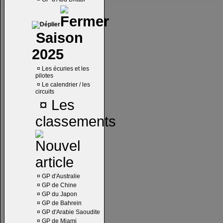
Saison
2025
¤
Les écuries et les
pilotes
¤
Le calendrier / les
circuits
¤
Les
classements
¤
GP d'Australie
¤
GP de Chine
¤
GP du Japon
¤
GP de Bahrein
¤
GP d'Arabie Saoudite
¤
GP de Miami