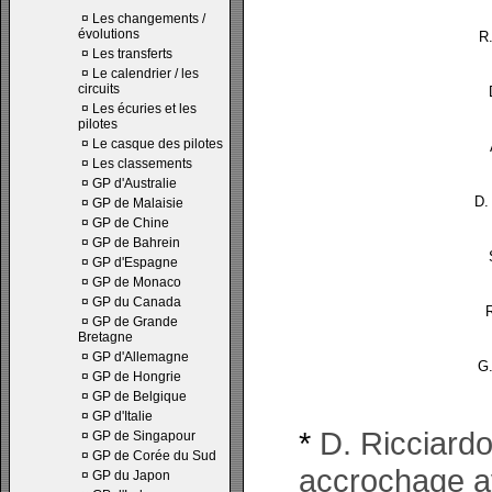
¤
Les changements /
évolutions
R
¤
Les transferts
¤
Le calendrier / les
circuits
¤
Les écuries et les
pilotes
¤
Le casque des pilotes
¤
Les classements
¤
GP d'Australie
D.
¤
GP de Malaisie
¤
GP de Chine
¤
GP de Bahrein
¤
GP d'Espagne
¤
GP de Monaco
¤
GP du Canada
R
¤
GP de Grande
Bretagne
¤
GP d'Allemagne
G.
¤
GP de Hongrie
¤
GP de Belgique
¤
GP d'Italie
*
D. Ricciardo
¤
GP de Singapour
¤
GP de Corée du Sud
accrochage a
¤
GP du Japon