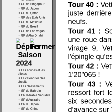
Tour 40 :
Vett
¤
GP de Singapour
¤
GP du Japon
juste derriè
¤
GP du Qatar
¤
GP des Etats Unis
neufs.
¤
GP du Mexique
¤
GP du Brésil
Tour 41 :
So
¤
GP de Las Vegas
¤
GP d'Abu Dhabi
une roue dans
virage 9, Ve
Saison
l’épingle qu’e
2024
Tour 42 :
Vett
¤
Les écuries et les
1’20"065 !
pilotes
¤
Le calendrier / les
Tour 43 :
Ve
circuits
¤
Les classements
ressort fort 
¤
GP de Bahrein
¤
GP d'Arabie Saoudite
six secondes
¤
GP d'Australie
¤
GP du Japon
d’avance sur 
¤
GP de Chine