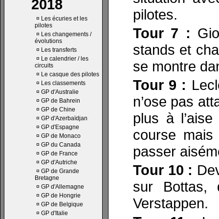
2018
pilotes.
¤
Les écuries et les
pilotes
Tour 7 :
Giov
¤
Les changements /
évolutions
stands et cha
¤
Les transferts
¤
Le calendrier / les
se montre dan
circuits
¤
Le casque des pilotes
Tour 9 :
Lecl
¤
Les classements
¤
GP d'Australie
n’ose pas att
¤
GP de Bahrein
¤
GP de Chine
plus à l’ais
¤
GP d'Azerbaïdjan
¤
GP d'Espagne
course mais 
¤
GP de Monaco
¤
GP du Canada
passer aiséme
¤
GP de France
¤
GP d'Autriche
Tour 10 :
Dev
¤
GP de Grande
Bretagne
sur Bottas,
¤
GP d'Allemagne
¤
GP de Hongrie
Verstappen.
¤
GP de Belgique
¤
GP d'Italie