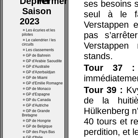
ses besoins s’
Saison
seul à le f
2023
Verstappen en
¤
Les écuries et les
pas s’arrêt
pilotes
¤
Le calendrier / les
Verstappen 
circuits
¤
Les classements
stands.
¤
GP de Bahrein
¤
GP d'Arabie Saoudite
Tour 37 :
¤
GP d'Australie
¤
GP d'Azerbaïdjan
immédiatemen
¤
GP de Miami
¤
GP d'Emilie Romagne
Tour 39 :
Kvy
¤
GP de Monaco
¤
GP d'Espagne
de la huit
¤
GP du Canada
¤
GP d'Autriche
Hülkenberg n’
¤
GP de Grande
Bretagne
40 tours et r
¤
GP de Hongrie
¤
GP de Belgique
perdition, et 
¤
GP des Pays Bas
¤
GP d'Italie