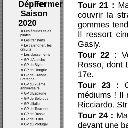
Tour 21 :
Max
Saison
couvrir la st
2020
gommes tendre
¤
Les écuries et les
Il ressort c
pilotes
¤
Les transferts
Gasly.
¤
Le calendrier / les
circuits
Tour 22 :
V
¤
Les classements
¤
GP d'Autriche
Rosso, dont D
¤
GP de Styrie
¤
GP de Hongrie
17e.
¤
GP de Grande
Bretagne
Tour 23 :
Ga
¤
GP du 70ème
anniversaire
médiums ! Il 
¤
GP d'Espagne
¤
GP de Belgique
Ricciardo. Str
¤
GP d'Italie
¤
GP de Toscane
Tour 24 :
Mag
¤
GP de Russie
¤
GP de l'Eifel
devant une ba
¤
GP du Portugal