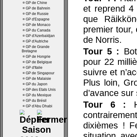
¤
GP de Chine
et reprend 4 
¤
GP de Bahrein
¤
GP de Russie
que Räikkön
¤
GP d'Espagne
¤
GP de Monaco
premier tour,
¤
GP du Canada
¤
GP d'Azerbaïdjan
de Norris.
¤
GP d'Autriche
¤
GP de Grande
Tour 5 :
Bott
Bretagne
¤
GP de Hongrie
pour 22 milli
¤
GP de Belgique
¤
GP d'Italie
suivre et n’a
¤
GP de Singapour
¤
GP de Malaisie
Plus loin, Gr
¤
GP du Japon
¤
GP des Etats Unis
d’avance sur 
¤
GP du Mexique
¤
GP du Brésil
Tour 6 :
Ha
¤
GP d'Abu Dhabi
contrairement 
dixièmes ! F
Saison
situation av