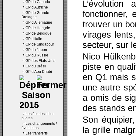
L’évolution
¤
GP du Canada
¤
GP d'Autriche
fonctionner, 
¤
GP de Grande
Bretagne
trouver un bo
¤
GP d'Allemagne
¤
GP de Hongrie
virages lents
¤
GP de Belgique
¤
GP d'Italie
secteur, sur 
¤
GP de Singapour
¤
GP du Japon
Nico Hülkenbe
¤
GP du Russie
¤
GP des Etats Unis
piste en quali
¤
GP du Brésil
¤
GP d'Abu Dhabi
en Q1 mais su
une autre spé
Saison
a omis de sig
2015
des stands e
¤
Les écuries et les
Son équipier,
pilotes
¤
Les changements /
la grille malg
évolutions
¤
Les transferts