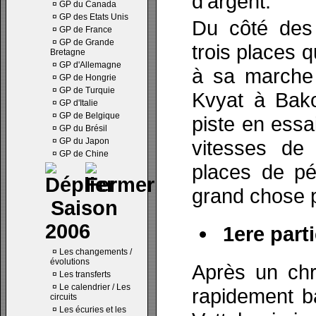
d’argent.
¤
GP du Canada
¤
GP des Etats Unis
Du côté des 
¤
GP de France
¤
GP de Grande
trois places q
Bretagne
¤
GP d'Allemagne
à sa marche 
¤
GP de Hongrie
¤
GP de Turquie
Kvyat à Bako
¤
GP d'Italie
¤
GP de Belgique
piste en essa
¤
GP du Brésil
¤
GP du Japon
vitesses de
¤
GP de Chine
places de pé
grand chose p
Saison
2006
1ere parti
¤
Les changements /
évolutions
Après un chr
¤
Les transferts
¤
Le calendrier / Les
rapidement ba
circuits
¤
Les écuries et les