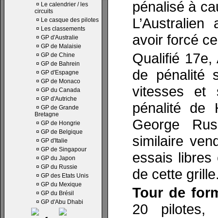
pénalisé à ca
¤
Le calendrier / les
circuits
L’Australien
¤
Le casque des pilotes
¤
Les classements
avoir forcé c
¤
GP d'Australie
¤
GP de Malaisie
Qualifié 17e,
¤
GP de Chine
¤
GP de Bahrein
de pénalité 
¤
GP d'Espagne
¤
GP de Monaco
vitesses et 
¤
GP du Canada
¤
GP d'Autriche
pénalité de 
¤
GP de Grande
Bretagne
George Russ
¤
GP de Hongrie
¤
GP de Belgique
similaire ven
¤
GP d'Italie
¤
GP de Singapour
essais libres
¤
GP du Japon
¤
GP du Russie
de cette grille
¤
GP des Etats Unis
¤
GP du Mexique
Tour de form
¤
GP du Brésil
¤
GP d'Abu Dhabi
20 pilotes, 