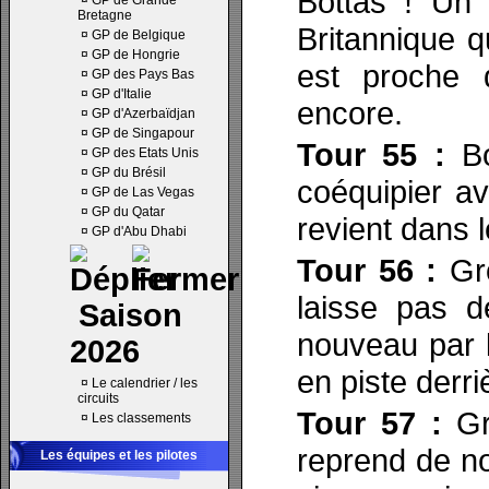
Bottas ! Un 
¤
GP de Grande
Bretagne
Britannique qu
¤
GP de Belgique
¤
GP de Hongrie
est proche 
¤
GP des Pays Bas
¤
GP d'Italie
encore.
¤
GP d'Azerbaïdjan
¤
GP de Singapour
Tour 55 :
Bo
¤
GP des Etats Unis
¤
GP du Brésil
coéquipier a
¤
GP de Las Vegas
¤
GP du Qatar
revient dans 
¤
GP d'Abu Dhabi
Tour 56 :
Gro
laisse pas d
Saison
nouveau par l
2026
en piste derri
¤
Le calendrier / les
circuits
Tour 57 :
Gro
¤
Les classements
reprend de no
Les équipes et les pilotes