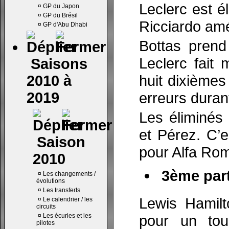
Leclerc est é
¤
GP du Japon
¤
GP du Brésil
Ricciardo amé
¤
GP d'Abu Dhabi
Bottas prend
Leclerc fait
Saisons
huit dixièmes
2010 à
2019
erreurs durant
Les éliminés 
et Pérez. C’
Saison
pour Alfa Ro
2010
3ème part
¤
Les changements /
évolutions
¤
Les transferts
Lewis Hamilt
¤
Le calendrier / les
circuits
¤
Les écuries et les
pour un to
pilotes