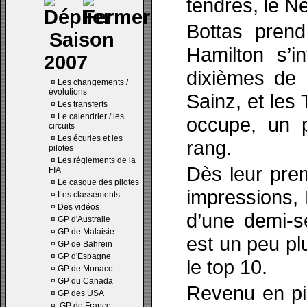
tendres, le N
Bottas prend
Saison
Hamilton s’i
2007
dixièmes de 
¤
Les changements /
évolutions
Sainz, et les
¤
Les transferts
¤
Le calendrier / les
occupe, un p
circuits
¤
Les écuries et les
rang.
pilotes
¤
Les réglements de la
Dès leur prem
FIA
¤
Le casque des pilotes
impressions,
¤
Les classements
¤
Des vidéos
d’une demi-s
¤
GP d'Australie
¤
GP de Malaisie
est un peu pl
¤
GP de Bahrein
¤
GP d'Espagne
le top 10.
¤
GP de Monaco
¤
GP du Canada
Revenu en pi
¤
GP des USA
¤
GP de France