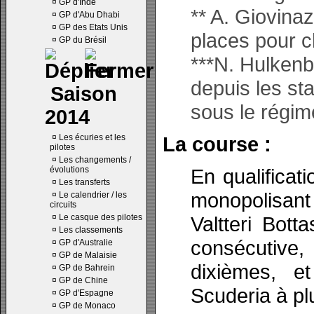
¤
GP d'Inde
** A. Giovina
¤
GP d'Abu Dhabi
¤
GP des Etats Unis
places pour c
¤
GP du Brésil
***N. Hulkenb
depuis les st
Saison
sous le régim
2014
¤
Les écuries et les
La course :
pilotes
¤
Les changements /
évolutions
En qualifica
¤
Les transferts
monopolisant 
¤
Le calendrier / les
circuits
¤
Le casque des pilotes
Valtteri Bott
¤
Les classements
consécutive,
¤
GP d'Australie
¤
GP de Malaisie
dixièmes, e
¤
GP de Bahrein
¤
GP de Chine
Scuderia à pl
¤
GP d'Espagne
¤
GP de Monaco