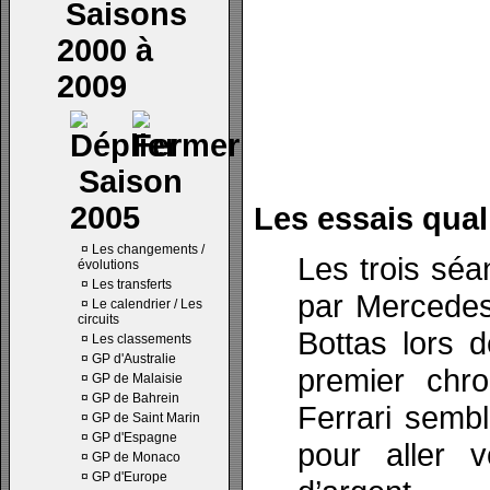
Saisons
2000 à
2009
Saison
2005
Les essais quali
¤
Les changements /
Les trois séa
évolutions
¤
Les transferts
par Mercedes,
¤
Le calendrier / Les
circuits
Bottas lors 
¤
Les classements
¤
GP d'Australie
premier chr
¤
GP de Malaisie
¤
GP de Bahrein
Ferrari sembl
¤
GP de Saint Marin
¤
GP d'Espagne
pour aller v
¤
GP de Monaco
¤
GP d'Europe