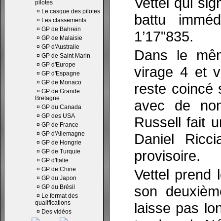
Vettel qui si
pilotes
¤
Le casque des pilotes
battu imméd
¤
Les classements
¤
GP de Bahrein
1’17"835.
¤
GP de Malaisie
¤
GP d'Australie
Dans le mêm
¤
GP de Saint Marin
¤
GP d'Europe
virage 4 et v
¤
GP d'Espagne
¤
GP de Monaco
reste coincé 
¤
GP de Grande
Bretagne
avec de nom
¤
GP du Canada
¤
GP des USA
Russell fait
¤
GP de France
¤
GP d'Allemagne
Daniel Ricc
¤
GP de Hongrie
provisoire.
¤
GP de Turquie
¤
GP d'Italie
¤
GP de Chine
Vettel prend 
¤
GP du Japon
son deuxièm
¤
GP du Brésil
¤
Le format des
qualifications
laisse pas l
¤
Des vidéos