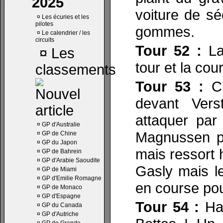
2025
voiture de sé
¤
Les écuries et les
pilotes
gommes.
¤
Le calendrier / les
circuits
Tour 52 :
La
¤
Les
tour et la cou
classements
Tour 53 :
C
devant Verst
attaquer par
¤
GP d'Australie
Magnussen pa
¤
GP de Chine
¤
GP du Japon
mais ressort 
¤
GP de Bahrein
¤
GP d'Arabie Saoudite
Gasly mais le
¤
GP de Miami
¤
GP d'Emilie Romagne
en course pou
¤
GP de Monaco
¤
GP d'Espagne
Tour 54 :
Ham
¤
GP du Canada
¤
GP d'Autriche