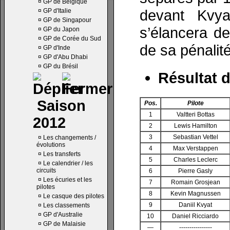
¤
GP de Belgique
devant Kvyat
¤
GP d'Italie
¤
GP de Singapour
s’élancera de
¤
GP du Japon
¤
GP de Corée du Sud
de sa pénalité
¤
GP d'Inde
¤
GP d'Abu Dhabi
¤
GP du Brésil
Résultat d
Saison
Pos.
Pilote
1
Valtteri Bottas
2012
2
Lewis Hamilton
3
Sebastian Vettel
¤
Les changements /
évolutions
4
Max Verstappen
¤
Les transferts
5
Charles Leclerc
¤
Le calendrier / les
circuits
6
Pierre Gasly
¤
Les écuries et les
7
Romain Grosjean
pilotes
8
Kevin Magnussen
¤
Le casque des pilotes
9
Daniil Kvyat
¤
Les classements
¤
GP d'Australie
10
Daniel Ricciardo
¤
GP de Malaisie
—
----------------