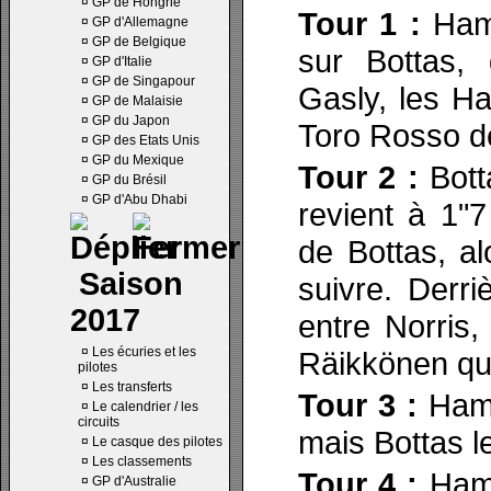
¤
GP de Hongrie
Tour 1 :
Ham
¤
GP d'Allemagne
¤
GP de Belgique
sur Bottas, 
¤
GP d'Italie
¤
GP de Singapour
Gasly, les H
¤
GP de Malaisie
¤
GP du Japon
Toro Rosso de
¤
GP des Etats Unis
¤
GP du Mexique
Tour 2 :
Bott
¤
GP du Brésil
¤
GP d'Abu Dhabi
revient à 1"
de Bottas, al
Saison
suivre. Derri
2017
entre Norris,
¤
Les écuries et les
Räikkönen qui
pilotes
¤
Les transferts
Tour 3 :
Hami
¤
Le calendrier / les
circuits
mais Bottas le
¤
Le casque des pilotes
¤
Les classements
Tour 4 :
Hami
¤
GP d'Australie