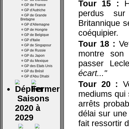
Tour 15 :
Ha
¤
GP de France
¤
GP d'Autriche
perdus sur
¤
GP de Grande
Bretagne
Britannique s
¤
GP d'Allemagne
¤
GP de Hongrie
coéquipier.
¤
GP de Belgique
¤
GP d'Italie
Tour 18 :
Vet
¤
GP de Singapour
¤
GP de Russie
montre son 
¤
GP du Japon
passer Lecl
¤
GP du Mexique
¤
GP des Etats Unis
écart..."
¤
GP du Brésil
¤
GP d'Abu Dhabi
Tour 20 :
Ve
mediums qui s
Saisons
arrêts probab
2020 à
délai sur une 
2029
fait ressortir 