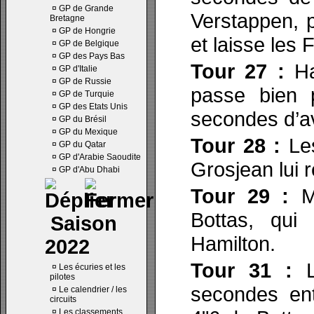
¤
GP de Grande
Verstappen, 
Bretagne
¤
GP de Hongrie
et laisse les 
¤
GP de Belgique
¤
GP des Pays Bas
Tour 27 :
Ha
¤
GP d'Italie
¤
GP de Russie
passe bien 
¤
GP de Turquie
¤
GP des Etats Unis
secondes d’av
¤
GP du Brésil
¤
GP du Mexique
Tour 28 :
Les
¤
GP du Qatar
¤
GP d'Arabie Saoudite
Grosjean lui 
¤
GP d'Abu Dhabi
Tour 29 :
Me
Bottas, qui
Saison
Hamilton.
2022
Tour 31 :
¤
Les écuries et les
pilotes
secondes ent
¤
Le calendrier / les
circuits
¤
Les classements