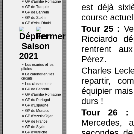
¤
GP d'Emilie Romagne
est déjà sixi
¤
GP de Turquie
¤
GP de Bahrein
course actuel
¤
GP de Sakhir
¤
GP d'Abu Dhabi
Tour 25 :
Vet
Ricciardo d
Saison
rentrent au
2021
Pérez.
¤
Les écuries et les
Charles Lecle
pilotes
¤
Le calendrier / les
repartir, co
circuits
¤
Les classements
équipier mais
¤
GP de Bahrein
¤
GP d'Emilie Romagne
durs !
¤
GP du Portugal
¤
GP d'Espagne
Tour 26 :
B
¤
GP de Monaco
¤
GP d'Azerbaïdjan
Mercedes, a
¤
GP de France
¤
GP de Styrie
secondes de 
¤
GP d'Autriche