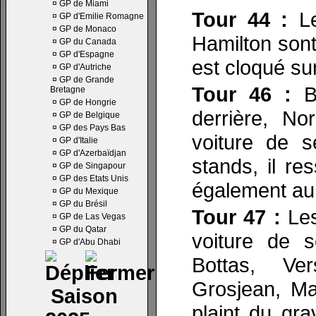
¤
GP de Miami
Tour 44 :
Le
¤
GP d'Emilie Romagne
¤
GP de Monaco
Hamilton sont 
¤
GP du Canada
¤
GP d'Espagne
est cloqué sur
¤
GP d'Autriche
¤
GP de Grande
Tour 46 :
Bo
Bretagne
¤
GP de Hongrie
derrière, Nor
¤
GP de Belgique
¤
GP des Pays Bas
voiture de s
¤
GP d'Italie
¤
GP d'Azerbaïdjan
stands, il re
¤
GP de Singapour
¤
GP des Etats Unis
également au 
¤
GP du Mexique
¤
GP du Brésil
Tour 47 :
Les
¤
GP de Las Vegas
¤
GP du Qatar
voiture de s
¤
GP d'Abu Dhabi
Bottas, Ver
Grosjean, Ma
Saison
plaint du gra