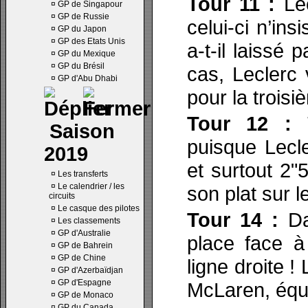
Tour 11 :
Le
¤
GP de Singapour
¤
GP de Russie
celui-ci n’ins
¤
GP du Japon
¤
GP des Etats Unis
a-t-il laissé
¤
GP du Mexique
¤
GP du Brésil
cas, Leclerc 
¤
GP d'Abu Dhabi
pour la troisi
Tour 12 :
Saison
puisque Lecl
2019
et surtout 2"5
¤
Les transferts
¤
Le calendrier / les
son plat sur l
circuits
¤
Le casque des pilotes
Tour 14 :
Da
¤
Les classements
¤
GP d'Australie
place face à
¤
GP de Bahrein
¤
GP de Chine
ligne droite !
¤
GP d'Azerbaïdjan
¤
GP d'Espagne
McLaren, équ
¤
GP de Monaco
¤
GP du Canada