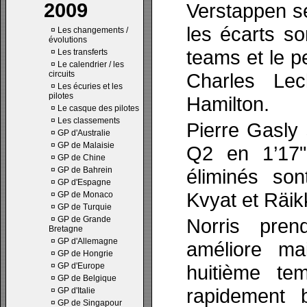
2009
Verstappen se
les écarts so
¤
Les changements /
évolutions
teams et le p
¤
Les transferts
¤
Le calendrier / les
circuits
Charles Lec
¤
Les écuries et les
pilotes
Hamilton.
¤
Le casque des pilotes
¤
Les classements
Pierre Gasly
¤
GP d'Australie
¤
GP de Malaisie
Q2 en 1’17"
¤
GP de Chine
¤
GP de Bahrein
éliminés son
¤
GP d'Espagne
Kvyat et Räi
¤
GP de Monaco
¤
GP de Turquie
¤
GP de Grande
Norris pre
Bretagne
¤
GP d'Allemagne
améliore ma
¤
GP de Hongrie
¤
GP d'Europe
huitième te
¤
GP de Belgique
rapidement 
¤
GP d'Italie
¤
GP de Singapour