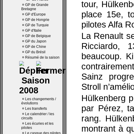
tour, Hülkenb
¤
GP de Grande
Bretagne
place 15e, t
¤
GP d'Europe
¤
GP de Hongrie
pilotes Alfa 
¤
GP de Turquie
¤
GP d'Italie
La Renault se
¤
GP de Belgique
¤
GP du Japon
Ricciardo, 
¤
GP de Chine
¤
GP du Brésil
beaucoup. Ki
¤
Résumé de la saison
contrairement
Sainz progr
Saison
Stroll n’améli
2008
Hülkenberg pr
¤
Les changements /
évolutions
par Pérez, t
¤
Les transferts
¤
Le calendrier / les
rang. Hülken
circuits
¤
Les écuries et les
montrant à que
pilotes
¤
Le casque des pilotes