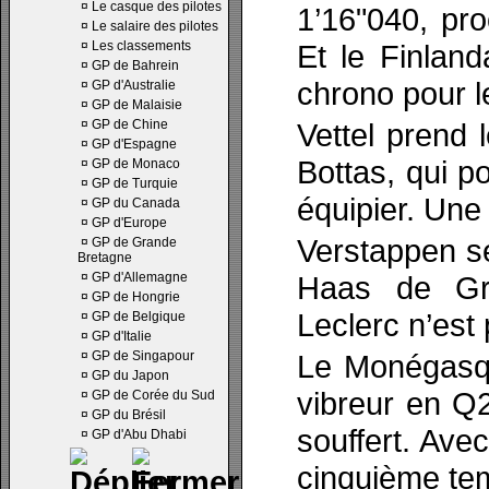
¤
Le casque des pilotes
1’16"040, pro
¤
Le salaire des pilotes
¤
Les classements
Et le Finland
¤
GP de Bahrein
chrono pour l
¤
GP d'Australie
¤
GP de Malaisie
¤
GP de Chine
Vettel prend 
¤
GP d'Espagne
Bottas, qui p
¤
GP de Monaco
¤
GP de Turquie
équipier. Une
¤
GP du Canada
¤
GP d'Europe
Verstappen se
¤
GP de Grande
Bretagne
¤
GP d'Allemagne
Haas de Gr
¤
GP de Hongrie
Leclerc n’est 
¤
GP de Belgique
¤
GP d'Italie
¤
GP de Singapour
Le Monégasqu
¤
GP du Japon
vibreur en Q2
¤
GP de Corée du Sud
¤
GP du Brésil
souffert. Ave
¤
GP d'Abu Dhabi
cinquième te