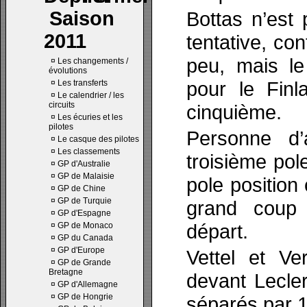
Saison
Bottas n’est
2011
tentative, co
peu, mais le
¤
Les changements /
évolutions
pour le Finl
¤
Les transferts
¤
Le calendrier / les
circuits
cinquième.
¤
Les écuries et les
pilotes
Personne d’
¤
Le casque des pilotes
¤
Les classements
troisième pole
¤
GP d'Australie
¤
GP de Malaisie
pole position
¤
GP de Chine
¤
GP de Turquie
grand coup
¤
GP d'Espagne
départ.
¤
GP de Monaco
¤
GP du Canada
¤
GP d'Europe
Vettel et Ve
¤
GP de Grande
Bretagne
devant Lecle
¤
GP d'Allemagne
¤
GP de Hongrie
séparés par 1