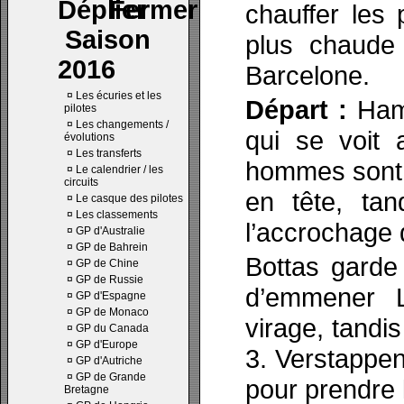
chauffer les 
Saison
plus chaude 
2016
Barcelone.
¤
Les écuries et les
Départ :
Hami
pilotes
¤
Les changements /
qui se voit 
évolutions
¤
Les transferts
hommes sont d
¤
Le calendrier / les
circuits
en tête, tan
¤
Le casque des pilotes
¤
Les classements
l’accrochage 
¤
GP d'Australie
¤
GP de Bahrein
Bottas garde
¤
GP de Chine
¤
GP de Russie
d’emmener L
¤
GP d'Espagne
¤
GP de Monaco
virage, tandi
¤
GP du Canada
¤
GP d'Europe
3. Verstappen
¤
GP d'Autriche
¤
GP de Grande
pour prendre 
Bretagne