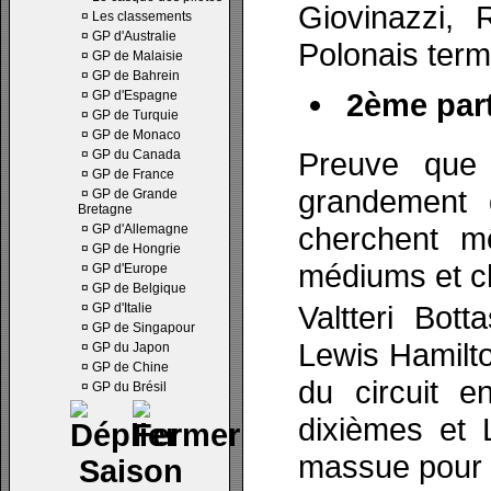
Giovinazzi, 
¤
Les classements
¤
GP d'Australie
Polonais term
¤
GP de Malaisie
¤
GP de Bahrein
2ème part
¤
GP d'Espagne
¤
GP de Turquie
¤
GP de Monaco
Preuve que 
¤
GP du Canada
¤
GP de France
grandement 
¤
GP de Grande
Bretagne
cherchent m
¤
GP d'Allemagne
¤
GP de Hongrie
médiums et c
¤
GP d'Europe
¤
GP de Belgique
Valtteri Bot
¤
GP d'Italie
¤
GP de Singapour
Lewis Hamilt
¤
GP du Japon
¤
GP de Chine
du circuit e
¤
GP du Brésil
dixièmes et 
massue pour 
Saison