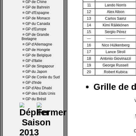
¤
GP de Chine
11
Lando Norris
¤
GP de Bahrein
12
Alex Albon
¤
GP d'Espagne
¤
GP de Monaco
13
Carlos Sainz
¤
GP du Canada
14
Kimi Räikkönen
¤
GP d'Europe
15
Sergio Pérez
¤
GP de Grande
—
----------------
Bretagne
¤
GP d'Allemagne
16
Nico Hülkenberg
¤
GP de Hongrie
17
Lance Stroll
¤
GP de Belgique
18
Antonio Giovinazzi
¤
GP d'Italie
19
George Russell
¤
GP de Singapour
¤
GP du Japon
20
Robert Kubica
¤
GP de Corée du Sud
¤
GP d'Inde
Grille de 
¤
GP d'Abu Dhabi
¤
GP des Etats Unis
¤
GP du Brésil
Saison
2013
C