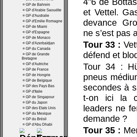
4"6 de Botta
¤
GP de Bahrein
et Vettel. Ga
¤
GP d'Arabie Saoudite
¤
GP d'Australie
devance Gro
¤
GP d'Emilie Romagne
¤
GP de Miami
ne s’est pas a
¤
GP d'Espagne
¤
GP de Monaco
Tour 33 :
Vett
¤
GP d'Azerbaïdjan
¤
GP du Canada
défend et blo
¤
GP de Grande
Bretagne
Tour 34 : Hü
¤
GP d'Autriche
¤
GP de France
pneus médiums
¤
GP de Hongrie
¤
GP de Belgique
secondes à so
¤
GP des Pays Bas
¤
GP d'Italie
t-on ici la
¤
GP de Singapour
¤
GP du Japon
leaders ne fe
¤
GP des Etats Unis
¤
GP du Mexique
demande ?
¤
GP du Brésil
¤
GP d'Abu Dhabi
Tour 35 :
Mer