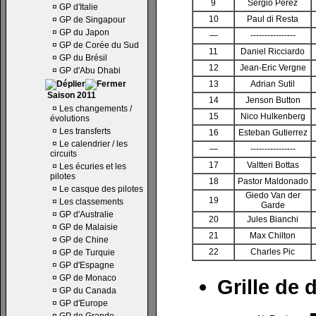
9
Sergio Perez
¤
GP d'Italie
10
Paul di Resta
¤
GP de Singapour
¤
GP du Japon
—
----------------
¤
GP de Corée du Sud
11
Daniel Ricciardo
¤
GP du Brésil
12
Jean-Eric Vergne
¤
GP d'Abu Dhabi
13
Adrian Sutil
Saison 2011
14
Jenson Button
¤
Les changements /
15
Nico Hulkenberg
évolutions
¤
Les transferts
16
Esteban Gutierrez
¤
Le calendrier / les
—
----------------
circuits
17
Valtteri Bottas
¤
Les écuries et les
pilotes
18
Pastor Maldonado
¤
Le casque des pilotes
Giedo Van der
19
¤
Les classements
Garde
¤
GP d'Australie
20
Jules Bianchi
¤
GP de Malaisie
21
Max Chilton
¤
GP de Chine
22
Charles Pic
¤
GP de Turquie
¤
GP d'Espagne
¤
GP de Monaco
Grille de 
¤
GP du Canada
¤
GP d'Europe