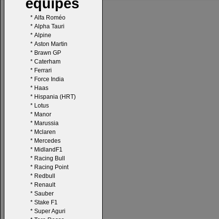
équipes
*
Alfa Roméo
*
Alpha Tauri
*
Alpine
*
Aston Martin
*
Brawn GP
*
Caterham
*
Ferrari
*
Force India
*
Haas
*
Hispania (HRT)
*
Lotus
*
Manor
*
Marussia
*
Mclaren
*
Mercedes
*
MidlandF1
*
Racing Bull
*
Racing Point
*
Redbull
*
Renault
*
Sauber
*
Stake F1
*
Super Aguri