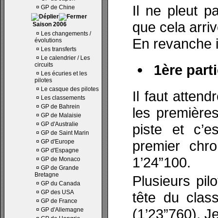
Il ne pleut p
¤
GP de Chine
que cela arriv
Saison 2006
¤
Les changements /
En revanche i
évolutions
¤
Les transferts
¤
Le calendrier / Les
circuits
1ère parti
¤
Les écuries et les
pilotes
¤
Le casque des pilotes
Il faut atten
¤
Les classements
¤
GP de Bahrein
les première
¤
GP de Malaisie
¤
GP d'Australie
piste et c’e
¤
GP de Saint Marin
premier chr
¤
GP d'Europe
¤
GP d'Espagne
1’24”100.
¤
GP de Monaco
¤
GP de Grande
Bretagne
Plusieurs pil
¤
GP du Canada
¤
GP des USA
tête du clas
¤
GP de France
(1’23”760), J
¤
GP d'Allemagne