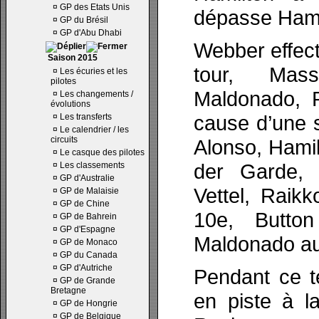
¤
GP des Etats Unis
dépasse Hamil
¤
GP du Brésil
¤
GP d'Abu Dhabi
Webber effect
Saison 2015
tour, Mass
¤
Les écuries et les
pilotes
Maldonado, 
¤
Les changements /
évolutions
cause d’une 
¤
Les transferts
¤
Le calendrier / les
circuits
Alonso, Hamil
¤
Le casque des pilotes
der Garde, 
¤
Les classements
¤
GP d'Australie
Vettel, Raik
¤
GP de Malaisie
¤
GP de Chine
10e, Butto
¤
GP de Bahrein
¤
GP d'Espagne
Maldonado au
¤
GP de Monaco
¤
GP du Canada
¤
GP d'Autriche
Pendant ce t
¤
GP de Grande
Bretagne
en piste à l
¤
GP de Hongrie
¤
GP de Belgique