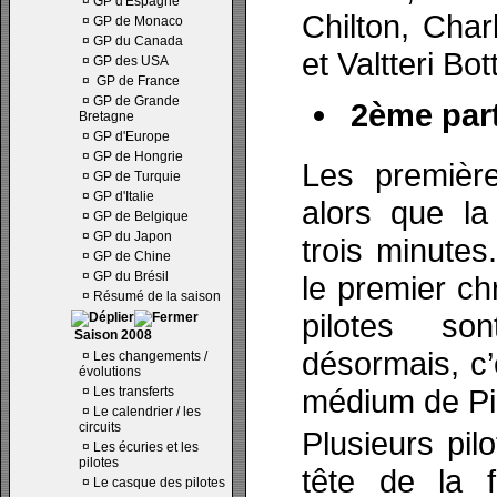
¤
GP d'Espagne
Chilton, Cha
¤
GP de Monaco
¤
GP du Canada
et Valtteri Bot
¤
GP des USA
¤
GP de France
¤
GP de Grande
2ème part
Bretagne
¤
GP d'Europe
¤
GP de Hongrie
Les premièr
¤
GP de Turquie
¤
GP d'Italie
alors que la
¤
GP de Belgique
¤
GP du Japon
trois minutes
¤
GP de Chine
¤
GP du Brésil
le premier ch
¤
Résumé de la saison
pilotes s
Saison 2008
désormais, c’
¤
Les changements /
évolutions
médium de Pir
¤
Les transferts
¤
Le calendrier / les
circuits
Plusieurs pil
¤
Les écuries et les
pilotes
tête de la 
¤
Le casque des pilotes