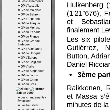
¤
Les classements
Hulkenberg (
¤
GP d'Australie
¤
GP de Malaisie
(1’21”676), 
¤
GP de Bahrein
¤
GP d'Espagne
et Sebastia
¤
GP de Turquie
finalement Le
¤
GP de Monaco
¤
GP du Canada
¤
GP de France
Les six pilot
¤
GP de Grande
Bretagne
Gutiérrez, 
¤
GP d'Allemagne
¤
GP de Hongrie
Button, Adria
¤
GP d'Europe
Daniel Riccia
¤
GP de Belgique
¤
GP d'Italie
¤
GP de Singapour
3ème part
¤
GP du Japon
¤
GP de Chine
¤
GP du Brésil
Raikkonen, R
Saison 2009
et Massa s’é
¤
Les changements /
évolutions
minutes de la
¤
Les transferts
¤
Le calendrier / les