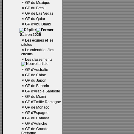
¤
GP du Mexique
¤
GP du Brésil
¤
GP de Las Vegas
¤
GP du Qatar
¤
GP d'Abu Dhabi
Saison 2025
¤
Les écuries et les
pilotes
¤
Le calendrier / les
circuits
¤
Les classements
¤
GP d'Australie
¤
GP de Chine
¤
GP du Japon
¤
GP de Bahrein
¤
GP d'Arabie Saoudite
¤
GP de Miami
¤
GP d'Emilie Romagne
¤
GP de Monaco
¤
GP d'Espagne
¤
GP du Canada
¤
GP d'Autriche
¤
GP de Grande
Bretagne