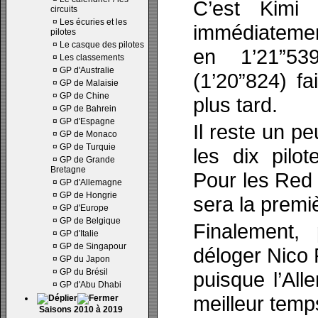
C’est Kimi 
circuits
¤
Les écuries et les
immédiateme
pilotes
¤
Le casque des pilotes
en 1’21”53
¤
Les classements
¤
GP d'Australie
(1’20”824) fa
¤
GP de Malaisie
¤
GP de Chine
plus tard.
¤
GP de Bahrein
¤
GP d'Espagne
Il reste un p
¤
GP de Monaco
¤
GP de Turquie
les dix pilo
¤
GP de Grande
Bretagne
Pour les Red 
¤
GP d'Allemagne
¤
GP de Hongrie
sera la premiè
¤
GP d'Europe
¤
GP de Belgique
Finalement,
¤
GP d'Italie
¤
GP de Singapour
déloger Nico 
¤
GP du Japon
¤
GP du Brésil
puisque l’Al
¤
GP d'Abu Dhabi
meilleur temp
Saisons 2010 à 2019