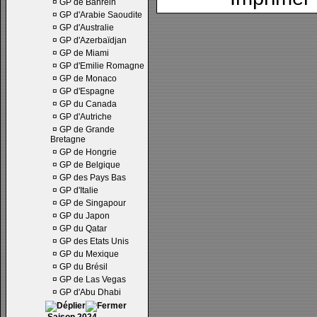
¤
GP de Bahrein
¤
GP d'Arabie Saoudite
¤
GP d'Australie
¤
GP d'Azerbaïdjan
¤
GP de Miami
¤
GP d'Emilie Romagne
¤
GP de Monaco
¤
GP d'Espagne
¤
GP du Canada
¤
GP d'Autriche
¤
GP de Grande
Bretagne
¤
GP de Hongrie
¤
GP de Belgique
¤
GP des Pays Bas
¤
GP d'Italie
¤
GP de Singapour
¤
GP du Japon
¤
GP du Qatar
¤
GP des Etats Unis
¤
GP du Mexique
¤
GP du Brésil
¤
GP de Las Vegas
¤
GP d'Abu Dhabi