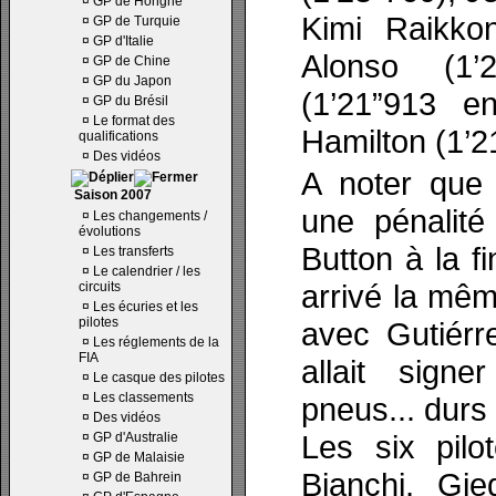
¤
GP de Hongrie
Kimi Raikko
¤
GP de Turquie
¤
GP d'Italie
Alonso (1’
¤
GP de Chine
¤
GP du Japon
(1’21”913 e
¤
GP du Brésil
¤
Le format des
Hamilton (1’2
qualifications
¤
Des vidéos
A noter que
Saison 2007
une pénalit
¤
Les changements /
évolutions
Button à la fi
¤
Les transferts
¤
Le calendrier / les
arrivé la mê
circuits
¤
Les écuries et les
pilotes
avec Gutiérr
¤
Les réglements de la
FIA
allait sign
¤
Le casque des pilotes
¤
Les classements
pneus... durs 
¤
Des vidéos
Les six pilo
¤
GP d'Australie
¤
GP de Malaisie
Bianchi, Gi
¤
GP de Bahrein