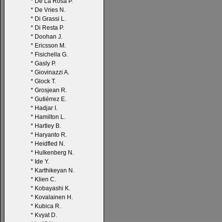
*
De La Rosa P.
*
De Vries N.
*
Di Grassi L.
*
Di Resta P.
*
Doohan J.
*
Ericsson M.
*
Fisichella G.
*
Gasly P.
*
Giovinazzi A.
*
Glock T.
*
Grosjean R.
*
Gutiérrez E.
*
Hadjar I.
*
Hamilton L.
*
Hartley B.
*
Haryanto R.
*
Heidfled N.
*
Hulkenberg N.
*
Ide Y.
*
Karthikeyan N.
*
Klien C.
*
Kobayashi K.
*
Kovalainen H.
*
Kubica R.
*
Kvyat D.