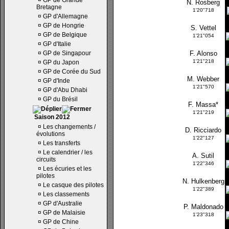
¤
GP de Grande
N. Rosberg
Bretagne
1'20"718
¤
GP d'Allemagne
¤
GP de Hongrie
S. Vettel
¤
GP de Belgique
1'21"054
¤
GP d'Italie
¤
GP de Singapour
F. Alonso
1'21"218
¤
GP du Japon
¤
GP de Corée du Sud
M. Webber
¤
GP d'Inde
1'21"570
¤
GP d'Abu Dhabi
¤
GP du Brésil
F. Massa*
1'21"219
Saison 2012
¤
Les changements /
D. Ricciardo
évolutions
1'22"127
¤
Les transferts
¤
Le calendrier / les
A. Sutil
circuits
1'22"346
¤
Les écuries et les
pilotes
N. Hulkenberg
¤
Le casque des pilotes
1'22"389
¤
Les classements
¤
GP d'Australie
P. Maldonado
¤
GP de Malaisie
1'23"318
¤
GP de Chine