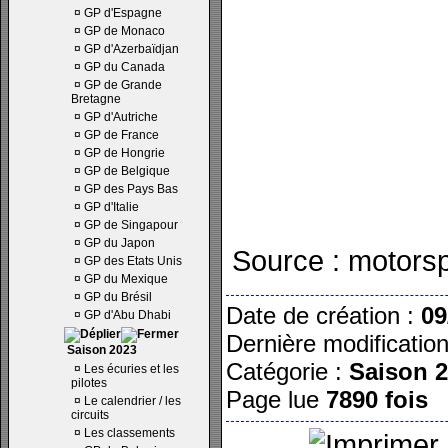
¤
GP d'Espagne
¤
GP de Monaco
¤
GP d'Azerbaïdjan
¤
GP du Canada
¤
GP de Grande
Bretagne
¤
GP d'Autriche
¤
GP de France
¤
GP de Hongrie
¤
GP de Belgique
¤
GP des Pays Bas
¤
GP d'Italie
¤
GP de Singapour
¤
GP du Japon
Source : motors
¤
GP des Etats Unis
¤
GP du Mexique
¤
GP du Brésil
Date de création :
09
¤
GP d'Abu Dhabi
Dernière modificatio
Saison 2023
Catégorie :
Saison 
¤
Les écuries et les
pilotes
Page lue
7890 fois
¤
Le calendrier / les
circuits
¤
Les classements