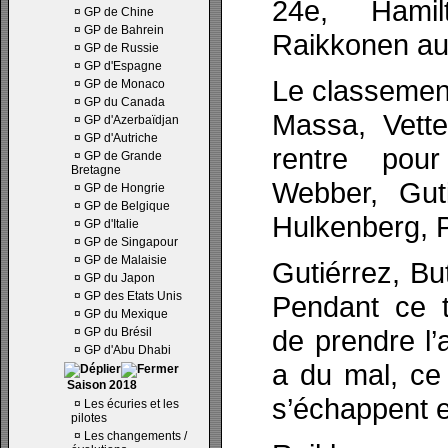
24e, Hami
¤
GP de Chine
¤
GP de Bahrein
Raikkonen au
¤
GP de Russie
¤
GP d'Espagne
Le classemen
¤
GP de Monaco
¤
GP du Canada
Massa, Vette
¤
GP d'Azerbaïdjan
¤
GP d'Autriche
rentre pou
¤
GP de Grande
Bretagne
Webber, Guti
¤
GP de Hongrie
¤
GP de Belgique
Hulkenberg, P
¤
GP d'Italie
¤
GP de Singapour
¤
GP de Malaisie
Gutiérrez, Bu
¤
GP du Japon
¤
GP des Etats Unis
Pendant ce 
¤
GP du Mexique
de prendre l’
¤
GP du Brésil
¤
GP d'Abu Dhabi
a du mal, ce 
Saison 2018
s’échappent e
¤
Les écuries et les
pilotes
¤
Les changements /