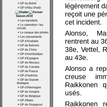
¤
GP du Brésil
légèrement d
¤
GP d'Abu Dhabi
reçoit une pé
Saison 2019
cet incident.
¤
Les transferts
¤
Le calendrier / les
circuits
Alonso, Ma
¤
Le casque des pilotes
¤
Les classements
rentrent au 3
¤
GP d'Australie
¤
GP de Bahrein
38e, Vettel, 
¤
GP de Chine
¤
GP d'Azerbaïdjan
au 43e.
¤
GP d'Espagne
¤
GP de Monaco
Alonso a repr
¤
GP du Canada
¤
GP de France
creuse imm
¤
GP d'Autriche
¤
GP de Grande
Raikkonen q
Bretagne
¤
GP d'Allemagne
usés.
¤
GP de Hongrie
¤
GP de Belgique
¤
GP d'Italie
Raikkonen r
¤
GP de Singapour