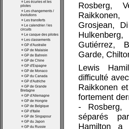
¤
Les écuries et les
Rosberg, Ve
pilotes
¤
Les changements /
Raikkonen,
évolutions
¤
Les transferts
Grosjean, D
¤
Le calendrier / les
circuits
Hulkenberg,
¤
Le casque des pilotes
¤
Les classements
Gutiérrez, 
¤
GP d'Australie
¤
GP de Malaisie
Garde, Chilton
¤
GP de Bahrein
¤
GP de Chine
Lewis Hami
¤
GP d'Espagne
¤
GP de Monaco
difficulté av
¤
GP du Canada
¤
GP d'Autriche
Raikkonen et
¤
GP de Grande
Bretagne
fortement derr
¤
GP d'Allemagne
¤
GP de Hongrie
- Rosberg, 
¤
GP de Belgique
¤
GP d'Italie
séparés pa
¤
GP de Singapour
¤
GP du Japon
Hamilton a 
¤
GP du Russie