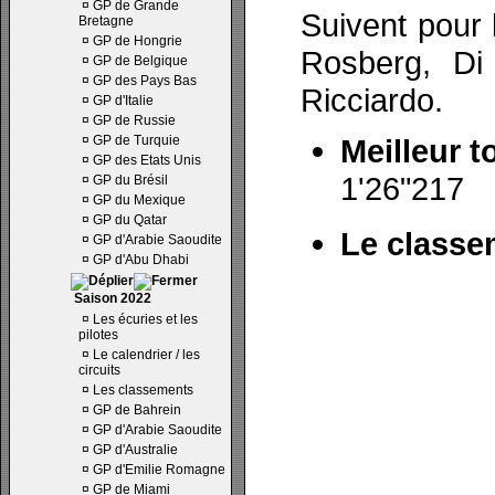
¤
GP de Grande
Suivent pour 
Bretagne
¤
GP de Hongrie
Rosberg, Di
¤
GP de Belgique
¤
GP des Pays Bas
Ricciardo.
¤
GP d'Italie
¤
GP de Russie
¤
GP de Turquie
Meilleur t
¤
GP des Etats Unis
1'26"217
¤
GP du Brésil
¤
GP du Mexique
¤
GP du Qatar
Le classe
¤
GP d'Arabie Saoudite
¤
GP d'Abu Dhabi
Saison 2022
¤
Les écuries et les
pilotes
¤
Le calendrier / les
circuits
¤
Les classements
¤
GP de Bahrein
¤
GP d'Arabie Saoudite
¤
GP d'Australie
¤
GP d'Emilie Romagne
¤
GP de Miami