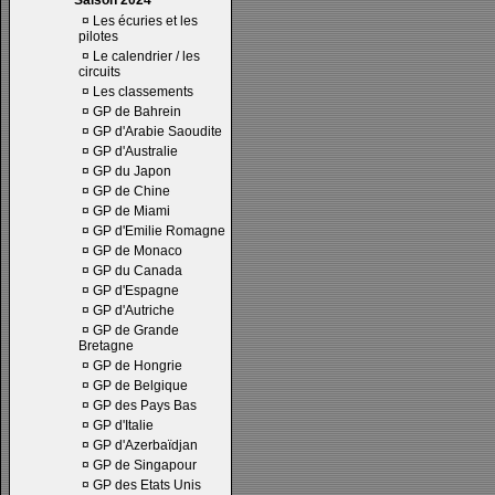
Saison 2024
¤
Les écuries et les
pilotes
¤
Le calendrier / les
circuits
¤
Les classements
¤
GP de Bahrein
¤
GP d'Arabie Saoudite
¤
GP d'Australie
¤
GP du Japon
¤
GP de Chine
¤
GP de Miami
¤
GP d'Emilie Romagne
¤
GP de Monaco
¤
GP du Canada
¤
GP d'Espagne
¤
GP d'Autriche
¤
GP de Grande
Bretagne
¤
GP de Hongrie
¤
GP de Belgique
¤
GP des Pays Bas
¤
GP d'Italie
¤
GP d'Azerbaïdjan
¤
GP de Singapour
¤
GP des Etats Unis