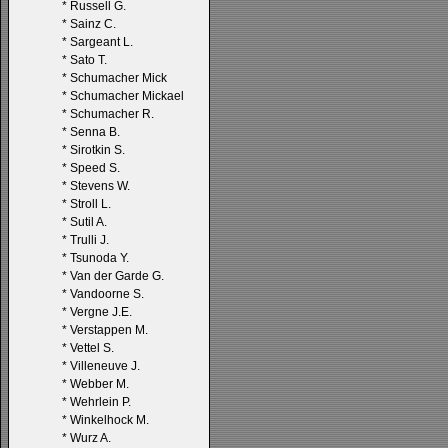
*
Russell G.
*
Sainz C.
*
Sargeant L.
*
Sato T.
*
Schumacher Mick
*
Schumacher Mickael
*
Schumacher R.
*
Senna B.
*
Sirotkin S.
*
Speed S.
*
Stevens W.
*
Stroll L.
*
Sutil A.
*
Trulli J.
*
Tsunoda Y.
*
Van der Garde G.
*
Vandoorne S.
*
Vergne J.E.
*
Verstappen M.
*
Vettel S.
*
Villeneuve J.
*
Webber M.
*
Wehrlein P.
*
Winkelhock M.
*
Wurz A.