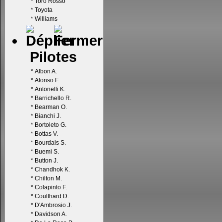
*
Toro Rosso
*
Toyota
*
Williams
Pilotes
*
Albon A.
*
Alonso F.
*
Antonelli K.
*
Barrichello R.
*
Bearman O.
*
Bianchi J.
*
Bortoleto G.
*
Bottas V.
*
Bourdais S.
*
Buemi S.
*
Button J.
*
Chandhok K.
*
Chilton M.
*
Colapinto F.
*
Coulthard D.
*
D'Ambrosio J.
*
Davidson A.