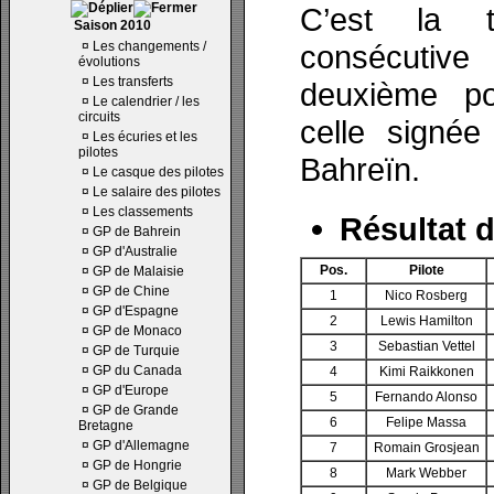
C’est la t
Saison 2010
¤
Les changements /
consécutiv
évolutions
¤
Les transferts
deuxième p
¤
Le calendrier / les
circuits
celle signée
¤
Les écuries et les
pilotes
Bahreïn.
¤
Le casque des pilotes
¤
Le salaire des pilotes
¤
Les classements
Résultat d
¤
GP de Bahrein
¤
GP d'Australie
Pos.
Pilote
¤
GP de Malaisie
¤
GP de Chine
1
Nico Rosberg
¤
GP d'Espagne
2
Lewis Hamilton
¤
GP de Monaco
3
Sebastian Vettel
¤
GP de Turquie
¤
GP du Canada
4
Kimi Raikkonen
¤
GP d'Europe
5
Fernando Alonso
¤
GP de Grande
6
Felipe Massa
Bretagne
¤
GP d'Allemagne
7
Romain Grosjean
¤
GP de Hongrie
8
Mark Webber
¤
GP de Belgique