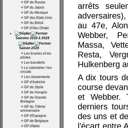
¤
GP de Russie
arrêts seul
¤
GP du Japon
¤
GP du Mexique
adversaires)
¤
GP des Etats Unis
au 47e, Alon
¤
GP du Brésil
¤
GP d'Abu Dhabi
Webber, Pe
Saisons 2020 à 2029
Massa, Vett
Saison 2020
Resta, Ver
¤
Les écuries et les
pilotes
Hulkenberg a
¤
Les transferts
¤
Le calendrier / les
circuits
A dix tours d
¤
Les classements
¤
GP d'Autriche
course devan
¤
GP de Styrie
¤
GP de Hongrie
et Webber. 
¤
GP de Grande
Bretagne
derniers tou
¤
GP du 70ème
anniversaire
des uns et d
¤
GP d'Espagne
¤
GP de Belgique
l’écart entre
¤
GP d'Italie