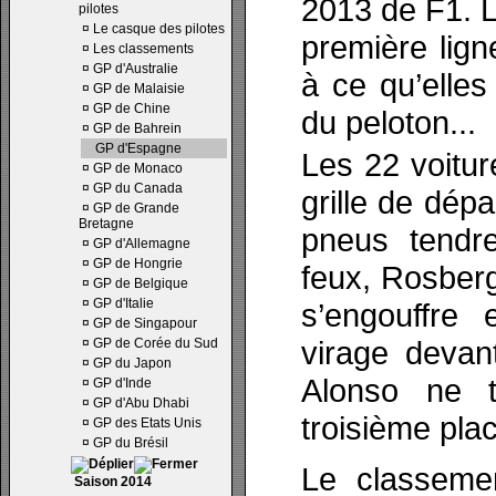
2013 de F1. 
pilotes
¤
Le casque des pilotes
première lign
¤
Les classements
¤
GP d'Australie
à ce qu’elles
¤
GP de Malaisie
¤
GP de Chine
du peloton...
¤
GP de Bahrein
GP d'Espagne
Les 22 voitur
¤
GP de Monaco
¤
GP du Canada
grille de dép
¤
GP de Grande
Bretagne
pneus tendre
¤
GP d'Allemagne
¤
GP de Hongrie
feux, Rosberg
¤
GP de Belgique
¤
GP d'Italie
s’engouffre
¤
GP de Singapour
virage devan
¤
GP de Corée du Sud
¤
GP du Japon
Alonso ne 
¤
GP d'Inde
¤
GP d'Abu Dhabi
troisième pla
¤
GP des Etats Unis
¤
GP du Brésil
Le classeme
Saison 2014