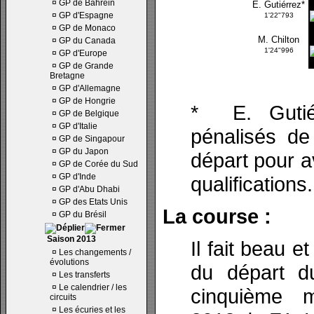
¤
GP de Bahrein
E. Gutiérrez*
¤
GP d'Espagne
1'22"793
¤
GP de Monaco
M. Chilton
¤
GP du Canada
1'24"996
¤
GP d'Europe
¤
GP de Grande
Bretagne
¤
GP d'Allemagne
¤
GP de Hongrie
* E. Gutié
¤
GP de Belgique
¤
GP d'Italie
pénalisés de
¤
GP de Singapour
¤
GP du Japon
départ pour a
¤
GP de Corée du Sud
¤
GP d'Inde
qualifications.
¤
GP d'Abu Dhabi
¤
GP des Etats Unis
La course :
¤
GP du Brésil
Saison 2013
Il fait beau 
¤
Les changements /
évolutions
du départ d
¤
Les transferts
¤
Le calendrier / les
cinquième 
circuits
¤
Les écuries et les