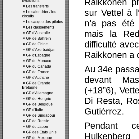
Raikkonen pr
évolutions
¤
Les transferts
sur Vettel à 
¤
Le calendrier / les
circuits
n’a pas été 
¤
Le casque des pilotes
¤
Les classements
mais la Red
¤
GP d'Australie
¤
GP de Bahrein
difficulté av
¤
GP de Chine
¤
GP d'Azerbaïdjan
Raikkonen a 
¤
GP d'Espagne
¤
GP de Monaco
Au 34e passa
¤
GP du Canada
¤
GP de France
devant Mas
¤
GP d'Autriche
¤
GP de Grande
(+18”6), Vett
Bretagne
¤
GP d'Allemagne
Di Resta, Ro
¤
GP de Hongrie
¤
GP de Belgique
Gutiérrez.
¤
GP d'Italie
¤
GP de Singapour
¤
GP de Russie
Pendant c
¤
GP du Japon
¤
GP des Etats Unis
Hulkenberg 
¤
GP du Mexique