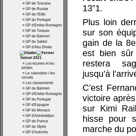
¤
GP de Toscane
13”1.
¤
GP de Russie
¤
GP de l'Eifel
Plus loin der
¤
GP du Portugal
¤
GP d'Emilie Romagne
sur son équi
¤
GP de Turquie
¤
GP de Bahrein
gain de la 8
¤
GP de Sakhir
¤
GP d'Abu Dhabi
est bien sûr
Saison 2021
restera sa
¤
Les écuries et les
pilotes
jusqu’à l’arriv
¤
Le calendrier / les
circuits
¤
Les classements
C’est Fernan
¤
GP de Bahrein
¤
GP d'Emilie Romagne
victoire aprè
¤
GP du Portugal
¤
GP d'Espagne
sur Kimi Ra
¤
GP de Monaco
¤
GP d'Azerbaïdjan
hisse pour s
¤
GP de France
marche du po
¤
GP de Styrie
¤
GP d'Autriche