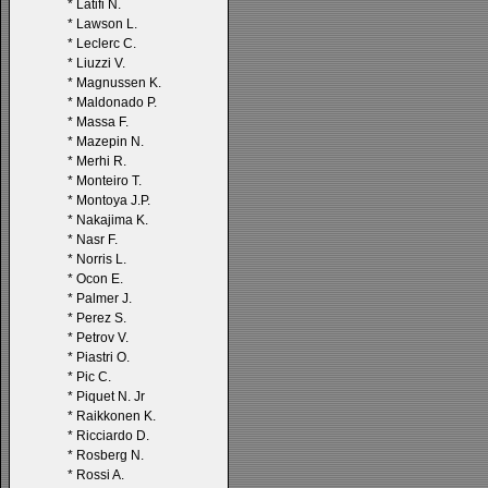
*
Latifi N.
*
Lawson L.
*
Leclerc C.
*
Liuzzi V.
*
Magnussen K.
*
Maldonado P.
*
Massa F.
*
Mazepin N.
*
Merhi R.
*
Monteiro T.
*
Montoya J.P.
*
Nakajima K.
*
Nasr F.
*
Norris L.
*
Ocon E.
*
Palmer J.
*
Perez S.
*
Petrov V.
*
Piastri O.
*
Pic C.
*
Piquet N. Jr
*
Raikkonen K.
*
Ricciardo D.
*
Rosberg N.
*
Rossi A.