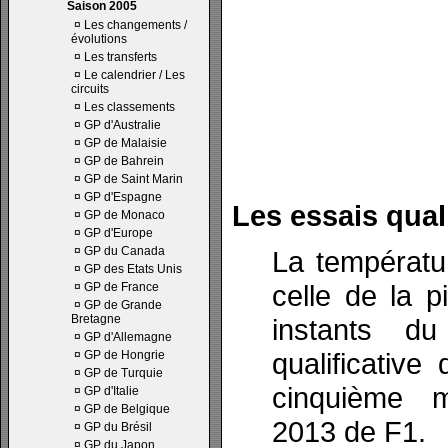
Saison 2005
¤
Les changements /
évolutions
¤
Les transferts
¤
Le calendrier / Les
circuits
¤
Les classements
¤
GP d'Australie
¤
GP de Malaisie
¤
GP de Bahrein
¤
GP de Saint Marin
¤
GP d'Espagne
Les essais quali
¤
GP de Monaco
¤
GP d'Europe
¤
GP du Canada
La températu
¤
GP des Etats Unis
celle de la 
¤
GP de France
¤
GP de Grande
Bretagne
instants d
¤
GP d'Allemagne
qualificativ
¤
GP de Hongrie
¤
GP de Turquie
cinquième 
¤
GP d'Italie
¤
GP de Belgique
2013 de F1.
¤
GP du Brésil
¤
GP du Japon