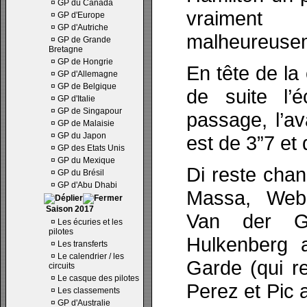
¤
GP du Canada
vraimen
¤
GP d'Europe
¤
GP d'Autriche
malheureuse
¤
GP de Grande
Bretagne
¤
GP de Hongrie
En tête de la
¤
GP d'Allemagne
¤
GP de Belgique
de suite l’
¤
GP d'Italie
¤
GP de Singapour
passage, l’av
¤
GP de Malaisie
¤
GP du Japon
est de 3”7 et
¤
GP des Etats Unis
¤
GP du Mexique
Di reste cha
¤
GP du Brésil
¤
GP d'Abu Dhabi
Massa, Webb
Saison 2017
Van der G
¤
Les écuries et les
pilotes
Hulkenberg 
¤
Les transferts
¤
Le calendrier / les
Garde (qui r
circuits
¤
Le casque des pilotes
Perez et Pic 
¤
Les classements
¤
GP d'Australie