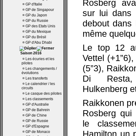
Rosberg ava
¤
GP d'Italie
¤
GP de Singapour
sur lui dans 
¤
GP du Japon
debout dans l
¤
GP du Russie
¤
GP des Etats Unis
même quelques
¤
GP du Mexique
¤
GP du Brésil
¤
GP d'Abu Dhabi
Le top 12 a
Saison 2016
Vettel (+1”6)
¤
Les écuries et les
pilotes
(5”3), Raikko
¤
Les changements /
évolutions
Di Resta, 
¤
Les transferts
¤
Le calendrier / les
Hulkenberg e
circuits
¤
Le casque des pilotes
¤
Les classements
Raikkonen pre
¤
GP d'Australie
¤
GP de Bahrein
Rosberg qui 
¤
GP de Chine
le classem
¤
GP de Russie
¤
GP d'Espagne
Hamilton un p
¤
GP de Monaco