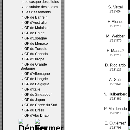
¤
Le casque des pilotes
¤
Le salaire des pilotes
S. Vettel
1'21"054
¤
Les classements
¤
GP de Bahrein
F. Alonso
¤
GP d'Australie
1'21"218
¤
GP de Malaisie
¤
GP de Chine
M. Webber
¤
GP d'Espagne
1'21"570
¤
GP de Monaco
¤
GP de Turquie
F. Massa*
¤
GP du Canada
1'21"219
¤
GP d'Europe
¤
GP de Grande
D. Ricciardo
Bretagne
1'22"127
¤
GP d'Allemagne
¤
GP de Hongrie
A. Sutil
¤
GP de Belgique
1'22"346
¤
GP d'Italie
N. Hulkenberg
¤
GP de Singapour
1'22"389
¤
GP du Japon
¤
GP de Corée du Sud
P. Maldonado
¤
GP du Brésil
1'23"318
¤
GP d'Abu Dhabi
E. Gutiérrez*
1'22"793