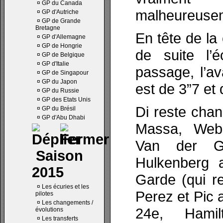
¤
GP du Canada
malheureuse
¤
GP d'Autriche
¤
GP de Grande
Bretagne
En tête de la
¤
GP d'Allemagne
¤
GP de Hongrie
de suite l’
¤
GP de Belgique
¤
GP d'Italie
passage, l’av
¤
GP de Singapour
¤
GP du Japon
est de 3”7 et
¤
GP du Russie
¤
GP des Etats Unis
Di reste cha
¤
GP du Brésil
¤
GP d'Abu Dhabi
Massa, Webb
Van der G
Saison
Hulkenberg 
2015
Garde (qui r
¤
Les écuries et les
Perez et Pic 
pilotes
¤
Les changements /
24e, Hami
évolutions
¤
Les transferts