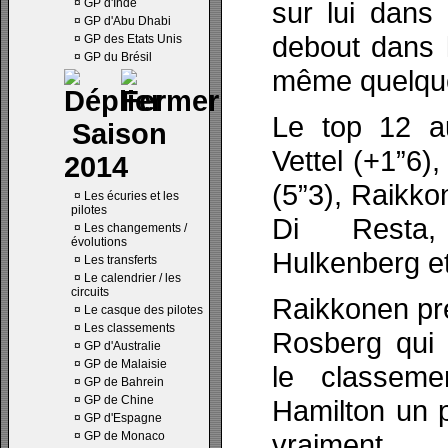
¤
GP d'Inde
sur lui dans 
¤
GP d'Abu Dhabi
debout dans l
¤
GP des Etats Unis
¤
GP du Brésil
même quelques
Le top 12 a
Saison
Vettel (+1”6)
2014
(5”3), Raikko
¤
Les écuries et les
pilotes
Di Resta, 
¤
Les changements /
évolutions
Hulkenberg e
¤
Les transferts
¤
Le calendrier / les
circuits
Raikkonen pre
¤
Le casque des pilotes
¤
Les classements
Rosberg qui 
¤
GP d'Australie
¤
GP de Malaisie
le classem
¤
GP de Bahrein
¤
GP de Chine
Hamilton un p
¤
GP d'Espagne
vraimen
¤
GP de Monaco