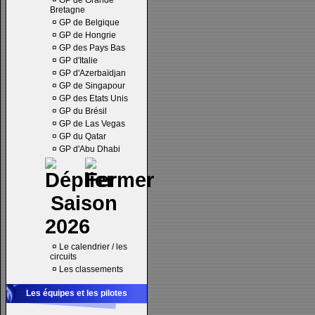
¤
GP de Grande
Bretagne
¤
GP de Belgique
¤
GP de Hongrie
¤
GP des Pays Bas
¤
GP d'Italie
¤
GP d'Azerbaïdjan
¤
GP de Singapour
¤
GP des Etats Unis
¤
GP du Brésil
¤
GP de Las Vegas
¤
GP du Qatar
¤
GP d'Abu Dhabi
Saison
2026
¤
Le calendrier / les
circuits
¤
Les classements
Les équipes et les pilotes