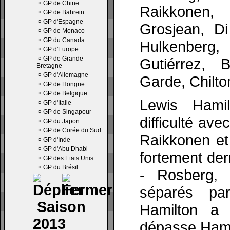
¤
GP de Chine
Raikkonen,
¤
GP de Bahrein
¤
GP d'Espagne
Grosjean, D
¤
GP de Monaco
¤
GP du Canada
Hulkenberg,
¤
GP d'Europe
¤
GP de Grande
Gutiérrez, 
Bretagne
¤
GP d'Allemagne
Garde, Chilton
¤
GP de Hongrie
¤
GP de Belgique
Lewis Hami
¤
GP d'Italie
¤
GP de Singapour
difficulté av
¤
GP du Japon
¤
GP de Corée du Sud
Raikkonen et
¤
GP d'Inde
¤
GP d'Abu Dhabi
fortement derr
¤
GP des Etats Unis
¤
GP du Brésil
- Rosberg, 
séparés pa
Saison
Hamilton a 
2013
dépasse Hamil