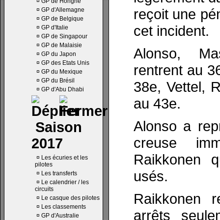
¤
GP de Hongrie
reçoit une pé
¤
GP d'Allemagne
¤
GP de Belgique
cet incident.
¤
GP d'Italie
¤
GP de Singapour
¤
GP de Malaisie
Alonso, Ma
¤
GP du Japon
¤
GP des Etats Unis
rentrent au 3
¤
GP du Mexique
¤
GP du Brésil
38e, Vettel, 
¤
GP d'Abu Dhabi
au 43e.
Alonso a repr
Saison
creuse imm
2017
Raikkonen q
¤
Les écuries et les
pilotes
usés.
¤
Les transferts
¤
Le calendrier / les
circuits
Raikkonen r
¤
Le casque des pilotes
¤
Les classements
arrêts seul
¤
GP d'Australie