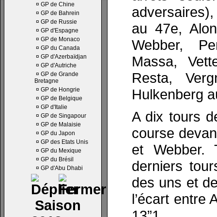
¤
GP de Chine
adversaires)
¤
GP de Bahrein
¤
GP de Russie
au 47e, Alon
¤
GP d'Espagne
¤
GP de Monaco
Webber, Pe
¤
GP du Canada
¤
GP d'Azerbaïdjan
Massa, Vett
¤
GP d'Autriche
Resta, Ver
¤
GP de Grande
Bretagne
¤
GP de Hongrie
Hulkenberg a
¤
GP de Belgique
¤
GP d'Italie
A dix tours d
¤
GP de Singapour
¤
GP de Malaisie
course devan
¤
GP du Japon
¤
GP des Etats Unis
et Webber. 
¤
GP du Mexique
¤
GP du Brésil
derniers tou
¤
GP d'Abu Dhabi
des uns et d
l’écart entre
Saison
13”1.