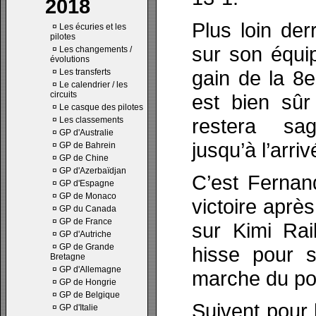
2018
Plus loin der
¤
Les écuries et les
pilotes
sur son équi
¤
Les changements /
évolutions
gain de la 8
¤
Les transferts
¤
Le calendrier / les
circuits
est bien sûr
¤
Le casque des pilotes
restera sa
¤
Les classements
¤
GP d'Australie
jusqu’à l’arriv
¤
GP de Bahrein
¤
GP de Chine
¤
GP d'Azerbaïdjan
C’est Fernan
¤
GP d'Espagne
¤
GP de Monaco
victoire aprè
¤
GP du Canada
¤
GP de France
sur Kimi Ra
¤
GP d'Autriche
¤
GP de Grande
hisse pour s
Bretagne
¤
GP d'Allemagne
marche du po
¤
GP de Hongrie
¤
GP de Belgique
Suivent pour 
¤
GP d'Italie