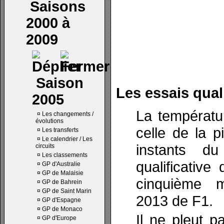
Saisons
2000 à
2009
Saison
Les essais quali
2005
La températu
¤
Les changements /
évolutions
celle de la 
¤
Les transferts
¤
Le calendrier / Les
instants d
circuits
¤
Les classements
qualificativ
¤
GP d'Australie
¤
GP de Malaisie
cinquième 
¤
GP de Bahrein
¤
GP de Saint Marin
2013 de F1.
¤
GP d'Espagne
¤
GP de Monaco
Il ne pleut p
¤
GP d'Europe