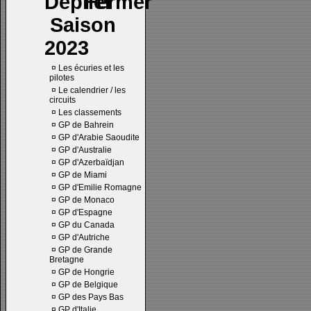
Saison
2023
¤
Les écuries et les
pilotes
¤
Le calendrier / les
circuits
¤
Les classements
¤
GP de Bahrein
¤
GP d'Arabie Saoudite
¤
GP d'Australie
¤
GP d'Azerbaïdjan
¤
GP de Miami
¤
GP d'Emilie Romagne
¤
GP de Monaco
¤
GP d'Espagne
¤
GP du Canada
¤
GP d'Autriche
¤
GP de Grande
Bretagne
¤
GP de Hongrie
¤
GP de Belgique
¤
GP des Pays Bas
¤
GP d'Italie