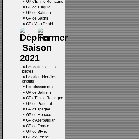
¤
GP d'Emilie Romagne
¤
GP de Turquie
¤
GP de Bahrein
¤
GP de Sakhir
¤
GP d'Abu Dhabi
Saison
2021
¤
Les écuries et les
pilotes
¤
Le calendrier / les
circuits
¤
Les classements
¤
GP de Bahrein
¤
GP d'Emilie Romagne
¤
GP du Portugal
¤
GP d'Espagne
¤
GP de Monaco
¤
GP d'Azerbaïdjan
¤
GP de France
¤
GP de Styrie
¤
GP d'Autriche