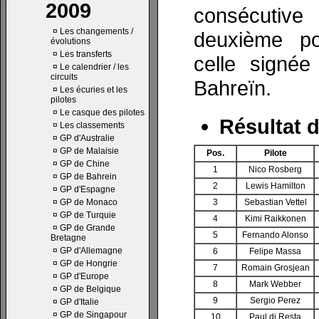
2009
consécutiv
¤
Les changements /
deuxième p
évolutions
¤
Les transferts
celle signée
¤
Le calendrier / les
circuits
Bahreïn.
¤
Les écuries et les
pilotes
¤
Le casque des pilotes
Résultat d
¤
Les classements
¤
GP d'Australie
¤
GP de Malaisie
Pos.
Pilote
¤
GP de Chine
1
Nico Rosberg
¤
GP de Bahrein
2
Lewis Hamilton
¤
GP d'Espagne
¤
GP de Monaco
3
Sebastian Vettel
¤
GP de Turquie
4
Kimi Raikkonen
¤
GP de Grande
5
Fernando Alonso
Bretagne
¤
GP d'Allemagne
6
Felipe Massa
¤
GP de Hongrie
7
Romain Grosjean
¤
GP d'Europe
8
Mark Webber
¤
GP de Belgique
9
Sergio Perez
¤
GP d'Italie
¤
GP de Singapour
10
Paul di Resta