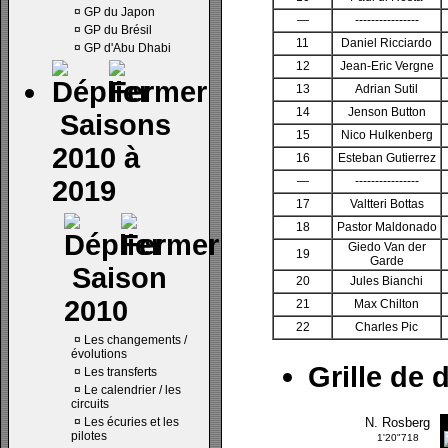
¤
GP du Japon
—
----------------
¤
GP du Brésil
11
Daniel Ricciardo
¤
GP d'Abu Dhabi
12
Jean-Eric Vergne
13
Adrian Sutil
14
Jenson Button
Saisons
15
Nico Hulkenberg
2010 à
16
Esteban Gutierrez
—
----------------
2019
17
Valtteri Bottas
18
Pastor Maldonado
Giedo Van der
19
Garde
Saison
20
Jules Bianchi
2010
21
Max Chilton
22
Charles Pic
¤
Les changements /
évolutions
Grille de 
¤
Les transferts
¤
Le calendrier / les
circuits
¤
Les écuries et les
N. Rosberg
pilotes
1'20"718