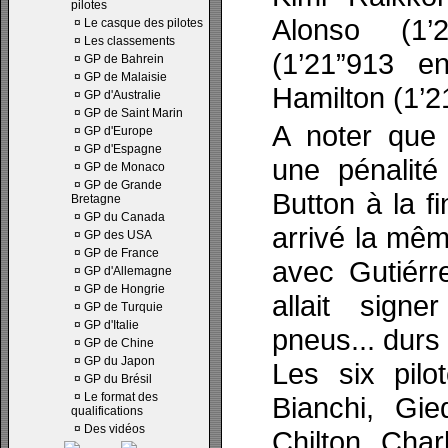
pilotes
Alonso (1’
¤
Le casque des pilotes
¤
Les classements
(1’21”913 e
¤
GP de Bahrein
¤
GP de Malaisie
Hamilton (1’2
¤
GP d'Australie
¤
GP de Saint Marin
A noter que
¤
GP d'Europe
¤
GP d'Espagne
une pénalit
¤
GP de Monaco
¤
GP de Grande
Button à la fi
Bretagne
¤
GP du Canada
arrivé la mê
¤
GP des USA
¤
GP de France
avec Gutiérr
¤
GP d'Allemagne
¤
GP de Hongrie
allait sign
¤
GP de Turquie
¤
GP d'Italie
pneus... durs 
¤
GP de Chine
¤
GP du Japon
Les six pilo
¤
GP du Brésil
¤
Le format des
Bianchi, Gi
qualifications
¤
Des vidéos
Chilton, Cha