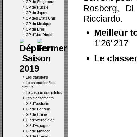
¤
GP de Singapour
Rosberg, Di
¤
GP de Russie
¤
GP du Japon
Ricciardo.
¤
GP des Etats Unis
¤
GP du Mexique
¤
GP du Brésil
Meilleur t
¤
GP d'Abu Dhabi
1'26"217
Le classe
Saison
2019
¤
Les transferts
¤
Le calendrier / les
circuits
¤
Le casque des pilotes
¤
Les classements
¤
GP d'Australie
¤
GP de Bahrein
¤
GP de Chine
¤
GP d'Azerbaïdjan
¤
GP d'Espagne
¤
GP de Monaco
¤
GP du Canada