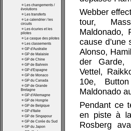
¤
Les changements /
évolutions
Webber effect
¤
Les transferts
tour, Mass
¤
Le calendrier / les
circuits
¤
Les écuries et les
Maldonado, 
pilotes
¤
Le casque des pilotes
cause d’une 
¤
Les classements
¤
GP d'Australie
Alonso, Hamil
¤
GP de Malaisie
der Garde, 
¤
GP de Chine
¤
GP de Bahrein
Vettel, Raik
¤
GP d'Espagne
¤
GP de Monaco
10e, Butto
¤
GP du Canada
¤
GP de Grande
Maldonado au
Bretagne
¤
GP d'Allemagne
¤
GP de Hongrie
Pendant ce t
¤
GP de Belgique
¤
GP d'Italie
en piste à l
¤
GP de Singapour
¤
GP de Corée du Sud
Rosberg ava
¤
GP du Japon