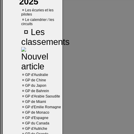
2025
¤
Les écuries et les
pilotes
¤
Le calendrier / les
circuits
¤
Les
classements
¤
GP d'Australie
¤
GP de Chine
¤
GP du Japon
¤
GP de Bahrein
¤
GP d'Arabie Saoudite
¤
GP de Miami
¤
GP d'Emilie Romagne
¤
GP de Monaco
¤
GP d'Espagne
¤
GP du Canada
¤
GP d'Autriche