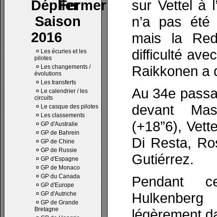
sur Vettel à 
Saison
n’a pas été 
2016
mais la Red
difficulté av
¤
Les écuries et les
pilotes
Raikkonen a 
¤
Les changements /
évolutions
¤
Les transferts
Au 34e passa
¤
Le calendrier / les
circuits
devant Mas
¤
Le casque des pilotes
¤
Les classements
(+18”6), Vett
¤
GP d'Australie
¤
GP de Bahrein
Di Resta, Ro
¤
GP de Chine
¤
GP de Russie
Gutiérrez.
¤
GP d'Espagne
¤
GP de Monaco
¤
GP du Canada
Pendant c
¤
GP d'Europe
Hulkenberg 
¤
GP d'Autriche
¤
GP de Grande
Bretagne
légèrement d