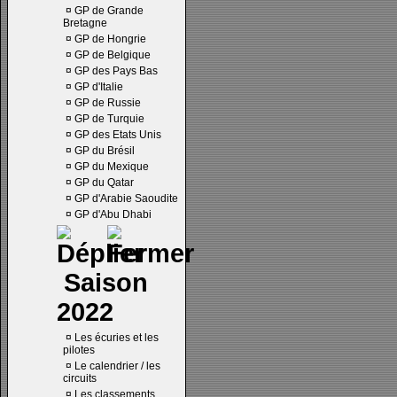
¤
GP de Grande
Bretagne
¤
GP de Hongrie
¤
GP de Belgique
¤
GP des Pays Bas
¤
GP d'Italie
¤
GP de Russie
¤
GP de Turquie
¤
GP des Etats Unis
¤
GP du Brésil
¤
GP du Mexique
¤
GP du Qatar
¤
GP d'Arabie Saoudite
¤
GP d'Abu Dhabi
Saison
2022
¤
Les écuries et les
pilotes
¤
Le calendrier / les
circuits
¤
Les classements