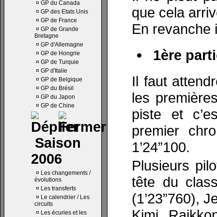
¤
GP du Canada
que cela arriv
¤
GP des Etats Unis
¤
GP de France
En revanche i
¤
GP de Grande
Bretagne
¤
GP d'Allemagne
1ère parti
¤
GP de Hongrie
¤
GP de Turquie
¤
GP d'Italie
Il faut atten
¤
GP de Belgique
¤
GP du Brésil
les première
¤
GP du Japon
¤
GP de Chine
piste et c’e
premier chr
Saison
1’24”100.
2006
Plusieurs pil
¤
Les changements /
tête du clas
évolutions
¤
Les transferts
(1’23”760), J
¤
Le calendrier / Les
circuits
Kimi Raikko
¤
Les écuries et les