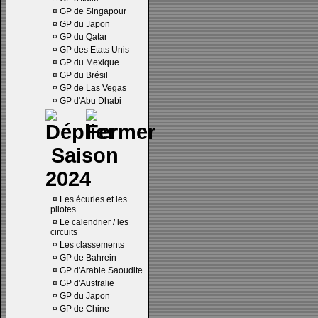
¤
GP de Singapour
¤
GP du Japon
¤
GP du Qatar
¤
GP des Etats Unis
¤
GP du Mexique
¤
GP du Brésil
¤
GP de Las Vegas
¤
GP d'Abu Dhabi
Saison
2024
¤
Les écuries et les
pilotes
¤
Le calendrier / les
circuits
¤
Les classements
¤
GP de Bahrein
¤
GP d'Arabie Saoudite
¤
GP d'Australie
¤
GP du Japon
¤
GP de Chine