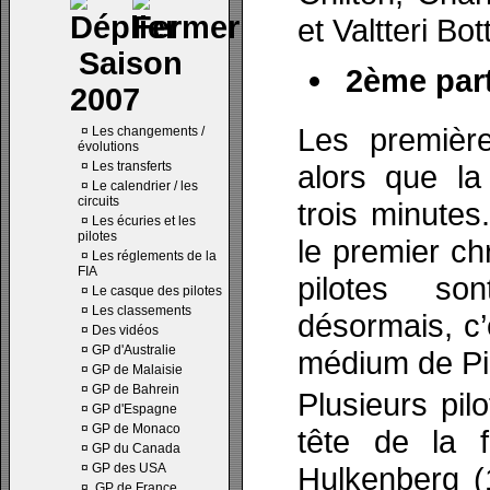
et Valtteri Bot
Saison
2ème part
2007
Les premièr
¤
Les changements /
évolutions
¤
Les transferts
alors que la
¤
Le calendrier / les
circuits
trois minutes
¤
Les écuries et les
pilotes
le premier ch
¤
Les réglements de la
FIA
pilotes s
¤
Le casque des pilotes
¤
Les classements
désormais, c’
¤
Des vidéos
¤
GP d'Australie
médium de Pir
¤
GP de Malaisie
¤
GP de Bahrein
Plusieurs pil
¤
GP d'Espagne
¤
GP de Monaco
tête de la 
¤
GP du Canada
¤
GP des USA
Hulkenberg (
¤
GP de France