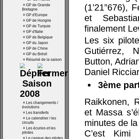
(1’21”676), 
¤
GP de Grande
Bretagne
¤
GP d'Europe
et Sebastia
¤
GP de Hongrie
finalement Le
¤
GP de Turquie
¤
GP d'Italie
¤
GP de Belgique
Les six pilot
¤
GP du Japon
Gutiérrez, 
¤
GP de Chine
¤
GP du Brésil
Button, Adria
¤
Résumé de la saison
Daniel Riccia
Saison
3ème part
2008
Raikkonen, R
¤
Les changements /
évolutions
et Massa s’é
¤
Les transferts
¤
Le calendrier / les
minutes de la
circuits
¤
Les écuries et les
C’est Kimi 
pilotes
¤
Le casque des pilotes