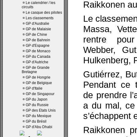
Raikkonen au
¤
Le calendrier / les
circuits
¤
Le casque des pilotes
Le classemen
¤
Les classements
¤
GP d'Australie
Massa, Vette
¤
GP de Malaisie
¤
GP de Chine
rentre pou
¤
GP de Bahrein
¤
GP d'Espagne
Webber, Guti
¤
GP de Monaco
¤
GP du Canada
Hulkenberg, P
¤
GP d'Autriche
¤
GP de Grande
Gutiérrez, Bu
Bretagne
¤
GP de Hongrie
Pendant ce 
¤
GP de Belgique
¤
GP d'Italie
de prendre l’
¤
GP de Singapour
¤
GP du Japon
a du mal, ce 
¤
GP du Russie
¤
GP des Etats Unis
s’échappent e
¤
GP du Mexique
¤
GP du Brésil
¤
GP d'Abu Dhabi
Raikkonen pr