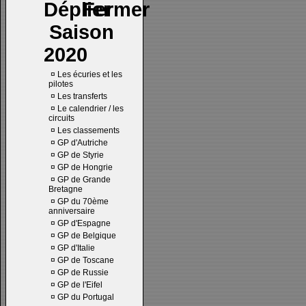
Saison
2020
¤
Les écuries et les
pilotes
¤
Les transferts
¤
Le calendrier / les
circuits
¤
Les classements
¤
GP d'Autriche
¤
GP de Styrie
¤
GP de Hongrie
¤
GP de Grande
Bretagne
¤
GP du 70ème
anniversaire
¤
GP d'Espagne
¤
GP de Belgique
¤
GP d'Italie
¤
GP de Toscane
¤
GP de Russie
¤
GP de l'Eifel
¤
GP du Portugal