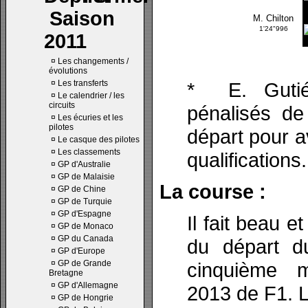
Saison
M. Chilton
1'24"996
2011
¤
Les changements /
évolutions
¤
Les transferts
* E. Gutié
¤
Le calendrier / les
circuits
pénalisés de
¤
Les écuries et les
pilotes
départ pour a
¤
Le casque des pilotes
¤
Les classements
qualifications.
¤
GP d'Australie
¤
GP de Malaisie
La course :
¤
GP de Chine
¤
GP de Turquie
¤
GP d'Espagne
Il fait beau 
¤
GP de Monaco
¤
GP du Canada
du départ d
¤
GP d'Europe
¤
GP de Grande
cinquième 
Bretagne
¤
GP d'Allemagne
2013 de F1. 
¤
GP de Hongrie