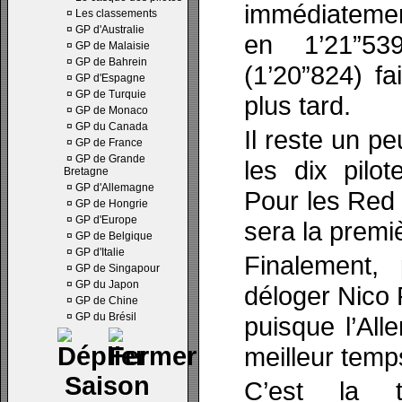
immédiateme
¤
Les classements
¤
GP d'Australie
en 1’21”53
¤
GP de Malaisie
¤
GP de Bahrein
(1’20”824) fa
¤
GP d'Espagne
¤
GP de Turquie
plus tard.
¤
GP de Monaco
¤
GP du Canada
Il reste un p
¤
GP de France
¤
GP de Grande
les dix pilo
Bretagne
¤
GP d'Allemagne
Pour les Red 
¤
GP de Hongrie
¤
GP d'Europe
sera la premiè
¤
GP de Belgique
¤
GP d'Italie
Finalement,
¤
GP de Singapour
¤
GP du Japon
déloger Nico 
¤
GP de Chine
¤
GP du Brésil
puisque l’Al
meilleur temp
Saison
C’est la t