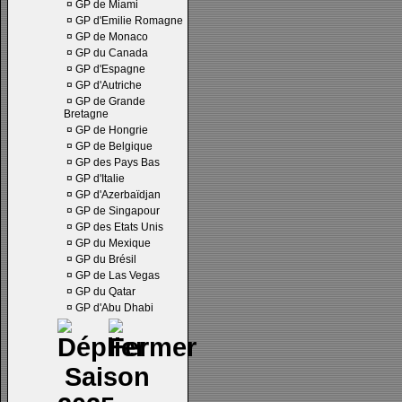
¤
GP de Miami
¤
GP d'Emilie Romagne
¤
GP de Monaco
¤
GP du Canada
¤
GP d'Espagne
¤
GP d'Autriche
¤
GP de Grande
Bretagne
¤
GP de Hongrie
¤
GP de Belgique
¤
GP des Pays Bas
¤
GP d'Italie
¤
GP d'Azerbaïdjan
¤
GP de Singapour
¤
GP des Etats Unis
¤
GP du Mexique
¤
GP du Brésil
¤
GP de Las Vegas
¤
GP du Qatar
¤
GP d'Abu Dhabi
Saison