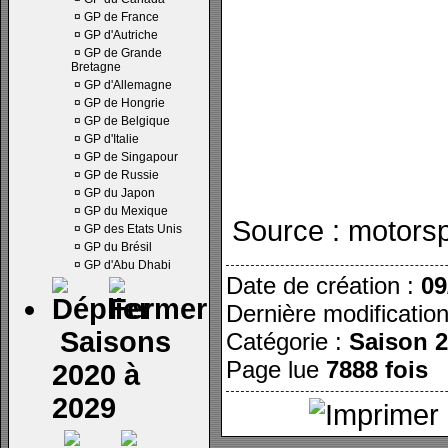
¤
GP de France
¤
GP d'Autriche
¤
GP de Grande
Bretagne
¤
GP d'Allemagne
¤
GP de Hongrie
¤
GP de Belgique
¤
GP d'Italie
¤
GP de Singapour
¤
GP de Russie
¤
GP du Japon
¤
GP du Mexique
Source : motors
¤
GP des Etats Unis
¤
GP du Brésil
¤
GP d'Abu Dhabi
Date de création :
09
Dernière modificatio
Saisons
Catégorie :
Saison 
Page lue
7888 fois
2020 à
2029