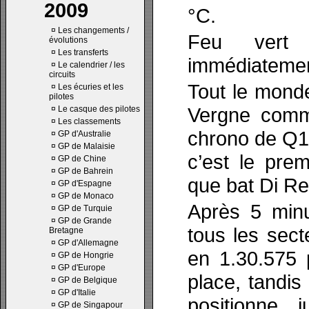
2009
°C.
¤
Les changements /
Feu vert 
évolutions
¤
Les transferts
immédiatement
¤
Le calendrier / les
circuits
Tout le mond
¤
Les écuries et les
pilotes
Vergne comm
¤
Le casque des pilotes
¤
Les classements
chrono de Q1 
¤
GP d'Australie
¤
GP de Malaisie
c’est le pre
¤
GP de Chine
¤
GP de Bahrein
que bat Di Re
¤
GP d'Espagne
¤
GP de Monaco
Après 5 minu
¤
GP de Turquie
¤
GP de Grande
tous les sect
Bretagne
¤
GP d'Allemagne
en 1.30.575 
¤
GP de Hongrie
¤
GP d'Europe
place, tandi
¤
GP de Belgique
¤
GP d'Italie
positionne 
¤
GP de Singapour