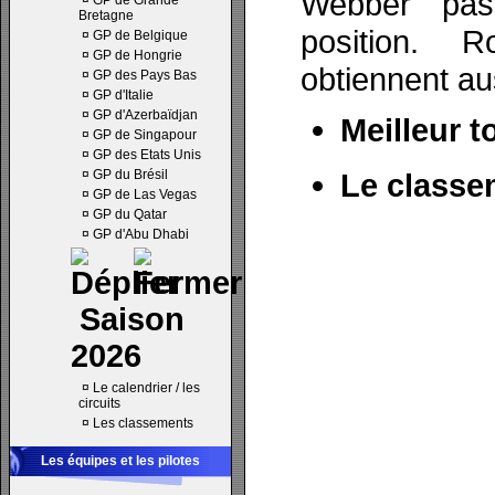
Webber pas
¤
GP de Grande
Bretagne
position. 
¤
GP de Belgique
¤
GP de Hongrie
obtiennent au
¤
GP des Pays Bas
¤
GP d'Italie
¤
GP d'Azerbaïdjan
Meilleur t
¤
GP de Singapour
¤
GP des Etats Unis
¤
GP du Brésil
Le classe
¤
GP de Las Vegas
¤
GP du Qatar
¤
GP d'Abu Dhabi
Saison
2026
¤
Le calendrier / les
circuits
¤
Les classements
Les équipes et les pilotes