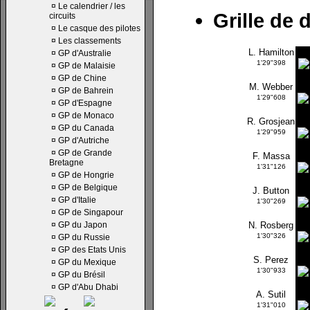
¤
Le calendrier / les
Grille de 
circuits
¤
Le casque des pilotes
¤
Les classements
L. Hamilton
¤
GP d'Australie
1'29"398
¤
GP de Malaisie
¤
GP de Chine
M. Webber
¤
GP de Bahrein
1'29"608
¤
GP d'Espagne
¤
GP de Monaco
R. Grosjean
¤
GP du Canada
1'29"959
¤
GP d'Autriche
¤
GP de Grande
F. Massa
Bretagne
1'31"126
¤
GP de Hongrie
¤
GP de Belgique
J. Button
¤
GP d'Italie
1'30"269
¤
GP de Singapour
¤
GP du Japon
N. Rosberg
1'30"326
¤
GP du Russie
¤
GP des Etats Unis
S. Perez
¤
GP du Mexique
1'30"933
¤
GP du Brésil
¤
GP d'Abu Dhabi
A. Sutil
1'31"010