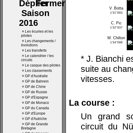
V. Botta
Saison
1'31"693
2016
C. Pic
1'32"937
¤
Les écuries et les
pilotes
M. Chilton
¤
Les changements /
1'34"098
évolutions
¤
Les transferts
¤
Le calendrier / les
* J. Bianchi e
circuits
¤
Le casque des pilotes
suite au chan
¤
Les classements
¤
GP d'Australie
vitesses.
¤
GP de Bahrein
¤
GP de Chine
¤
GP de Russie
¤
GP d'Espagne
La course :
¤
GP de Monaco
¤
GP du Canada
¤
GP d'Europe
Un grand sol
¤
GP d'Autriche
circuit du N
¤
GP de Grande
Bretagne