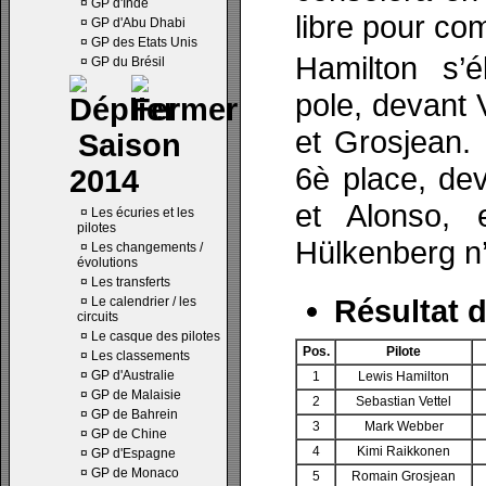
¤
GP d'Inde
libre pour co
¤
GP d'Abu Dhabi
¤
GP des Etats Unis
Hamilton s’
¤
GP du Brésil
pole, devant 
et Grosjean. 
Saison
6è place, de
2014
et Alonso, 
¤
Les écuries et les
pilotes
Hülkenberg n’
¤
Les changements /
évolutions
¤
Les transferts
Résultat d
¤
Le calendrier / les
circuits
¤
Le casque des pilotes
Pos.
Pilote
¤
Les classements
¤
GP d'Australie
1
Lewis Hamilton
¤
GP de Malaisie
2
Sebastian Vettel
¤
GP de Bahrein
3
Mark Webber
¤
GP de Chine
4
Kimi Raikkonen
¤
GP d'Espagne
¤
GP de Monaco
5
Romain Grosjean