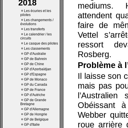
2018
mediums. H
¤
Les écuries et les
attendent qu
pilotes
¤
Les changements /
faire de mê
évolutions
¤
Les transferts
Vettel s’arr
¤
Le calendrier / les
circuits
ressort de
¤
Le casque des pilotes
¤
Les classements
Rosberg.
¤
GP d'Australie
¤
GP de Bahrein
Problème à l
¤
GP de Chine
¤
GP d'Azerbaïdjan
Il laisse son
¤
GP d'Espagne
¤
GP de Monaco
mais pas pou
¤
GP du Canada
¤
GP de France
l’Australien 
¤
GP d'Autriche
¤
GP de Grande
Obéissant à
Bretagne
¤
GP d'Allemagne
Webber quitt
¤
GP de Hongrie
¤
GP de Belgique
roue arrière 
¤
GP d'Italie