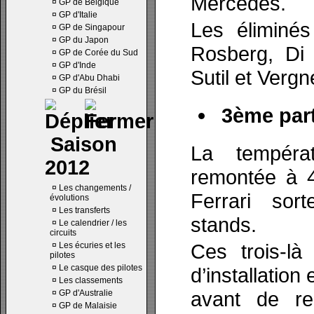
Mercedes.
¤
GP de Belgique
¤
GP d'Italie
Les éliminé
¤
GP de Singapour
¤
GP du Japon
Rosberg, Di 
¤
GP de Corée du Sud
¤
GP d'Inde
Sutil et Vergn
¤
GP d'Abu Dhabi
¤
GP du Brésil
3ème part
Saison
La tempéra
2012
remontée à 4
¤
Les changements /
Ferrari sor
évolutions
¤
Les transferts
stands.
¤
Le calendrier / les
circuits
Ces trois-là
¤
Les écuries et les
pilotes
¤
Le casque des pilotes
d’installation
¤
Les classements
avant de re
¤
GP d'Australie
¤
GP de Malaisie