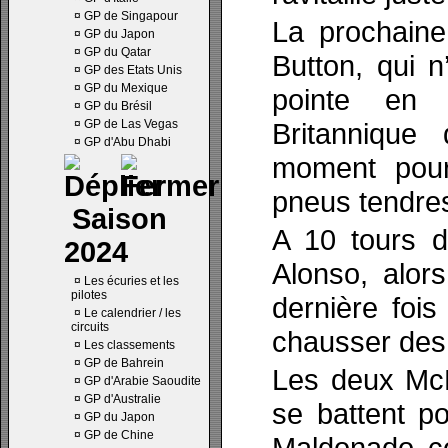
¤
GP de Singapour
La prochaine 
¤
GP du Japon
¤
GP du Qatar
Button, qui n
¤
GP des Etats Unis
¤
GP du Mexique
pointe en 
¤
GP du Brésil
¤
GP de Las Vegas
Britannique
¤
GP d'Abu Dhabi
moment pour 
pneus tendre
Saison
A 10 tours d
2024
Alonso, alor
¤
Les écuries et les
pilotes
dernière foi
¤
Le calendrier / les
circuits
chausser des
¤
Les classements
¤
GP de Bahrein
Les deux McL
¤
GP d'Arabie Saoudite
¤
GP d'Australie
se battent p
¤
GP du Japon
¤
GP de Chine
Maldonado c