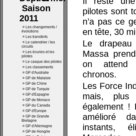
Il reste un
Saison
pilotes sont 
2011
n’a pas ce g
¤
Les changements /
en tête, 30 mi
évolutions
¤
Les transferts
Le drapeau 
¤
Le calendrier / les
circuits
Massa prend 
¤
Les écuries et les
pilotes
on attend
¤
Le casque des pilotes
¤
Les classements
chronos.
¤
GP d'Australie
¤
GP de Malaisie
Les Force Ind
¤
GP de Chine
¤
GP de Turquie
mais, plus
¤
GP d'Espagne
¤
GP de Monaco
également ! 
¤
GP du Canada
¤
GP d'Europe
amélioré d
¤
GP de Grande
Bretagne
instants, é
¤
GP d'Allemagne
¤
GP de Hongrie