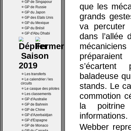
¤
GP de Singapour
que les méca
¤
GP de Russie
¤
GP du Japon
grands geste
¤
GP des Etats Unis
¤
GP du Mexique
va percuter
¤
GP du Brésil
¤
GP d'Abu Dhabi
dans l’allée 
mécanicie
Saison
préparaient
2019
s’écartent
baladeuse qui
¤
Les transferts
¤
Le calendrier / les
stands. Le ca
circuits
¤
Le casque des pilotes
commotion cé
¤
Les classements
¤
GP d'Australie
la poitrin
¤
GP de Bahrein
¤
GP de Chine
informations.
¤
GP d'Azerbaïdjan
¤
GP d'Espagne
Webber repre
¤
GP de Monaco
¤
GP du Canada