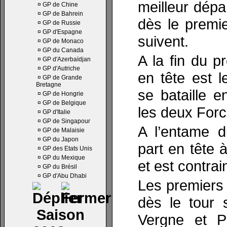
meilleur dépa
¤
GP de Chine
¤
GP de Bahrein
dès le premi
¤
GP de Russie
¤
GP d'Espagne
suivent.
¤
GP de Monaco
¤
GP du Canada
A la fin du p
¤
GP d'Azerbaïdjan
¤
GP d'Autriche
en tête est 
¤
GP de Grande
Bretagne
se bataille 
¤
GP de Hongrie
¤
GP de Belgique
les deux Forc
¤
GP d'Italie
¤
GP de Singapour
A l’entame d
¤
GP de Malaisie
¤
GP du Japon
part en tête 
¤
GP des Etats Unis
¤
GP du Mexique
et est contrai
¤
GP du Brésil
¤
GP d'Abu Dhabi
Les premiers 
dès le tour 
Saison
Vergne et P