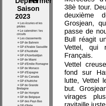
38è tour. Deu
Saison
deuxième d
2023
Grosjean, qu
¤
Les écuries et les
pilotes
passe de no
¤
Le calendrier / les
circuits
Bull réagit u
¤
Les classements
¤
GP de Bahrein
Vettel, qui 
¤
GP d'Arabie Saoudite
¤
GP d'Australie
Français.
¤
GP d'Azerbaïdjan
¤
GP de Miami
Vettel creus
¤
GP d'Emilie Romagne
¤
GP de Monaco
fond sur Ham
¤
GP d'Espagne
¤
GP du Canada
lutte, Vettel
¤
GP d'Autriche
¤
GP de Grande
but. Grosjea
Bretagne
¤
GP de Hongrie
virages plu
¤
GP de Belgique
¤
GP des Pays Bas
ravitaille just
¤
GP d'Italie