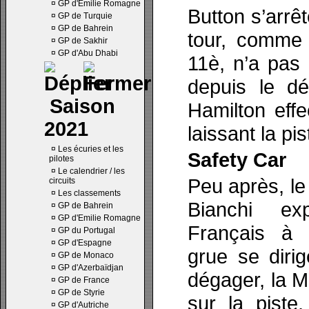
¤
GP d'Emilie Romagne
Button s’arrê
¤
GP de Turquie
¤
GP de Bahrein
tour, comme 
¤
GP de Sakhir
¤
GP d'Abu Dhabi
11è, n’a pas
depuis le dé
Saison
Hamilton eff
2021
laissant la pis
¤
Les écuries et les
Safety Car
pilotes
¤
Le calendrier / les
Peu après, le
circuits
¤
Les classements
Bianchi exp
¤
GP de Bahrein
¤
GP d'Emilie Romagne
Français à 
¤
GP du Portugal
¤
GP d'Espagne
grue se dirig
¤
GP de Monaco
¤
GP d'Azerbaïdjan
dégager, la M
¤
GP de France
¤
GP de Styrie
sur la piste
¤
GP d'Autriche