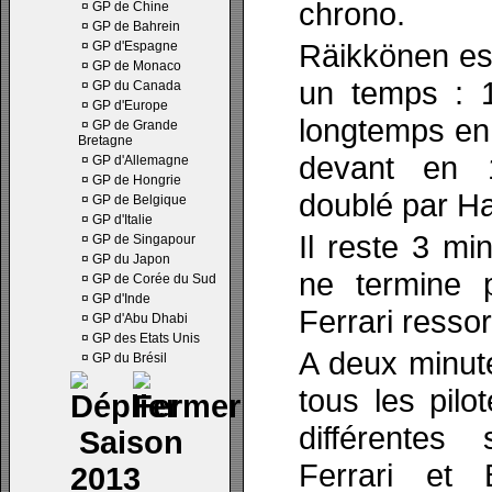
chrono.
¤
GP de Chine
¤
GP de Bahrein
Räikkönen est
¤
GP d'Espagne
¤
GP de Monaco
un temps : 1
¤
GP du Canada
¤
GP d'Europe
longtemps en 
¤
GP de Grande
Bretagne
devant en 1
¤
GP d'Allemagne
¤
GP de Hongrie
doublé par Ha
¤
GP de Belgique
¤
GP d'Italie
Il reste 3 mi
¤
GP de Singapour
¤
GP du Japon
ne termine 
¤
GP de Corée du Sud
¤
GP d'Inde
Ferrari ressor
¤
GP d'Abu Dhabi
¤
GP des Etats Unis
A deux minut
¤
GP du Brésil
tous les pilo
différentes 
Saison
Ferrari et
2013