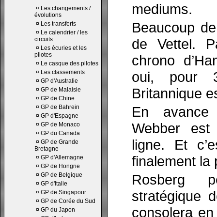
mediums.
¤
Les changements /
évolutions
Beaucoup de 
¤
Les transferts
¤
Le calendrier / les
circuits
de Vettel. Pa
¤
Les écuries et les
pilotes
chrono d’Ha
¤
Le casque des pilotes
¤
Les classements
oui, pour 
¤
GP d'Australie
Britannique e
¤
GP de Malaisie
¤
GP de Chine
¤
GP de Bahrein
En avance 
¤
GP d'Espagne
Webber est 
¤
GP de Monaco
¤
GP du Canada
ligne. Et c’
¤
GP de Grande
Bretagne
finalement la 
¤
GP d'Allemagne
¤
GP de Hongrie
¤
GP de Belgique
Rosberg pe
¤
GP d'Italie
stratégique 
¤
GP de Singapour
¤
GP de Corée du Sud
consolera en
¤
GP du Japon