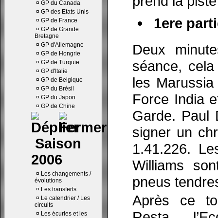
prend la piste
¤
GP du Canada
¤
GP des Etats Unis
1ere parti
¤
GP de France
¤
GP de Grande
Bretagne
¤
GP d'Allemagne
Deux minute
¤
GP de Hongrie
séance, cela
¤
GP de Turquie
¤
GP d'Italie
les Marussia 
¤
GP de Belgique
¤
GP du Brésil
Force India 
¤
GP du Japon
¤
GP de Chine
Garde. Paul 
signer un ch
Saison
1.41.226. Le
2006
Williams son
¤
Les changements /
pneus tendre
évolutions
¤
Les transferts
Après ce to
¤
Le calendrier / Les
circuits
Resta, l’E
¤
Les écuries et les