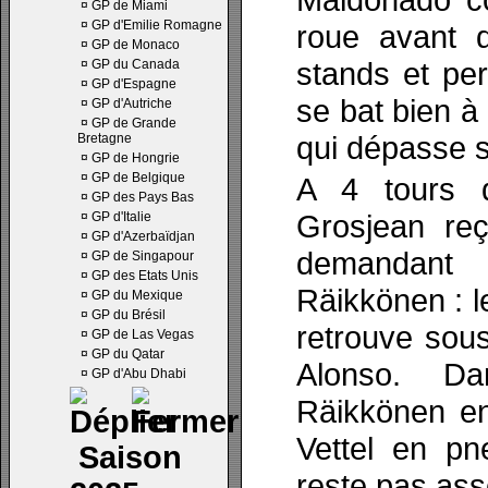
¤
GP de Miami
¤
GP d'Emilie Romagne
roue avant d
¤
GP de Monaco
stands et pe
¤
GP du Canada
¤
GP d'Espagne
se bat bien à
¤
GP d'Autriche
¤
GP de Grande
qui dépasse s
Bretagne
¤
GP de Hongrie
¤
GP de Belgique
A 4 tours 
¤
GP des Pays Bas
Grosjean reç
¤
GP d'Italie
¤
GP d'Azerbaïdjan
demandant
¤
GP de Singapour
¤
GP des Etats Unis
Räikkönen : l
¤
GP du Mexique
¤
GP du Brésil
retrouve sou
¤
GP de Las Vegas
¤
GP du Qatar
Alonso. D
¤
GP d'Abu Dhabi
Räikkönen en
Vettel en p
Saison
reste pas as