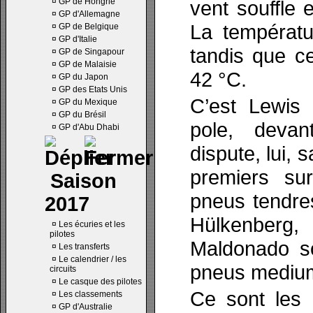
¤
GP de Hongrie
vent souffle 
¤
GP d'Allemagne
La températu
¤
GP de Belgique
¤
GP d'Italie
tandis que ce
¤
GP de Singapour
¤
GP de Malaisie
42 °C.
¤
GP du Japon
¤
GP des Etats Unis
C’est Lewis 
¤
GP du Mexique
¤
GP du Brésil
pole, devan
¤
GP d'Abu Dhabi
dispute, lui, 
premiers sur
Saison
pneus tendre
2017
Hülkenberg
¤
Les écuries et les
pilotes
Maldonado so
¤
Les transferts
¤
Le calendrier / les
pneus mediu
circuits
¤
Le casque des pilotes
Ce sont les 
¤
Les classements
¤
GP d'Australie