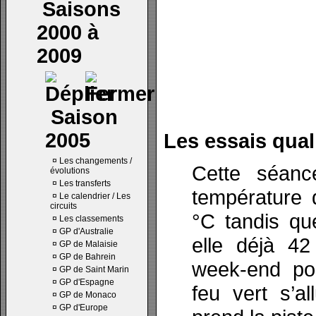
Saisons
2000 à
2009
Saison
2005
Les essais quali
¤
Les changements /
Cette séan
évolutions
¤
Les transferts
température 
¤
Le calendrier / Les
circuits
°C tandis que
¤
Les classements
¤
GP d'Australie
elle déjà 4
¤
GP de Malaisie
¤
GP de Bahrein
week-end pou
¤
GP de Saint Marin
¤
GP d'Espagne
feu vert s’a
¤
GP de Monaco
¤
GP d'Europe