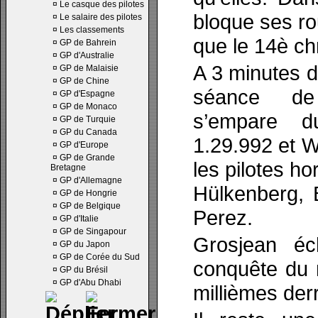
¤
Le casque des pilotes
bloque ses ro
¤
Le salaire des pilotes
¤
Les classements
que le 14è ch
¤
GP de Bahrein
¤
GP d'Australie
A 3 minutes d
¤
GP de Malaisie
¤
GP de Chine
séance de q
¤
GP d'Espagne
¤
GP de Monaco
s’empare d
¤
GP de Turquie
¤
GP du Canada
1.29.992 et 
¤
GP d'Europe
¤
GP de Grande
les pilotes ho
Bretagne
¤
GP d'Allemagne
Hülkenberg, B
¤
GP de Hongrie
¤
GP de Belgique
Perez.
¤
GP d'Italie
¤
GP de Singapour
Grosjean é
¤
GP du Japon
¤
GP de Corée du Sud
conquête du m
¤
GP du Brésil
¤
GP d'Abu Dhabi
millièmes derr