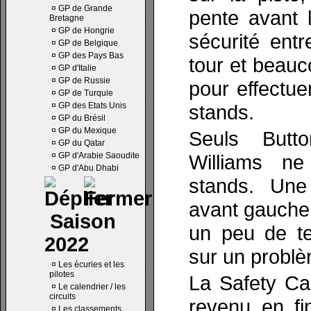
¤
GP de Grande
pente avant 
Bretagne
¤
GP de Hongrie
sécurité ent
¤
GP de Belgique
¤
GP des Pays Bas
tour et beauc
¤
GP d'Italie
¤
GP de Russie
pour effectue
¤
GP de Turquie
¤
GP des Etats Unis
stands.
¤
GP du Brésil
¤
GP du Mexique
Seuls Butt
¤
GP du Qatar
¤
GP d'Arabie Saoudite
Williams n
¤
GP d'Abu Dhabi
stands. Une
avant gauche 
Saison
un peu de t
2022
sur un problè
¤
Les écuries et les
pilotes
La Safety Ca
¤
Le calendrier / les
circuits
revenu en fi
¤
Les classements