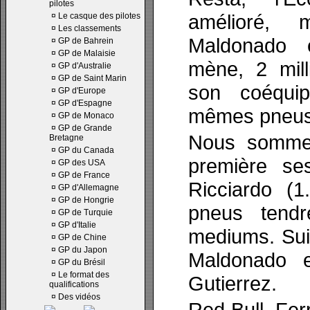
pilotes
amélioré, 
¤
Le casque des pilotes
¤
Les classements
Maldonado 
¤
GP de Bahrein
¤
GP de Malaisie
mène, 2 mil
¤
GP d'Australie
¤
GP de Saint Marin
son coéquip
¤
GP d'Europe
¤
GP d'Espagne
mêmes pneus
¤
GP de Monaco
¤
GP de Grande
Nous sommes
Bretagne
¤
GP du Canada
première ses
¤
GP des USA
¤
GP de France
Ricciardo (1
¤
GP d'Allemagne
¤
GP de Hongrie
pneus tend
¤
GP de Turquie
¤
GP d'Italie
mediums. Sui
¤
GP de Chine
¤
GP du Japon
Maldonado e
¤
GP du Brésil
¤
Le format des
Gutierrez.
qualifications
¤
Des vidéos
Red Bull, Ferr