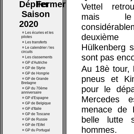
Vettel retr
Saison
mais le
2020
considérab
¤
Les écuries et les
deuxième 
pilotes
¤
Les transferts
Hülkenberg s
¤
Le calendrier / les
circuits
sont pas enco
¤
Les classements
¤
GP d'Autriche
Au 18è tour, 
¤
GP de Styrie
¤
GP de Hongrie
pneus et Ki
¤
GP de Grande
Bretagne
pour le dépa
¤
GP du 70ème
anniversaire
Mercedes e
¤
GP d'Espagne
¤
GP de Belgique
menace de F
¤
GP d'Italie
¤
GP de Toscane
belle lutte 
¤
GP de Russie
¤
GP de l'Eifel
hommes.
¤
GP du Portugal