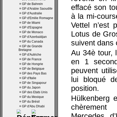
¤
GP de Bahrein
effacé son tou
¤
GP d'Arabie Saoudite
¤
GP d'Australie
à la mi-cours
¤
GP d'Emilie Romagne
Vettel n’est 
¤
GP de Miami
¤
GP d'Espagne
Lotus de Gros
¤
GP de Monaco
¤
GP d'Azerbaïdjan
suivent dans 
¤
GP du Canada
¤
GP de Grande
Bretagne
Au 34è tour, 
¤
GP d'Autriche
en 1 second
¤
GP de France
¤
GP de Hongrie
peuvent util
¤
GP de Belgique
¤
GP des Pays Bas
lui bloqué d
¤
GP d'Italie
¤
GP de Singapour
position.
¤
GP du Japon
¤
GP des Etats Unis
Hülkenberg e
¤
GP du Mexique
¤
GP du Brésil
chèrement
¤
GP d'Abu Dhabi
Mercedes d’H