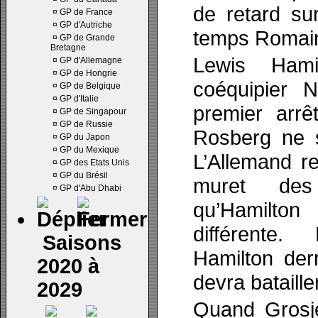
de retard su
¤
GP de France
¤
GP d'Autriche
temps Romain
¤
GP de Grande
Bretagne
Lewis Hami
¤
GP d'Allemagne
¤
GP de Hongrie
coéquipier 
¤
GP de Belgique
¤
GP d'Italie
premier arrê
¤
GP de Singapour
¤
GP de Russie
Rosberg ne s
¤
GP du Japon
¤
GP du Mexique
L’Allemand r
¤
GP des Etats Unis
¤
GP du Brésil
muret des
¤
GP d'Abu Dhabi
qu’Hamilton
différente
Saisons
Hamilton derr
2020 à
devra bataill
2029
Quand Grosje