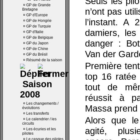
Seuls les pil
¤
GP de Grande
n’ont pas uti
Bretagne
¤
GP d'Europe
l’instant. A
¤
GP de Hongrie
¤
GP de Turquie
damiers, les
¤
GP d'Italie
¤
GP de Belgique
danger : Bot
¤
GP du Japon
¤
GP de Chine
Van der Garde
¤
GP du Brésil
¤
Résumé de la saison
Première tent
top 16 ratée
Saison
tout de mê
2008
réussit à p
¤
Les changements /
Massa prend
évolutions
¤
Les transferts
Alors que l
¤
Le calendrier / les
circuits
agité, plusi
¤
Les écuries et les
pilotes
¤
Le casque des pilotes