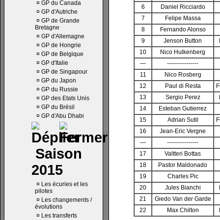
¤
GP du Canada
6
Daniel Ricciardo
¤
GP d'Autriche
7
Felipe Massa
¤
GP de Grande
Bretagne
8
Fernando Alonso
¤
GP d'Allemagne
9
Jenson Button
¤
GP de Hongrie
10
Nico Hulkenberg
¤
GP de Belgique
¤
GP d'Italie
—
----------------
¤
GP de Singapour
11
Nico Rosberg
¤
GP du Japon
12
Paul di Resta
F
¤
GP du Russie
13
Sergio Perez
¤
GP des Etats Unis
¤
GP du Brésil
14
Esteban Gutierrez
¤
GP d'Abu Dhabi
15
Adrian Sutil
F
16
Jean-Eric Vergne
—
----------------
Saison
17
Valtteri Bottas
18
Pastor Maldonado
2015
19
Charles Pic
¤
Les écuries et les
20
Jules Bianchi
pilotes
21
Giedo Van der Garde
¤
Les changements /
évolutions
22
Max Chilton
¤
Les transferts