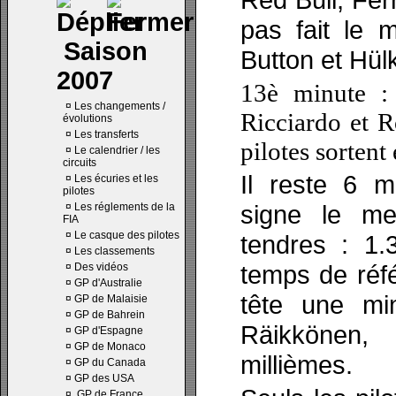
pas fait le 
Saison
Button et Hül
2007
13è minute :
¤
Les changements /
Ricciardo et R
évolutions
¤
Les transferts
pilotes sortent
¤
Le calendrier / les
circuits
Il reste 6 
¤
Les écuries et les
pilotes
signe le me
¤
Les réglements de la
FIA
¤
Le casque des pilotes
tendres : 1.
¤
Les classements
temps de réfé
¤
Des vidéos
¤
GP d'Australie
tête une mi
¤
GP de Malaisie
¤
GP de Bahrein
Räikkönen
¤
GP d'Espagne
¤
GP de Monaco
millièmes.
¤
GP du Canada
¤
GP des USA
¤
GP de France