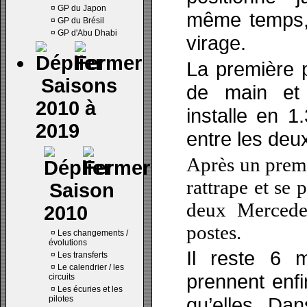
¤
GP du Japon
même temps, 
¤
GP du Brésil
¤
GP d'Abu Dhabi
virage.
La première 
Saisons
de main et 
2010 à
installe en 1
2019
entre les deu
Après un prem
rattrape et se
Saison
deux Mercede
2010
postes.
¤
Les changements /
évolutions
Il reste 6 
¤
Les transferts
¤
Le calendrier / les
prennent enfi
circuits
¤
Les écuries et les
qu’elles. Da
pilotes