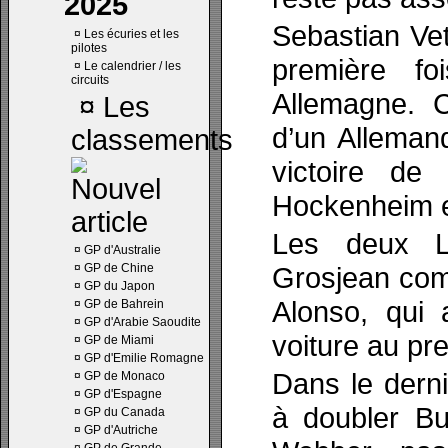
2025
Sebastian Vet
¤
Les écuries et les
pilotes
première fo
¤
Le calendrier / les
circuits
Allemagne. C
¤
Les
d’un Alleman
classements
victoire de
Hockenheim 
Les deux L
¤
GP d'Australie
¤
GP de Chine
Grosjean com
¤
GP du Japon
Alonso, qui 
¤
GP de Bahrein
¤
GP d'Arabie Saoudite
voiture au pr
¤
GP de Miami
¤
GP d'Emilie Romagne
Dans le derni
¤
GP de Monaco
¤
GP d'Espagne
à doubler Bu
¤
GP du Canada
¤
GP d'Autriche