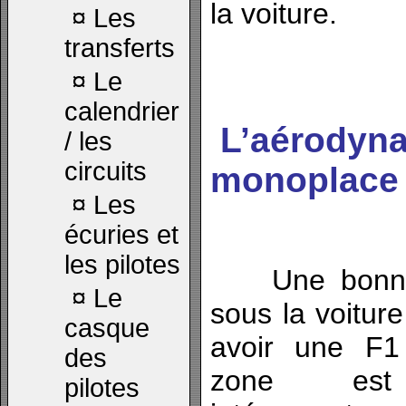
la voiture.
¤
Les
transferts
¤
Le
calendrier
L’aérodyna
/ les
circuits
monoplace
¤
Les
écuries et
les pilotes
Une bonne ci
¤
Le
sous la voiture
casque
avoir une F1
des
zone est p
pilotes