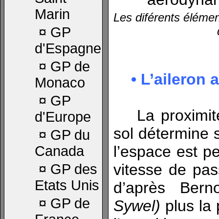
Marin
Les diférents éléme
¤
GP
d'Espagne
¤
GP de
• L’aileron 
Monaco
¤
GP
La proximité 
d'Europe
sol détermine s
¤
GP du
l’espace est pe
Canada
vitesse de pa
¤
GP des
Etats Unis
d’après Bern
¤
GP de
Sywel)
plus la 