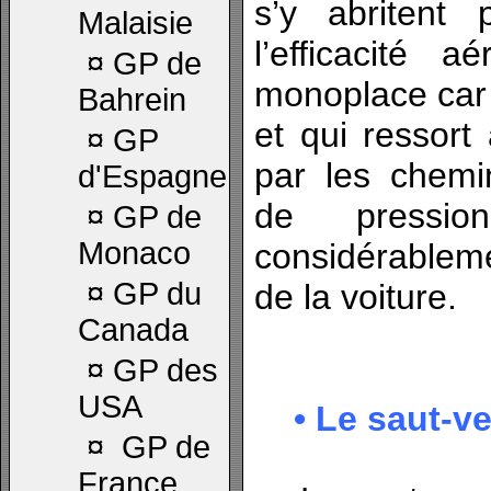
s’y abritent 
Malaisie
l’efficacité 
¤
GP de
monoplace car l
Bahrein
et qui ressort
¤
GP
par les chemi
d'Espagne
de pressio
¤
GP de
Monaco
considérableme
¤
GP du
de la voiture.
Canada
¤
GP des
USA
• Le saut-ve
¤
GP de
France