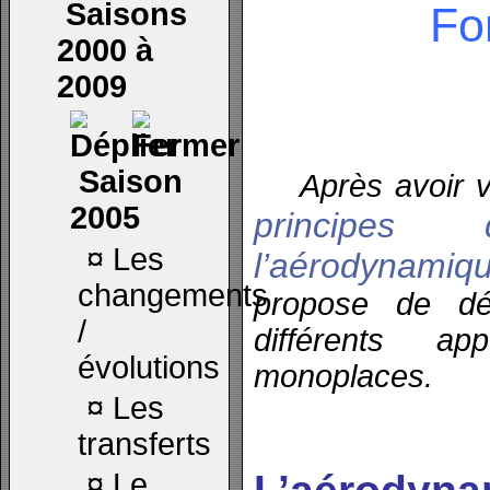
Saisons
Fo
2000 à
2009
Saison
Après avoir vu 
2005
principe
¤
Les
l’aérodynami
changements
propose de dét
/
différents a
évolutions
monoplaces.
¤
Les
transferts
¤
Le