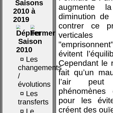
Saisons
augmente l
2010 à
diminution de
2019
contrer ce pr
verticale
Saison
"emprisonnen
2010
évitent l’équil
¤
Les
Cependant le r
changements
fait qu’un ma
/
l’air peut
évolutions
phénomènes d
¤
Les
pour les évi
transferts
créent des ouï
¤
Le