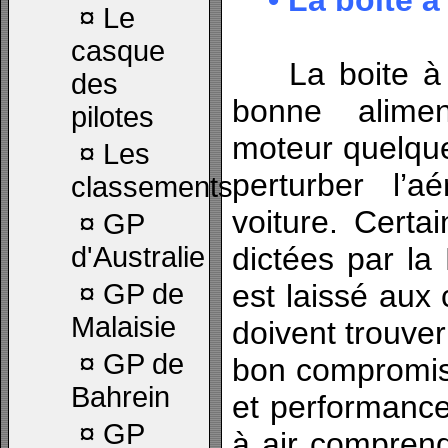
• La boite à 
¤
Le
casque
La boite à a
des
bonne alime
pilotes
moteur quelque 
¤
Les
perturber l’
classements
voiture. Certa
¤
GP
d'Australie
dictées par la 
¤
GP de
est laissé aux 
Malaisie
doivent trouver
¤
GP de
bon compromis 
Bahrein
et performance
¤
GP
à air compren