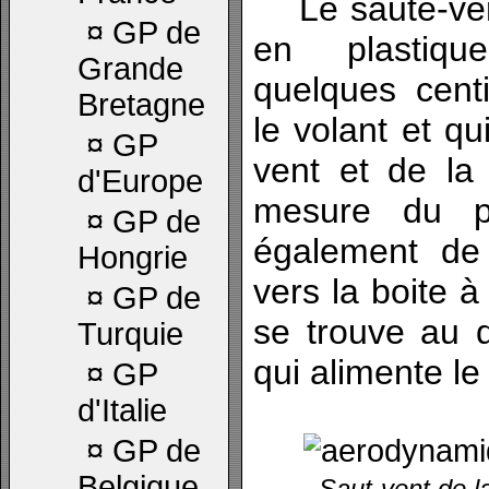
Le saute-vent
¤
GP de
en plastiqu
Grande
quelques cent
Bretagne
le volant et qu
¤
GP
vent et de la 
d'Europe
mesure du po
¤
GP de
également de d
Hongrie
vers la boite à 
¤
GP de
se trouve au 
Turquie
qui alimente le
¤
GP
d'Italie
¤
GP de
Belgique
Saut-vent de 