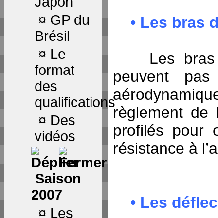
Japon
¤
GP du
• Les bras d
Brésil
¤
Le
Les bras d
format
peuvent pas 
des
aérodynami
qualifications
règlement de l
¤
Des
profilés pour 
vidéos
résistance à l’ai
Saison
2007
• Les déflect
¤
Les