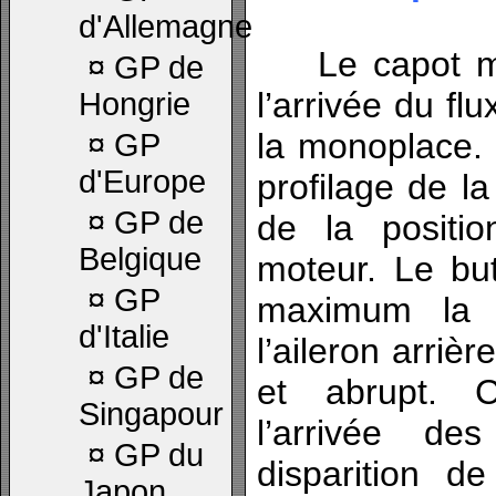
d'Allemagne
Le capot mote
¤
GP de
l’arrivée du flu
Hongrie
la monoplace.
¤
GP
d'Europe
profilage de la
¤
GP de
de la positi
Belgique
moteur. Le bu
¤
GP
maximum la p
d'Italie
l’aileron arriè
¤
GP de
et abrupt. C
Singapour
l’arrivée d
¤
GP du
disparition d
Japon