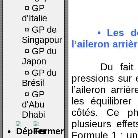
¤
GP
d'Italie
¤
GP de
• Les déri
Singapour
l’aileron arriè
¤
GP du
Japon
Du fait de
¤
GP du
pressions sur 
Brésil
l’aileron arriè
¤
GP
les équilibre
d'Abu
côtés. Ce p
Dhabi
plusieurs effe
Formule 1 : un