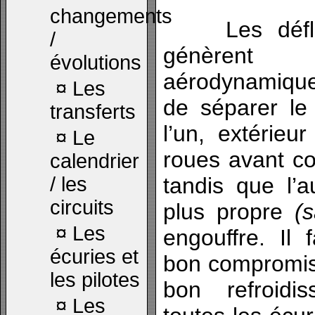
changements
Les déflect
/
génèrent
évolutions
aérodynamique
¤
Les
de séparer le 
transferts
l’un, extérieu
¤
Le
roues avant co
calendrier
/ les
tandis que l’a
circuits
plus propre
(
¤
Les
engouffre. Il 
écuries et
bon compromis 
les pilotes
bon refroidi
¤
Les