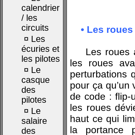
calendrier
/ les
circuits
• Les roues 
¤
Les
écuries et
Les roues ar
les pilotes
les roues ava
¤
Le
perturbations qu
casque
pour ça qu’un 
des
de code : flip-
pilotes
les roues dévie
¤
Le
haut ce qui li
salaire
la portance 
des