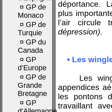
déportance. L
¤
GP de
plus important
Monaco
l’air circule
¤
GP de
dépression).
Turquie
¤
GP du
Canada
• Les wingle
¤
GP
d'Europe
¤
GP de
Les winglet
Grande
appendices aér
Bretagne
les pontons 
¤
GP
travaillant av
d'Allemagne