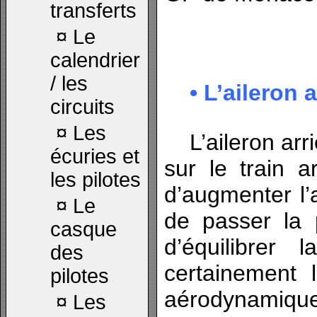
transferts
¤
Le
calendrier
/ les
• L’aileron a
circuits
¤
Les
L’aileron arri
écuries et
sur le train a
les pilotes
d’augmenter l’
¤
Le
de passer la 
casque
d’équilibrer 
des
certainement 
pilotes
aérodynamiqu
¤
Les