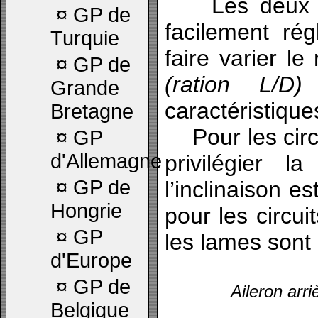
Les deux la
¤
GP de
facilement rég
Turquie
faire varier le
¤
GP de
(ration L/D)
e
Grande
caractéristiques
Bretagne
Pour les circui
¤
GP
d'Allemagne
privilégier l
¤
GP de
l’inclinaison e
Hongrie
pour les circui
¤
GP
les lames sont
d'Europe
¤
GP de
Aileron arr
Belgique