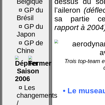
dessus du so
Belgique
l’aileron
(défle
¤
GP du
Brésil
sa partie c
¤
GP du
rapport à 2004
Japon
¤
GP de
Chine
Trois top-team e
Saison
2006
¤
Les
• Le museau
changements
/