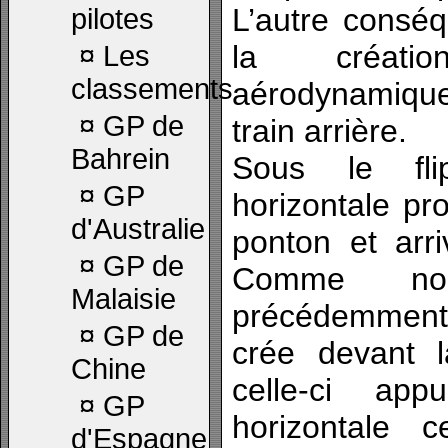
L’autre consé
pilotes
la créati
¤
Les
classements
aérodynamiqu
¤
GP de
train arrière.
Bahrein
Sous le fli
¤
GP
horizontale pr
d'Australie
ponton et arr
¤
GP de
Comme no
Malaisie
précédemment
¤
GP de
crée devant l
Chine
celle-ci ap
¤
GP
horizontale 
d'Espagne