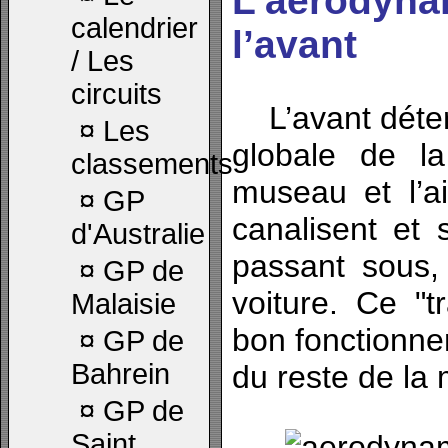
L’aérodyna
calendrier
l’avant
/ Les
circuits
L’avant déterm
¤
Les
globale de l
classements
museau et l’ai
¤
GP
canalisent et s
d'Australie
passant sous,
¤
GP de
voiture. Ce "tr
Malaisie
bon
fonctionn
¤
GP de
Bahrein
du reste de la
¤
GP de
Saint