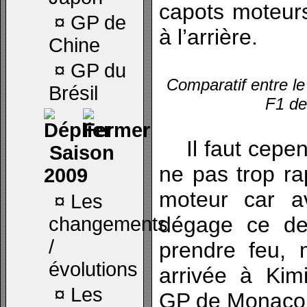
capots moteurs
¤
GP de
à l’arrière.
Chine
¤
GP du
Comparatif entre le
Brésil
F1 de
Il faut cepend
Saison
ne pas trop ra
2009
moteur car a
¤
Les
dégage ce der
changements
/
prendre feu, 
évolutions
arrivée à Kim
¤
Les
GP de Monaco