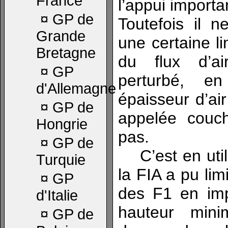
France
l’appui importa
¤
GP de
Toutefois il 
Grande
une certaine li
Bretagne
du flux d’ai
¤
GP
perturbé, en
d'Allemagne
épaisseur d’air
¤
GP de
appelée couc
Hongrie
pas.
¤
GP de
C’est en utili
Turquie
la FIA a pu lim
¤
GP
des F1 en im
d'Italie
hauteur min
¤
GP de