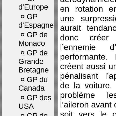
d'Europe
en rotation e
¤
GP
une surpress
d'Espagne
aurait tendan
¤
GP de
donc créer
Monaco
l’ennemie 
¤
GP de
performante.
Grande
créent aussi u
Bretagne
pénalisant l’
¤
GP du
de la voiture
Canada
problème le
¤
GP des
l’aileron avant 
USA
soit vers le 
¤
GP de