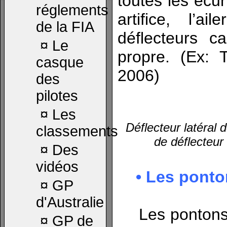
toutes les écur
réglements
artifice, l’a
de la FIA
déflecteurs ca
¤
Le
propre. (Ex:
casque
2006)
des
pilotes
¤
Les
Déflecteur latéral
classements
de déflecteur
¤
Des
vidéos
• Les ponto
¤
GP
d'Australie
Les pontons e
¤
GP de