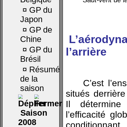
¤
GP du
Japon
¤
GP de
L’aérodyn
Chine
¤
GP du
l’arrière
Brésil
¤
Résumé
de la
C’est l’ense
saison
situés derrière
Il détermine
Saison
l’efficacité gl
2008
conditionnan