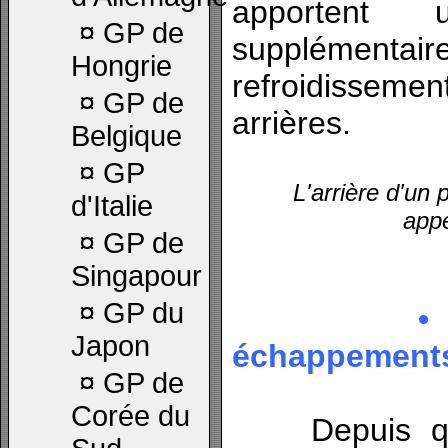
apportent
¤
GP de
supplémenta
Hongrie
refroidisseme
¤
GP de
arrières.
Belgique
¤
GP
L'arrière d'un
d'Italie
app
¤
GP de
Singapour
¤
GP du
• L’inf
Japon
échappement
¤
GP de
Corée du
Depuis que