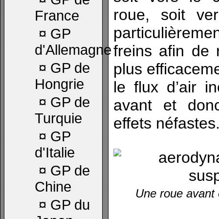
roue, soit ver
France
particulièreme
¤
GP
d'Allemagne
freins afin de 
¤
GP de
plus efficaceme
Hongrie
le flux d’air i
¤
GP de
avant et don
Turquie
effets néfastes
¤
GP
d'Italie
¤
GP de
Chine
Une roue avant e
¤
GP du