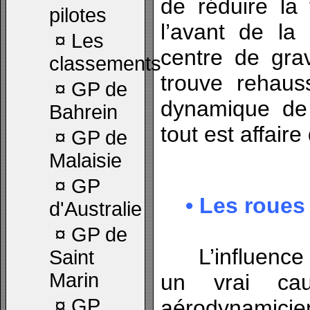
de réduire la 
pilotes
l’avant de la
¤
Les
centre de grav
classements
trouve rehaus
¤
GP de
dynamique de
Bahrein
tout est affair
¤
GP de
Malaisie
¤
GP
• Les roues 
d'Australie
¤
GP de
L’influence 
Saint
Marin
un vrai ca
¤
GP
aérodynamicien