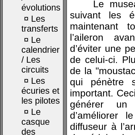
Le museau 
évolutions
suivant les é
¤
Les
maintenant t
transferts
l’aileron av
¤
Le
d’éviter une pe
calendrier
de celui-ci. Pl
/ Les
circuits
de la "moustach
¤
Les
qui pénètre 
écuries et
important. Cec
les pilotes
générer un 
¤
Le
d’améliorer l
casque
diffuseur à l’a
des