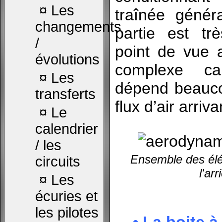
¤
Les
traînée génér
changements
partie est tr
/
point de vue 
évolutions
complexe c
¤
Les
dépend beauco
transferts
flux d’air arriva
¤
Le
calendrier
/ les
Ensemble des él
circuits
l'ar
¤
Les
écuries et
les pilotes