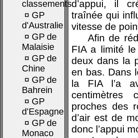
d’appui, il c
classements
traînée qui inf
¤
GP
d'Australie
vitesse de poin
¤
GP de
Afin de rédui
Malaisie
FIA a limité 
¤
GP de
deux dans la p
Chine
en bas. Dans 
¤
GP de
la FIA l’a a
Bahrein
centimètres 
¤
GP
proches des ro
d'Espagne
d’air est de m
¤
GP de
donc l’appui m
Monaco