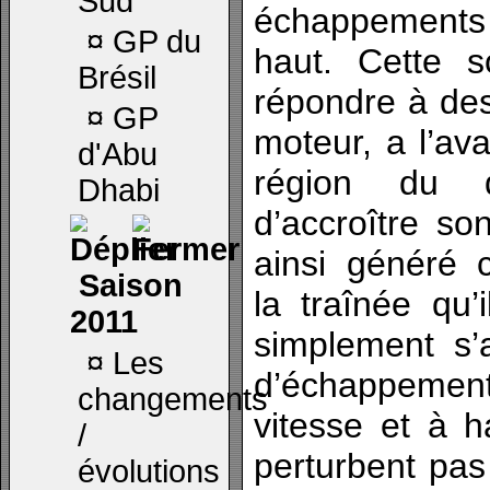
Sud
échappements 
¤
GP du
haut. Cette s
Brésil
répondre à des
¤
GP
moteur, a l’av
d'Abu
région du d
Dhabi
d’accroître so
ainsi généré
Saison
la traînée qu’i
2011
simplement s’
¤
Les
d’échappemen
changements
vitesse et à 
/
perturbent pa
évolutions